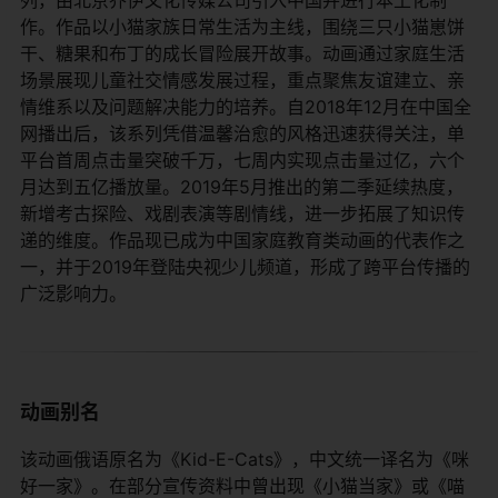
作。作品以小猫家族日常生活为主线，围绕三只小猫崽饼
干、糖果和布丁的成长冒险展开故事。动画通过家庭生活
场景展现儿童社交情感发展过程，重点聚焦友谊建立、亲
情维系以及问题解决能力的培养。自2018年12月在中国全
网播出后，该系列凭借温馨治愈的风格迅速获得关注，单
平台首周点击量突破千万，七周内实现点击量过亿，六个
月达到五亿播放量。2019年5月推出的第二季延续热度，
新增考古探险、戏剧表演等剧情线，进一步拓展了知识传
递的维度。作品现已成为中国家庭教育类动画的代表作之
一，并于2019年登陆央视少儿频道，形成了跨平台传播的
广泛影响力。
动画别名
该动画俄语原名为《Kid-E-Cats》，中文统一译名为《咪
好一家》。在部分宣传资料中曾出现《小猫当家》或《喵