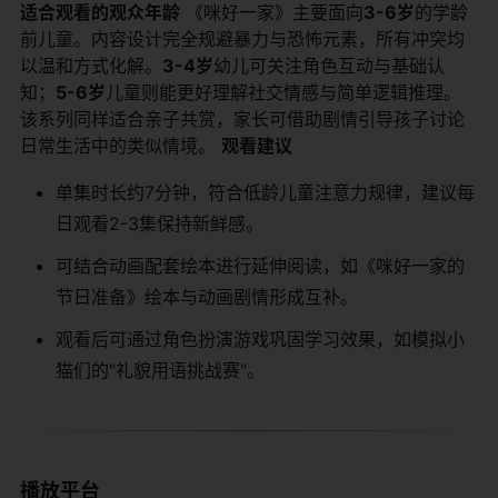
​适合观看的观众年龄​
​ 《咪好一家》主要面向​
​3-6岁​
​的学龄
前儿童。内容设计完全规避暴力与恐怖元素，所有冲突均
以温和方式化解。​
​3-4岁​
​幼儿可关注角色互动与基础认
知；​
​5-6岁​
​儿童则能更好理解社交情感与简单逻辑推理。
该系列同样适合亲子共赏，家长可借助剧情引导孩子讨论
日常生活中的类似情境。 ​
​观看建议​
单集时长约7分钟，符合低龄儿童注意力规律，建议每
日观看2-3集保持新鲜感。
可结合动画配套绘本进行延伸阅读，如《咪好一家的
节日准备》绘本与动画剧情形成互补。
观看后可通过角色扮演游戏巩固学习效果，如模拟小
猫们的"礼貌用语挑战赛"。
播放平台