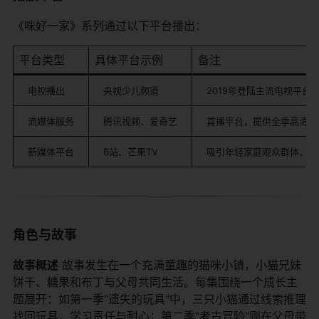
《咪好一家》系列通过以下平台播出：
平台类型
具体平台示例
备注
电视播出
央视少儿频道
2019年登陆主流电视平台
流媒体服务
腾讯视频、爱奇艺
首播平台，提供全季高清资
新媒体平台
B站、芒果TV
吸引年轻家庭观众群体，弹
角色与故事
​故事概述​
​ 故事发生在一个充满童趣的猫咪小镇，小猫兄妹
饼干、糖果和布丁与父母共同生活。每集围绕一个成长主
题展开：如第一季"遗失的玩具"中，三只小猫通过线索推理
找回玩具，学习责任与耐心；第二季"考古冒险"则在父母带