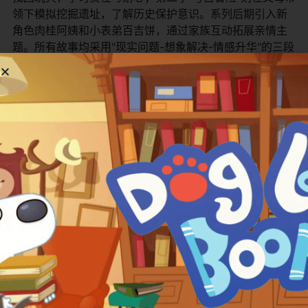
领下模拟挖掘遗址，了解历史保护意识。系列后期引入新
角色肉桂阿姨和小表弟百吉饼，通过家族互动拓展亲情主
题。所有故事均采用"现实问题-想象解决-情感升华"的三段
式结构，如通过搭建树屋学习工程原理，通过筹备生日派
对理解规划重要性，使知识传递与情感教育自然融合。 ​
​主
要角色介绍​
角色名
身份/特点
角色特点简介
饼干
小猫哥哥/领导者
善于组织行动，遇事冷静思考，
糖果
小猫姐姐/创意者
想象力丰富，常提出新颖解决方
布丁
小猫弟弟/实践者
动手能力强，喜欢将想法付诸实
猫爸爸
家庭引导者
采用启发式教育，鼓励探索而非
猫妈妈
情感维系者
通过日常活动传递关爱与安全感