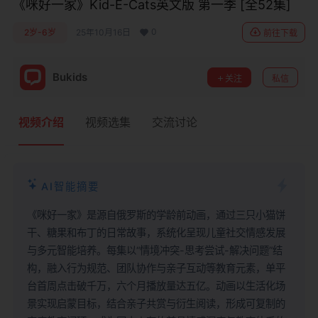
《咪好一家》Kid-E-Cats英文版‎ 第一季 [全52集]
0
2岁-6岁
25年10月16日
前往下载
Bukids
关注
私信
视频介绍
视频选集
交流讨论
AI智能摘要
《咪好一家》是源自俄罗斯的学龄前动画，通过三只小猫饼
干、糖果和布丁的日常故事，系统化呈现儿童社交情感发展
与多元智能培养。每集以“情境冲突-思考尝试-解决问题”结
构，融入行为规范、团队协作与亲子互动等教育元素，单平
台首周点击破千万，六个月播放量达五亿。动画以生活化场
景实现启蒙目标，结合亲子共赏与衍生阅读，形成可复制的