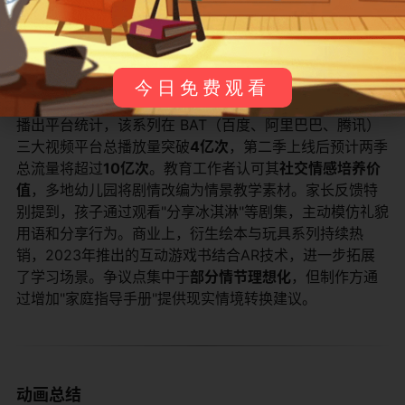
观众反馈与影响
今日免费观看
《咪好一家》播出后成为家庭教育类动画的标杆作品。据
播出平台统计，该系列在 BAT（百度、阿里巴巴、腾讯）
三大视频平台总播放量突破​
​4亿次​
​，第二季上线后预计两季
总流量将超过​
​10亿次​
​。教育工作者认可其​
​社交情感培养价
值​
​，多地幼儿园将剧情改编为情景教学素材。家长反馈特
别提到，孩子通过观看"分享冰淇淋"等剧集，主动模仿礼貌
用语和分享行为。商业上，衍生绘本与玩具系列持续热
销，2023年推出的互动游戏书结合AR技术，进一步拓展
了学习场景。争议点集中于​
​部分情节理想化​
​，但制作方通
过增加"家庭指导手册"提供现实情境转换建议。
动画总结