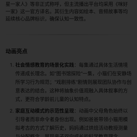
星一家人》等非正式称呼，但主流播出平台均采用《咪好
一家》这一官方译名。其衍生内容如绘本、音频故事等均
延续核心品牌标识，确保认知一致性。
动画亮点
​社会情感教育的场景化实践​
​：每集通过具体生活情境
传递成长理念。如"图书馆探险"一集，小猫们在安静场
所学习行为规范；"戏剧排练"剧情则展现团队协作与创
意表达的结合。这种将抽象价值观融入具体叙事的方
式，更符合学龄前儿童的认知特点。
​家庭互动模式的示范性呈现​
​：动画中父母角色始终以
引导者而非命令者身份出现。例如爸爸带领小猫用模
拟考古的方式了解历史，妈妈通过烘焙活动教授测量
与分配概念，展现亲子双向成长的科学教育理念。