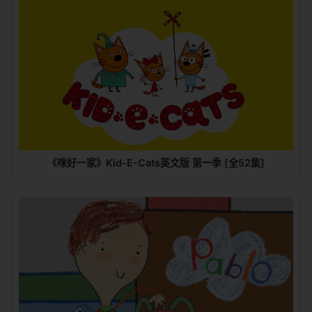
《咪好一家》Kid-E-Cats英文版‎ 第一季 [全52集]