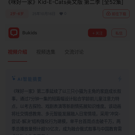
《咪好一家》Kid-E-Cats英文版‎ 第二季 [全52集]
0
2岁-6岁
25年10月16日
前往下载
Bukids
关注
私信
视频介绍
视频选集
交流讨论
AI智能摘要
《咪好一家》第二季延续了以三只小猫为主角的家庭成长叙
事，通过7分钟一集的短篇幅设计贴合学龄前儿童注意力特
点，以考古探险、戏剧表演等新剧情拓展知识维度。该动画
将社交情感教育、多元智能发展融入日常情境，采用“冲突-
尝试-解决”结构强化行为建模，单平台首周点击破千万，两
季总播放量预计超10亿次，成为融合俄式叙事与中国教育需