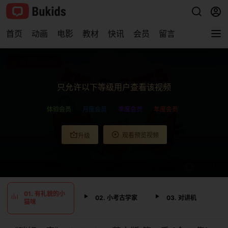
首页
动画
电影
教材
快讯
会员
留言
查看完整视频
只允许以下等级用户查看该视频
体验会员
月度会员
季度会员
年度会员
观看预览视频
升级
0:00
/
0:00
01. 有礼貌的小
02. 小考古学家
03. 对讲机
猫咪