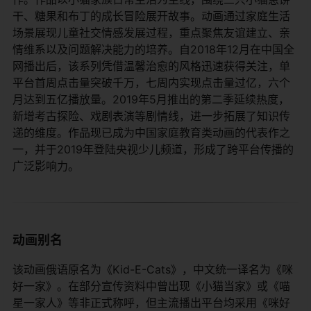
干、糖果和布丁的成长冒险展开故事。动画通过家庭生活
场景展现儿童社交情感发展过程，重点聚焦友谊建立、亲
情维系以及问题解决能力的培养。自2018年12月在中国全
网播出后，该系列凭借温馨治愈的风格迅速获得关注，单
平台首周点击量突破千万，七周内实现点击量过亿，六个
月达到五亿播放量。2019年5月推出的第二季延续热度，
新增考古探险、戏剧表演等剧情线，进一步拓展了知识传
递的维度。作品现已成为中国家庭教育类动画的代表作之
一，并于2019年登陆央视少儿频道，形成了跨平台传播的
广泛影响力。
动画别名
该动画俄语原名为《Kid-E-Cats》，中文统一译名为《咪
好一家》。在部分宣传资料中曾出现《小猫当家》或《喵
星一家人》等非正式称呼，但主流播出平台均采用《咪好