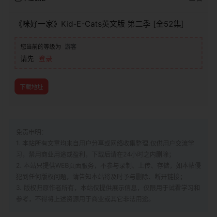
《咪好一家》Kid-E-Cats英文版‎ 第二季 [全52集]
您当前的等级为
游客
请先
登录
下载地址
免责申明：
1. 本站所有文章均来自用户分享或网络收集整理,仅供用户交流学
习，禁用商业用途或盈利，下载后请在24小时之内删除；
2. 本站只提供WEB页面服务，不参与录制、上传、存储，如本帖侵
犯到
任何版权问题，请告知本站将及时予与删除、断开链接；
3. 版权归原作者所有，本站仅提供展示信息，仅限用于试看学习和
参考，不得将上述资源用于商业或其它非法用途。