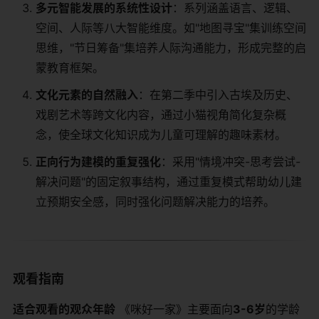
​多元智能发展的系统性设计​
​：系列涵盖语言、逻辑、
空间、人际等八大智能维度。如"地图寻宝"集训练空间
思维，"节日筹备"集培养人际沟通能力，形成完整的启
蒙教育框架。
​文化元素的自然融入​
​：在第二季中引入古埃及历史、
戏剧艺术等跨文化内容，通过小猫视角简化复杂概
念，使全球文化知识成为儿童可理解的趣味素材。
​正向行为建模的重复强化​
​：采用"情境冲突-思考尝试-
解决问题"的固定叙事结构，通过重复模式帮助幼儿建
立预期安全感，同时强化问题解决能力的培养。
观看指南
​适合观看的观众年龄​
​ 《咪好一家》主要面向​
​3-6岁​
​的学龄