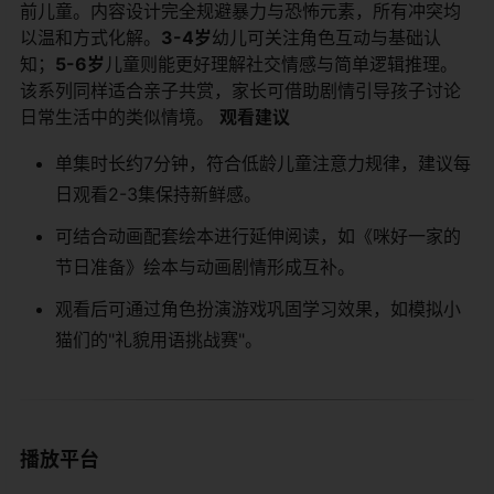
前儿童。内容设计完全规避暴力与恐怖元素，所有冲突均
以温和方式化解。​
​3-4岁​
​幼儿可关注角色互动与基础认
知；​
​5-6岁​
​儿童则能更好理解社交情感与简单逻辑推理。
该系列同样适合亲子共赏，家长可借助剧情引导孩子讨论
日常生活中的类似情境。 ​
​观看建议​
单集时长约7分钟，符合低龄儿童注意力规律，建议每
日观看2-3集保持新鲜感。
可结合动画配套绘本进行延伸阅读，如《咪好一家的
节日准备》绘本与动画剧情形成互补。
观看后可通过角色扮演游戏巩固学习效果，如模拟小
猫们的"礼貌用语挑战赛"。
播放平台