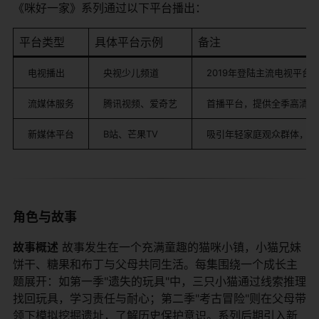
《咪好一家》系列通过以下平台播出：
平台类型
具体平台示例
备注
电视播出
央视少儿频道
2019年登陆主流电视平台
流媒体服务
腾讯视频、爱奇艺
首播平台，提供全季高清资
新媒体平台
B站、芒果TV
吸引年轻家庭观众群体，弹
角色与故事
​故事概述​
​ 故事发生在一个充满童趣的猫咪小镇，小猫兄妹
饼干、糖果和布丁与父母共同生活。每集围绕一个成长主
题展开：如第一季"遗失的玩具"中，三只小猫通过线索推理
找回玩具，学习责任与耐心；第二季"考古冒险"则在父母带
领下模拟挖掘遗址，了解历史保护意识。系列后期引入新