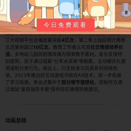
观众反馈与影响
今日免费观看
《咪好一家》播出后成为家庭教育类动画的标杆作品。据
播出平台统计，该系列在 BAT（百度、阿里巴巴、腾讯）
三大视频平台总播放量突破​
​4亿次​
​，第二季上线后预计两季
总流量将超过​
​10亿次​
​。教育工作者认可其​
​社交情感培养价
值​
​，多地幼儿园将剧情改编为情景教学素材。家长反馈特
别提到，孩子通过观看"分享冰淇淋"等剧集，主动模仿礼貌
用语和分享行为。商业上，衍生绘本与玩具系列持续热
销，2023年推出的互动游戏书结合AR技术，进一步拓展
了学习场景。争议点集中于​
​部分情节理想化​
​，但制作方通
过增加"家庭指导手册"提供现实情境转换建议。
动画总结