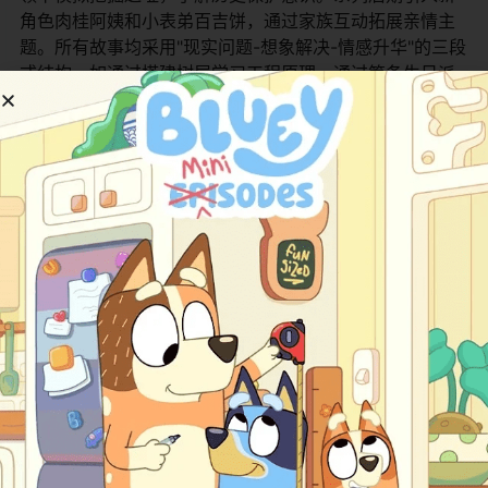
角色肉桂阿姨和小表弟百吉饼，通过家族互动拓展亲情主
题。所有故事均采用"现实问题-想象解决-情感升华"的三段
式结构，如通过搭建树屋学习工程原理，通过筹备生日派
对理解规划重要性，使知识传递与情感教育自然融合。 ​
​主
要角色介绍​
角色名
身份/特点
角色特点简介
饼干
小猫哥哥/领导者
善于组织行动，遇事冷静思考，
糖果
小猫姐姐/创意者
想象力丰富，常提出新颖解决方
布丁
小猫弟弟/实践者
动手能力强，喜欢将想法付诸实
猫爸爸
家庭引导者
采用启发式教育，鼓励探索而非
猫妈妈
情感维系者
通过日常活动传递关爱与安全感