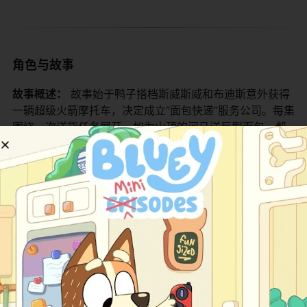
角色与故事
​故事概述：​
​ 故事始于鸭子搭档斯威斯威和布迪斯意外获得
一辆超级火箭摩托车，决定成立“面包快递”服务公司。每集
围绕一次送货任务展开，如为山顶的河马送巨型面包、帮
外星顾客配送星际三明治。他们常遭遇竞争对手“黑暗快递”
的破坏，或卷入池塘镇的神秘事件，如水管爆裂引发的水
上冒险、时空裂缝带来的历史人物。通过智慧与协作，他
们总能在混乱中完成任务，并收获新友谊。系列后期引入
环保主题，如清理污染池塘的集体行动，强调个人英雄主
义与社区合作的和平衡。 ​
主要角色介绍：​
角色名
身份/特点
角色特点简介