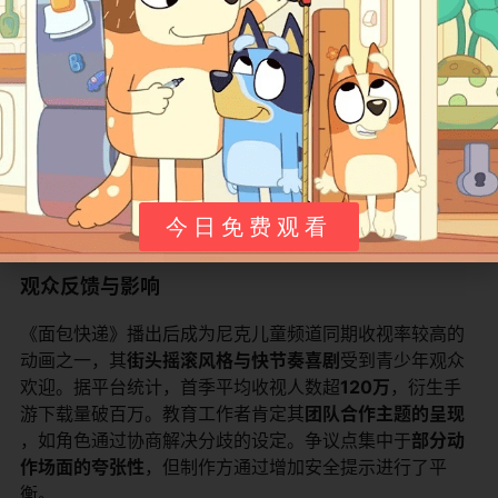
斯威斯威
主角/送货员
乐观冲动的黄鸭，擅长即兴创作
布迪斯
搭档/技术担当
沉稳理性的蓝鸭，精通机械维修
拉姆齐
面包店老板
严肃但善良的企鹅，提供送货任
垃圾大王
反派
企图污染环境的滑稽角色，其失
今日免费观看
观众反馈与影响
《面包快递》播出后成为尼克儿童频道同期收视率较高的
动画之一，其​
​街头摇滚风格与快节奏喜剧​
​受到青少年观众
欢迎。据平台统计，首季平均收视人数超​
​120万​
​，衍生手
游下载量破百万。教育工作者肯定其​
​团队合作主题的呈现​
，如角色通过协商解决分歧的设定。争议点集中于​
​部分动
作场面的夸张性​
​，但制作方通过增加安全提示进行了平
衡。