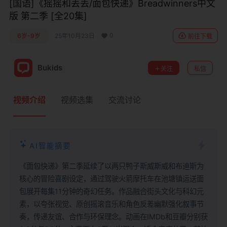
[国语]《摇摇和丢丢/面包快递》Breadwinners中文
版 第二季 [全20集]
0
6岁-9岁
25年10月23日
前往下载
Bukids
关注
私信
视频介绍
视频选集
交流讨论
AI智能摘要
《面包快递》第二季延续了以两只鸭子斯威斯威和布迪斯为
核心的冒险喜剧设定，通过驾驶火箭摩托车在池塘镇运送面
包展开每集11分钟的奇幻任务。作品融合街头文化与科幻元
素，以夸张视觉、原创摇滚音乐和角色反差幽默强化叙事节
奏，传递友谊、合作与环保理念。动画在IMDb和豆瓣分别获