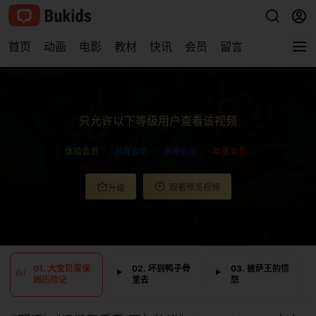
首页
动画
电影
教材
快讯
会员
留言
查看完整视频
只允许以下等级用户查看该视频
体验会员
月度会员
季度会员
年度会员
观看预览视频
升级
0:00
/
0:00
01. 大宝贝蛋保
02. 坏到鸭子骨
03. 披萨王的愤
姆历险记
里去
怒