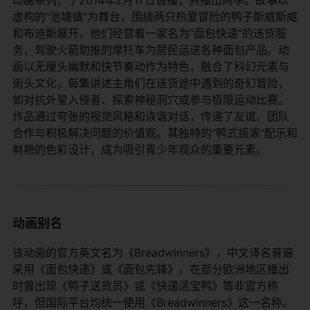
虚构的“池塘镇”为舞台，围绕两只热爱冒险的鸭子斯威斯威
和布迪斯展开，他们经营着一家名为“面包快递”的送货服
务，驾驶火箭助推的摩托车为居民运送各种面包产品。动
画以无厘头幽默和快节奏动作为特色，融合了科幻元素与
街头文化，每集讲述主角们在送货途中遇到的奇幻冒险，
如对抗外星入侵者、探索神秘洞穴或参与极限运动比赛。
作品通过夸张的视觉风格和诙谐对话，传递了友谊、团队
合作与积极解决问题的价值观。其独特的“鸭式摇滚”配乐和
鲜艳的色彩设计，成为吸引青少年观众的重要元素。
动画别名
该动画的官方英文名为《Breadwinners》，中文译名普遍
采用《面包快递》或《面包先锋》。在部分欧洲地区播出
时曾出现《鸭子送货员》或《快递活宝鸭》等非官方称
呼，但国际平台均统一使用《Breadwinners》这一名称。