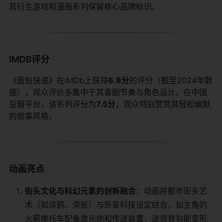
其衍生游戏和漫画系列保留核心品牌标识。
IMDB评分
《面包快递》在IMDb上获得​
​6.8分​
​的评分（截至2024年数
据），观众评价多集中于其喜剧节奏与角色设计。在中国
豆瓣平台，该系列评分为​
​7.5分​
​，观众特别赞赏其轻松幽默
的叙事风格。
动画亮点
​街头文化与科幻元素的创新融合​
​：动画将都市街头艺
术（如涂鸦、滑板）与外星科技设定结合，如主角的
火箭摩托车配备激光炮和传送装置，送货背包能变形