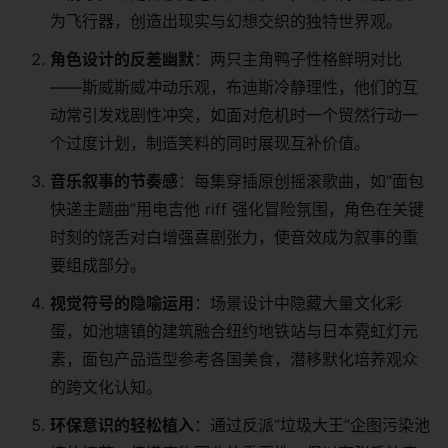
为飞行器，创造出现实与幻想交织的独特世界观。
​角色设计的反差幽默​
​：两只主角鸭子性格鲜明对比
——斯威斯威冲动乐观，布迪斯冷静理性，他们的互
动常引发戏剧性冲突，如面对危机时一个贸然行动一
个过度计划，制造笑料的同时展现互补价值。
​音乐叙事的节奏感​
​：每集穿插原创摇滚歌曲，如“面包
快递主题曲”用电吉他 riff 强化冒险氛围，角色在关键
时刻的饶舌对白增强喜剧张力，使音效成为叙事的重
要组成部分。
​视觉符号的隐喻运用​
​：场景设计中隐藏大量文化彩
蛋，如池塘镇的建筑融合纽约地铁站与日本霓虹灯元
素，面包产品造型参考各国美食，潜移默化培养观众
的跨文化认知。
​环保意识的轻松植入​
​：通过反派“垃圾大王”企图污染池