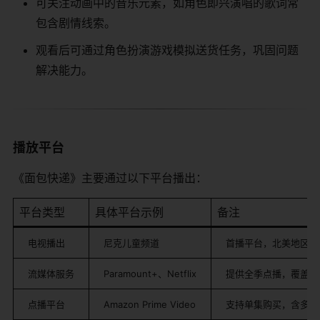
可关注动画中的音乐元素，如角色即兴演唱的歌词常
包含剧情线索。
观看后可通过角色扮演游戏模拟送货任务，巩固问题
解决能力。
播放平台
《面包快递》主要通过以下平台播出：
平台类型
具体平台示例
备注
电视播出
尼克儿童频道
首播平台，北美地区主
流媒体服务
Paramount+、Netflix
提供全季点播，覆盖国
点播平台
Amazon Prime Video
支持单集购买，含多语