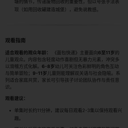
塘的情节，传递废物回收的重要性，但以夸张手法表
现（如用回收罐建造城堡），避免说教感。
观看指南
​适合观看的观众年龄：​
​ 《面包快递》主要面向​
​6至11岁​
​的
儿童观众。内容包含轻度动作喜剧但无暴力元素，冲突多
以滑稽方式化解。​
​6-8岁​
​幼儿可关注色彩鲜明的角色互动
与简单冒险；​
​9-11岁​
​儿童则能理解双关语与社会隐喻。系
列适合家庭共赏，家长可引导孩子讨论团队协作与责任意
识。 ​
观看建议：​
单集时长约11分钟，建议每日观看2-3集以保持观看兴
趣。