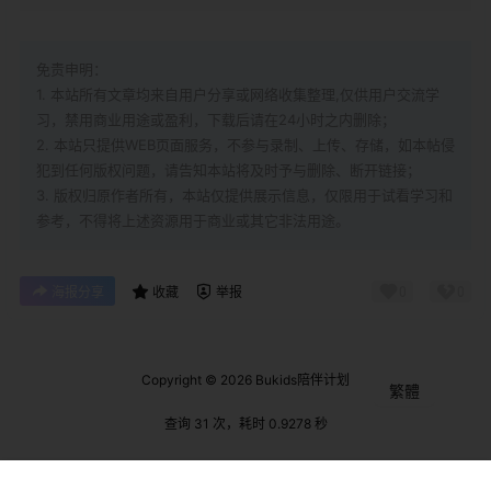
免责申明：
1. 本站所有文章均来自用户分享或网络收集整理,仅供用户交流学
习，禁用商业用途或盈利，下载后请在24小时之内删除；
2. 本站只提供WEB页面服务，不参与录制、上传、存储，如本帖侵
犯到
任何版权问题，请告知本站将及时予与删除、断开链接；
3. 版权归原作者所有，本站仅提供展示信息，仅限用于试看学习和
参考，不得将上述资源用于商业或其它非法用途。
0
0
海报分享
收藏
举报
Copyright © 2026
Bukids陪伴计划
繁體
查询 31 次，耗时 0.9278 秒