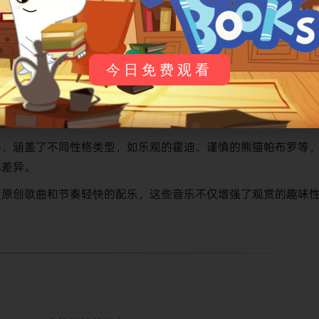
gers' Neighborhood》的衍生作品，动画成功将经典角色融入新时代
又以新颖的故事吸引了新一代小观众。
巧妙融入了挫折教育、情绪管理和解决问题等主题，通过角色的
今日免费观看
合作的重要性。
观众参与思考的环节，例如主角面对困难时会暂停并询问“我们该
与感和解决问题的能力。
补，涵盖了不同性格类型，如乐观的霍迪、谨慎的熊猫帕布罗等
体差异。
量原创歌曲和节奏轻快的配乐，这些音乐不仅增强了观赏的趣味