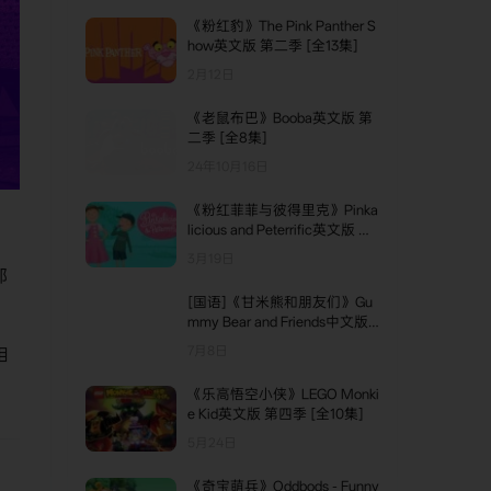
《粉红豹》The Pink Panther S
how英文版 第二季 [全13集]
2月12日
《老鼠布巴》Booba英文版 第
二季 [全8集]
24年10月16日
《粉红菲菲与彼得里克》Pinka
licious and Peterrific英文版 第
十三季 [全4集]
3月19日
部
[国语]《甘米熊和朋友们》Gu
mmy Bear and Friends中文版
，
第一季 [全39集]
7月8日
相
《乐高悟空小侠》LEGO Monki
e Kid英文版 第四季 [全10集]
5月24日
《奇宝萌兵》Oddbods - Funny