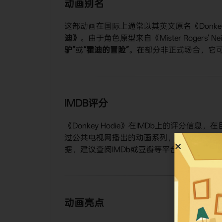
动画别名
这部动画在国际上通常以其英文原名《Donkey
迪》​
​。由于角色原型来自《Mister Rogers'
驴”​
​或​
​“霍迪的冒险”​
​。在部分非正式场合，它可
IMDB评分
《Donkey Hodie》在IMDb上的评分
过公共电视网播出的动画系列，其观众反馈
据，建议查阅IMDb或豆瓣等平台的实时信息
动画亮点