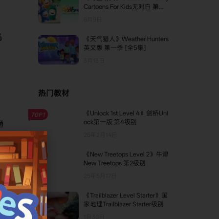
Cartoons For Kids无对白 第二
季 [全13集]
6月9日
毛
《天气猎人》Weather Hunters
英文版 第一季 [全5集]
3月13日
热门教材
《Unlock 1st Level 4》剑桥Unl
TOP1
ock第一版 第4级别
通
分数
25年2月14日
《New Treetops Level 2》牛津
TOP2
New Treetops 第2级别
25年5月17日
《Trailblazer Level Starter》国
TOP3
家地理Trailblazer Starter级别
1月30日