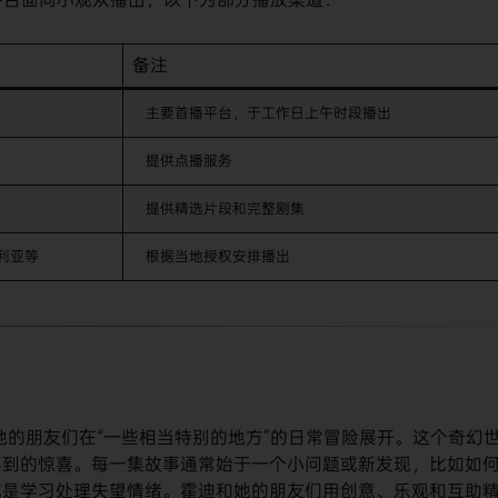
备注
主要首播平台，于工作日上午时段播出
提供点播服务
提供精选片段和完整剧集
利亚等
根据当地授权安排播出
odie和她的朋友们在“一些相当特别的地方”的日常冒险展开。这个奇幻
不到的惊喜。每一集故事通常始于一个小问题或新发现，比如如
或是学习处理失望情绪。霍迪和她的朋友们用创意、乐观和互助