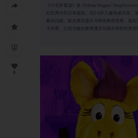
《小毛驴霍迪》是《Mister Rogers' Ne
幻世界中的日常冒险，向2-6岁儿童传递乐观
解决问题，配合原创音乐与鲜明角色性格，强化
子共赏，已成为融合教育理念与娱乐性的优质学
0