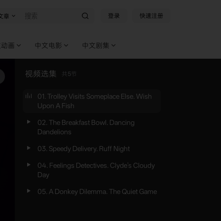
登录
快速注册
文章
文动画
中文电影
中文剧集
视频选集
共
5
节
01. Trolley Visits Someplace Else. Wish
Upon A Fish
02. The Breakfast Bowl. Dancing
Dandelions
03. Speedy Delivery. Ruff Night
04. Feelings Detectives. Clyde's Cloudy
Day
05. A Donkey Dilemma. The Quiet Game