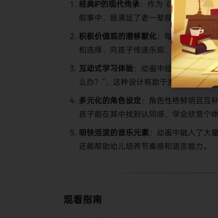
​经典IP的现代传承​
​：作为《Mister Ro
叙事中，既满足了老一辈观众的情怀，
​积极价值观的潜移默化​
​：每一集故事都
和选择，向孩子传递乐观、坚韧和团队
​互动式学习体验​
​：动画中经常出现鼓励
么办？”，这种设计有助于激发儿童的参
​多元化的角色设定​
​：角色性格鲜明且互
孩子能在其中找到认同感，学会欣赏个
​明快活泼的音乐元素​
​：动画中融入了大
还能帮助幼儿培养节奏感和语言能力。
观看指南