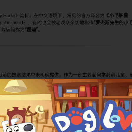
 Hodie》流传。在中文语境下，常见的官方译名为​
​《小毛驴霍
 Neighborhood》，有时也会被老观众亲切地称作​
​“罗杰斯先生的小
能被简称为​
​“霍迪”​
​。
信息，在目前的搜索结果中未明确提供。作为一部主要面向学龄前儿童、
更多集中在家长社群和教育机构的评价上。若需获取更具体的评
。