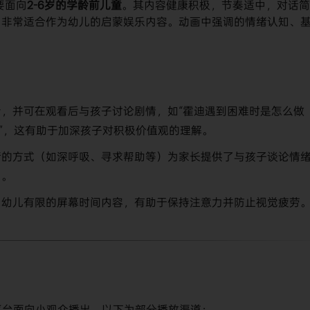
主要面向​
​2-6岁的学龄前儿童​
​。其内容健康积极，节奏适中，对话
，非常适合作为幼儿的启蒙娱乐内容。动画中强调的情绪认知、
看，并可在观看后与孩子讨论剧情，如“霍迪遇到困难时是怎么做
？”，这有助于加深孩子对积极价值观的理解。
绪的方式（如深呼吸、寻求帮助等）为家长提供了与孩子谈论情
用。
为幼儿有限的屏幕时间内容，有助于保持注意力并防止视觉疲劳
流媒体平台面向小观众播出，以下为部分播放渠道：