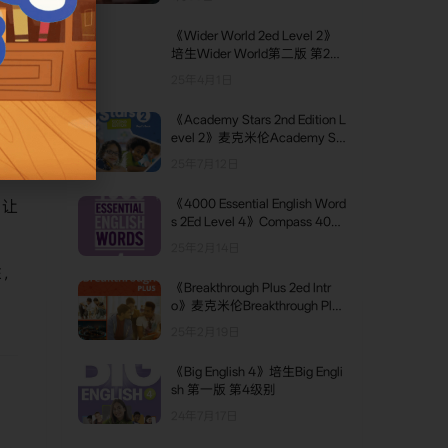
的
《Wider World 2ed Level 2》
培生Wider World第二版 第2级
别
互动
25年4月1日
《Academy Stars 2nd Edition L
evel 2》麦克米伦Academy St
怎
ars第二版 第2级别
25年7月12日
《4000 Essential English Word
，让
s 2Ed Level 4》Compass 400
0 Essential English Words第二
25年2月14日
版 第4级别
性，
《Breakthrough Plus 2ed Intr
o》麦克米伦Breakthrough Plus
第二版 Intro级别
25年2月19日
《Big English 4》培生Big Engli
sh 第一版 第4级别
24年7月17日