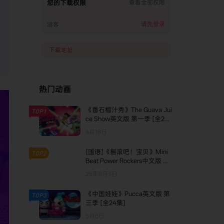
您的下载权限
查看全部权限
请先登录
游客
下载地址
热门动画
《番石榴汁秀》The Guava Jui
TOP1
ce Show英文版 第一季 [全26
集]
4月18日
[国语]《摇滚吧！宝贝》Mini
TOP2
Beat Power Rockers中文版 第
一季 [全52集]
25年6月3日
《中国娃娃》Pucca英文版 第
TOP3
三季 [全24集]
5月6日