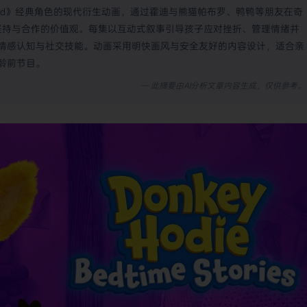
ighborhood》经典角色的现代衍生动画，通过霍迪与熊猫帕布罗、鸭鸭等朋友在奇
、坚持与合作的价值观。每集以互动式叙事引导孩子应对挫折、管理情绪并
情感认知与社交技能。动画采用明快画风与安全友好的内容设计，适合亲
龄前节目。
— 此摘要由AI分析文章内容生成，仅供参考。