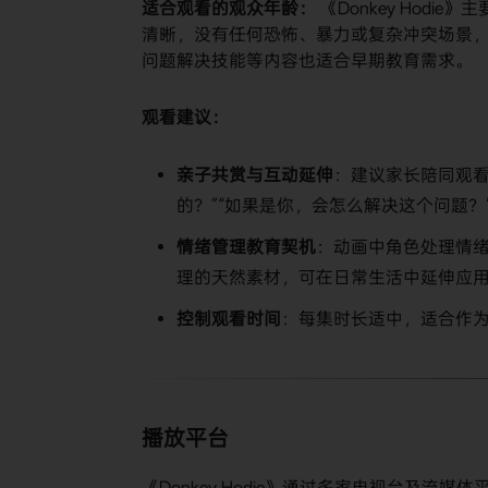
​适合观看的观众年龄：​
​ 《Donkey Hodie》
清晰，没有任何恐怖、暴力或复杂冲突场景
问题解决技能等内容也适合早期教育需求。 ​
观看建议：​
​亲子共赏与互动延伸​
​：建议家长陪同观
的？”“如果是你，会怎么解决这个问题
​情绪管理教育契机​
​：动画中角色处理情
理的天然素材，可在日常生活中延伸应
​控制观看时间​
​：每集时长适中，适合作
播放平台
《Donkey Hodie》通过多家电视台及