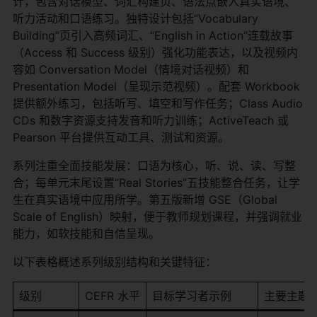
计，包含对话模型、词汇构建页、语法点嵌入真实语境、
听力活动和口语练习。独特设计包括“Vocabulary
Building”页引入高频词汇、“English in Action”连载故事
（Access 和 Success 级别）强化功能表达，以及视频内
容如 Conversation Model（情境对话视频）和
Presentation Model（呈现示范视频）。配套 Workbook
提供额外练习，包括听写、填空和写作任务；Class Audio
CDs 和数字资源支持发音和听力训练；ActiveTeach 或
Pearson 平台提供互动工具、测试和资源。
系列注重全面技能发展：口语为核心，听、说、读、写整
合；每单元末尾设置“Real Stories”五技能整合任务，让学
生在真实语境中应用所学。第五版新增 GSE（Global
Scale of English）映射，便于教师规划课程，并强调就业
能力，如软技能和自信呈现。
以下表格概述系列级别结构和关键特征：
级别
CEFR 水平
目标学习者示例
主要主题