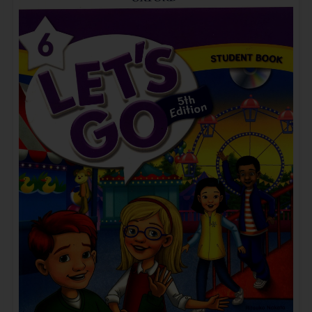
《English Firsthand Fifth Edition Level 1》培生English…