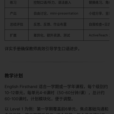
练习
控制口语/听力、语法嵌入
替换练习、角色扮
产出
自由讨论、mini-presentation
小组分享、呈现练
总结评估
反思、反馈、作业布置
自我检查+日志（
扩展
差异化、额外资源、测试
ActiveTeach
详实手册确保教师高效引导学生口语进步。
教学计划
English Firsthand 适合一学期或一学年课程，每个级别约
10-12单元，每单元4-6课时（50-60分钟/课），总计约
60-100课时。计划模块化，便于调整。
以 Level 1 为例：第一学期覆盖前6单元，焦点基础沟通和