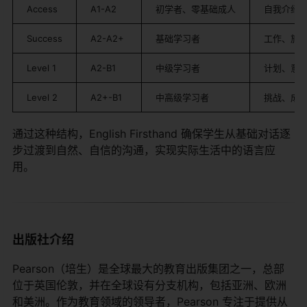
Access
A1-A2
初学者、零基础成人
自我介绍、日
Success
A2-A2+
基础学习者
工作、旅
Level 1
A2-B1
中级学习者
计划、意
Level 2
A2+-B1
中高级学习者
挑战、成
通过这种结构，English Firsthand 确保学生从基础对话逐
步过渡到自然、自信的沟通，实现实际生活中的语言应
用。
出版社介绍
Pearson（培生）是全球最大的教育出版集团之一，总部
位于英国伦敦，并在全球设有分支机构，包括亚洲、欧洲
和美洲。作为教育领域的领导者，Pearson 专注于提供从