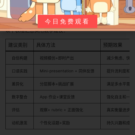
评估结合形成性（观察参与）和总结性（口语测试），强
调正面反馈。课堂规则：鼓励尝试、无惧错误，用奖励系
统维持动机。
今日免费观看
以下表格汇总实用教学建议：
建议类别
具体方法
预期效果
自信构建
视频模仿+即时产出
减少焦虑、快速
口语实践
Mini-presentation + 同伴反馈
提升流利度和呈
差异化
分层脚本+挑战扩展
满足多水平需求
数字整合
App 作业+课堂反馈
强化自主和一致
评估
观察+ rubric + 正面强化
真实衡量进步、
动机激发
个性化话题+奖励
持久兴趣和成就