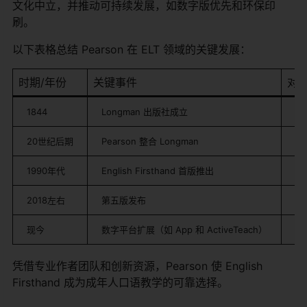
文化中立，并推动可持续发展，如数字版优先和环保印
刷。
以下表格总结 Pearson 在 ELT 领域的关键发展：
时期/年份
关键事件
对 
1844
Longman 出版社成立
奠
20世纪后期
Pearson 整合 Longman
形
1990年代
English Firsthand 首版推出
建
2018左右
第五版发布
更
现今
数字平台扩展（如 App 和 ActiveTeach）
支
凭借专业作者团队和创新资源，Pearson 使 English
Firsthand 成为成年人口语教学的可靠选择。