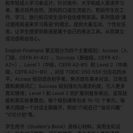
和年轻成人学习者设计，针对高中、大学和成人英语学习
者，重点培养自然、流利的口语交流能力，帮助学生在工
作、学习、旅行和日常生活中自信使用英语。系列强调“通
过使用英语来学习英语”的理念，提供大量互动、个性化任
务，让学生感受到英语是属于自己的表达工具，从而建立
成功感和自信心。
English Firsthand 第五版分为四个主要级别：Access（入
门级，CEFR A1-A2）、Success（基础级，CEFR A2-
A2+）、Level 1（中级，CEFR A2-B1）和 Level 2（中高
级，CEFR A2+-B1），对应 TOEIC 250-550 分左右的水
平。Access 级别适合初学者，焦点放在基本对话、日常话
题和高频词汇；Success 级别强化沟通流利度，引入更多
真实情境；Level 1 和 Level 2 则扩展到复杂表达、呈现技
能和真实故事整合。每个级别通常包含 10-12 个单元，每
单元围绕一个对话主题展开，例如“介绍自己”“谈论兴趣”
“讨论计划”等。
学生用书（Student's Book）是核心材料，采用全彩设