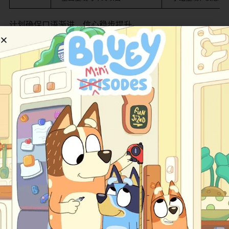
计划确保口语渐进、信心稳步提升。
教学建议
实施 English Firsthand 时，教师应注重互动和自信。首
先，利用 Conversation Video 热身，让学生观察策略后
立即模仿，提升参与感。
其次，最大化产出：每单元鼓励 mini-presentation，从简
单描述到复杂观点；录音自评或同伴反馈强化流利度。融
入个性化：让学生用个人经历替换对话，增强“拥有感”。
差异化关键：基础学生多用支持脚本，先进学生添加即兴
元素。数字资源每周布置：ActiveTeach 游戏或 App 练
习，课堂讨论难点。