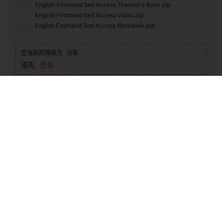
《Let’s Go 5th Edition 1》牛津Let’s Go第五版 第1级别
繁體
查看
下载权限
《English Firsthand Fifth Edition Level Access》培
菜单
搜索
顶部
我的
生English Firsthand第五版 Access级别
01：
English Firsthand 5ed Access Audio.zip
02：
English Firsthand 5ed Access Student's Book.pdf
03：
English Firsthand 5ed Access Teacher's Book.zip
04：
English Firsthand 5ed Access Video.zip
05：
English Firsthand 5ed Access Workbook.pdf
您当前的等级为
游客
请先
登录