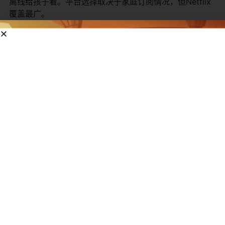
离线给孩子看。平台选择取决于家庭订阅情况，但Netflix
覆盖最广。
平台名称
可用性
费用类型
Netflix
多季完整内容，多语言
订阅制（约7
Amazon Prime Video
部分季节
Prime会
YouTube
免费集数+官方频道
免费（有广
苹果TV
部分可用
购买或订阅
角色与故事
Kongsuni and Friends 的角色简单温暖，以家庭和朋友为
核心，没有复杂反派。