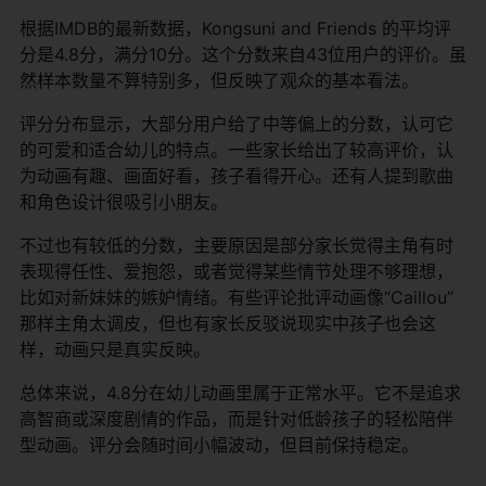
根据IMDB的最新数据，Kongsuni and Friends 的平均评
分是4.8分，满分10分。这个分数来自43位用户的评价。虽
然样本数量不算特别多，但反映了观众的基本看法。
评分分布显示，大部分用户给了中等偏上的分数，认可它
的可爱和适合幼儿的特点。一些家长给出了较高评价，认
为动画有趣、画面好看，孩子看得开心。还有人提到歌曲
和角色设计很吸引小朋友。
不过也有较低的分数，主要原因是部分家长觉得主角有时
表现得任性、爱抱怨，或者觉得某些情节处理不够理想，
比如对新妹妹的嫉妒情绪。有些评论批评动画像“Caillou”
那样主角太调皮，但也有家长反驳说现实中孩子也会这
样，动画只是真实反映。
总体来说，4.8分在幼儿动画里属于正常水平。它不是追求
高智商或深度剧情的作品，而是针对低龄孩子的轻松陪伴
型动画。评分会随时间小幅波动，但目前保持稳定。