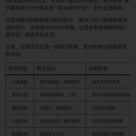
IMDB和Amazon上，平均4-5星的评价较多。家长分享“孩
子看完会主动分享玩具”“学会说对不起”，显示正面影响。
这部动画在韩国和亚洲影响较大，推动了幼儿情绪教育动
画的流行。全球通过Netflix传播，让更多家庭接触韩国儿
童内容，促进文化交流。
总体，反馈显示它是一部孩子爱看、家长有争议但能接受
的作品。
反馈类型
常见观点
示例影响
正面喜爱
孩子超喜欢，歌曲好听
每天主动要求看
教育价值
帮助理解嫉妒、分享
孩子学会照顾弟弟妹妹
温和内容
无暴力，画面柔和
适合幼儿放松
负面任性
主角太抱怨，像坏榜样
部分家长限制观看
家庭影响
促进亲子讨论
家长和孩子聊情绪