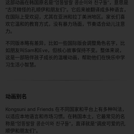
这部动画在韩国原名是“엉뚱발랄 콩순이와 친구들”，意思是
“古灵精怪的孔顺伊和朋友们”。它后来被翻译成多种语言，
在国际上受欢迎，尤其在亚洲和拉丁美洲地区。家长们喜
欢它温和的教育方式，没有暴力场面，节奏适合幼儿注意
力。
不同版本略有差异，比如一些国际版会调整角色名字，比
如朋友叫Sam和Eve，但核心故事保持不变。整体来说，
这是一部陪伴孩子成长的温暖动画，帮助他们在快乐中学
习生活小智慧。
动画别名
Kongsuni and Friends 在不同国家和平台上有多种叫法，
以适应本地语言和市场习惯。在韩国本土，它最常见的名
称是“엉뚱발랄 콩순이와 친구들”，直译就是“调皮可爱的孔
顺伊和朋友们”。