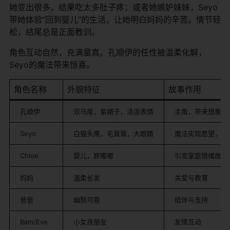
她变出很多，结果吃太多肚子疼；或者她嫉妒妹妹，Seyo
带她体验“回到婴儿”的生活，让她明白妈妈的辛苦。情节轻
松，结尾总是正面教训。
角色互动自然，充满童真。孔顺伊的任性被温柔化解，
Seyo的魔法带来惊喜。
角色名称
外貌特征
故事作用
孔顺伊
双马尾，紫裙子，活泼表情
主角，带来想象和
Seyo
白猫头鹰，毛茸茸，大眼睛
魔法实现愿望，提
Chloe
婴儿，胖嘟嘟
引发家庭情绪故事
妈妈
温柔长发
关爱与教育
爸爸
幽默可靠
陪伴与支持
Bam/Eve
小女孩朋友
友情互动