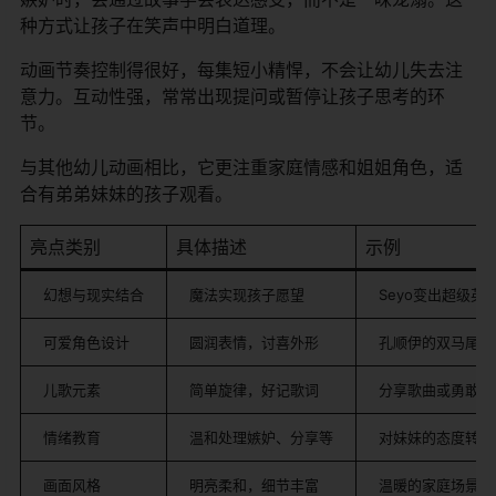
种方式让孩子在笑声中明白道理。
动画节奏控制得很好，每集短小精悍，不会让幼儿失去注
意力。互动性强，常常出现提问或暂停让孩子思考的环
节。
与其他幼儿动画相比，它更注重家庭情感和姐姐角色，适
合有弟弟妹妹的孩子观看。
亮点类别
具体描述
示例
幻想与现实结合
魔法实现孩子愿望
Seyo变出超级英
可爱角色设计
圆润表情，讨喜外形
孔顺伊的双马尾和S
儿歌元素
简单旋律，好记歌词
分享歌曲或勇敢歌
情绪教育
温和处理嫉妒、分享等
对妹妹的态度转变
画面风格
明亮柔和，细节丰富
温暖的家庭场景