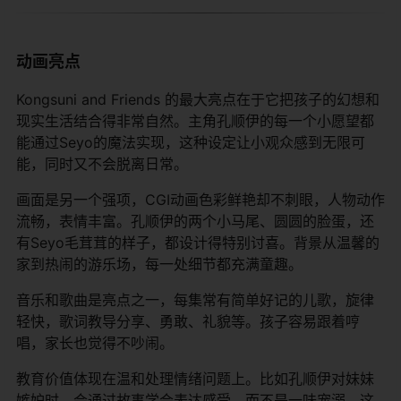
动画亮点
Kongsuni and Friends 的最大亮点在于它把孩子的幻想和
现实生活结合得非常自然。主角孔顺伊的每一个小愿望都
能通过Seyo的魔法实现，这种设定让小观众感到无限可
能，同时又不会脱离日常。
画面是另一个强项，CGI动画色彩鲜艳却不刺眼，人物动作
流畅，表情丰富。孔顺伊的两个小马尾、圆圆的脸蛋，还
有Seyo毛茸茸的样子，都设计得特别讨喜。背景从温馨的
家到热闹的游乐场，每一处细节都充满童趣。
音乐和歌曲是亮点之一，每集常有简单好记的儿歌，旋律
轻快，歌词教导分享、勇敢、礼貌等。孩子容易跟着哼
唱，家长也觉得不吵闹。
教育价值体现在温和处理情绪问题上。比如孔顺伊对妹妹
嫉妒时，会通过故事学会表达感受，而不是一味宠溺。这