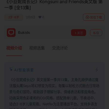
《小豆妮成长记》Kongsuni and Friends英文版 第
一季 [全13集]
0
2岁-6岁
2月6日
前往下载
Bukids
关注
私信
视频介绍
视频选集
交流讨论
AI智能摘要
《小豆妮成长记》英文版第一季共13集，主角孔顺伊通过魔
法猫头鹰Seyo将幻想变为现实，每集以轻松方式融合日常场
景与奇幻冒险，帮助孩子理解分享、情绪表达和家庭角色。
动画采用色彩柔和的CGI风格，搭配简单儿歌，节奏适中，
适合2-6岁儿童观看。Netflix为主要播放平台，支持多语言