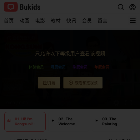
首页
动画
电影
教材
快讯
会员
留言
查看完整视频
只允许以下等级用户查看该视频
体验会员
月度会员
季度会员
年度会员
观看预览视频
升级
0:00
/
0:00
01. Hi! I'm
02. The
03. The
Kongsuni! -
Welcome
Painting
Let’s All Clean
Party! - Oh
Adventure -
Up Together
No, A Ghost. !
Let’s Pick
Raspberries!