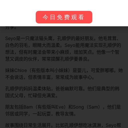
主角孔顺伊是一个五岁女孩，活泼好奇，喜欢幻想。她留
着两条小马尾，穿紫色裙子，总是充满能量。作为大姐
今日免费观看
姐，她有时会嫉妒妹妹得到更多关注，但最终学会理解和
分享。
Seyo是一只魔法猫头鹰，孔顺伊的最好朋友。他毛茸茸、
白色的羽毛，眼睛大而温柔。Seyo能用魔法实现孔顺伊的
想法，但有时魔法会带来小麻烦，增加笑点。他像一个智
慧又调皮的伙伴，常常提醒孔顺伊要善良。
妹妹Chloe（有些版本叫小妹妹）是婴儿，可爱胖嘟嘟。她
不会说话，但表情丰富，常常成为故事中心。
孔顺伊的妈妈温柔体贴，爸爸幽默可靠。他们是典型的韩
国式父母，忙碌但充满爱。
朋友包括Bam（有些版叫Eve）和Song（Sam），他们是
邻居或同学，一起玩耍，教导友情。
故事围绕日常生活展开。比如孔顺伊想吃冰淇淋，Seyo帮