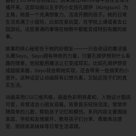
播开来。这部动画以五岁的小女孩孔顺伊（Kongsuni）为
主角，她是一个充满想象力、活泼开朗的孩子。她的日常
生活充满了小冒险，比如在家玩耍、在学校上课或者去公
园游玩，这些普通的事情在她眼中都能变成特别有趣的故
事。
故事的核心秘密在于她的好朋友——一只会说话的魔法猫
头鹰Seyo。Seyo拥有神奇的力量，只要孔顺伊想到什么有
趣的情景，他就能用魔法让它变成现实。比如孔顺伊想变
成超级英雄，Seyo就会帮她实现，还会带来一些搞笑的小
意外。这种设定让动画既有幻想元素，又贴近孩子们的真
实生活。
动画采用CGI三维风格，画面色彩明亮柔和，人物设计圆润
可爱，非常适合小朋友观看。背景音乐轻快活泼，常常伴
随简单的儿歌，帮助孩子记忆和模仿。系列内容主要围绕
家庭、学校和友情展开，教导孩子们分享、勇敢表达感
受、照顾弟弟妹妹等日常生活道理。