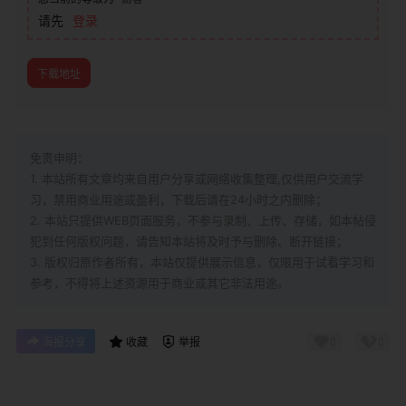
请先
登录
下载地址
免责申明：
1. 本站所有文章均来自用户分享或网络收集整理,仅供用户交流学
习，禁用商业用途或盈利，下载后请在24小时之内删除；
2. 本站只提供WEB页面服务，不参与录制、上传、存储，如本帖侵
犯到
任何版权问题，请告知本站将及时予与删除、断开链接；
3. 版权归原作者所有，本站仅提供展示信息，仅限用于试看学习和
参考，不得将上述资源用于商业或其它非法用途。
0
0
海报分享
收藏
举报