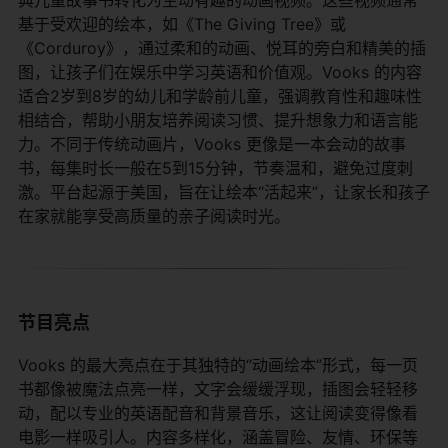
基于受欢迎的绘本，如《The Giving Tree》或
《Corduroy》，通过柔和的动画、悦耳的旁白和精美的插
图，让孩子们在娱乐中学习英语和价值观。Vooks 的内容
适合2岁到8岁的幼儿和学龄前儿童，强调教育性和趣味性
相结合，帮助小朋友培养阅读习惯、提升想象力和语言能
力。不同于传统动画片，Vooks 更像是一本会动的故事
书，每集时长一般在5到15分钟，节奏温和，避免过度刺
激。平台起源于美国，旨在让绘本“活起来”，让家长和孩子
在家就能享受高质量的亲子阅读时光。
节目亮点
Vooks 的最大亮点在于其独特的“动画绘本”形式，每一页
书都像被魔法点亮一样，文字会缓缓浮现，插图会轻轻移
动，配以专业的英语配音和背景音乐，这让阅读变得像看
电影一样吸引人。内容多样化，涵盖冒险、友情、环保等