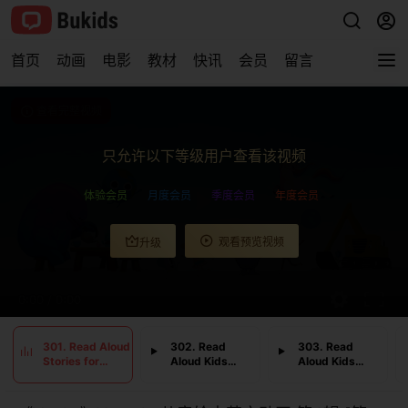
首页
动画
电影
教材
快讯
会员
留言
查看完整视频
只允许以下等级用户查看该视频
体验会员
月度会员
季度会员
年度会员
观看预览视频
升级
0:00
/
0:00
301. Read Aloud
302. Read
303. Read
Stories for
Aloud Kids
Aloud Kids
Kindergarteners!
Book Spork!
Book Team
Animated Kids
Self Esteem
Steve! Vooks
Books Vooks
Story for Kids
Narrated