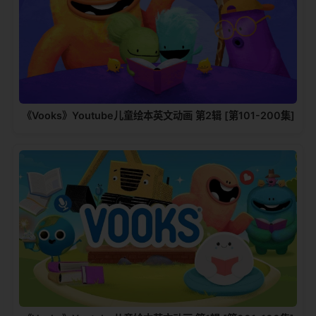
《Vooks》Youtube儿童绘本英文动画 第2辑 [第101-200集]