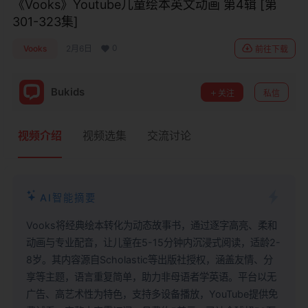
《Vooks》Youtube儿童绘本英文动画 第4辑 [第
Narrated
Vooks
Storybooks
301-323集]
Storybooks
Narrated
Storybooks
0
Vooks
2月6日
前往下载
Bukids
关注
私信
视频介绍
视频选集
交流讨论
AI智能摘要
Vooks将经典绘本转化为动态故事书，通过逐字高亮、柔和
动画与专业配音，让儿童在5-15分钟内沉浸式阅读，适龄2-
8岁。其内容源自Scholastic等出版社授权，涵盖友情、分
享等主题，语言重复简单，助力非母语者学英语。平台以无
广告、高艺术性为特色，支持多设备播放，YouTube提供免