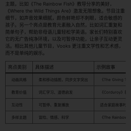
主题，比如《The Rainbow Fish》教导分享的美好，
《Where the Wild Things Are》激发无限想象。节目注重
细节，如声音效果细腻，颜色鲜艳却不刺眼，适合敏感的
孩子。另一个亮点是教育元素融入自然，比如词汇重复和
简单句子，帮助非母语儿童轻松学英语。家长们特别喜欢
它的无广告纯净环境，以及可暂停功能，让亲子互动更灵
活。相比其他儿童节目，Vooks 更注重文学性和艺术感，
而不是单纯的娱乐。
亮点类别
具体描述
示例故事
动画风格
柔和移动插图，同步文字突出
《The Giving 
教育价值
词汇学习、道德启发
《Corduroy》
互动性
可暂停、重复播放
适合家庭故事时间
多样主题
冒险、情感、科学
《The Rainbow