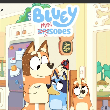
平台
特点
访问方式
YouTube
免费试看，易分享
搜索“Vooks Storyboo
Vooks App
完整库，无广告
App Store/Google 
网站
浏览器观看，家庭共享
vooks.com 注册
智能TV
大屏沉浸
Roku/Apple TV搜索
观众反馈与影响
观众反馈普遍积极，家长们在YouTube评论区和App
Store评价中赞扬 Vooks “让孩子爱上阅读”，许多人提到
它帮助非英语家庭的孩子快速进步英语。平均评分4.8分
（基于数千条评论），亮点是“安静不吵闹”和“教育性强”。