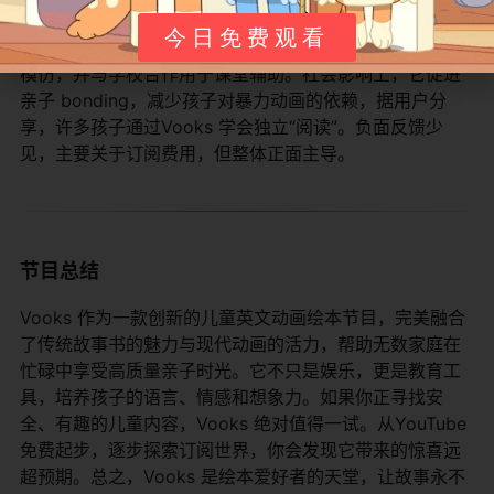
一些反馈指出免费内容少，希望更多多样化主题。Vooks
今日免费观看
的影响深远，它推动了数字绘本潮流，启发许多教育App
模仿，并与学校合作用于课堂辅助。社会影响上，它促进
亲子 bonding，减少孩子对暴力动画的依赖，据用户分
享，许多孩子通过Vooks 学会独立“阅读”。负面反馈少
见，主要关于订阅费用，但整体正面主导。
节目总结
Vooks 作为一款创新的儿童英文动画绘本节目，完美融合
了传统故事书的魅力与现代动画的活力，帮助无数家庭在
忙碌中享受高质量亲子时光。它不只是娱乐，更是教育工
具，培养孩子的语言、情感和想象力。如果你正寻找安
全、有趣的儿童内容，Vooks 绝对值得一试。从YouTube
免费起步，逐步探索订阅世界，你会发现它带来的惊喜远
超预期。总之，Vooks 是绘本爱好者的天堂，让故事永不