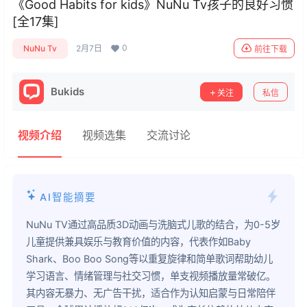
《Good Habits for kids》NuNu Tv孩子的良好习惯
NuNu Tv
Kids Songs
Rhymes
[全17集]
0
NuNu Tv
2月7日
前往下载
Bukids
关注
私信
视频介绍
视频选集
交流讨论
AI智能摘要
NuNu TV通过高品质3D动画与洗脑式儿歌的结合，为0-5岁
儿童提供兼具娱乐与教育价值的内容，代表作如Baby
Shark、Boo Boo Song等以重复旋律和简单歌词帮助幼儿
学习语言、情绪管理与社交习惯，单支视频播放量常破亿。
其内容无暴力、无广告干扰，适合作为认知启蒙与日常陪伴