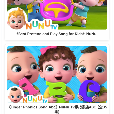
《Best Pretend and Play Song for Kids》NuNu…
《Finger Phonics Song Abc》NuNu Tv手指家族ABC [全35
集]