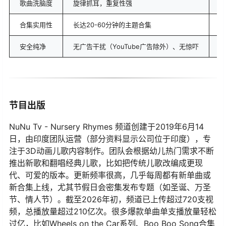
歌曲洗脑度
旋律抓耳，重复性强
W
合集实用性
长达20-60分钟的主题合集
T
安全纯净
无广告干扰（YouTube广告除外）、无惊吓
所
节目出版
NuNu Tv - Nursery Rhymes 频道创建于2019年6月14
日，由印度团队运营（部分资料显示公司位于印度），专
注于3D动画儿歌内容制作。团队会根据幼儿热门需求不断
推出新歌和翻唱经典儿歌，比如把传统儿歌改编成更现
代、可爱的版本。更新频率很高，几乎每周都有新单曲或
新合集上线，尤其节假日会密集发布专题（如圣诞、万圣
节、情人节）。截至2026年初，频道已上传超过720支视
频，总播放量超过210亿次。很多爆款单曲单支播放量轻松
过亿，比如Wheels on the Car系列、Boo Boo Song合集