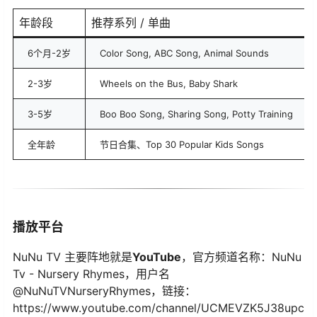
年龄段
推荐系列 / 单曲
6个月-2岁
Color Song, ABC Song, Animal Sounds
2-3岁
Wheels on the Bus, Baby Shark
3-5岁
Boo Boo Song, Sharing Song, Potty Training
全年龄
节日合集、Top 30 Popular Kids Songs
播放平台
NuNu TV 主要阵地就是
YouTube
，官方频道名称：NuNu
Tv - Nursery Rhymes，用户名
@NuNuTVNurseryRhymes，链接：
https://www.youtube.com/channel/UCMEVZK5J38upc