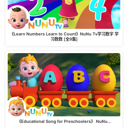
《Learn Numbers Learn to Count》NuNu Tv学习数字 学
习数数 [全9集]
《Educational Song for Preschoolers》 NuNu…