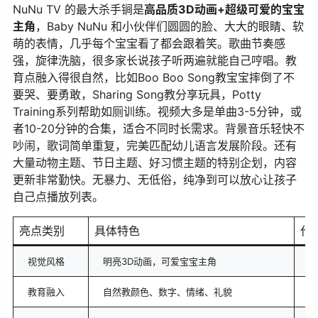
NuNu TV 的最大杀手锏是
高品质3D动画+超级可爱的宝宝
主角
，Baby NuNu 和小伙伴们圆圆的脸、大大的眼睛、软
萌的表情，几乎每个宝宝看了都会跟着笑。歌曲节奏感
强，旋律洗脑，很多家长说孩子听两遍就能自己哼唱。教
育点融入得很自然，比如Boo Boo Song教宝宝摔倒了不
要哭、要勇敢，Sharing Song教分享玩具，Potty
Training系列帮助如厕训练。视频大多是单曲3-5分钟，或
者10-20分钟的合集，适合不同时长需求。背景音乐轻快不
吵闹，歌词简单重复，完美匹配幼儿语言发展阶段。还有
大量动物主题、节日主题、好习惯主题的特别企划，内容
更新非常勤快。无暴力、无低俗，纯净到可以放心让孩子
自己点播放列表。
亮点类别
具体特色
代
视觉风格
明亮3D动画，可爱宝宝主角
B
教育融入
自然教颜色、数字、情绪、礼貌
C