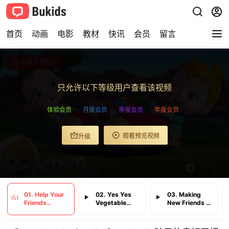
首页
动画
电影
教材
快讯
会员
留言
查看完整视频
只允许以下等级用户查看该视频
体验会员
月度会员
季度会员
年度会员
观看预览视频
升级
0:00
/
0:00
01. Help Your
02. Yes Yes
03. Making
Friends
Vegetable
New Friends +
Nursery
NuNu Tv
More Kids
Rhymes &
Nursery
Songs NuNu
Kids Songs
Rhymes &
Tv Nursery