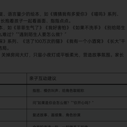
复、语言量少的绘本，如《猜猜我有多爱你》《喵呜》系列、
家长抱着孩子一起看画面、指指点点。
本，如《菲菲生气了》《我好害怕》《如果不洗手》《别给陌生
难过？”“遇到陌生人要怎么做？”
》系列、《活了100万次的猫》《我有一个小酒窝》《长大“干
结局。
，关掉房间大灯，只留小夜灯或平板柔光，营造故事氛围。家长
。
亲子互动建议
指图、模仿叫声、给角色取昵称
问“如果是你会怎么做？”“你开心吗？”
复述故事、画续集、角色扮演