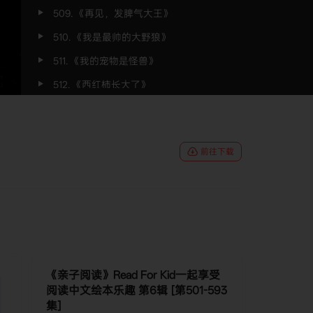
509. 《再见，发脾气大王》
510. 《我是最帅的大野狼》
511. 《我的宠物是怪兽》
512. 《西红柿长大了》
513. 《会飞的小狼》
514. 《吃星星的猫》
前往下载
515. 《像狼一样嚎叫》
516. 《把妈妈的话装进耳朵里》
517. 《鲁拉鲁先生的生日》
518. 《最珍贵的宝藏》
519. 《书里掉出来一只狼》
《亲子阅读》Read For Kid一起享受
520. 《我相信你》
阅读中文绘本乐趣 第6辑 [第501-593
521. 《不再尿床了》
集]