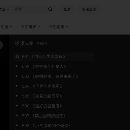
登录
快速注册
文章
文动画
中文电影
中文剧集
视频选集
共
93
节
501. 《白云公主太贪玩》
502. 《爷爷是个外星人》
503. 《呼噜呼噜，瞌睡虫来了》
504. 《闪亮的小海星》
505. 《害羞的新同学》
506. 《最好的面包店》
507. 《禁止黑暗的国王》
508. 《小气鬼和99个强盗》