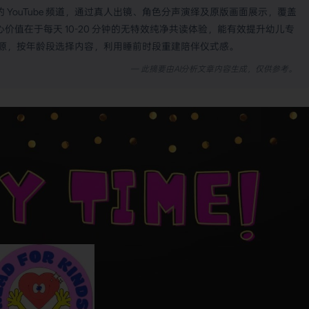
朗读的 YouTube 频道，通过真人出镜、角色分声演绎及原版画面展示，覆盖
心价值在于每天 10-20 分钟的无特效纯净共读体验，能有效提升幼儿专
源，按年龄段选择内容，利用睡前时段重建陪伴仪式感。
— 此摘要由AI分析文章内容生成，仅供参考。