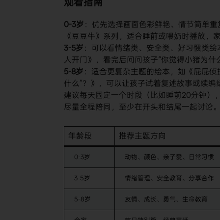
观看指南
0-3岁
：优先选择画面色彩鲜艳、情节简单重
《豆豆牛》系列，适合睡前或喂奶时播放，
3-5岁
：可以看情绪类、安全类、好习惯类绘
人开门》，看完后问问孩子“你觉得小猪为什么
5-8岁
：适合更复杂主题的绘本，如《屁屁侦探
什么”？》，可以让孩子试着复述故事或续编
建议每天固定一个时段（比如睡前20分钟）
尽量全程陪同，至少在开头和结尾一起讨论
年龄段
推荐主题方向
0-3岁
动物、颜色、亲子爱、日常习惯
3-5岁
情绪管理、安全教育、分享合作
5-8岁
友情、成长、勇气、生命教育