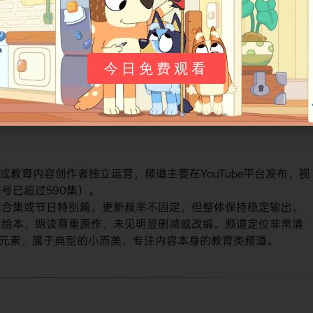
对话
《我好嫉妒》《妈妈一定来接你》
或安静时段
单本完整朗读
今日免费观看
的家长或教育内容创作者独立运营，频道主要在YouTube平台发布，视
号已超过590集）。
列合集或节日特别篇。更新频率不固定，但整体保持稳定输出。
典绘本，朗读尊重原作，未见明显删减或改编。频道定位非常清
化元素，属于典型的小而美、专注内容本身的教育类频道。