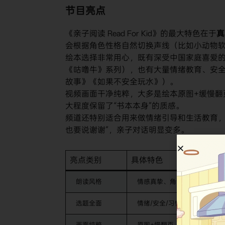
节目亮点
《亲子阅读 Read For Kid》的最大特色在于
真
会根据角色性格自然切换声线（比如小动物
绘本选择非常用心，既有深受中国家庭喜爱
《咕噜牛》系列），也有大量情绪教育、安
故事》《如果不安全玩水》）。
视频画面干净纯粹，大多是绘本原图+缓慢翻
大程度保留了“书本本身”的质感。
频道还特别适合用来做情绪引导和生活教育，
也要说谢谢”，亲子对话明显变多。
亮点类别
具体特色
朗读风格
情感真挚、角色声线区分明显
选题全面
情绪/安全/习惯/节日/性启蒙
画面纯粹
原图+慢翻页，几乎无特效