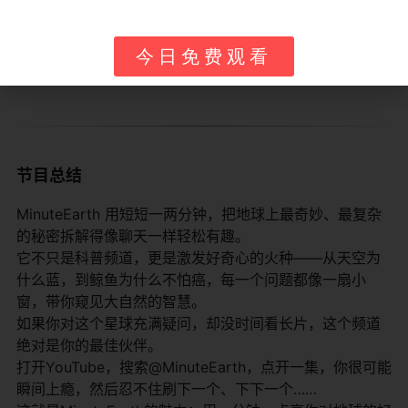
赞“旁白清晰，适合练听力”。
频道影响力深远，被中学和大学教师广泛用作教学辅助，
今日免费观看
已成为科学短视频领域的标杆，推动大众科学传播。负面
反馈极少，主要针对“视频太短，想看更多细节”。
节目总结
MinuteEarth 用短短一两分钟，把地球上最奇妙、最复杂
的秘密拆解得像聊天一样轻松有趣。
它不只是科普频道，更是激发好奇心的火种——从天空为
什么蓝，到鲸鱼为什么不怕癌，每一个问题都像一扇小
窗，带你窥见大自然的智慧。
如果你对这个星球充满疑问，却没时间看长片，这个频道
绝对是你的最佳伙伴。
打开YouTube，搜索@MinuteEarth，点开一集，你很可能
瞬间上瘾，然后忍不住刷下一个、下下一个……