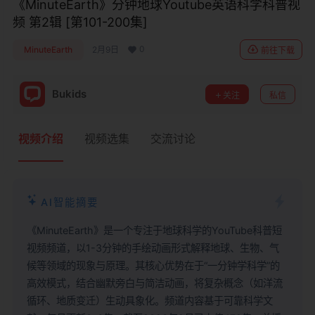
《MinuteEarth》分钟地球Youtube英语科学科普视
频 第2辑 [第101-200集]
0
MinuteEarth
2月9日
前往下载
Bukids
关注
私信
视频介绍
视频选集
交流讨论
AI智能摘要
《MinuteEarth》是一个专注于地球科学的YouTube科普短
视频频道，以1-3分钟的手绘动画形式解释地球、生物、气
候等领域的现象与原理。其核心优势在于“一分钟学科学”的
高效模式，结合幽默旁白与简洁动画，将复杂概念（如洋流
循环、地质变迁）生动具象化。频道内容基于可靠科学文