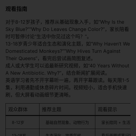
观看指南
对于8-12岁孩子，推荐从基础现象入手，如“Why Is the
Sky Blue?”“Why Do Leaves Change Color?”，家长陪看
时可暂停讨论“生活中你见过这个吗？”。
13-18岁青少年适合生态和演化主题，如“Why Haven’t We
Domesticated Monkeys?”“Why Hives Turn Against
Their Queens”，看完后尝试画简图复述。
成人或大学生可以追最新研究视频，如“40 Years Without
A New Antibiotic. Why?”，结合新闻扩展阅读。
英语学习者先不开字幕听一遍，再开字幕跟读。每天限1-5
集，利用通勤或休息碎片时间。视频短小，适合手机快速
刷，但大屏看动画细节更清晰。
观众群体
推荐主题
观看提示
8-12岁
基础自然现象、动物行为
家长陪同 + 生活联
13-18岁
生态演化、地质气候
看后画图或笔记复