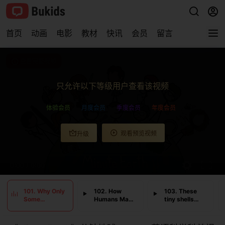
首页
动画
电影
教材
快讯
会员
留言
查看完整视频
只允许以下等级用户查看该视频
体验会员
月度会员
季度会员
年度会员
观看预览视频
升级
0:00
/
0:00
101. Why Only
102. How
103. These
Some
Humans Made
tiny shells
Monkeys Have
Malaria So
know how
Awesome
Deadly
much ice there
Tails
is on Earth