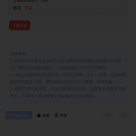
您当前的等级为
游客
请先
登录
下载地址
免责申明：
1. 本站所有文章均来自用户分享或网络收集整理,仅供用户交流学
习，禁用商业用途或盈利，下载后请在24小时之内删除；
2. 本站只提供WEB页面服务，不参与录制、上传、存储，如本帖侵
犯到
任何版权问题，请告知本站将及时予与删除、断开链接；
3. 版权归原作者所有，本站仅提供展示信息，仅限用于试看学习和
参考，不得将上述资源用于商业或其它非法用途。
0
0
海报分享
收藏
举报