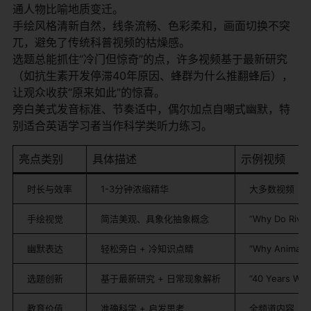
通人物比喻地质变迁。
手绘风格清新自然，线条流畅、色彩柔和，画面切换不突
兀，避免了传统科普视频的枯燥感。
选题总能抓住“冷门但惊奇”的点，许多视频基于最新研究
（如抗生素开发停滞40年原因、蜂群为什么推翻蜂后），
让观众收获“原来如此”的惊喜。
旁白美式发音标准、节奏适中，偶尔加点自嘲式幽默，特
别适合英语学习者当作科学类听力练习。
亮点类别
具体描述
示例视频
时长与效率
1-3分钟浓缩精华
大多数视频
手绘视觉
简洁美观、具象化抽象概念
“Why Do River
幽默表达
轻松旁白 + 冷知识点睛
“Why Animals 
选题创新
基于最新研究 + 日常现象解析
“40 Years Wit
教育价值
准确科学 + 启发思考
全频道内容