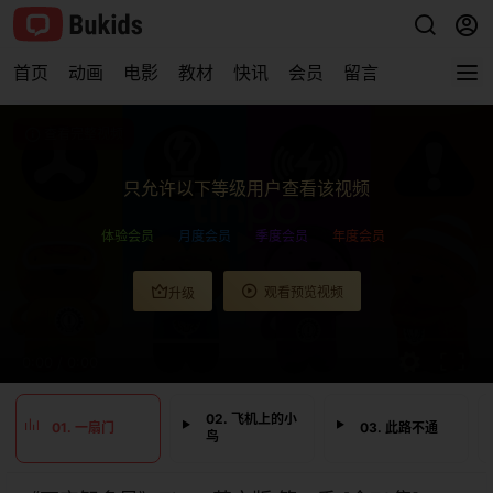
首页
动画
电影
教材
快讯
会员
留言
查看完整视频
只允许以下等级用户查看该视频
体验会员
月度会员
季度会员
年度会员
观看预览视频
升级
0:00
/
0:00
02. 飞机上的小
01. 一扇门
03. 此路不通
鸟