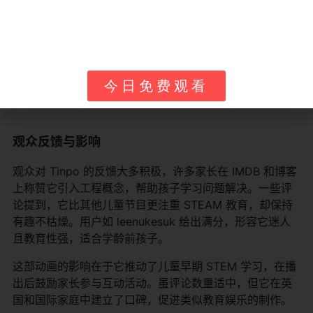
Doug-Po
挖掘者
强壮、友好、实用
Pilot Po
飞行员（客串）
冒险、快速
今日免费观看
观众反馈与影响
观众对 Tinpo 的反馈大多积极，许多家长在 IMDB 和博客
上称赞它引入工程概念，帮助孩子学习问题解决。一些评
论提到，它比其他儿童节目更注重 STEAM 教育，却保持
有趣不枯燥。用户如 leenukesuk 给出满分，形容它迷人
且教育性强，适合学龄前孩子。
这部动画的影响在于它推动了儿童早期 STEM 学习，在播
出后鼓励家长参与互动活动。虽评论数量适中，但它在英
国和国际家庭中建立了口碑，促进类似教育娱乐的制作。