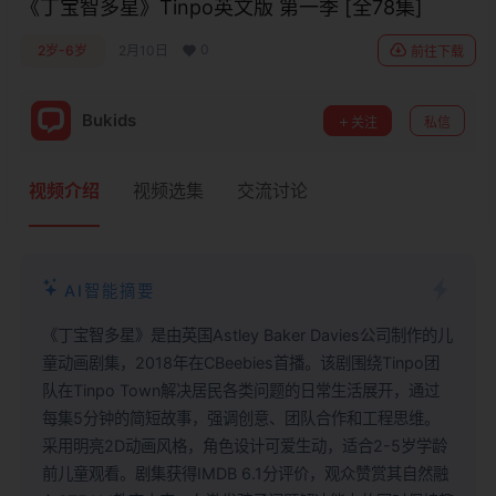
《丁宝智多星》Tinpo英文版 第一季 [全78集]
0
2岁-6岁
2月10日
前往下载
Bukids
关注
私信
视频介绍
视频选集
交流讨论
AI智能摘要
《丁宝智多星》是由英国Astley Baker Davies公司制作的儿
童动画剧集，2018年在CBeebies首播。该剧围绕Tinpo团
队在Tinpo Town解决居民各类问题的日常生活展开，通过
每集5分钟的简短故事，强调创意、团队合作和工程思维。
采用明亮2D动画风格，角色设计可爱生动，适合2-5岁学龄
前儿童观看。剧集获得IMDB 6.1分评价，观众赞赏其自然融