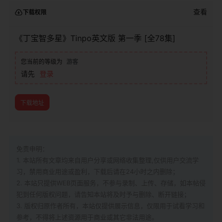
查看
下载权限
《丁宝智多星》Tinpo英文版 第一季 [全78集]
您当前的等级为
游客
请先
登录
下载地址
免责申明：
1. 本站所有文章均来自用户分享或网络收集整理,仅供用户交流学
习，禁用商业用途或盈利，下载后请在24小时之内删除；
2. 本站只提供WEB页面服务，不参与录制、上传、存储，如本帖侵
犯到
任何版权问题，请告知本站将及时予与删除、断开链接；
3. 版权归原作者所有，本站仅提供展示信息，仅限用于试看学习和
参考，不得将上述资源用于商业或其它非法用途。