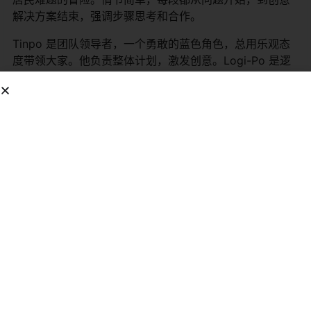
解决方案结束，强调步骤思考和合作。
Tinpo 是团队领导者，一个勇敢的蓝色角色，总用乐观态
度带领大家。他负责整体计划，激发创意。Logi-Po 是逻
辑专家，聪明可靠，擅长分析问题，提供实用想法。
Hack-Po 是发明家，活泼调皮，用工具黑客方式改造物
品。Doug-Po 是挖掘者，强壮友好，处理物理任务如挖隧
道或建结构。
其他角色如 Pilot Po 和 Delivery Po 偶尔出现，增添多样
性。团队使用 Blocky Builder 构建发明，故事教导孩子关
于工程和友情。
角色
描述
个性特点
Tinpo
团队领导者
勇敢、乐观、激励性
Logi-Po
逻辑专家
聪明、可靠、分析型
Hack-Po
发明家
活泼、调皮、创意