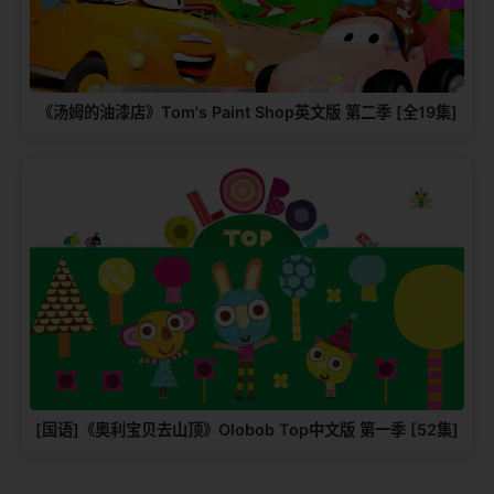
《汤姆的油漆店》Tom's Paint Shop英文版 第二季 [全19集]
[国语]《奥利宝贝去山顶》Olobob Top中文版 第一季 [52集]