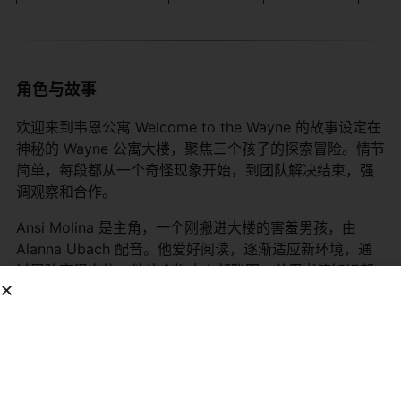
角色与故事
欢迎来到韦恩公寓 Welcome to the Wayne 的故事设定在
神秘的 Wayne 公寓大楼，聚焦三个孩子的探索冒险。情节
简单，每段都从一个奇怪现象开始，到团队解决结束，强
调观察和合作。
Ansi Molina 是主角，一个刚搬进大楼的害羞男孩，由
Alanna Ubach 配音。他爱好阅读，逐渐适应新环境，通
过冒险变得自信。他的个性内向却聪明，总用书籍知识帮
助朋友。Olly Timbers 是活泼的男孩，由 Billy Lopez 配
音。他乐观幽默，常常带来搞笑时刻，作为 Saraline 的哥
哥，推动团队行动。Saraline Timbers 是技术高手，由
Dana Steingold 配音。她勇敢可靠，擅长 gadget，使用
工具破解谜题，代表了女孩的独立精神。