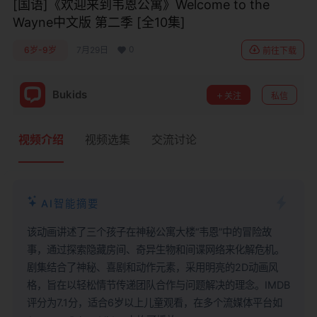
[国语]《欢迎来到韦恩公寓》Welcome to the
Wayne中文版 第二季 [全10集]
0
6岁-9岁
7月29日
前往下载
Bukids
关注
私信
视频介绍
视频选集
交流讨论
AI智能摘要
该动画讲述了三个孩子在神秘公寓大楼“韦恩”中的冒险故
事，通过探索隐藏房间、奇异生物和间谍网络来化解危机。
剧集结合了神秘、喜剧和动作元素，采用明亮的2D动画风
格，旨在以轻松情节传递团队合作与问题解决的理念。IMDB
评分为7.1分，适合6岁以上儿童观看，在多个流媒体平台如