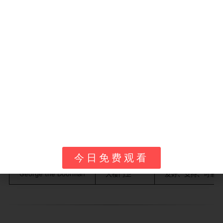
其他角色如间谍 Julia Wiles（由 Emo Philips 配音）增添
对抗元素，George the Doorman（由 Dave Willis 配
音）提供支持。故事教导孩子关于秘密和友情，比如对抗
间谍或发现隐藏生物时。
角色
描述
个性特点
Ansi Molina
害羞的新住户
内向、智能、成长型
Olly Timbers
活泼的男孩
乐观、幽默、冒险
Saraline Timbers
技术高手女孩
勇敢、可靠、独立
Julia Wiles
间谍反派
狡猾、神秘、对抗性
今日免费观看
George the Doorman
大楼门卫
友好、支持、可靠