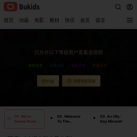
首页
动画
电影
教材
快讯
会员
留言
查看完整视频
只允许以下等级用户查看该视频
体验会员
月度会员
季度会员
年度会员
观看预览视频
升级
0:00
/
0:00
01. We're
02. Welcome
03. An Olly-
Gonna Need A
To The
Day Miracle!
Bigger Cup
Wassermans