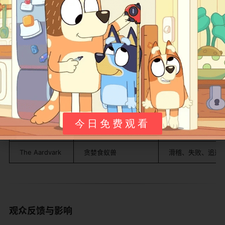
故事教导孩子关于坚持和幽默，比如粉红豹用创意应对困
境。
角色
描述
个性特点
Pink Panther
优雅的粉红豹主角
冷静、幽默、无声
The Inspector
笨拙侦探
坚持、搞笑、追捕
Deux-Deux
Inspector 的助手小狗
支持、忠诚、可爱
今日免费观看
The Ant
聪明蚂蚁
敏捷、逃脱、智慧
The Aardvark
贪婪食蚁兽
滑稽、失败、追逐
观众反馈与影响