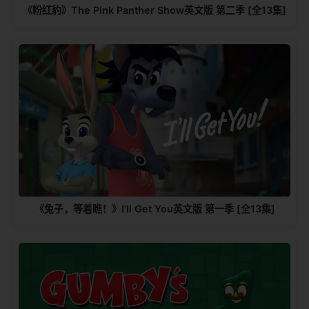
《粉红豹》The Pink Panther Show英文版 第二季 [全13集]
《兔子，等着瞧！》I'll Get You英文版 第一季 [全13集]