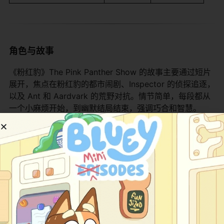
角色与故事
《粉红豹》The Pink Panther Show 的故事主要通过短片
展开，焦点在粉红豹的都市闹剧、Inspector 的侦探追逐，
以及 Ant 和 Aardvark 的荒野对抗。情节简单，每段都从
一个小麻烦开始，到幽默结局结束，强调巧合和智慧。
粉红豹（Pink Panther）是主角，一只优雅的粉红豹，无
声却富有个性，总试图过上人类生活，如偷钻石或玩音
乐，但常常自食其果。他的特点是冷静幽默，代表了动画
的无言魅力。The Inspector 是侦探角色，基于
Clouseau，笨拙却坚持，常常追捕罪犯闹笑话。他的助手
Deux-Deux 是小狗，提供搞笑支持。The Ant 是蚂蚁，聪
明敏捷，总逃脱 Aardvark 的捕捉。The Aardvark 是食蚁
兽，贪婪滑稽，代表追逐的失败者。