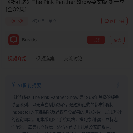
《粉红豹》The Pink Panther Show英文版 第一季
moustique
club de
patins
[全32集]
fitness
magiques
0
2岁-6岁
2月12日
前往下载
Bukids
关注
私信
视频介绍
视频选集
交流讨论
AI智能摘要
《粉红豹》The Pink Panther Show 是1969年首播的经典
动画系列，以无声喜剧为核心，通过粉红豹的都市闹剧、
Inspector的笨拙探案及蚂蚁与食蚁兽的追逐短片，展现巧妙
的视觉幽默。剧集采用2D手绘风格，搭配亨利·曼西尼标志
性配乐，每集独立轻松，适合4岁以上儿童及家庭观看，