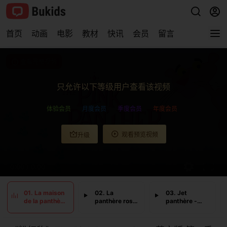
首页
动画
电影
教材
快讯
会员
留言
查看完整视频
只允许以下等级用户查看该视频
体验会员
月度会员
季度会员
年度会员
观看预览视频
升级
0:00
/
0:00
01. La maison
02. La
03. Jet
de la panthère
panthère rose
panthère -
rose - bomb
cavalière - le
pique
voyage. la
pig-al patrol -
poguette
panthère et le
la panthère au
paris - des