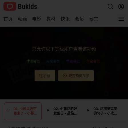
首页
动画
电影
教材
快讯
会员
留言
查看完整视频
只允许以下等级用户查看该视频
体验会员
月度会员
季度会员
年度会员
观看预览视频
升级
0:00
/
0:00
01. 小暴风天空
02. 小花花的好
03. 甜甜脆完美
要来了 - 小暴风
发型日 - 晶晶宝
的勺子 - 小玫瑰
搬进来
烤蛋糕
需要一个拥抱