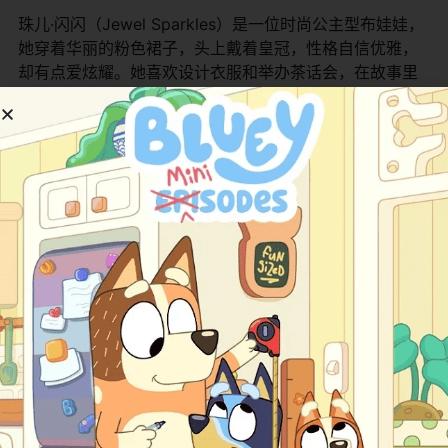
珠儿·闪闪（Jewel Sparkles）是一位时尚公主型布娃娃，
她穿着华丽的粉色裙子，头上戴着皇冠，性格自信优雅，
却有点爱炫耀。她喜欢设计衣服和举办茶话会，在故事里
经常是活动的组织者，但也会通过朋友帮助学会谦虚。她
是团队里的领导者和时尚达人。
暴风E·天空（Storm E. Sky）是新来的朋克摇滚女孩，头
发是彩虹色，穿着破洞牛仔和皮夹克，带着一辆破旧的露
营车。她性格自由奔放、爱音乐，喜欢弹吉他和唱歌。刚
到小镇时她有点格格不入，但慢慢和大家成为朋友，是故
事里的新鲜活力来源和音乐担当。
面包屑·糖饼（Crumbs Sugar Cookie）是一位甜点师布娃
娃，她穿着厨师围裙，头发像糖霜一样蓬松，性格温柔善
良，超级爱烘焙。她经常给大家做蛋糕和小点心，在冒险
中负责用食物解决小问题，是团队里的温暖后勤和爱心女
孩。
点点·星光（Dot Starlight）是一位科学小天才，穿着星空