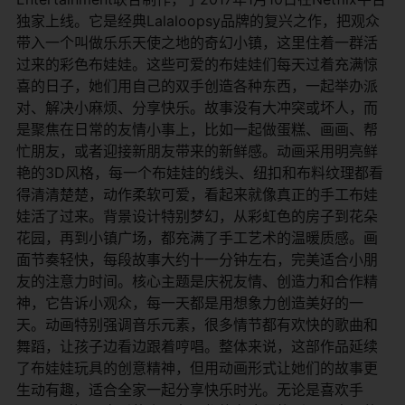
独家上线。它是经典Lalaloopsy品牌的复兴之作，把观众
带入一个叫做乐乐天使之地的奇幻小镇，这里住着一群活
过来的彩色布娃娃。这些可爱的布娃娃们每天过着充满惊
喜的日子，她们用自己的双手创造各种东西，一起举办派
对、解决小麻烦、分享快乐。故事没有大冲突或坏人，而
是聚焦在日常的友情小事上，比如一起做蛋糕、画画、帮
忙朋友，或者迎接新朋友带来的新鲜感。动画采用明亮鲜
艳的3D风格，每一个布娃娃的线头、纽扣和布料纹理都看
得清清楚楚，动作柔软可爱，看起来就像真正的手工布娃
娃活了过来。背景设计特别梦幻，从彩虹色的房子到花朵
花园，再到小镇广场，都充满了手工艺术的温暖质感。画
面节奏轻快，每段故事大约十一分钟左右，完美适合小朋
友的注意力时间。核心主题是庆祝友情、创造力和合作精
神，它告诉小观众，每一天都是用想象力创造美好的一
天。动画特别强调音乐元素，很多情节都有欢快的歌曲和
舞蹈，让孩子边看边跟着哼唱。整体来说，这部作品延续
了布娃娃玩具的创意精神，但用动画形式让她们的故事更
生动有趣，适合全家一起分享快乐时光。无论是喜欢手