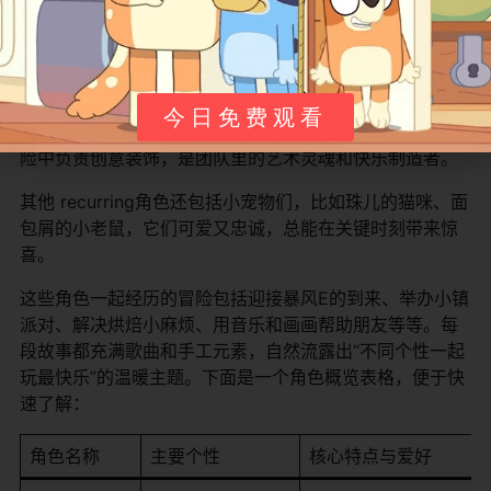
图案的衣服，戴着眼镜，性格聪明好奇。她喜欢发明小东
西和观察星星，在故事里经常用科学知识帮忙，是团队里
的智慧担当。
斑点·溅泼（Spot Splatter Splash）是一位小画家，头发
今日免费观看
上沾满颜料，性格活泼开朗。她最爱画画和做手工，在冒
险中负责创意装饰，是团队里的艺术灵魂和快乐制造者。
其他 recurring角色还包括小宠物们，比如珠儿的猫咪、面
包屑的小老鼠，它们可爱又忠诚，总能在关键时刻带来惊
喜。
这些角色一起经历的冒险包括迎接暴风E的到来、举办小镇
派对、解决烘焙小麻烦、用音乐和画画帮助朋友等等。每
段故事都充满歌曲和手工元素，自然流露出“不同个性一起
玩最快乐”的温暖主题。下面是一个角色概览表格，便于快
速了解：
角色名称
主要个性
核心特点与爱好