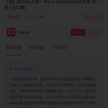
《我们是乐乐天使》We're Lalaloopsy英文版 第一
季 [全13集]
0
2岁-6岁
2月24日
前往下载
Bukids
关注
私信
视频介绍
视频选集
交流讨论
AI智能摘要
《我们是乐乐天使》通过3D动画让布娃娃在奇幻小镇复活，
以独立小故事聚焦友情、创造力与合作精神。作品凭借明亮
色彩、清晰布料纹理及丰富歌舞元素，为3岁以上儿童提供
温和无暴力的观看体验。IMDb评分6.9分印证其正面价值，
Netflix独家播出的中英双语版本能有效激发孩子手工兴趣与