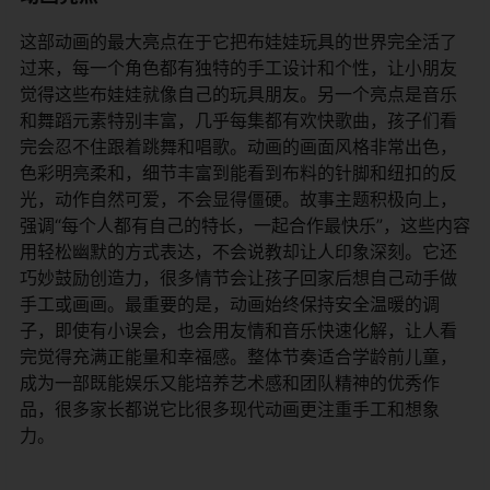
这部动画的最大亮点在于它把布娃娃玩具的世界完全活了
过来，每一个角色都有独特的手工设计和个性，让小朋友
觉得这些布娃娃就像自己的玩具朋友。另一个亮点是音乐
和舞蹈元素特别丰富，几乎每集都有欢快歌曲，孩子们看
完会忍不住跟着跳舞和唱歌。动画的画面风格非常出色，
色彩明亮柔和，细节丰富到能看到布料的针脚和纽扣的反
光，动作自然可爱，不会显得僵硬。故事主题积极向上，
强调“每个人都有自己的特长，一起合作最快乐”，这些内容
用轻松幽默的方式表达，不会说教却让人印象深刻。它还
巧妙鼓励创造力，很多情节会让孩子回家后想自己动手做
手工或画画。最重要的是，动画始终保持安全温暖的调
子，即使有小误会，也会用友情和音乐快速化解，让人看
完觉得充满正能量和幸福感。整体节奏适合学龄前儿童，
成为一部既能娱乐又能培养艺术感和团队精神的优秀作
品，很多家长都说它比很多现代动画更注重手工和想象
力。