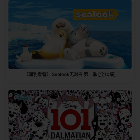
《海豹看看》 Sealook无对白 第一季 [全10集]