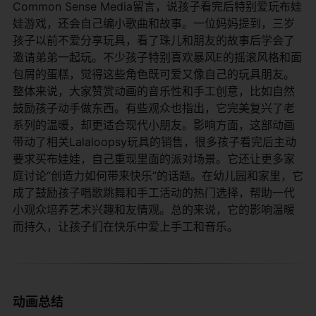
Common Sense Media留言，说孩子看完后特别爱玩布娃
娃游戏，还会自己编小歌曲和故事。一位妈妈提到，三岁
孩子以前不爱分享玩具，看了珠儿和朋友的故事后学会了
邀请弟弟一起玩。不少孩子特别喜欢暴风E的摇滚风格和面
包屑的蛋糕，觉得这些角色既可爱又像自己的玩具朋友。
整体来说，大家赞赏动画的音乐性和手工创意，比如自然
鼓励孩子动手做东西。有些观众也指出，它完美复兴了老
系列的温暖，却更适合现代小朋友。影响方面，这部动画
带动了相关Lalaloopsy玩具的销售，很多孩子看完后主动
要求买布娃娃，自己重现里面的派对场景。它还让更多家
庭讨论“创造力如何带来快乐”的话题。在幼儿园和家里，它
成了鼓励孩子唱歌跳舞和手工活动的热门选择，帮助一代
小观众培养艺术兴趣和友情观。总的来说，它的影响温暖
而持久，让孩子们在快乐中爱上手工和音乐。
动画总结