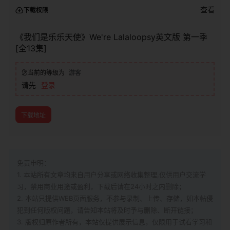
查看
下载权限
《我们是乐乐天使》We're Lalaloopsy英文版 第一季
[全13集]
您当前的等级为
游客
请先
登录
下载地址
免责申明：
1. 本站所有文章均来自用户分享或网络收集整理,仅供用户交流学
习，禁用商业用途或盈利，下载后请在24小时之内删除；
2. 本站只提供WEB页面服务，不参与录制、上传、存储，如本帖侵
犯到
任何版权问题，请告知本站将及时予与删除、断开链接；
3. 版权归原作者所有，本站仅提供展示信息，仅限用于试看学习和