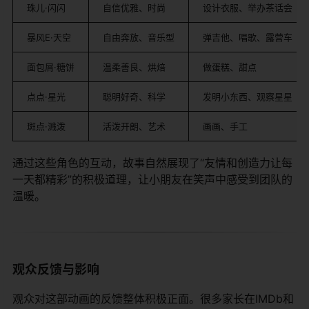
珠儿·闪闪
自信优雅、时尚
设计衣服、举办茶话会
暴风E·天空
自由奔放、音乐型
弹吉他、唱歌、露营车
面包屑·糖饼
温柔善良、烘焙
做蛋糕、甜点
点点·星光
聪明好奇、科学
发明小东西、观察星星
斑点·溅泼
活泼开朗、艺术
画画、手工
通过这些角色的互动，故事自然展现了“友情和创造力让每
一天都精彩”的积极道理，让小朋友在笑声中感受到团队的
温暖。
观众反馈与影响
观众对这部动画的反馈整体积极正面。很多家长在IMDb和