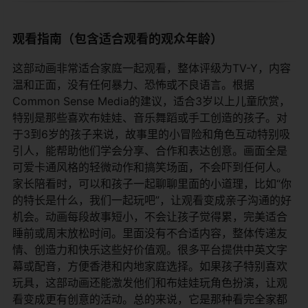
观看指南（包含适合观看的观众年龄）
这部动画非常适合家庭一起观看，整体评级为TV-Y，内容
温和正面，没有任何暴力、恐怖或不良语言。根据
Common Sense Media的建议，适合3岁以上儿童欣赏，
特别是那些喜欢布娃娃、音乐舞蹈或手工创造的孩子。对
于3到6岁的孩子来说，故事里的小冒险和角色互动特别吸
引人，能帮助他们学会分享、合作和表达创意。画面全是
可爱卡通风格的轻微动作和搞笑场面，不会吓到任何人。
家长陪看时，可以和孩子一起聊聊里面的小道理，比如“你
的特长是什么，我们一起玩吧”，让观看变成亲子沟通的好
机会。动画每段故事短小，不会让孩子觉得累，完美适合
睡前或周末放松时间。里面没有不合适内容，整体传递友
情、创造力和快乐这些好价值观。很多平台提供中英文字
幕或配音，方便香港和内地家庭选择。如果孩子特别喜欢
玩具，这部动画还能激发他们和布娃娃玩角色扮演，让观
看变成更有创意的活动。总的来说，它是那种看完全家都