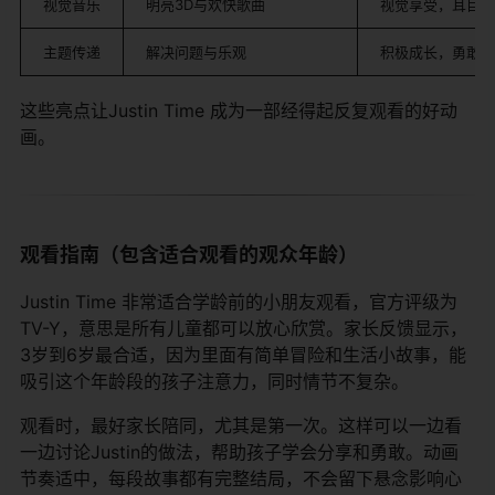
视觉音乐
明亮3D与欢快歌曲
视觉享受，耳目一
主题传递
解决问题与乐观
积极成长，勇敢面
这些亮点让Justin Time 成为一部经得起反复观看的好动
画。
观看指南（包含适合观看的观众年龄）
Justin Time 非常适合学龄前的小朋友观看，官方评级为
TV-Y，意思是所有儿童都可以放心欣赏。家长反馈显示，
3岁到6岁最合适，因为里面有简单冒险和生活小故事，能
吸引这个年龄段的孩子注意力，同时情节不复杂。
观看时，最好家长陪同，尤其是第一次。这样可以一边看
一边讨论Justin的做法，帮助孩子学会分享和勇敢。动画
节奏适中，每段故事都有完整结局，不会留下悬念影响心