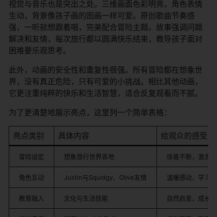
视觉与音乐也是突出之处。三维画面色彩明亮，角色表情
生动，背景像孩子画的图画一样可爱。原创歌曲节奏感
强，一听就想跟着唱，完美配合冒险主题。故事强调问题
解决和友情，每次旅行都以圆满快乐结束，教导孩子面对
困难要乐观思考。
此外，动画的安全性和重复性很强。所有冒险都在想象世
界，没有真正危险，只有可爱的小挑战。相比其他动画，
它更注重纯粹的快乐和生活智慧，适合反复观看而不腻。
为了更清楚地展示亮点，这里列一个简单表格：
亮点类别
具体内容
给观众的感受
冒险设定
想象旅行世界各地
惊喜不断，激发想
角色互动
Justin与Squidgy、Olive友情
温暖感动，学习合
教育融入
文化与生活技能
自然启发，成长助