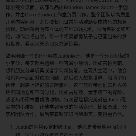
球小观众见面。这部作品由Brandon James Scott一手创
作，并由Guru Studio工作室负责制作，整个团队以高质量
儿童内容闻名，尤其擅长把日常生活难题变成快乐的想象
旅程。动画采用明亮立体的三维CGI技术，画面色彩柔和鲜
艳，动作流畅自然，每一个场景都像孩子自己画出来的梦
幻世界，看起来既亲切又充满惊喜。
故事围绕一个8岁小男孩Justin展开。他是一个乐观积极的
小家伙，每天都会遇到一些普通小烦恼，比如害怕黑暗、
想和朋友分享玩具或者学习新技能。在现实生活中，他会
和妈妈一起面对这些问题，然后进入想象世界，和两个好
伙伴一起踏上神奇的冒险旅程。这些旅程带他们去世界各
地不同地方和不同时代，比如古埃及、金字塔下的探险，
或者热带雨林里帮助动物。每次冒险都完美对应Justin现
实中的小难题，让他学到宝贵的生活道理，比如勇敢、分
享和团队合作，最后带着新知识回到现实，变得更自信。
Justin的性格设定超级正面，他总是带着笑容面对问
题，这让小观众很容易产生共鸣。