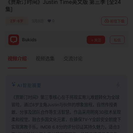
《贾斯汀时间》Justin Time英文版 第三季 [全24
集]
0
2岁-6岁
3月3日
前往下载
Bukids
关注
私信
视频介绍
视频选集
交流讨论
AI智能摘要
《贾斯汀时间》第三季核心在于将现实育儿难题转化为全球
冒险，通过8岁主角Justin与伙伴的想象旅程，自然传授勇
敢、分享及团队合作等生活智慧。作品采用明亮3D技术呈现
柔和视觉，融合多国文化元素，在确保TV-Y全龄安全前提下
实现寓教于乐。IMDB 6.8分的评分印证其持久魅力，适合3