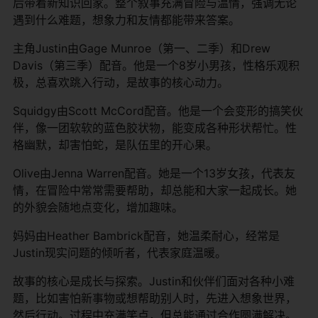
后带着新知识回家。整个叙事充满冒险与温情，强调无论
遇到什么难题，想象力和友情都能带来答案。
主角Justin由Gage Munroe（第一、二季）和Drew
Davis（第三季）配音。他是一个8岁小男孩，性格乐观积
极，总喜欢跳入行动，是故事的核心动力。
Squidgy由Scott McCord配音。他是一个会变形的搞笑伙
伴，像一团软软的蓝色胶状物，能变成各种形状帮忙。性
格幽默，却害怕蛇，是队伍里的开心果。
Olive由Jenna Warren配音。她是一个13岁女孩，代表友
情，在冒险中常常需要帮助，却总能和大家一起成长。她
的外貌会随地点变化，增加趣味。
妈妈由Heather Bambrick配音，她温柔耐心，经常是
Justin现实问题的倾听者，代表家庭温暖。
故事的核心是成长与探索。Justin和伙伴们面对各种小难
题，比如害怕新事物或想帮助别人时，先进入想象世界，
然后行动。过程中充满笑点，但总能通过合作圆满解决。