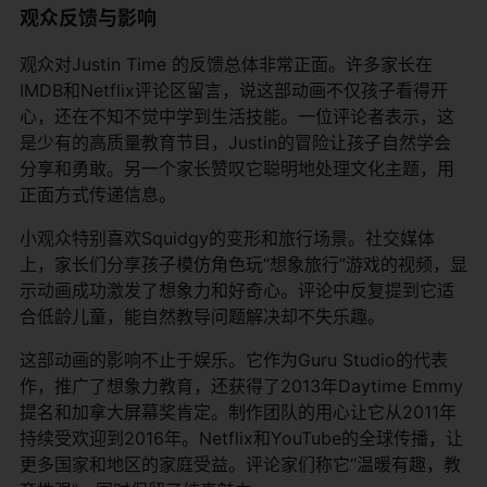
观众反馈与影响
观众对Justin Time 的反馈总体非常正面。许多家长在
IMDB和Netflix评论区留言，说这部动画不仅孩子看得开
心，还在不知不觉中学到生活技能。一位评论者表示，这
是少有的高质量教育节目，Justin的冒险让孩子自然学会
分享和勇敢。另一个家长赞叹它聪明地处理文化主题，用
正面方式传递信息。
小观众特别喜欢Squidgy的变形和旅行场景。社交媒体
上，家长们分享孩子模仿角色玩“想象旅行”游戏的视频，显
示动画成功激发了想象力和好奇心。评论中反复提到它适
合低龄儿童，能自然教导问题解决却不失乐趣。
这部动画的影响不止于娱乐。它作为Guru Studio的代表
作，推广了想象力教育，还获得了2013年Daytime Emmy
提名和加拿大屏幕奖肯定。制作团队的用心让它从2011年
持续受欢迎到2016年。Netflix和YouTube的全球传播，让
更多国家和地区的家庭受益。评论家们称它“温暖有趣，教