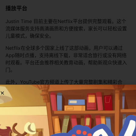
播放平台
Justin Time 目前主要在Netflix平台提供完整观看。这个
流媒体服务支持高清画质和方便搜索，家长可以轻松设置
儿童模式，确保安全。
Netflix在全球多个国家上线了这部动画，用户可以通过
App随时点播，支持离线下载，非常适合旅行或没有网络
时观看。平台还会推荐相关教育动画，帮助新观众快速入
门。
此外，YouTube官方频道上传了大量完整剧集和精彩合
集，全球观众都能免费观看。搜索“Justin Time Official”
就能进入，那里有定期更新和主题视频。早期在Disney
Junior Canada、Sprout、NBC Kids和Tiny Pop UK等平
台播出，现在数字平台是主要观看方式。
为了方便大家了解，这里做一个播放平台表格：