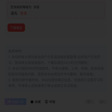
您当前的等级为
游客
请先
登录
下载地址
免责申明：
1. 本站所有文章均来自用户分享或网络收集整理,仅供用户交流学
习，禁用商业用途或盈利，下载后请在24小时之内删除；
2. 本站只提供WEB页面服务，不参与录制、上传、存储，如本帖侵
犯到
任何版权问题，请告知本站将及时予与删除、断开链接；
3. 版权归原作者所有，本站仅提供展示信息，仅限用于试看学习和
参考，不得将上述资源用于商业或其它非法用途。
0
0
海报分享
收藏
举报