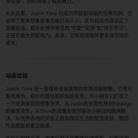
育性强”，同时保留了纯真魅力。
从长远看，Justin Time 已成为学龄前动画的优秀范例。它
证明了简单想象故事也能打动人心，还为后续内容设定了
温暖标准。观众反馈中常见的“可爱”“实用”和“快乐学习”，
正是它最大的影响力。未来，它将继续陪伴更多孩子快乐
成长。
动画总结
Justin Time 是一部值得全家推荐的优秀动画剧集。它用可
爱的角色、奇妙的冒险和积极的信息，为小朋友们打造了
一个充满发现的想象世界。从Justin的乐观性格到Squidgy
的搞笑变形，从Olive的温暖友情到每次小挑战的圆满解
决，从世界各地的文化之旅到现实生活的智慧收获，整部
作品都散发着正能量。
无论从制作水平、故事深度还是教育价值来看，它都达到