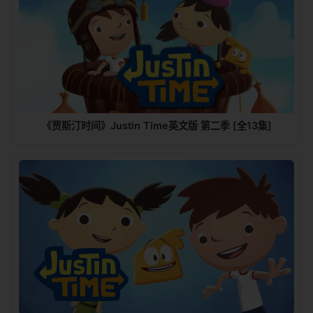
《贾斯汀时间》Justin Time英文版 第二季 [全13集]