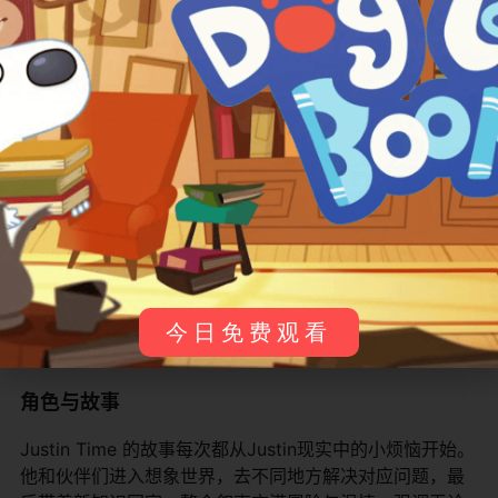
平台名称
主要地区
观看方式
特点
Netflix
全球多国
订阅点播
高清
YouTube官方频道
全球
免费视频
合集
Disney Junior历史
加拿大
电视和App
原创
Sprout / Universal Kids
美国
历史播出
儿童
这些平台操作简单，即使是小朋友也能在家长指导下找到
喜欢的段落。建议开启儿童模式，确保浏览安全。
今日免费观看
角色与故事
Justin Time 的故事每次都从Justin现实中的小烦恼开始。
他和伙伴们进入想象世界，去不同地方解决对应问题，最