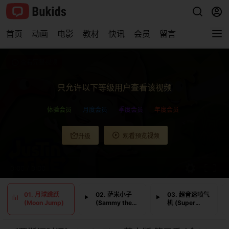
首页
动画
电影
教材
快讯
会员
留言
查看完整视频
只允许以下等级用户查看该视频
体验会员
月度会员
季度会员
年度会员
观看预览视频
升级
0:00
/
0:00
01. 月球跳跃
02. 萨米小子
03. 超音速喷气
(Moon Jump)
(Sammy the
机 (Super
Kid)
Speed Jet)