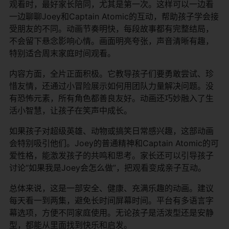
观看时，最好家长陪同，尤其是第一次。这样可以一边看
一边聊聊Joey和Captain Atomic的互动，帮助孩子学会接
受朋友的不同。动画节奏明快，每段故事都有完整结局，
不会留下悬念影响心情。画面明亮夸张，声音清晰有趣，
特别适合周末家庭时间观看。
内容方面，全片正面积极。它教导孩子们要勇敢尝试、珍
惜友情，还通过小冒险展示如何用团队力量解决问题。没
有恐怖元素，所有角色都善良友好。动画还巧妙融入了生
活小智慧，让孩子在笑声中成长。
如果孩子对超级英雄、动物或搞笑日常感兴趣，这部动画
会特别吸引他们。Joey的普通精神和Captain Atomic的可
爱性格，能激发孩子的共鸣和思考。家长还可以引导孩子
讨论“如果我是Joey会怎么做”，把观看变成亲子互动。
总体来说，这是一部安全、健康、充满乐趣的动画。建议
每天看一到两集，避免长时间屏幕时间。平台有多语言字
幕选项，方便不同家庭使用。无论孩子是活泼型还是安静
型，都能从里面找到快乐和启发。