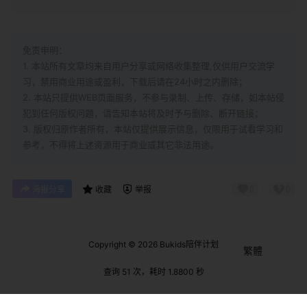
免责申明：
1. 本站所有文章均来自用户分享或网络收集整理,仅供用户交流学
习，禁用商业用途或盈利，下载后请在24小时之内删除；
2. 本站只提供WEB页面服务，不参与录制、上传、存储，如本帖侵
犯到
任何版权问题，请告知本站将及时予与删除、断开链接；
3. 版权归原作者所有，本站仅提供展示信息，仅限用于试看学习和
参考，不得将上述资源用于商业或其它非法用途。
0
0
海报分享
收藏
举报
Copyright © 2026
Bukids陪伴计划
繁體
查询 51 次，耗时 1.8800 秒