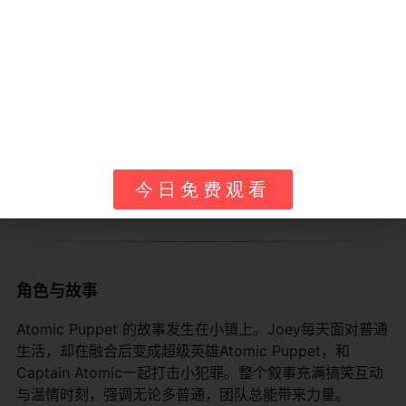
Disney+
全球多国
订阅点播
高清完整
YouTube官方频道
全球
免费视频
合集和片
Prime Video
多地区
订阅点播
完整内容
Disney XD历史
美国加拿大
电视重播
原创播出
这些平台操作简单，即使是小朋友也能在家长指导下找到
今日免费观看
喜欢的内容。建议开启儿童模式，确保浏览安全。
角色与故事
Atomic Puppet 的故事发生在小镇上。Joey每天面对普通
生活，却在融合后变成超级英雄Atomic Puppet，和
Captain Atomic一起打击小犯罪。整个叙事充满搞笑互动
与温情时刻，强调无论多普通，团队总能带来力量。