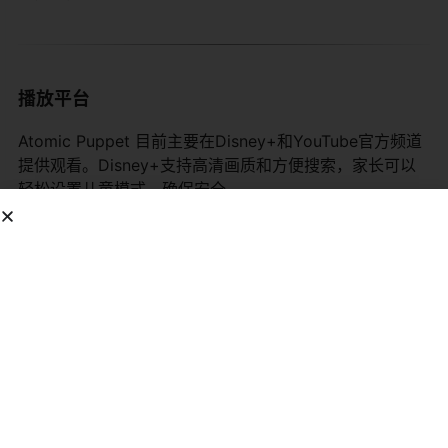
播放平台
Atomic Puppet 目前主要在Disney+和YouTube官方频道
提供观看。Disney+支持高清画质和方便搜索，家长可以
轻松设置儿童模式，确保安全。
YouTube官方频道上传了大量完整剧集和精彩合集，全球
观众都能免费观看部分内容。搜索“Atomic Puppet
Official”就能进入，那里有主题视频。早期在Disney XD和
Teletoon首播，现在数字平台是主要观看方式。Prime
Video在部分地区也有上线。
为了方便大家了解，这里做一个播放平台表格：
平台名称
主要地区
观看方式
特点