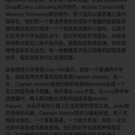
Drop和Jerry Leibowitz共同创作，Atomic Cartoons和
Mercury Filmworks联合制作，整个团队以高质量儿童内
容闻名，他们把一个普通男孩和变成袜子傀儡的前超级英
雄的奇妙组合打造成一个个搞笑却温暖的小冒险，让孩子
们在笑声中学会团队合作、面对失败和珍惜朋友。动画采
用明亮可爱的二维手绘风格，画面色彩鲜艳饱满，动作流
畅夸张却安全自然，每一帧都像孩子自己想象的超级英雄
世界，看起来既亲切又充满惊喜。
故事围绕12岁男孩Joey Felt展开。他是一个普通的中学
生，超级崇拜世界著名超级英雄Captain Atomic。有一
天，Captain Atomic被他的嫉妒前搭档Mookie变成一个
无力的蓝色袜子傀儡，意外落在Joey手里。当Joey把手伸
进傀儡时，两人瞬间融合成新的超级英雄Atomic
Puppet，从此开始在小镇上打击犯罪的冒险之旅。Joey提
供身体和头脑，Captain Atomic提供力量和经验，两人性
格完全相反，一个害羞普通，一个自大夸张，却在一次次
任务中渐渐成为最佳搭档。他们的对手包括各种搞笑反
派，比如想抢夺超级力量的坏蛋或制造混乱的机器人。