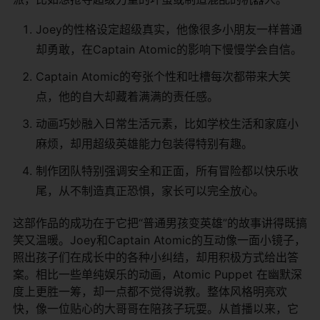
Joey的性格设定超级真实，他像很多小朋友一样普通
却勇敢，在Captain Atomic的影响下慢慢学会自信。
Captain Atomic的夸张个性和吐槽每次都带来大笑
点，他的自大却藏着满满的责任感。
动画巧妙融入日常生活元素，比如学校生活和家庭小
麻烦，却用超级英雄能力包装得特别有趣。
制作团队特别强调安全和正面，所有冒险都以快乐收
尾，从不制造真正恐惧，家长可以完全放心。
这部作品的成功在于它把“普通男孩变英雄”的故事讲得既搞
笑又温暖。Joey和Captain Atomic的互动像一面小镜子，
照出孩子们在成长中的各种小纠结，却用积极方式给出答
案。相比一些单纯娱乐的动画，Atomic Puppet 在幽默深
度上更胜一筹，却一点都不觉得说教。整体风格明亮欢
快，像一位贴心的大哥哥在陪孩子玩耍。从首播以来，它