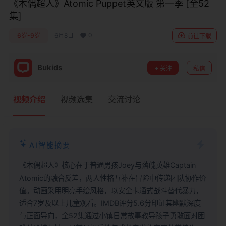
《木偶超人》Atomic Puppet英文版 第一季 [全52
集]
0
6岁-9岁
6月8日
前往下载
Bukids
关注
私信
视频介绍
视频选集
交流讨论
AI智能摘要
《木偶超人》核心在于普通男孩Joey与落魄英雄Captain
Atomic的融合反差，两人性格互补在冒险中传递团队协作价
值。动画采用明亮手绘风格，以安全卡通式战斗替代暴力，
适合7岁及以上儿童观看。IMDB评分5.6分印证其幽默深度
与正面导向，全52集通过小镇日常故事教导孩子勇敢面对困