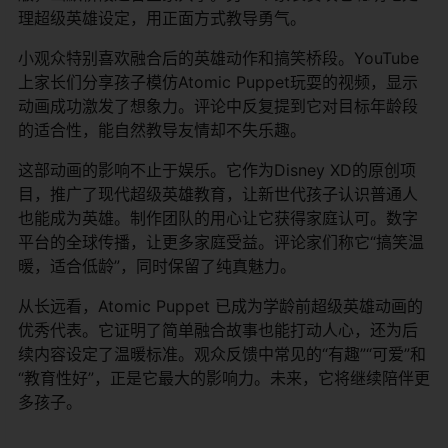
理超级英雄设定，用正面方式教导勇气。
小观众特别喜欢融合后的英雄动作和搞笑桥段。YouTube
上家长们分享孩子模仿Atomic Puppet玩耍的视频，显示
动画成功激发了想象力。评论中反复提到它对目标年龄段
的适合性，能自然教导友情却不失乐趣。
这部动画的影响不止于娱乐。它作为Disney XD的原创项
目，推广了现代超级英雄教育，让新世代孩子认识普通人
也能成为英雄。制作团队的用心让它获得家庭认可。数字
平台的全球传播，让更多家庭受益。评论家们称它“搞笑温
暖，适合低龄”，同时保留了纯真魅力。
从长远看，Atomic Puppet 已成为学龄前超级英雄动画的
优秀代表。它证明了简单融合故事也能打动人心，还为后
续内容设定了温暖标准。观众反馈中常见的“有趣”“可爱”和
“教育性好”，正是它最大的影响力。未来，它将继续陪伴更
多孩子。