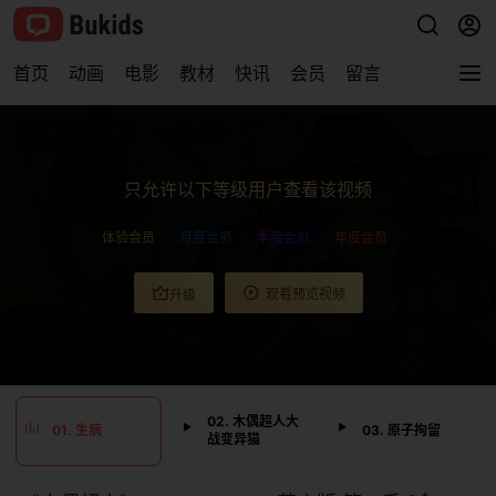
首页
动画
电影
教材
快讯
会员
留言
查看完整视频
只允许以下等级用户查看该视频
体验会员
月度会员
季度会员
年度会员
观看预览视频
升级
0:00
/
0:00
02. 木偶超人大
01. 生病
03. 原子拘留
战变异猫