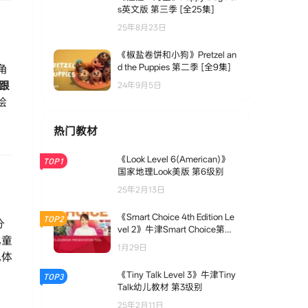
s英文版 第三季 [全25集]
25年8月23日
《椒盐卷饼和小狗》Pretzel an
d the Puppies 第二季 [全9集]
角
跟
24年9月5日
绘
热门教材
《Look Level 6(American)》
TOP1
国家地理Look美版 第6级别
25年2月13日
《Smart Choice 4th Edition Le
TOP2
分
vel 2》牛津Smart Choice第四
儿童
版 第2级别
1月29日
地体
《Tiny Talk Level 3》牛津Tiny
TOP3
Talk幼儿教材 第3级别
25年2月11日