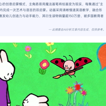
心的创意启蒙模式，主角路易用魔法画笔将绘画变为现实，每集通过“主
钟内完成一次艺术与语言的双启蒙。动画采用清晰慢速英语教学，融合形
激发幼儿创造力与动手能力，其衍生读物销量超150万册，被多国教育者
— 此摘要由AI分析文章内容生成，仅供参考。