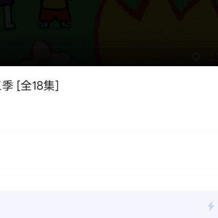
 [全18集]