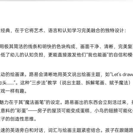
蒙经典，在于它将艺术、语言和认知学习完美融合的独特设计：
用极其简洁的线条和明快的色块构成，画面干净、清晰，完美复
低了幼儿的认知负担，更能直接激发他们“我也能画”的自信和模
的绘画课。路易会清晰地用英文说出绘画主题，如“Let’s draw 
作为头……”。这种“三步法”教学（说出主题、拆解笔画、赋予魔法
游戏一样有趣。
魅力在于其“魔法画笔”的设定。路易画出的东西会立刻活过来，
意料的“彩蛋”——房子的屋顶可能变成蛋糕，小鸟的翅膀可能化
孩子的创造性思维。
慢速的英语旁白和对话，词汇与绘画主题紧密结合。孩子在跟随