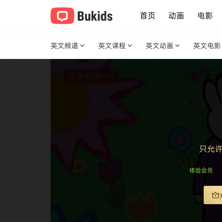
首页
动画
电影
英文频道
英文课程
英文动画
英文电影
查看完整视频
只允
体验会员