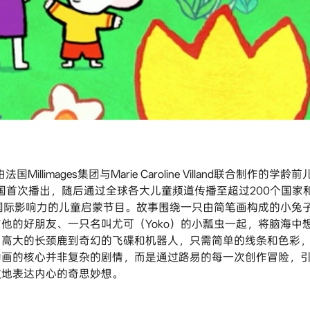
limages集团与Marie Caroline Villand联合制作的学龄前
国首次播出，随后通过全球各大儿童频道传播至超过200个国家
国际影响力的儿童启蒙节目。故事围绕一只由简笔画构成的小兔
他的好朋友、一只名叫尤可（Yoko）的小瓢虫一起，将脑海中
、高大的长颈鹿到奇幻的飞碟和机器人，只需简单的线条和色彩
动画的核心并非复杂的剧情，而是通过路易的每一次创作冒险，
敢地表达内心的奇思妙想。