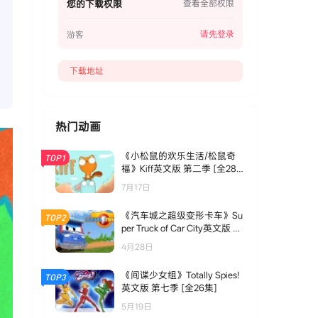
您的下载权限
查看全部权限
请先登录
游客
下载地址
热门动画
《小松鼠的欢乐生活/松鼠奇
TOP1
福》Kiff英文版 第二季 [全28
集]
7月17日
《汽车城之超级变形卡车》Su
TOP2
per Truck of Car City英文版 第
一季 [全26集]
4月28日
《间谍少女组》Totally Spies!
TOP3
英文版 第七季 [全26集]
5月19日