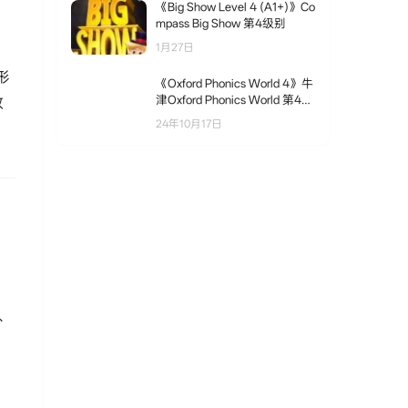
《Big Show Level 4 (A1+)》Co
mpass Big Show 第4级别
1月27日
形
《Oxford Phonics World 4》牛
津Oxford Phonics World 第4级
教
别
24年10月17日
、