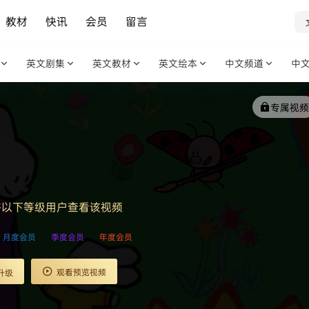
教材
快讯
会员
留言
英文剧集
英文教材
英文绘本
中文频道
中
专属视频
许以下等级用户查看该视频
月度会员
季度会员
年度会员
观看预览视频
升级