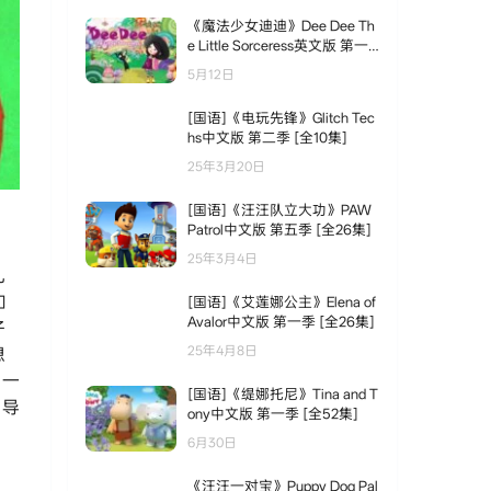
《魔法少女迪迪》Dee Dee Th
e Little Sorceress英文版 第一
季 [全26集]
5月12日
[国语]《电玩先锋》Glitch Tec
hs中文版 第二季 [全10集]
25年3月20日
[国语]《汪汪队立大功》PAW
Patrol中文版 第五季 [全26集]
25年3月4日
儿
和
[国语]《艾莲娜公主》Elena of
Avalor中文版 第一季 [全26集]
子
25年4月8日
想
，一
[国语]《缇娜托尼》Tina and T
引导
ony中文版 第一季 [全52集]
6月30日
《汪汪一对宝》Puppy Dog Pal