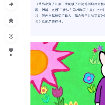
《路易小兔子》第三季延续了以简笔画风格为核
题—拆解—激活”三步法引导2至6岁儿童在7分
状、颜色与基础词汇输入，配合亲子共绘可有效
视为绘画启蒙标杆。
0