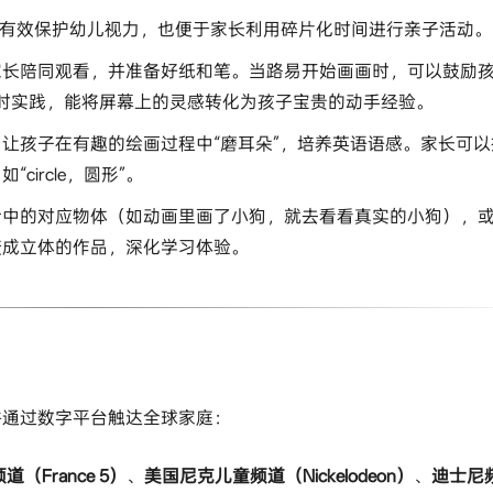
有效保护幼儿视力，也便于家长利用碎片化时间进行亲子活动。
家长陪同观看，并准备好纸和笔。当路易开始画画时，可以鼓励
的即时实践，能将屏幕上的灵感转化为孩子宝贵的动手经验。
让孩子在有趣的绘画过程中“磨耳朵”，培养英语语感。家长可以
ircle，圆形”。
活中的对应物体（如动画里画了小狗，就去看看真实的小狗），
变成立体的作品，深化学习体验。
并通过数字平台触达全球家庭：
（France 5）
、
美国尼克儿童频道（Nickelodeon）
、
迪士尼