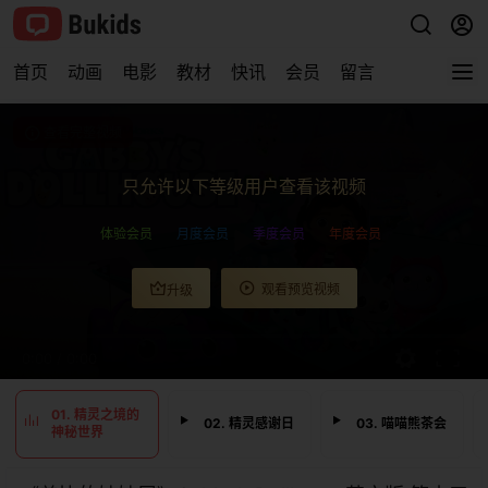
首页
动画
电影
教材
快讯
会员
留言
查看完整视频
只允许以下等级用户查看该视频
体验会员
月度会员
季度会员
年度会员
观看预览视频
升级
0:00
/
0:00
01. 精灵之境的
02. 精灵感谢日
03. 喵喵熊茶会
神秘世界