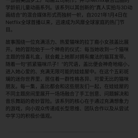
学龄前儿童动画系列。该系列以其创新的“真人实拍与3D动
画结合”的混合媒体形式而独树一帜，自2021年1月4日在
Netflix全球首播以来，迅速成为风靡全球家庭的热门节
目。
故事围绕一位充满活力、热爱猫咪的拉丁裔小女孩盖比展
开。她的冒险始于一个神奇的仪式：每当她收到一个猫咪
主题的惊喜礼盒，就会戴上她那对拥有魔法的猫耳发带。
随着一句“抓紧猫咪爪子！”的咒语，盖比便会神奇地缩小，
进入她心爱的、充满无限可能的娃娃屋中。在这个五彩斑
斓的迷你世界里，居住着一群性格各异、可爱无比的猫咪
朋友。每一集，盖比都会和这些朋友们一起，在娃娃屋的
不同主题房间里展开一场场融合了手工创意、问题解决和
音乐舞蹈的奇妙冒险。该系列的核心在于通过充满想象力
的游戏，向小观众传递成长型思维、团队合作以及从尝试
中学习的积极价值观。