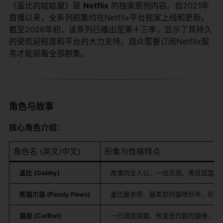
《盖比的娃娃屋》是
Netflix
​ 的独家原创内容。自2021年
首播以来，全系列剧集均在Netflix平台独家上线和更新。
截至2026年初，该系列已播出至第十三季，显示了其持久
的受欢迎程度和平台的大力支持。观众需要订阅Netflix服
务才能观看全部剧集。
角色与故事
核心角色介绍：
角色名 (英文/中文)
形象与性格特点
盖比 (Gabby)
故事的主人公，一位乐观、善良且富有
熊猫爪猫 (Pandy Paws)
盖比最亲密、最柔软的猫咪伙伴，形似
猫鼠 (CatRat)
一只调皮捣蛋、热爱恶作剧的猫咪，外