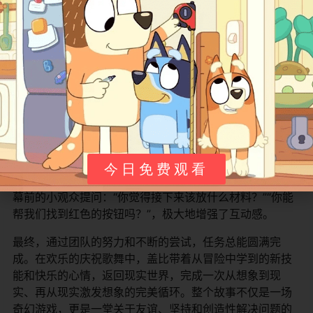
的厨房，有摆满工具和零件的工坊，有色彩斑斓的艺术
室，还有星光点点的太空舱。
在这里，她的猫咪朋友们早已等候多时。今天的任务可能
是用礼盒里的材料，在工坊里为怕黑的猫鼠建造一盏星空
灯；可能是跟随蛋糕猫的食谱，在厨房里烘焙一个彩虹色
的超级蛋糕；也可能是帮助美人鱼猫清理被海草缠住的花
园水池。
在整个过程中，盖比和猫咪们需要通力合作、发挥创意。
他们会唱歌鼓舞士气，会遇到一些小挫折（比如蛋糕烤糊
今日免费观看
了），但总会互相鼓励“再试一次”。节目会适时暂停，向屏
幕前的小观众提问：“你觉得接下来该放什么材料？”“你能
帮我们找到红色的按钮吗？”，极大地增强了互动感。
最终，通过团队的努力和不断的尝试，任务总能圆满完
成。在欢乐的庆祝歌舞中，盖比带着从冒险中学到的新技
能和快乐的心情，返回现实世界，完成一次从想象到现
实、再从现实激发想象的完美循环。整个故事不仅是一场
奇幻游戏，更是一堂关于友谊、坚持和创造性解决问题的