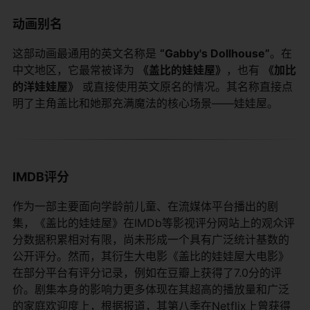
动画别名
这部动画最通用的英文名称是
“Gabby's Dollhouse”
。在
中文地区，它最常被译为
《盖比的娃娃屋》
，也有
《加比
的洋娃娃屋》
​ 或直接使用英文原名的情况。其名称直接点
明了主角盖比和她那充满魔法的核心场景——娃娃屋。
IMDB评分
作为一部主要面向学龄前儿童、在流媒体平台播出的剧
集，《盖比的娃娃屋》在IMDb等影视评分网站上的观众评
分数据积累相对有限，尚未形成一个具有广泛统计基数的
公开评分。然而，其衍生大电影《盖比的娃娃屋大电影》
在部分平台有评分记录，例如在豆瓣上获得了7.0分的评
价。剧集本身的影响力更多体现在其超高的播放量和广泛
的家庭欢迎度上，根据报道，其第八季在Netflix上曾获得