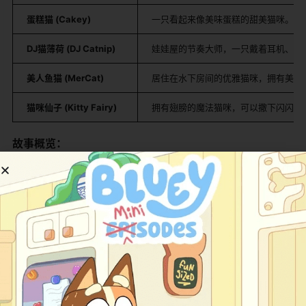
蛋糕猫 (Cakey)
一只看起来像美味蛋糕的甜美猫咪。她
DJ猫薄荷 (DJ Catnip)
娃娃屋的节奏大师，一只戴着耳机、热
美人鱼猫 (MerCat)
居住在水下房间的优雅猫咪，拥有美人
猫咪仙子 (Kitty Fairy)
拥有翅膀的魔法猫咪，可以撒下闪闪发
故事概览：
每一集《盖比的娃娃屋》都遵循一个令人安心又充满惊喜
的叙事节奏。故事始于现实世界，盖比会收到一个神秘
的、装饰着猫咪图案的礼盒。带着兴奋的心情打开礼盒，
里面装着的物品——可能是一包彩色的绒球、几块积木，
或是一把小铲子——立刻揭示了今天冒险的主题。
接着，盖比戴上她神奇的猫耳发带，念出咒语，瞬间缩
小，穿过一扇小门，进入了她的娃娃屋。这是一个多层楼
的奇幻城堡，每个房间都有独特的主题：有飘着香甜气味