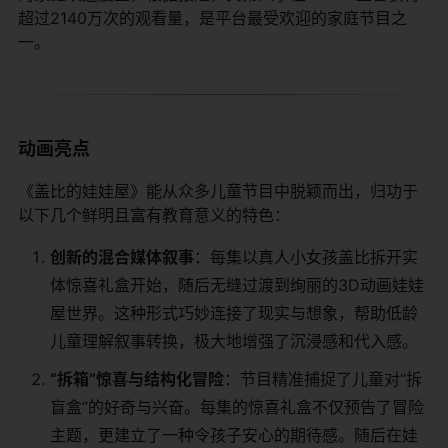
超过2140万次的观看量，是平台最受欢迎的家庭节目之
一。
动画亮点
《盖比的娃娃屋》能从众多儿童节目中脱颖而出，归功于
以下几个鲜明且富有教育意义的特色：
创新的混合媒体叙事
：每集以真人小女孩盖比拆开实
体惊喜礼盒开始，随后无缝过渡到绚丽的3D动画娃娃
屋世界。这种形式巧妙连接了现实与想象，帮助低龄
儿童理解叙事转换，极大地增强了沉浸感和代入感。
“拆箱”惊喜与结构化冒险
：节目精准捕捉了儿童对“拆
盲盒”的好奇与兴奋。每集的惊喜礼盒不仅预告了冒险
主题，更建立了一种令孩子安心的期待感。随后在娃