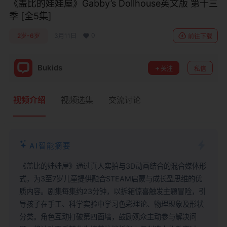
《盖比的娃娃屋》Gabby’s Dollhouse英文版 第十三
季 [全5集]
0
2岁-6岁
3月11日
前往下载
Bukids
关注
私信
视频介绍
视频选集
交流讨论
AI智能摘要
《盖比的娃娃屋》通过真人实拍与3D动画结合的混合媒体形
式，为3至7岁儿童提供融合STEAM启蒙与成长型思维的优
质内容。剧集每集约23分钟，以拆箱惊喜触发主题冒险，引
导孩子在手工、科学实验中学习色彩理论、物理现象及形状
分类。角色互动打破第四面墙，鼓励观众主动参与解决问