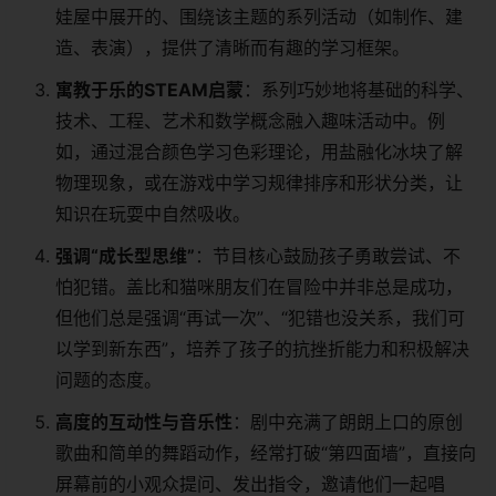
娃屋中展开的、围绕该主题的系列活动（如制作、建
造、表演），提供了清晰而有趣的学习框架。
寓教于乐的STEAM启蒙
：系列巧妙地将基础的科学、
技术、工程、艺术和数学概念融入趣味活动中。例
如，通过混合颜色学习色彩理论，用盐融化冰块了解
物理现象，或在游戏中学习规律排序和形状分类，让
知识在玩耍中自然吸收。
强调“成长型思维”
：节目核心鼓励孩子勇敢尝试、不
怕犯错。盖比和猫咪朋友们在冒险中并非总是成功，
但他们总是强调“再试一次”、“犯错也没关系，我们可
以学到新东西”，培养了孩子的抗挫折能力和积极解决
问题的态度。
高度的互动性与音乐性
：剧中充满了朗朗上口的原创
歌曲和简单的舞蹈动作，经常打破“第四面墙”，直接向
屏幕前的小观众提问、发出指令，邀请他们一起唱