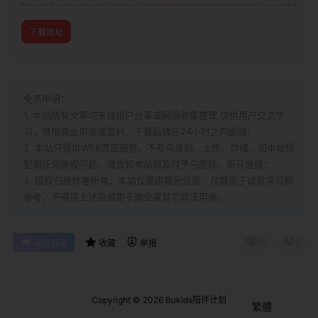
下载地址
免责申明：
1. 本站所有文章均来自用户分享或网络收集整理,仅供用户交流学
习，禁用商业用途或盈利，下载后请在24小时之内删除；
2. 本站只提供WEB页面服务，不参与录制、上传、存储，如本帖侵
犯到
任何版权问题，请告知本站将及时予与删除、断开链接；
3. 版权归原作者所有，本站仅提供展示信息，仅限用于试看学习和
参考，不得将上述资源用于商业或其它非法用途。
0
0
海报分享
收藏
举报
Copyright © 2026
Bukids陪伴计划
繁體