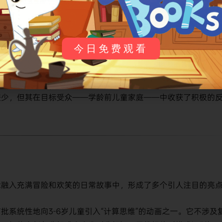
今日免费观看
《解决问题袋熊！》获得了
7.7分
（满分10分）的观众评分。这个分
相当不错的成绩，反映了观众对其将教育内容与娱乐性成功结合
有趣、角色可爱，还能在无形中教会孩子如何有条理地思考和解
较少，但其在目标受众——学龄前儿童家庭——中收获了积极的
念融入充满冒险和欢笑的日常故事中，形成了多个引人注目的亮
批系统性地向3-6岁儿童引入“计算思维”的动画之一。它不涉及