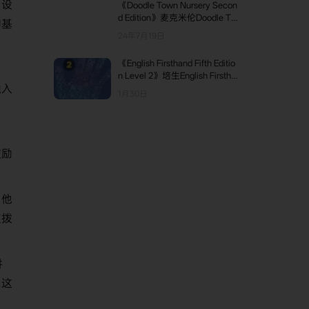
、设
《Doodle Town Nursery Secon
d Edition》麦克米伦Doodle To
的基
wn幼儿教材第二版 Nursery级
24年7月19日
别
《English Firsthand Fifth Editio
n Level 2》培生English Firstha
融入
nd第五版 第2级别
1月30日
、
鼓励
，他
点拨
讲
。这