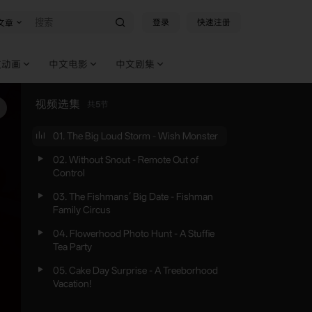
登录
快速注册
文章
文动画
中文电影
中文剧集
视频选集
共
5
节
01. The Big Loud Storm - Wish Monster
02. Without Snout - Remote Out of
Control
03. The Fishmans’ Big Date - Fishman
Family Circus
04. Flowerhood Photo Hunt - A Stuffie
Tea Party
05. Cake Day Surprise - A Treeborhood
Vacation!