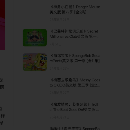
《神勇小白鼠》Danger Mouse
英文版 第八季 [全2集]
25年5月21日
《巴菲特神秘俱乐部》Secret
Millionaires Club英文版 第一季
[全26集]
7月31日
《海绵宝宝》SpongeBob Squa
rePants英文版 第十季 [全11集]
24年9月27日
探
《梅西去乐趣岛》Messy Goes
to OKIDO英文版 第三季 [全26
龄前
集]
24年6月27日
《魔发精灵：节奏延续​​》Troll
的
s: The Beat Goes On!英文版 第
三季 [全6集]
各样
25年8月21日
泽
[国语]《海绵宝宝》SpongeBo