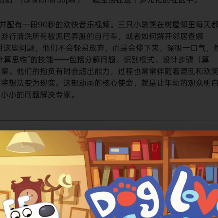
，并配有一段90秒的欢快音乐视频。三只小袋熊在树屋邻里每天
为游行清洗所有被泥巴弄脏的自行车，或者如何解开邻居查娜
。面对这些问题，他们不会轻易放弃，而是会停下来，深吸一口气，
计算思维”的技能——包括分解问题、识别模式、设计步骤（算
方案。他们的抱负有时会超出能力，过程也常常伴随着混乱和欢
，将想法变为现实。这部动画的核心使命，就是让年幼的观众明
为小小的问题解决专家。
bats!”
。在中文语境下，常见的译名有
《解决问题袋熊！》
​ 或
捕捉了动画“动脑解决问题”的核心主题。由于其鲜明的教育属性
。在PBS KIDS的官方宣传和部分流媒体平台上，有时会直接使用