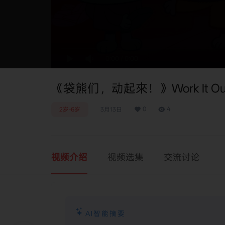
0:00
/
0:00
《袋熊们，动起來！》Work It Out
0
4
2岁-6岁
3月13日
视频介绍
视频选集
交流讨论
AI智能摘要