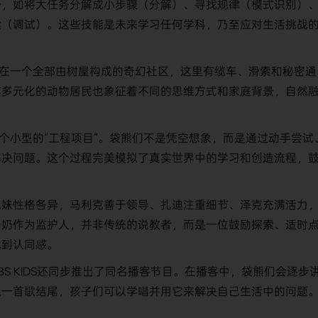
身，如将大任务分解成小步骤（分解）、寻找规律（模式识别）
案（调试）。这些技能是未来学习任何学科，乃至应对生活挑战
在一个全部由树屋构成的奇幻社区，这里有缆车、滑索和秘密通
其多元化的动物居民也象征着不同的思维方式和家庭背景，自然
个小型的“工程项目”。袋熊们不是凭空想象，而是通过动手尝试
解决问题。这个过程完美模拟了真实世界中的学习和创造流程，
兄妹性格各异，马利克善于领导、扎迪注重细节、泽克充满活力
奶奶作为监护人，并非传统的说教者，而是一位鼓励探索、适时
找到认同感。
BS KIDS还同步推出了同名播客节目。在播客中，袋熊们会逐步
以一首歌结尾，孩子们可以学唱并用它来解决自己生活中的问题
。