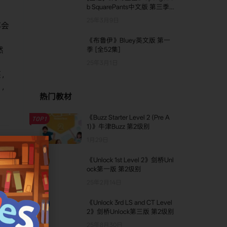
b SquarePants中文版 第三季
[全20集]
25年3月9日
都会
《布鲁伊》Bluey英文版 第一
然
季 [全52集]
25年3月1日
笑，
白，
热门教材
《Buzz Starter Level 2 (Pre A
TOP1
1)》牛津Buzz 第2级别
1月29日
《Unlock 1st Level 2》剑桥Unl
TOP2
ock第一版 第2级别
25年2月14日
，
其
《Unlock 3rd LS and CT Level
TOP3
2》剑桥Unlock第三版 第2级别
25年8月30日