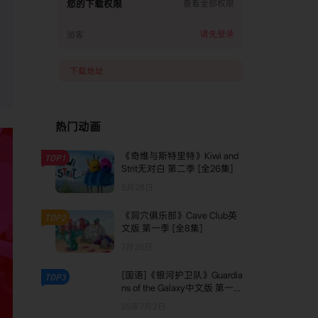
您的下载权限
查看全部权限
请先登录
游客
下载地址
热门动画
《奇维与斯特里特》Kiwi and
TOP1
Strit无对白 第二季 [全26集]
5月28日
《洞穴俱乐部》Cave Club英
TOP2
文版 第一季 [全8集]
7月26日
[国语]《银河护卫队》Guardia
TOP3
ns of the Galaxy中文版 第一季
[全26集]
25年7月2日