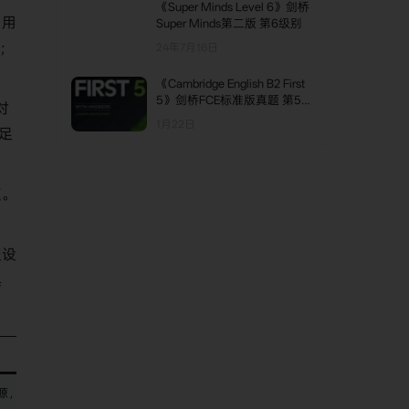
《Super Minds Level 6》剑桥
，用
Super Minds第二版 第6级别
”；
24年7月16日
《Cambridge English B2 First
5》剑桥FCE标准版真题 第5级
对
别
1月22日
足
点。
假设
惧
源，培养严谨的科学态度。