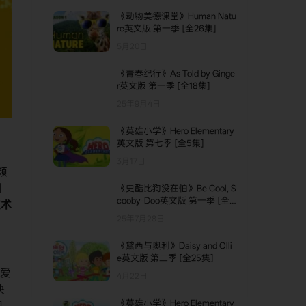
《动物美德课堂》Human Natu
re英文版 第一季 [全26集]
5月20日
《青春纪行》As Told by Ginge
r英文版 第一季 [全18集]
25年9月4日
《英雄小学》Hero Elementary
英文版 第七季 [全5集]
3月17日
频
引
《史酷比狗没在怕》Be Cool, S
cooby-Doo英文版 第一季 [全2
技术
5集]
25年7月28日
《黛西与奥利》Daisy and Olli
e英文版 第二季 [全25集]
可爱
4月22日
快
《英雄小学》Hero Elementary
恩