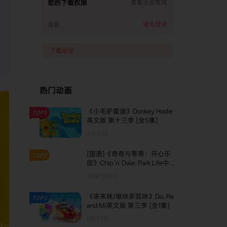
您的下载权限
查看全部权限
请先登录
游客
下载地址
热门动画
《小毛驴霍迪》Donkey Hodie
TOP1
英文版 第十三季 [全5集]
3月17日
[国语]《奇奇与蒂蒂：开心乐
TOP2
园》Chip 'n' Dale: Park Life中
文版 第一季 [全12集]
25年7月8日
《哆来咪/啾咪多蕊咪》Do, Re
TOP3
and Mi英文版 第三季 [全1集]
6月27日