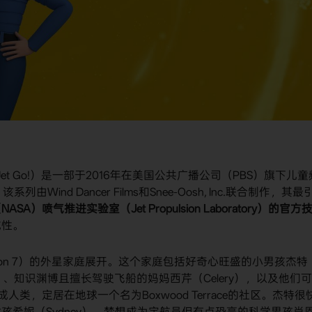
et Go!）是一部于2016年在美国公共广播公司（PBS）旗下儿童
Wind Dancer Films和Snee-Oosh, Inc.联合制作，其最
A）喷气推进实验室（Jet Propulsion Laboratory）的官方
威性。
tron 7）的外星家庭展开。这个家庭包括好奇心旺盛的小男孩杰特
t）、知识渊博且擅长驾驶飞船的妈妈西芹（Celery），以及他们
人类，定居在地球一个名为Boxwood Terrace的社区。杰特很
希妮（Sydney）、梦想成为宇航员但有点恐高的科学男孩肖