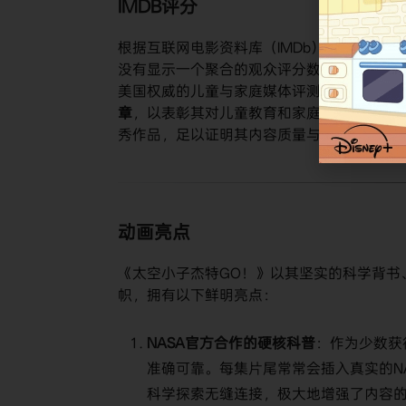
IMDB评分
根据互联网电影资料库（IMDb）的官方页
没有显示一个聚合的观众评分数字，但该系
美国权威的儿童与家庭媒体评测机构
“常识媒体
章
，以表彰其对儿童教育和家庭娱乐的卓越贡
秀作品，足以证明其内容质量与教育价值获
动画亮点
《太空小子杰特GO！》以其坚实的科学背书
帜，拥有以下鲜明亮点：
NASA官方合作的硬核科普
：作为少数获
准确可靠。每集片尾常常会插入真实的N
科学探索无缝连接，极大地增强了内容