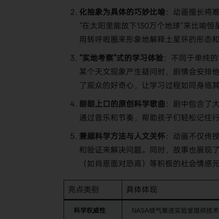
化抽象为具体的巧妙比喻
：动画擅长将
“在太阳里能放下130万个地球”来比喻
用转呼啦圈来形象地解释土星环的形态
“实地考察”式的学习体验
：不同于单纯的
某个天文现象产生疑问时，剧情会安排他
了观众的好奇心，让学习过程如同身临
朗朗上口的原创科学歌曲
：剧中包含了
通过音乐和节奏，帮助孩子们轻松记住行
兼顾科学方法与人文关怀
：动画不仅传
和验证来解决问题。同时，故事也展现
（如肖恩面对恐高）等积极的社会情感
亮点类别
具体体现
科学权威性
NASA喷气推进实验室提供技