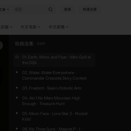
登录
快速注册
文章
文动画
中文电影
中文剧集
视频选集
共
6
节
01. Earth, Wind, and Flyer - Mini-Golf at
the DSA
02. Water, Water Everywhere -
Commander Cressida Story Contest
03. Freebird - Sean's Robotic Arm
04. Ain't No Mars Mountain High
Enough - Treasure Hunt
05. Moon Face - Lone Star 2 - Rocket
Kids!
06. My Three Suns - Magnet P - I -