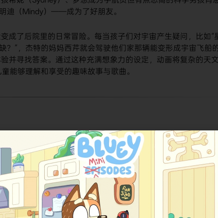
明迪（Mindy）——成为了好朋友。
变成了后院里的日常冒险。每当孩子们对宇宙产生疑问，比如“
圆缺？”，杰特的妈妈西芹就会驾驶他们家那辆能变形成宇宙飞船
体验并寻找答案。通过这种充满想象力的设定，动画将复杂的天
儿童能够理解和享受的趣味故事与歌曲。
。在中文语境下，最通用且官方的译名是
《太空小子杰特GO！》
称的直译和内容主题，也常被称作
《杰特，准备，出发！》
​ 或
在科普教育领域，它也被誉为
“NASA官方合作儿童天文动画”
。