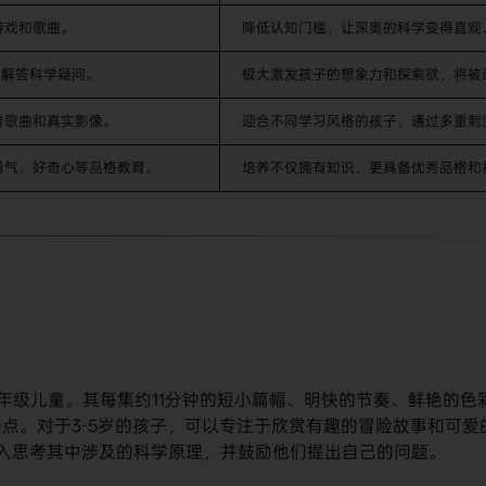
游戏和歌曲。
降低认知门槛，让深奥的科学变得直观
式解答科学疑问。
极大激发孩子的想象力和探索欲，将被
普歌曲和真实影像。
迎合不同学习风格的孩子，通过多重刺
勇气、好奇心等品格教育。
培养不仅拥有知识，更具备优秀品格和
低年级儿童。其每集约11分钟的短小篇幅、明快的节奏、鲜艳的色
点。对于3-5岁的孩子，可以专注于欣赏有趣的冒险故事和可爱
深入思考其中涉及的科学原理，并鼓励他们提出自己的问题。