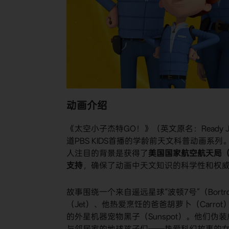
动画介绍
《太空小子杰特GO！》（英文原名：Ready J
道PBS KIDS首播的学龄前天文科普动画系列。该系列由
人注目的背景是获得了
美国国家航空航天局（NAS
支持
，确保了动画中天文知识的科学性和权
故事围绕一个来自遥远星球“波顿7号”（Bor
（Jet）、他热爱烹饪的爸爸胡萝卜（Carro
的外星机器宠物黑子（Sunspot）。他们伪装成
与邻居家的地球孩子们——热爱科幻故事的女孩