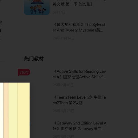
英文版 第一季 [全5集]
3月17日
星
《傻大猫和崔弟》The Sylvest
的
er And Tweety Mysteries英文
版 第二季 [全16集]
文
24年11月14日
热门教材
《Active Skills for Reading Lev
TOP1
el 4》国家地理Active Skills for
Reading 第4级别
25年2月18日
《Teen2Teen Level 2》牛津Te
TOP2
《太
en2Teen 第2级别
25年6月25日
《Gateway 2nd Edition Level A
TOP3
1+》麦克米伦 Gateway第二版
A1+级别
25年6月28日