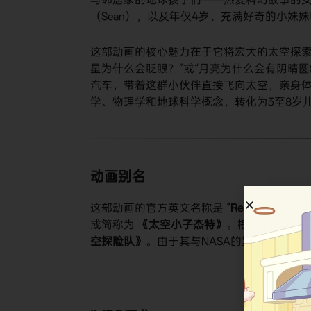
（Sean），以及年仅4岁、充满好奇的小妹妹
这部动画的核心魅力在于它将宏大的太空探索
星为什么会眨眼？”或“月亮为什么会有阴晴
汽车，带着这群小伙伴直接飞向太空，亲身
学、物理学和地球科学概念，转化为3至8岁
动画别名
这部动画的官方英文名称是
“Ready Jet Go!”
或简称为
《太空小子杰特》
。根据其英文名
空探险队》
。由于其与NASA的紧密合作，