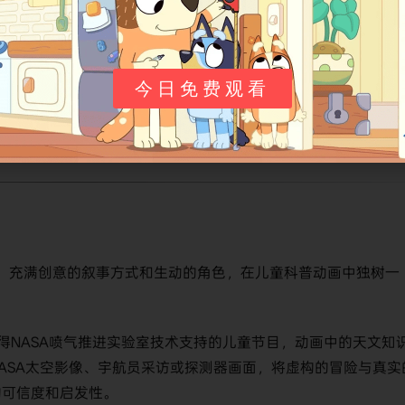
面信息，《太空小子杰特GO！》拥有其专属的剧集页面。虽然页面
列获得了来自教育界和家庭观众的高度认可。更值得一提的是，
今日免费观看
”（Common Sense Media）授予了“Common Sense Seal”认证
献。这一荣誉此前也曾授予像《寻梦环游记》（Coco）这样的
得了专业机构的肯定。
、充满创意的叙事方式和生动的角色，在儿童科普动画中独树一
得NASA喷气推进实验室技术支持的儿童节目，动画中的天文知
ASA太空影像、宇航员采访或探测器画面，将虚构的冒险与真实
的可信度和启发性。