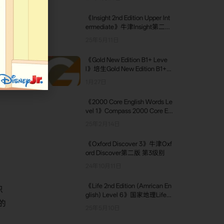
《Insight 2nd Edition Upper Int
上
ermediate》牛津Insight第二版
Upper Intermediate级别
它被
25年5月11日
印
《Gold New Edition B1+ Leve
优
l》培生Gold New Edition B1+级
别
1月27日
《2000 Core English Words Le
vel 1》Compass 2000 Core En
glish Words 第1级别
25年2月14日
《Oxford Discover 3》牛津Oxf
ord Discover第二版 第3级别
24年10月11日
《Life 2nd Edition (Amrican En
识
glish) Level 6》国家地理Life美
的
版第二版 第6级别
25年5月10日