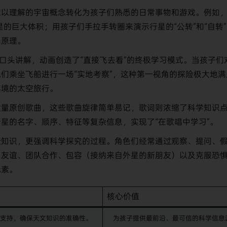
难以理解的宇宙概念转化为孩子们熟悉的日常事物和游戏。例如
恒星的巨大体积；用孩子们手拉手转圈来演示行星的“公转”和“自转
和原理。
口头讲解，动画创造了“直接飞去看”的终极学习模式。当孩子们
们乘坐飞船进行一场“实地考察”，这种第一视角的探险极大地满
其境的太空旅行。
大量原创歌曲，这些歌曲旋律简单易记，歌词则浓缩了科学知识
星的名字、顺序、特征等复杂信息，实现了“在歌唱中学习”。
授知识，更强调科学探究的过程。角色们经常通过观察、提问、
了友谊、团队合作、包容（接纳来自外星的新朋友）以及克服恐
元素。
核心价值
术支持，确保天文知识的准确性。
为孩子提供最前沿、最可信的科学信息