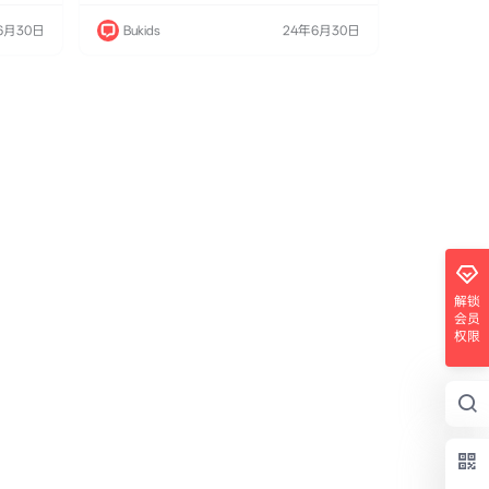
首播。本
画，于2021年1月26日在Netflix全球首播。本
版的经典启
作改编自​​P.D. Eastman​​于1961年出版的经典启
6月30日
Bukids
24年6月30日
）​​"为
蒙绘本，以狗狗城市"​​爪斯顿（Pawston）​​"为
舞台，讲…
解锁
会员
权限