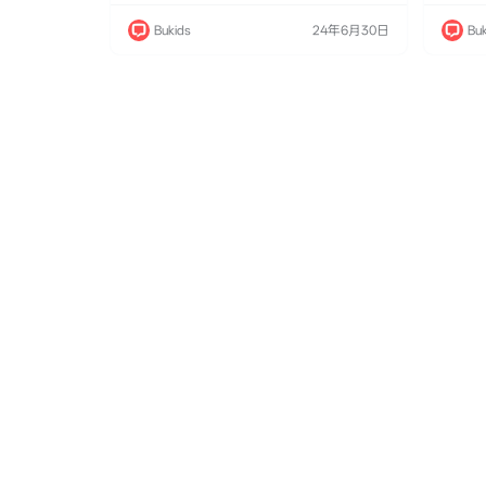
画，于2021年1月26日在Netflix全球首播。本
画，于2
作改编自​​P.D. Eastman​​于1961年出版的经典启
作改编自​
Bukids
24年6月30日
Buk
蒙绘本，以狗狗城市"​​爪斯顿（Pawston）​​"为
蒙绘本，
舞台，讲…
舞台，