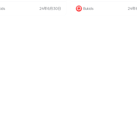
021年1月26日在Netflix全球首播。本
画，于2021年1月26日在Netflix全球
​P.D. Eastman​​于1961年出版的经典启
作改编自​​P.D. Eastman​​于1961年出
ids
24年6月30日
Bukids
24年
以狗狗城市"​​爪斯顿（Pawston）​​"为
蒙绘本，以狗狗城市"​​爪斯顿（Pawston
讲…
舞台，讲…