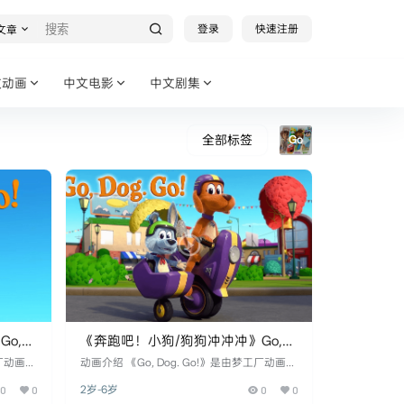
登录
快速注册
文章
文动画
中文电影
中文剧集
全部标签
Go
o,
《奔跑吧！小狗/狗狗冲冲冲》Go,
]
Dog. Go!英文版 第一季 [全9集]
梦工厂动画电
​​动画介绍​​ 《Go, Dog. Go!》是由​​梦工厂动画电
sion）​​
视公司（DreamWorks Animation Television）​​
0
0
2岁-6岁
0
0
前冒险动
与​​WildBrain工作室​​联合制作的学龄前冒险动