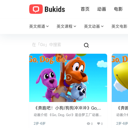
首页
动画
电影
英文频道
英文课程
英文动画
英文电影
《奔跑吧！小狗/狗狗冲冲冲》Go,
《奔跑
Dog. Go!英文版 第四季 [全14集]
Dog.
​​动画介绍​​ 《Go, Dog. Go!》是由​​梦工厂动画电
​​动画介
视公司（DreamWorks Animation Television）​​
视公司（Dr
2岁-6岁
0
0
2岁-6
与​​WildBrain工作室​​联合制作的学龄前冒险动
与​​Wi