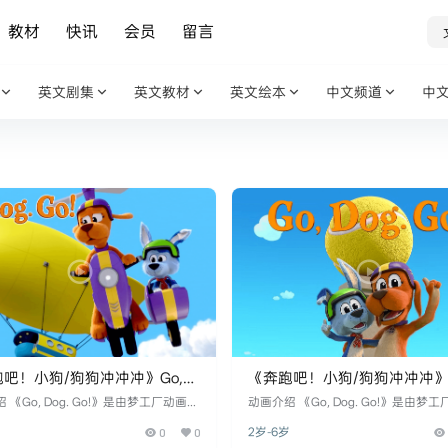
教材
快讯
会员
留言
英文剧集
英文教材
英文绘本
中文频道
中
吧！小狗/狗狗冲冲冲》Go,
《奔跑吧！小狗/狗狗冲冲冲》G
 Go!英文版 第三季 [全8集]
Dog. Go!英文版 第二季 [全9集
绍​​ 《Go, Dog. Go!》是由​​梦工厂动画电
​​动画介绍​​ 《Go, Dog. Go!》是由​​
eamWorks Animation Television）​​
视公司（DreamWorks Animation Televi
岁
0
0
2岁-6岁
ldBrain工作室​​联合制作的学龄前冒险动
与​​WildBrain工作室​​联合制作的学龄