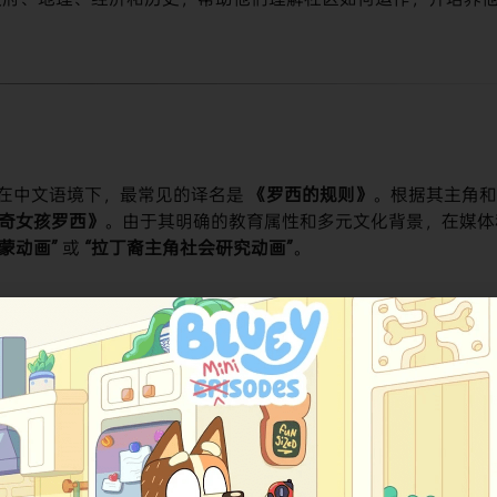
在中文语境下，最常见的译名是
《罗西的规则》
。根据其主角和
奇女孩罗西》
。由于其明确的教育属性和多元文化背景，在媒体
启蒙动画”
​ 或
“拉丁裔主角社会研究动画”
。
罗西的规则》作为一部较新的学龄前动画系列，在IMDb上获得了
实的多元文化呈现和幽默的叙事赢得了观众和评论家的认可。其
会研究概念融入低龄儿童的日常生活故事中，为儿童节目中的代