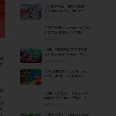
《米妮欢乐屋：星级宠物酒
店》Minnie's Bow-Toons: Pet
Hotel英文版 第一季 [全10集]
2月27日
《疯狂动画》Animaniacs (202
0)英文版 第三季 [全10集]
25年8月22日
[国语]《奇玻与幻兽的狂想纪
元》Kipo and the Age of Wond
剧
erbeasts中文版 第一季 [全10
25年10月29日
集]
作
《两分钟故事》Two Minute Ta
les英文版 第一季 [全10集]
5月17日
家
[国语]《驯龙记：飞越边界》D
中
ragons: Race to the Edge中文
版 第五季 [全13集]
通过
25年7月22日
前
《海绵宝宝》SpongeBob Squa
他们