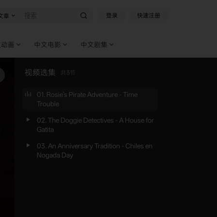
登录
快速注册
文章
文动画
中文电影
中文剧集
视频选集
共
3
节
01. Rosie's Pirate Adventure - Time
Trouble
02. The Doggie Detectives - A House for
Gatita
03. An Anniversary Tradition - Chiles en
Nogada Day