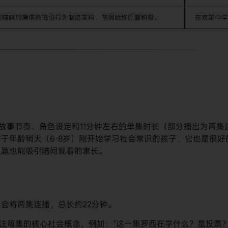
和猫咪加蒂塔的捣蛋行为制造笑料，基调始终温馨积极。
在欢笑中学
其故事节奏、角色设定和11分钟左右的单集时长（部分播出为两集
于年龄稍大（6-8岁）刚开始学习社会常识的孩子，它也是很好
议题也能吸引陪同观看的家长。
会将两集连播，总长约22分钟。
注每集的核心社会概念，例如：“这一集罗西在学什么？是投票