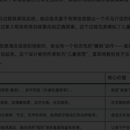
习过程极具现实感。她总是先基于有限信息提出一个天马行空的
通过家人帮助和亲自探索找到正确答案。这个过程完美模拟了儿
信息淹没或感到挫败时，她会有一个标志性的“瘫倒”动作——直
站起来。这个设计被创作者称为“儿童冥想”，直观地教给孩子应
法。
核心价值
墨西哥-美国）、多代同堂（外婆在墨西哥）。
拓宽“家庭
知技能，如理解投票、经济交换、社区角色。
在早期培养
展示食物、节日、艺术和传统，如西班牙语词汇的自然使用。
促进文化自
极其真实，她总结的“规则”语言童真而富有哲理。
让孩子产生