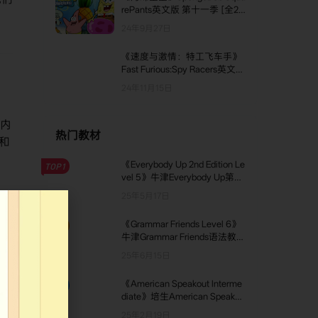
rePants英文版 第十一季 [全26
集]
24年9月27日
《速度与激情：特工飞车手》
Fast Furious:Spy Racers英文版
第四季 [全8集]
24年11月15日
内
热门教材
和
《Everybody Up 2nd Edition Le
TOP1
vel 5》牛津Everybody Up第二
版 第5级别
25年5月17日
《Grammar Friends Level 6》
TOP2
牛津Grammar Friends语法教材
第6级别
25年6月15日
积
价值
《American Speakout Interme
TOP3
diate》培生American Speakou
表性
t口语教材 Intermediate级别
25年2月19日