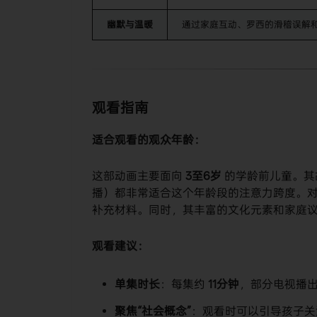
幽默与温暖
通过家庭互动、罗西的滑稽误解
观看指南
适合观看的观众年龄：
这部动画主要面向
3至6岁
​ 的学龄前儿童。
播）都非常适合这个年龄段的注意力跨度。对
补充材料。同时，其丰富的文化元素和家庭
观看建议：
单集时长
：每集约
11分钟
，部分电视播出
聚焦“社会概念”
：观看时可以引导孩子关