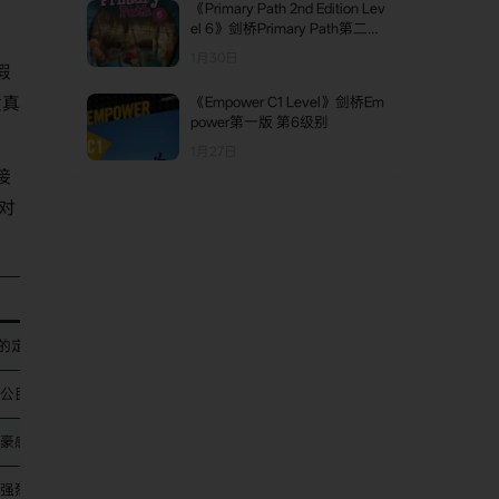
《Primary Path 2nd Edition Lev
el 6》剑桥Primary Path第二版
第6级别
1月30日
假
童真
《Empower C1 Level》剑桥Em
power第一版 第6级别
1月27日
接
对
”的定义，让更多孩子看到自己家庭的影子，培养包容性与归属感。
公民意识、社区归属感和对世界运作方式的基础理解，具有前瞻性。
豪感，为拉丁裔儿童提供正面代表，同时让所有儿童接触和欣赏多元文化。
强烈共鸣，认识到好奇、犯错和总结反思都是学习过程中宝贵且正常的部分。