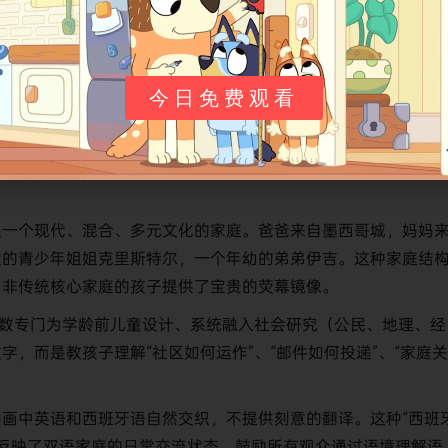
今日免费观看
创新的教育内核和充满童趣的幽默感，在当代学前动画中独具特
是一个现代、混合、多元文化的家庭。爸爸来自墨西哥城，妈妈
父的青少年姐姐克里斯特尔，一个年幼的弟弟伊吉。这种家庭结
多非传统核心家庭的孩子提供了宝贵的荧幕镜像。
数专门为学龄前儿童设计、系统融入社会研究（公民、地理、经
，而是教孩子理解“社区如何运作”、“邮件如何投递”、“家庭
画中英语和西班牙语自然交织，不提供刻意的翻译。这种“西班
，真实反映了双语家庭的日常交流状态，鼓励所有观众通过语境理解语