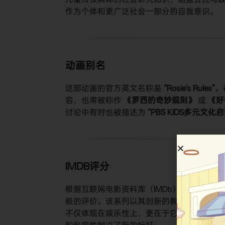
作为个体和更广泛社会一部分的自我意识。
动画别名
这部动画的官方英文名称是
“Rosie's Rules”
。
容，也常被称作
《罗西的奇妙规则》
​ 或
《好
讨论中有时也被描述为
“PBS KIDS多元文化
IMDB评分
根据互联网电影资料库（IMDb）的数据，《
极的评价。该系列以其创新的教育框架、真
不仅体现在娱乐性上，更在于它成功地将社