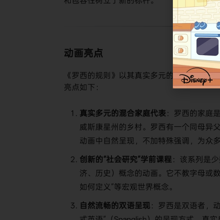
和包容性树立了新的标杆。
动画亮点
《罗西的规则》以其真实多元的家庭描绘、
亮点如下：
真实多元的混合家庭代表
：罗西的家庭
威斯康星州的乡村。罗西有一个同母异
动画中自然呈现，不加特殊强调，为众
创新的“社会研究”学前课程
：该系列是少
济、历史）概念的动画。它不教字母或数字
如何定义”等宏观世界概念。
自然流畅的双语呈现
：罗西是双语者，动
式英语”（Spanglish）的呈现方式