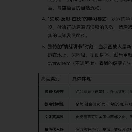
言，尊重语言的自然流动。
“失败-反思-成长”的学习模式
：罗西的学
设，付诸行动后遭遇滑稽的失败，然后
实的认知发展路径。
独特的“情绪调节”时刻
：当罗西被大量新
趴在地上，深呼吸，扭动身体，然后重新
overwhelm（不知所措）情绪的健康方
亮点类别
具体体现
家庭代表性
混合家庭（再婚）、多元文化（
教育创新性
聚焦“社会研究”而非传统学前认
文化真实性
庆祝墨西哥和美国中西部文化，
角色代入感
罗西的好奇心、犯错、情绪波动都