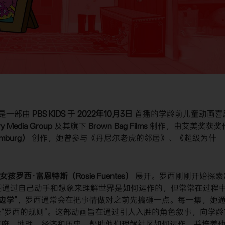
s）是一部由
PBS KIDS
​ 于
2022年10月3日
​ 首播的学龄前儿童动画喜
ry Media Group
​ 及其旗下
Brown Bag Films
​ 制作，由艾美奖获奖
mburg）
​ 创作，她曾参与《丹尼尔老虎的邻居》、《超级为什
罗西·富恩特斯（Rosie Fuentes）
​ 展开。罗西刚刚开始探索
试图通过自己动手和想象来理解世界是如何运作的，但常常在过程
边学”
，罗西通常会在把事情做对之前先搞砸一点。每一集，她
“罗西的规则”。这部动画旨在通过引人入胜的角色叙事，向学龄
政府、地理、经济和历史，帮助他们理解社区如何运作，并培养