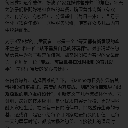
每日秀》这个载体，扮演了“家庭媒体营养师”的角色，每天
为孩子们搭配好精神食粮的套餐，确保营养均衡（有欢
笑、有学习、有敬拜）、分量适中（每日一集），且易于
消化（适合年龄）。这种服务思维，使其在众多儿童内容
中脱颖而出。
对于3至8岁的儿童而言，它是一个
“每天都有新发现的欢
乐宝盒”
​ 和一位
“从不重复自己的好玩伴”
。对于渴望在纷
繁信息中为孩子锚定价值观、却又时间精力有限的父母而
言，它则是一位
“专业、可靠且每日准时报到的育儿助
手”
，提供了宝贵的安心与便利。
在内容爆炸、选择困难的当下，《Minno每日秀》凭借其
“独特的日更模式、高度的内容集成、明确的价值观导向以
及极致的用户友好设计”
，重新定义了儿童流媒体体验。它
证明，最好的技术应用，是让优质内容更轻松、更规律地
融入家庭生活，在日复一日的陪伴中，悄然滋养生命的根
基。这或许，是它带给每个订阅家庭最持久的价值：让每
一天的屏幕时光，都成为播种盼望、连接彼此的温暖时