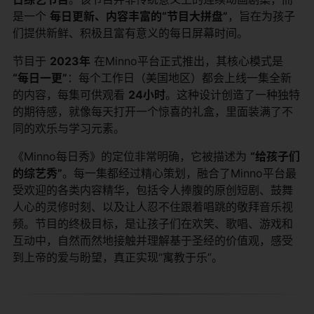
是一个
每日更新、内容丰富的“节目大拼盘”
，旨在为孩子
们提供新鲜、积极且富有意义的每日屏幕时间。
节目于
2023年
​ 在Minno平台正式推出，其核心模式是
“每日一更”
：每个工作日（美国地区）都会上线一集全新
的内容，每集可供观看
24小时
。这种设计创造了一种独特
的期待感，就像每天打开一个惊喜的礼盒，里面装满了不
同的欢乐与学习元素。
《Minno每日秀》的定位非常明确，它被描述为
“给孩子们
的综艺秀”
。每一集都经过精心策划，融合了Minno平台最
受欢迎的各类内容精华，包括令人捧腹的原创短剧、鼓舞
人心的灵修时刻、以及让人忍不住跟着唱跳的敬拜音乐视
频。节目的终极目标，是让孩子们在欢笑、歌唱、游戏和
互动中，自然而然地接触并理解基于圣经的价值观，感受
到上帝的爱与盼望，真正实现“寓教于乐”。