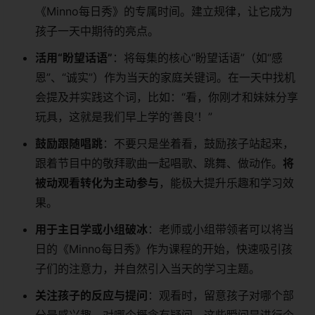
《Minno每日秀》的专属时间。建立规律，让它成为
孩子一天中期待的亮点。
活用“盼望话语”
：将每集的核心“盼望话语”（如“感
恩”、“诚实”）作为当天的家庭关键词。在一天中找机
会提及并实践这个词，比如：“看，你刚才和妹妹分享
玩具，这就是我们早上学的‘善良’！”
鼓励跟随唱跳
：不要只是坐着看，鼓励孩子站起来，
跟着节目中的敬拜歌曲一起唱歌、跳舞、做动作。
将
被动观看转化为主动参与
，能极大提升乐趣和学习效
果。
用于主日学或小组破冰
：老师或小组带领者可以将当
日的《Minno每日秀》作为课程的开始，快速吸引孩
子们的注意力，并自然引入当天的学习主题。
关注孩子的反应与提问
：观看时，留意孩子对哪个部