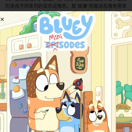
的来自不同系列的受欢迎角色；其“故事”则是这些角色带来
的独立小故事、音乐视频和教学环节的集合。
典型剧集内容流程：
一集典型的《Minno每日秀》可能会遵循一个温暖而活泼
的流程，带领小观众经历一段多元化的体验：
欢乐开场与问候
：节目可能由一个活泼的动画开场片
头或一位亲切的（动画或真人）主持人开场，向孩子
们问好，并介绍今天的主题——“盼望话语”，比如“勇
敢”。
幽默短剧（来自原创内容）
：接着，可能会播放一段
来自Minno原创系列（如《Fruit of the Fitness》或
《Cocoa Talk》）的短片。这段短剧会以搞笑的方式
展现与“勇敢”相关的情境，例如一只小水果害怕尝试新
滑梯，最终在朋友鼓励下克服恐惧。