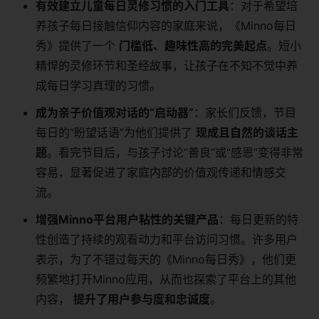
有效建立儿童每日灵修习惯的入门工具
：对于希望培
养孩子每日接触信仰内容的家庭来说，《Minno每日
秀》提供了一个
门槛低、趣味性高的完美起点
。短小
精悍的灵修环节和圣经故事，让孩子在不知不觉中养
成每日学习真理的习惯。
成为亲子价值观对话的“启动器”
：家长们反馈，节目
每日的“盼望话语”为他们提供了
现成且自然的谈话主
题
。看完节目后，与孩子讨论“善良”或“感恩”变得非常
容易，显著促进了家庭内部的价值观传递和情感交
流。
增强Minno平台用户粘性的关键产品
：每日更新的特
性创造了持续的观看动力和平台访问习惯。许多用户
表示，为了不错过每天的《Minno每日秀》，他们更
频繁地打开Minno应用，从而也探索了平台上的其他
内容，
提升了用户参与度和忠诚度
。