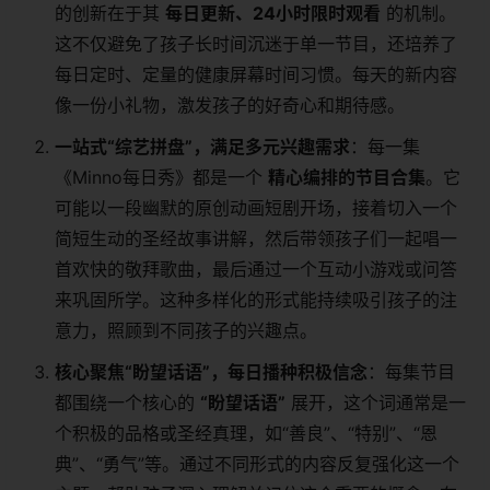
的创新在于其
每日更新、24小时限时观看
​ 的机制。
这不仅避免了孩子长时间沉迷于单一节目，还培养了
每日定时、定量的健康屏幕时间习惯。每天的新内容
像一份小礼物，激发孩子的好奇心和期待感。
一站式“综艺拼盘”，满足多元兴趣需求
：每一集
《Minno每日秀》都是一个
精心编排的节目合集
。它
可能以一段幽默的原创动画短剧开场，接着切入一个
简短生动的圣经故事讲解，然后带领孩子们一起唱一
首欢快的敬拜歌曲，最后通过一个互动小游戏或问答
来巩固所学。这种多样化的形式能持续吸引孩子的注
意力，照顾到不同孩子的兴趣点。
核心聚焦“盼望话语”，每日播种积极信念
：每集节目
都围绕一个核心的
“盼望话语”
​ 展开，这个词通常是一
个积极的品格或圣经真理，如“善良”、“特别”、“恩
典”、“勇气”等。通过不同形式的内容反复强化这一个