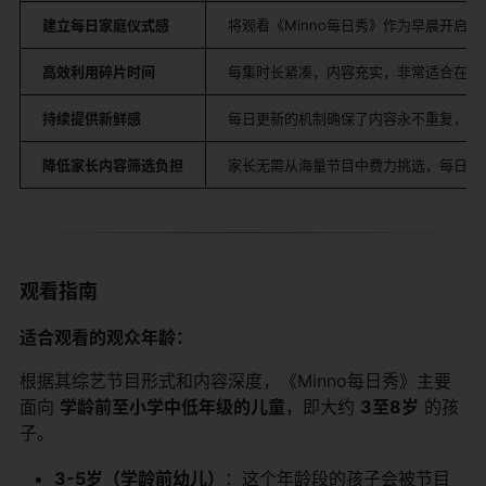
建立每日家庭仪式感
将观看《Minno每日秀》作为早晨开启
高效利用碎片时间
每集时长紧凑，内容充实，非常适合在早
持续提供新鲜感
每日更新的机制确保了内容永不重复，孩
降低家长内容筛选负担
家长无需从海量节目中费力挑选，每日秀
观看指南
适合观看的观众年龄：
根据其综艺节目形式和内容深度，《Minno每日秀》主要
面向
学龄前至小学中低年级的儿童
，即大约
3至8岁
​ 的孩
子。
3-5岁（学龄前幼儿）
：这个年龄段的孩子会被节目