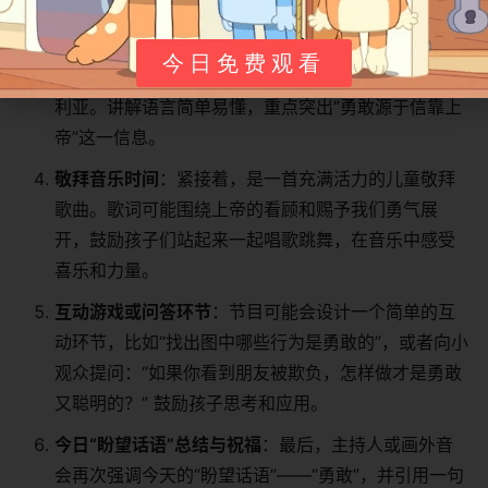
圣经故事时刻（来自《Laugh and Grow Bible》
等）
：然后，节目会切入一个改编自圣经的动画故
今日免费观看
事。例如，讲述大卫如何依靠上帝勇敢地面对巨人歌
利亚。讲解语言简单易懂，重点突出“勇敢源于信靠上
帝”这一信息。
敬拜音乐时间
：紧接着，是一首充满活力的儿童敬拜
歌曲。歌词可能围绕上帝的看顾和赐予我们勇气展
开，鼓励孩子们站起来一起唱歌跳舞，在音乐中感受
喜乐和力量。
互动游戏或问答环节
：节目可能会设计一个简单的互
动环节，比如“找出图中哪些行为是勇敢的”，或者向小
观众提问：“如果你看到朋友被欺负，怎样做才是勇敢
又聪明的？” 鼓励孩子思考和应用。
今日“盼望话语”总结与祝福
：最后，主持人或画外音
会再次强调今天的“盼望话语”——“勇敢”，并引用一句