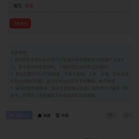
请先
登录
下载地址
免责申明：
1. 本站所有文章均来自用户分享或网络收集整理,仅供用户交流学
习，禁用商业用途或盈利，下载后请在24小时之内删除；
2. 本站只提供WEB页面服务，不参与录制、上传、存储，如本帖侵
犯到
任何版权问题，请告知本站将及时予与删除、断开链接；
3. 版权归原作者所有，本站仅提供展示信息，仅限用于试看学习和
参考，不得将上述资源用于商业或其它非法用途。
0
0
海报分享
收藏
举报