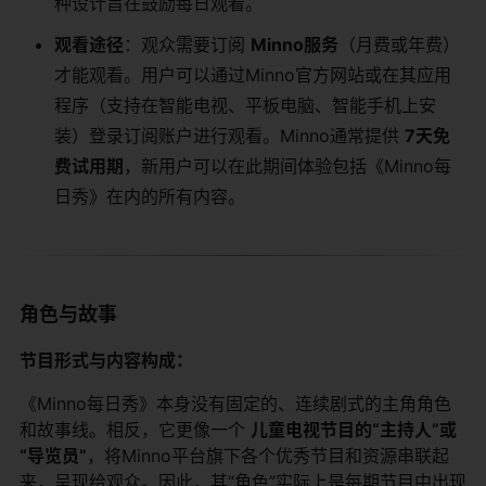
种设计旨在鼓励每日观看。
观看途径
：观众需要订阅
Minno服务
（月费或年费）
才能观看。用户可以通过Minno官方网站或在其应用
程序（支持在智能电视、平板电脑、智能手机上安
装）登录订阅账户进行观看。Minno通常提供
7天免
费试用期
，新用户可以在此期间体验包括《Minno每
日秀》在内的所有内容。
角色与故事
节目形式与内容构成：
《Minno每日秀》本身没有固定的、连续剧式的主角角色
和故事线。相反，它更像一个
儿童电视节目的“主持人”或
“导览员”
，将Minno平台旗下各个优秀节目和资源串联起
来，呈现给观众。因此，其“角色”实际上是每期节目中出现