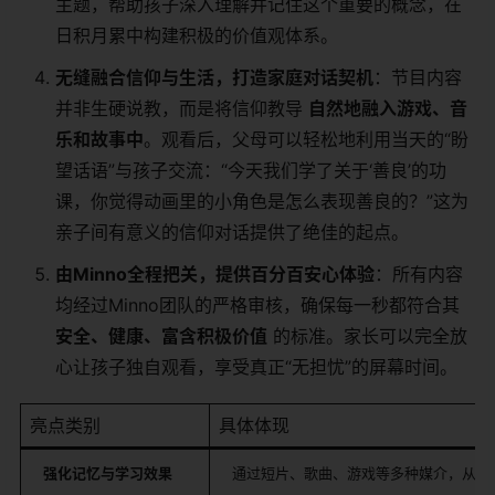
主题，帮助孩子深入理解并记住这个重要的概念，在
日积月累中构建积极的价值观体系。
无缝融合信仰与生活，打造家庭对话契机
：节目内容
并非生硬说教，而是将信仰教导
自然地融入游戏、音
乐和故事中
。观看后，父母可以轻松地利用当天的“盼
望话语”与孩子交流：“今天我们学了关于‘善良’的功
课，你觉得动画里的小角色是怎么表现善良的？”这为
亲子间有意义的信仰对话提供了绝佳的起点。
由Minno全程把关，提供百分百安心体验
：所有内容
均经过Minno团队的严格审核，确保每一秒都符合其
安全、健康、富含积极价值
​ 的标准。家长可以完全放
心让孩子独自观看，享受真正“无担忧”的屏幕时间。
亮点类别
具体体现
强化记忆与学习效果
通过短片、歌曲、游戏等多种媒介，从不