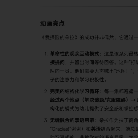
动画亮点
《爱探险的朵拉》的成功并非偶然，它通过
革命性的观众互动模式
：这是该系列最
接提问
，并留出时间等待回答。这种“打
队的一员。他们需要大声喊出“地图！”
子的注意力和学习积极性。
完美的结构化学习循环
：每一集都遵循一
经过两个地点（解决谜题/克服障碍）→ 
构化的模式为幼儿提供了安全感和掌控
无缝融合的双语启蒙
：朵拉作为拉丁裔
“Gracias!”谢谢）和
英语
结合起来。她总是
种沉浸式的、非教学式的语言暴露，为