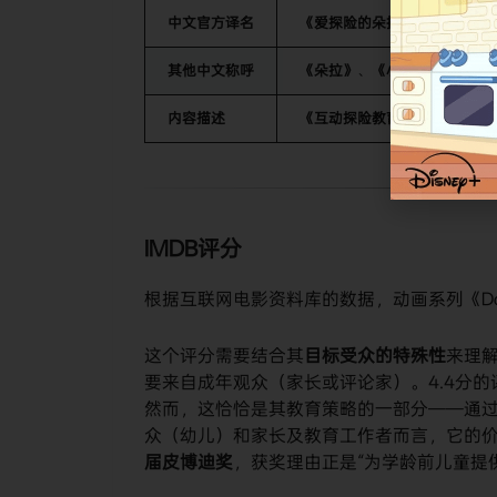
中文官方译名
《爱探险的朵拉》
其他中文称呼
《朵拉》
、
《小小冒险家朵乐
内容描述
《互动探险教育动画》
、
《英
IMDB评分
根据互联网电影资料库的数据，动画系列《Dora t
这个评分需要结合其
目标受众的特殊性
来理
要来自成年观众（家长或评论家）。4.4分
然而，这恰恰是其教育策略的一部分——通
众（幼儿）和家长及教育工作者而言，它的
届皮博迪奖
，获奖理由正是“为学龄前儿童提