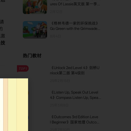
ures Of Lassie英文版 第一季
[全26集]
2月12日
请
《格林韦德一家的环保挑战》
的
Go Green with the Grimwades
英文版 第一季 [全10集]
地激
8月4日
决技
热门教材
《Unlock 2ed Level 4》剑桥U
TOP1
nlock第二版 第4级别
25年2月15日
《Listen Up, Speak Out Level
TOP2
4》Compass Listen Up, Speak
Out 第4级别
25年3月8日
《Outcomes 3rd Edition Leve
TOP3
l Beginner》国家地理 Outcom
es第三版 Beginner级别
25年7月10日