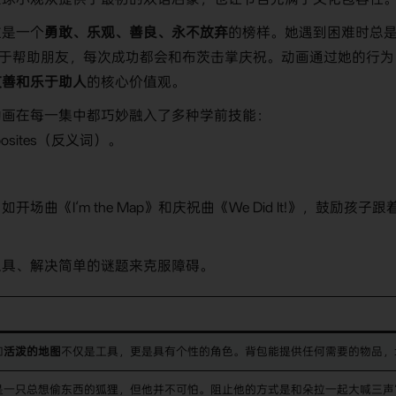
拉是一个
勇敢、乐观、善良、永不放弃
的榜样。她遇到困难时总
乐于帮助朋友，每次成功都会和布茨击掌庆祝。动画通过她的行为
友善和乐于助人
的核心价值观。
动画在每一集中都巧妙融入了多种学前技能：
sites（反义词）。
。
曲《I‘m the Map》和庆祝曲《We Did It!》，鼓励孩子跟
工具、解决简单的谜题来克服障碍。
和
活泼的地图
不仅是工具，更是具有个性的角色。背包能提供任何需要的物品，
是一只总想偷东西的狐狸，但他并不可怕。阻止他的方式是和朵拉一起大喊三声