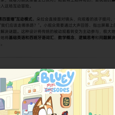
加入这场互动冒险。
第四面墙”互动模式
。朵拉会直接面对镜头，向观看的孩子提问、
或“我们应该走哪条路？”。小观众需要通过大声回答、指出屏幕上
、解决谜题。这种设计将传统的被动观看转变为主动参与，极大
妙地将
基础英语和西班牙语词汇
、
数学概念
、
逻辑思考
和
问题解
乐。
有统一的认知，但译名略有差异。
备注
全球通用的官方名称，直译为“探险家朵拉”。