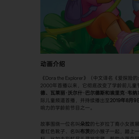
动画介绍
《Dora the Explorer》（中文译名《爱
2000年首播以来，它彻底改变了学龄前儿
德、瓦莱丽·沃尔什·巴尔德斯和埃里克·韦纳
际儿童频道首播，并持续播出至
2019年8月9
响力的学龄前节目之一。
故事围绕一位名叫
朵拉
的七岁拉丁裔小女孩
着红色靴子、名叫
布茨
的小猴子一起，踏上
标，比如去彩虹尽头寻找宝藏、帮助小蓝鸟