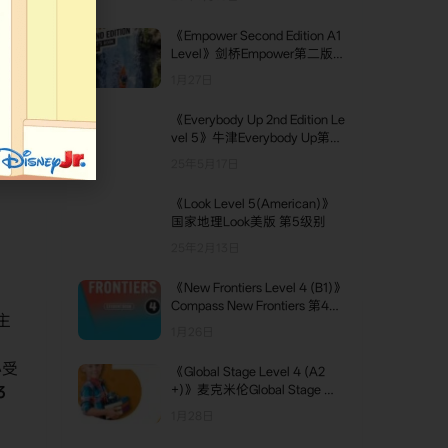
主角性格和节目主题。
《Empower Second Edition A1
Level》剑桥Empower第二版
第1级别
1月27日
被强调为英语启蒙材料。
《Everybody Up 2nd Edition Le
vel 5》牛津Everybody Up第二
版 第5级别
25年5月17日
《Look Level 5(American)》
国家地理Look美版 第5级别
25年2月13日
《New Frontiers Level 4 (B1)》
Compass New Frontiers 第4级
主
别
1月26日
。
心受
《Global Stage Level 4 (A2
+)》麦克米伦Global Stage 第4
3
级别
1月28日