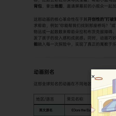
背包
，拿出
地图
，邀请屏幕前的小观众一起
这部动画的核心革命性在于其
开创性的“打破
求帮助，例如“你能帮我们找到那座桥吗？”
物品或一起数数来帮助朵拉和布茨克服障碍
发了孩子的投入感和成就感。同时，动画巧
能
融入每一次探险中，实现了真正的寓教于
动画别名
这部全球知名的动画在不同地区和文化中拥
地区/语言
常见名称
英文原名
《Dora the Explorer》