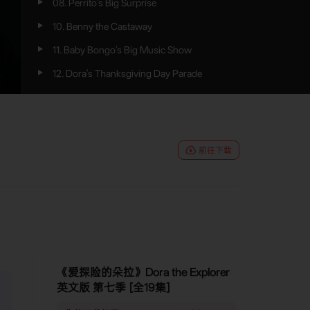
08. Perrito's Big Surprise
10. Benny the Castaway
11. Baby Bongo's Big Music Show
12. Dora's Thanksgiving Day Parade
13. Book Explorers
14. Check Up Day
15. Little Map
前往下载
16. Vamos a Pintar!
17. Dora Rocks!
18. The Butterfly Ball
19. Dora and Diego's Amazing Animal
Circus Adventure
《爱探险的朵拉》Dora the Explorer
20. Dora in Wonderland
英文版 第七季 [全19集]