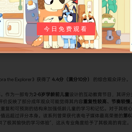
在中国大陆及台湾地区最广泛使用的官方译名，准确传达了
》
观众和媒体常用的简称或昵称。
今日免费观看
语启蒙朵拉》
对其核心互动模式和教育功能的概括，尤其在中文语境下常
he Explorer》获得了
4.4分（满分10分）
​ 的综合观众评分。
解。作为一部专为
2-6岁学龄前儿童
设计的互动教育节目，其评分
的评价反映了部分成年观众可能觉得其内容
重复性较高、节奏较慢
过重复和可预测的结构来加强低龄儿童的学习和记忆。对于其核
价值远超过评分本身。该系列曾荣获代表电子媒体最高荣誉的
第6
供了极其愉快的学习体验”，这从专业角度给予了其极高的肯定。