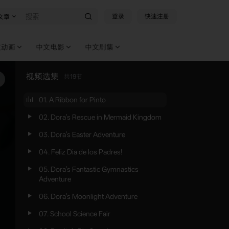
登录
快速注册
文章
文动画
中文电影
中文剧集
视频选集
共
19
节
01. A Ribbon for Pinto
02. Dora's Rescue in Mermaid Kingdom
03. Dora's Easter Adventure
04. Feliz Dia de los Padres!
05. Dora's Fantastic Gymnastics
Adventure
06. Dora's Moonlight Adventure
07. School Science Fair