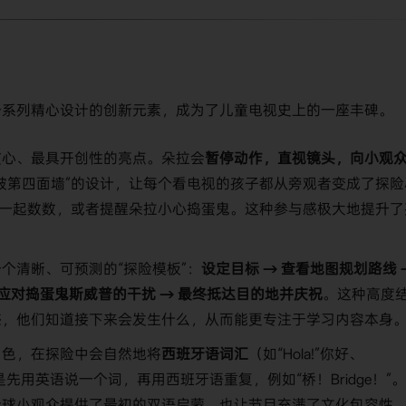
一系列精心设计的创新元素，成为了儿童电视史上的一座丰碑。
核心、最具开创性的亮点。朵拉会
暂停动作，直视镜头，向小观
破第四面墙”的设计，让每个看电视的孩子都从旁观者变成了探险
，一起数数，或者提醒朵拉小心捣蛋鬼。这种参与感极大地提升了
个清晰、可预测的“探险模板”：
设定目标 → 查看地图规划路线 
应对捣蛋鬼斯威普的干扰 → 最终抵达目的地并庆祝
。这种高度
感，他们知道接下来会发生什么，从而能更专注于学习内容本身
角色，在探险中会自然地将
西班牙语词汇
（如“Hola!”你好、
先用英语说一个词，再用西班牙语重复，例如“桥！Bridge！”
全球小观众提供了最初的双语启蒙，也让节目充满了文化包容性