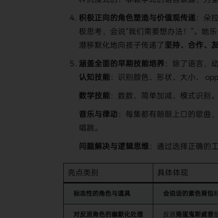
积极正向的角色塑造与价值观传递
：朵
极思考，会说“我们需要想办法！”。她
潜移默化地向孩子传递了
坚持、合作、
涵盖全面的早期技能培养
：除了语言，
认知技能
：识别颜色、形状、大小、 oppo
数学技能
：数数、简单加减、模式识别
音乐与律动
：每集都有朗朗上口的歌曲，如开场
唱跳。
问题解决与逻辑思维
：通过选择正确的
亮点类别
具体体现
标志性的角色与道具
会说话的紫色背包
对反派角色的幽默化处理
反派
捣蛋鬼斯威普