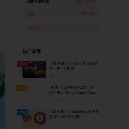
您的下载权限
查看全部权限
请先登录
游客
下载地址
热门动画
《魔多客》M.O.D.O.K.英文版
TOP1
第一季 [全10集]
7月16日
[国语]《比利的超酷地心历
TOP2
险》Billy Dilley's Super-Duper
Subterranean Summer中文版
25年3月21日
第一季 [全13集]
《超级巧手》SuperHands英文
TOP3
版 第一季 [全24集]
5月17日