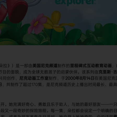
探险的朵拉》）是一部由
美国尼克频道
制作的
里程碑式互动教育动画
，
童节目的面貌，成为全球无数孩子的启蒙伙伴。该系列由
克里斯·
共同创作，
尼克动画工作室
制作，于
2000年8月14日
在美国尼克
日
，共制作了超过170集，是尼克频道历史上播出时间最长、最
展开。她充满好奇心、勇敢且乐于助人，与她的最好朋友——一
一段又一段奇妙的探险旅程。每一集，朵拉都会设定一个明确的
回家，或者为朋友准备生日派对。她会背上她神奇的、会说话的