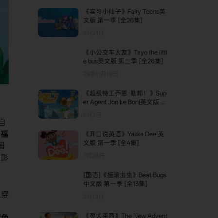
《实习小仙子》Fairy Teens英
文版 第一季 [全26集]
4月21日
《小公交车太友》Tayo the littl
e bus英文版 第二季 [全26集]
24年11月19日
《超级特工乔恩·勒邦！》Sup
er Agent Jon Le Bon!英文版 第
一季 [全10集]
6月3日
自
吉福
《开口说英语》Yakka Dee!英
文版 第一季 [全4集]
国
7月28日
具影
[国语]《摇滚虫虫》Beat Bugs
中文版 第一季 [全13集]
只穿
2月12日
目
《灵犬莱西》The New Advent
紫色