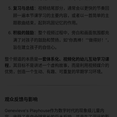
复习与总结
：视频结尾部分，通常会以更快的节奏回
顾一遍本节课学习的主要内容，或者以一首简单的主
题歌曲结束，起到巩固记忆的作用。
积极的鼓励
：整个视频过程中，旁白和画面氛围都充
满了对孩子的鼓励和赞扬，如“你真棒！”“做得好！”，
旨在建立孩子的自信心。
整个频道的本质是
一套体系化、视频化的幼儿互动学习课
程
，其目标不是讲述一个虚构故事，而是利用视频媒介的
优势，创造一个生动、有趣、可重复的早期学习环境。
观众反馈与影响
Genevieve's Playhouse作为数字时代的现象级儿童内
容，收获了来自全球家长的巨大反响，并产生了深远的影