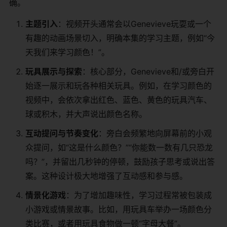
确。
主题引入
：视频开头通常会以Genevieve玩耍或一个
有趣的动画场景切入，明确本集的学习主题，例如“今
天我们来学习颜色！”。
玩具展示与探索
：核心部分，Genevieve和/或旁白开
始逐一展示和玩各种相关玩具。例如，在学习颜色的
视频中，会依次拿出红色、蓝色、黄色的玩具汽车、
球或积木，并大声说出颜色名称。
互动提问与节奏变化
：旁白会频繁地向屏幕前的小观
众提问，如“这是什么颜色？”“你能数一数有几只恐龙
吗？”，并留出几秒钟的停顿，鼓励孩子思考或说出答
案。这种设计极大地增强了互动感和参与感。
情景化游戏
：为了增加趣味性，学习过程常被包装成
小游戏或情景故事。比如，用玩具车举办一场颜色分
类比赛，或者用玩具食物做一顿“字母大餐”。