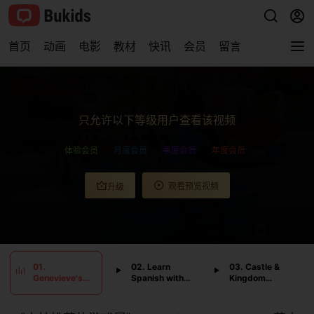
首页
动画
电影
教材
快讯
会员
留言
查看完整视频
只允许以下等级用户查看该视频
体验会员
月度会员
季度会员
年度会员
观看预览视频
升级
0:00
/
0:00
01.
02. Learn
03. Castle &
Genevieve's
Spanish with
Kingdom
Playhouse
Fruit &
Adventure!
Cartoons!
Crayons!