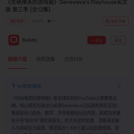
《吉纳维芙的游戏屋》Genevieve's Playhouse英文
版 第三季 [全12集]
0
2岁-6岁
5月8日
前往下载
Bukids
关注
私信
视频介绍
视频选集
交流讨论
AI智能摘要
《吉纳维芙的游戏屋》是全球知名的YouTube儿童教育品
牌，核心模式为通过小女孩Genevieve与玩具的真实互动，
教授婴幼儿颜色、数字、字母等基础认知内容。其成功关键
在于将“玩中学”理念具象化，结合多感官刺激、清晰语言输
入与高吸引力画面，精准契合1-6岁儿童认知发展规律。视