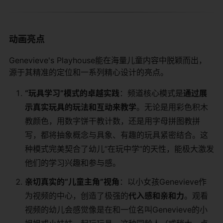
动画亮点
Genevieve's Playhouse能在海量儿童内容中脱颖而出，
源于其精准的定位和一系列精心设计的亮点。
“玩具学习”模式的卓越实践
：频道核心模式是
通过展
示真实玩具的玩法和互动来教学
。无论是用彩色积木
教颜色，用数字饼干教计数，还是用字母拼图教拼
写，都将抽象概念与具象、有趣的玩具紧密结合。这
种模式完美契合了幼儿“在玩中学”的天性，能极大激发
他们的学习兴趣和参与感。
亲切真实的“儿童主角”视角
：以小女孩Genevieve作
为视频的中心，创造了极强的
代入感和亲和力
。观看
视频的幼儿会感觉像是在和一位名叫Genevieve的小