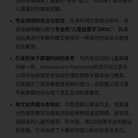
消费领域拥有了重要的“带货”能力，也反映了其内容对
儿童喜好的精准把握。
专业领域的关注与定位
：在海外网红营销分析中，该
频道被明确归类为
专业的“儿童启蒙学习KOL”
，其通
过玩具进行早教的模式被视为一种成功的商业与教育
结合案例。
引发的关于屏幕时间的思考
：与所有成功的儿童屏幕
内容一样，Genevieve's Playhouse的流行也让更多
父母开始审慎思考如何合理利用数字媒体进行教育。
它既展示了高质量教育视频的潜力，也提醒父母注意
平衡屏幕时间与线下真实互动的重要性。
跨文化传播与本地化
：尽管视频以英语为主，但其强
大的视觉教学法使其内容能够跨越语言障碍，被非英
语国家的儿童所接受。在中国，通过B站等平台的搬运
和传播，它也收获了大量的中国小粉丝和家长关注。