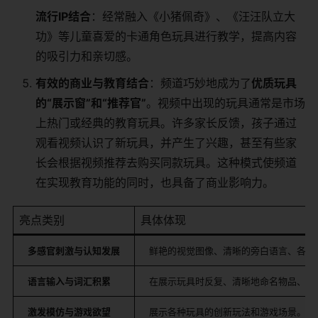
流行IP结合
：经常融入《小猪佩奇》、《汪汪队立大
功》等儿童喜爱的卡通角色玩具进行教学，提高内容
的吸引力和亲切感。
有效的商业与教育结合
：频道巧妙地成为了
优质玩具
的“展示窗”和“推荐官”
。视频中出现的玩具通常是市场
上热门或经典的教育玩具。许多家长反馈，孩子通过
观看视频认识了新玩具，并产生了兴趣，甚至有些家
长会根据视频推荐去购买同款玩具。这种模式使频道
在实现教育功能的同时，也具备了商业影响力。
亮点类别
具体体现
多感官刺激与认知发展
鲜艳的视觉图像、清晰的旁白语言、各种
语言输入与词汇积累
在展示玩具时反复、清晰地命名物品、颜
激发模仿与游戏欲望
展示各种玩具的创新玩法和游戏场景。