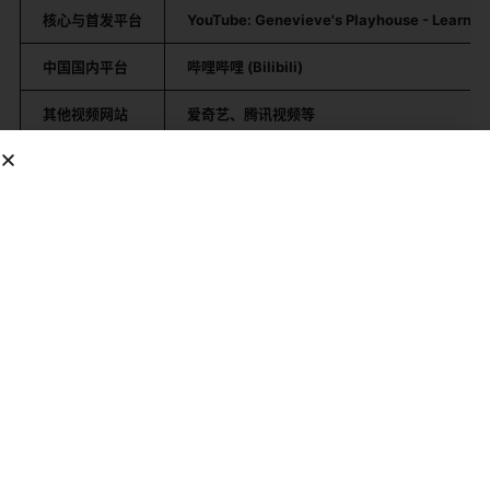
核心与首发平台
YouTube: Genevieve's Playhouse - Learning
中国国内平台
哔哩哔哩 (Bilibili)
其他视频网站
爱奇艺、腾讯视频等
早教应用聚合
某些国际早教APP
总结
：对于全球观众，
YouTube官方频道
是最佳选择。对
于中国国内观众，
哔哩哔哩
是获取相关资源最便捷的平
台。
角色与故事
需要明确的是，《Genevieve's Playhouse》
没有传统动
画的连续剧情和虚构角色
。它的“角色”是
真实的人物和玩
具
；它的“故事”是
围绕这些玩具展开的一个个独立的教学和