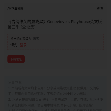
查看
下载权限
《吉纳维芙的游戏屋》Genevieve's Playhouse英文版
第三季 [全12集]
您当前的等级为
游客
请先
登录
下载地址
免责申明：
1. 本站所有文章均来自用户分享或网络收集整理,仅供用户交流学
习，禁用商业用途或盈利，下载后请在24小时之内删除；
2. 本站只提供WEB页面服务，不参与录制、上传、存储，如本帖侵
犯到
任何版权问题，请告知本站将及时予与删除、断开链接；
3. 版权归原作者所有，本站仅提供展示信息，仅限用于试看学习和