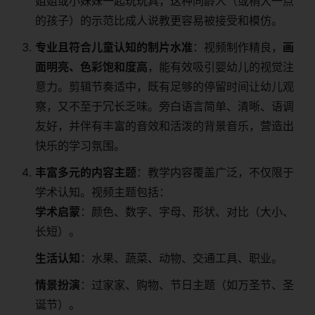
姐姐或小妹妹一起玩玩具，这种同龄人（或稍大一点
的孩子）的示范比成人说教更容易被接受和模仿。
专业且符合儿童认知的制片水准
：视频制作精良，
画
面明亮、色彩饱和度高
，能有效吸引婴幼儿的视觉注
意力。剪辑节奏适中，既有足够的停留时间让幼儿观
察，又不至于冗长乏味。旁白语言简单、清晰、语调
友好，并伴有丰富的音效和活泼的背景音乐，营造出
快乐的学习氛围。
丰富多元的内容主题
：教学内容覆盖广泛，不仅限于
学术认知。视频主题包括：
学术启蒙
：颜色、数字、字母、形状、对比（大小、
长短）。
生活认知
：水果、蔬菜、动物、交通工具、职业。
情景扮演
：过家家、购物、节日主题（如万圣节、圣
诞节）。