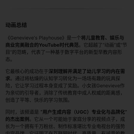
动画总结
《Genevieve's Playhouse》是一个
将儿童教育、娱乐与
商业完美融合的YouTube时代典范
。它超越了“动画”或“节
目”的范畴，代表了一种基于数字平台的新型早教内容形
态。
它最核心的成功在于
深刻理解并满足了幼儿学习的内在需
求
。通过将枯燥的认知学习转化为一场场有趣的玩具探
险，它让学习过程本身变成了奖励。小女孩Genevieve作
为亲切的引导者，消除了传统教育中成人权威的距离感，
创造了平等、快乐的学习氛围。
同时，该频道是
“用户生成内容（UGC）专业化与品牌化”
的杰出案例
。它从一个可能始于家庭分享的视频点子，成
长为一个拥有千万粉丝、制作标准堪比专业电视台的强势
内容品牌。它证明了在互联网时代，高质量、有诚意的教