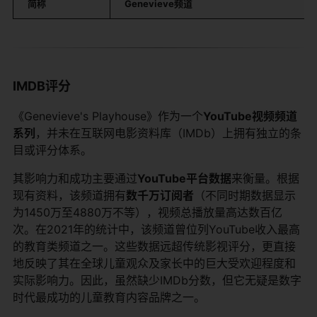
简称
Genevieve频道
IMDB评分
《Genevieve's Playhouse》作为一个
YouTube视频频道
系列
，并未在互联网电影资料库（IMDb）上拥有独立的条
目或评分体系。
其影响力和成功主要通过
YouTube平台数据
来衡量。根据
现有资料，该频道拥有
数千万订阅者
（不同时期数据显示
为1450万至4880万不等），视频总播放量高达数百亿
次。在2021年的统计中，该频道曾位列YouTube收入最高
的教育类频道之一。这些数据远超传统影视评分，更直接
地反映了其在全球儿童观众及家长中的巨大受欢迎程度和
实际影响力。因此，虽然缺少IMDb分数，但它无疑是数字
时代最成功的儿童教育内容品牌之一。