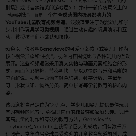
《Genevieve's Playhouse》（中文常译作《吉纳维芙的
剧场》或《吉纳维芙的游戏屋》）并非一部传统意义上的
“动画剧集”，而是一个
在全球范围内极具影响力的
YouTube儿童教育视频频道
。该频道专注于为婴幼儿和学
步儿制作
玩具学习类视频
，通过生动有趣的玩具演示和互
动，教授孩子们基础认知技能。
频道以一位名叫
Genevieve
的可爱小女孩（或婴儿）作为
核心视觉形象和“主角”，视频内容围绕她与各种玩具的互动
展开。这些视频通常采用
真人实拍与动画元素相结合
的形
式，画面色彩鲜艳，节奏明快，配以欢快的音乐和清晰的
旁白解说。视频主题涵盖颜色识别、数字计数、字母学
习、形状认知、物品分类、简单拼写等学前教育的核心内
容。
该频道将自己定位为“为儿童、学步儿和婴儿提供最佳玩具
学习视频的地方”，强调其内容的
教育性和家庭乐趣
。凭借
其高质量的制作和有效的教育方法，Genevieve's
Playhouse在YouTube上获得了巨大的成功，拥有数千万
订阅者，常年位居全球最受欢迎的儿童教育频道前列，成