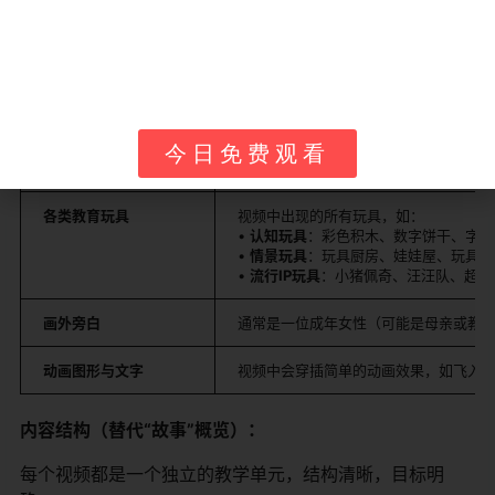
游戏场景
。
核心内容元素（替代“角色”介绍）：
元素类型
具体内容与示例
今日免费观看
中心人物：Genevieve
一位真实的小女孩（在不同时期视频中年
各类教育玩具
视频中出现的所有玩具，如：
•
认知玩具
：彩色积木、数字饼干、字母
•
情景玩具
：玩具厨房、娃娃屋、玩具车
•
流行IP玩具
：小猪佩奇、汪汪队、超级
画外旁白
通常是一位成年女性（可能是母亲或教
动画图形与文字
视频中会穿插简单的动画效果，如飞入
内容结构（替代“故事”概览）：
每个视频都是一个独立的教学单元，结构清晰，目标明