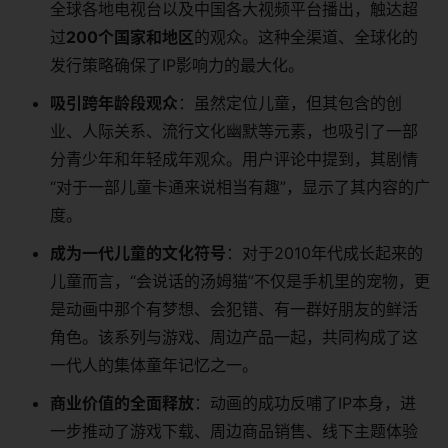
全球各地电视台以及中国各大视频平台播出，触达超
过
200个国家和地区
的观众。这种全渠道、全球化的
发行策略确保了IP影响力的最大化。
吸引跨年龄段观众
：虽然定位儿童，但其包含的创
业、人际关系、流行文化幽默等元素，也吸引了一部
分青少年和年轻成年观众。用户评论中提到，其剧情
“对于一部儿童卡通来说相当有趣”，显示了其内容的广
度。
成为一代儿童的文化符号
：对于2010年代成长起来的
儿童而言，“会说话的汤姆猫”不仅是手机里的宠物，更
是动画中那个有梦想、会犯错、有一群好朋友的鲜活
角色。该系列与游戏、周边产品一起，共同构成了这
一代人的集体童年记忆之一。
商业价值的全面释放
：动画的成功反哺了IP本身，进
一步推动了游戏下载、周边商品销售、线下主题体验