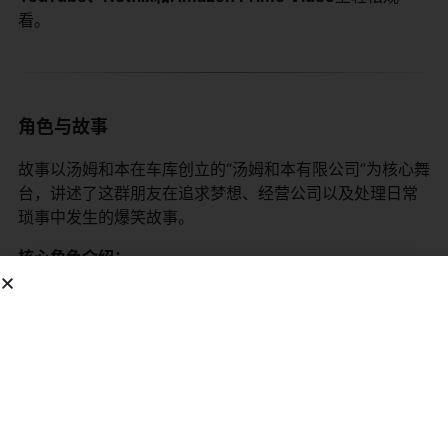
看。
角色与故事
故事以汤姆和本在车库创立的“汤姆和本有限公司”为核心舞
台，讲述了这群朋友在追求梦想、经营公司以及处理日常
琐事中发生的爆笑故事。
核心角色介绍：
角色名 (中/英)
形象与设定
汤姆 / Tom
一只灰色虎斑猫，公司的联合创始人与“创意总监
本 / Ben
一只米色的狗，汤姆最好的朋友和商业伙伴，