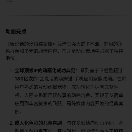
动画亮点
《会说话的汤姆猫家族》凭借其强大的IP基础、鲜明的角
色群像和多元的剧情内容，在儿童动画市场中占据了独特
地位。
全球顶级IP的动画化成功典范
：系列基于下载量超过
180亿次
的“会说话的汤姆猫”手机应用家族改编。它将
用户熟悉的互动虚拟宠物，成功转化为拥有完整性
格、人际关系和连续故事的动画角色，实现了从简单
应用到丰富叙事的飞跃，是跨媒体内容开发的经典案
例。
成人化色彩的儿童喜剧
：与许多低幼向动画不同，本
系列虽然角色可爱、基调轻松，但剧情却融入了
科技