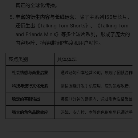
真正的全球化传播。
丰富的衍生内容与长线运营
：除了主系列156集长片，
还衍生出《Talking Tom Shorts》、《Talking Tom
and Friends Minis》等多个短片系列，形成了庞大的
内容矩阵，持续维持IP热度和用户粘性。
亮点类别
具体体现
社会情感与商业启蒙
通过汤姆和本经营公司，展现了
团队合作、
科技与流行文化元素
剧情围绕开发手机应用、应对黑客攻击、制
稳定的喜剧输出
每集11分钟的篇幅内，通过角色性格反差
强大的角色品牌效应
汤姆、安吉拉、本等角色形象早已通过手机应