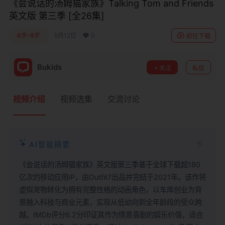
《会说话的汤姆猫家族》Talking Tom and Friends
英文版 第三季 [全26集]
0
6岁-9岁
5月12日
前往下载
Bukids
关注
私信
视频介绍
视频选集
交流讨论
AI智能摘要
《会说话的汤姆猫家族》英文版第三季基于全球下载超180
亿次的移动应用IP，由Outfit7出品并完结于2021年。该作将
虚拟宠物转化为拥有完整性格的动画角色，以车库创业为背
景融入科技与商业元素，实现从低幼向到全年龄段的受众跨
越。IMDb评分6.2分印证其作为情景喜剧的娱乐价值，适合