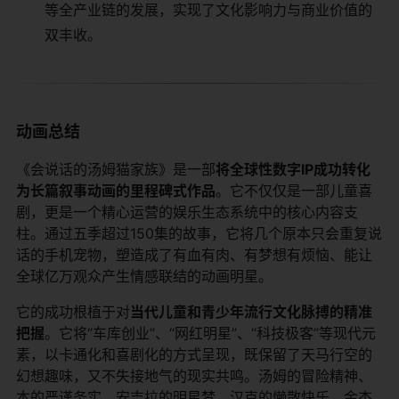
等全产业链的发展，实现了文化影响力与商业价值的
双丰收。
动画总结
《会说话的汤姆猫家族》是一部
将全球性数字IP成功转化
为长篇叙事动画的里程碑式作品
。它不仅仅是一部儿童喜
剧，更是一个精心运营的娱乐生态系统中的核心内容支
柱。通过五季超过150集的故事，它将几个原本只会重复说
话的手机宠物，塑造成了有血有肉、有梦想有烦恼、能让
全球亿万观众产生情感联结的动画明星。
它的成功根植于对
当代儿童和青少年流行文化脉搏的精准
把握
。它将“车库创业”、“网红明星”、“科技极客”等现代元
素，以卡通化和喜剧化的方式呈现，既保留了天马行空的
幻想趣味，又不失接地气的现实共鸣。汤姆的冒险精神、
本的严谨务实、安吉拉的明星梦、汉克的懒散快乐、金杰