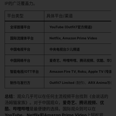
IP的广泛覆盖力。
平台类型
具体平台/渠道
全球首播平台
YouTube (Outfit7官方频道)
国际流媒体平台
Netflix, Amazon Prime Video
中国电视平台
中央电视台少儿频道
中国网络平台
爱奇艺、哔哩哔哩、腾讯视频、优酷、华为
智能电视/OTT平台
Amazon Fire TV, Roku, Apple TV (专属
制作与发行方
Outfit7 Limited
​ (制作)、
ARX Anima
等(动
总结
：观众几乎可以在任何主流视频平台找到《会说话的
汤姆猫家族》。对于中国观众，
爱奇艺、腾讯视频、优
酷、哔哩哔哩
是最便捷的选择。国际观众则可以在
YouTube、Netflix和Amazon Prime Video
上轻松观