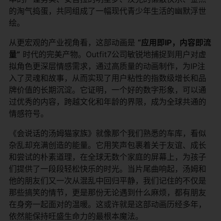
的淘气捣蛋，共同组成了一幅现代青少年生活的幽默浮世
绘。
从更宏观的产业视角看，这部动画是
“应用即IP，内容即流
量”
​ 时代的完美产物。Outfit7公司敏锐地捕捉到用户对虚
拟角色更深层情感需求，通过高质量的动画制作，为IP注
入了灵魂和故事，从而实现了用户粘性的指数级增长和品
牌价值的长期沉淀。它证明，一个好的数字形象，可以通
过优秀的内容，跨越文化和年龄的界限，成为全球共通的
情感符号。
《会说话的汤姆猫家族》就像那个我们熟悉的车库，看似
杂乱却充满创造的能量。它用笑声包裹着关于友谊、成长
和尝试的朴素道理，在全球无数个家庭的屏幕上，为孩子
们提供了一段段轻松快乐的时光。当片尾曲响起，汤姆和
他的朋友们又一次从混乱中回归平静，我们记住的不仅是
那些搞笑的情节，更是那份无论遇到什么麻烦，都有朋友
在身旁一起面对的温暖。这或许就是这部动画历经多年，
依然能保持旺盛生命力的最根本魔法。