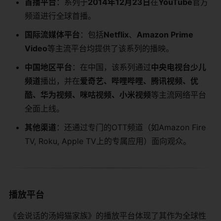
首播平台
：系列于
2014年12月23日
在
YouTube
官方
频道进行全球首播。
国际流媒体平台
：包括
Netflix
、
Amazon Prime
Video
等主流平台均提供了该系列的播映。
中国地区平台
：在中国，该系列通过
中央电视台少儿
频道
播出，并在
爱奇艺、哔哩哔哩、腾讯视频、优
酷、华为视频、咪咕视频、小米视频
等主流网络平台
全面上线。
其他渠道
：还通过专门的OTT频道（如Amazon Fire
TV, Roku, Apple TV上的专属应用）面向观众。
播放平台
《会说话的汤姆猫家族》的播放平台体现了其作为全球性