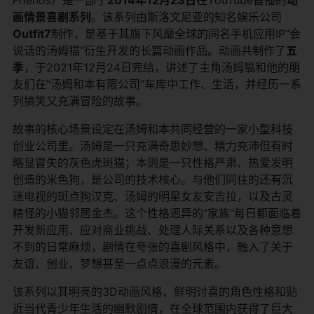
画情景喜剧系列
。该系列由斯洛文尼亚的知名娱乐公司
Outfit7
制作，是基于其旗下风靡全球的同名手机应用IP“会
说话的汤姆猫”衍生开发的长篇动画作品。动画共制作了
五
季
，于2021年12月24日完结，讲述了主角汤姆猫和他的朋
友们在“汤姆和本有限公司”车库中工作、生活，并经历一系
列搞笑又充满冒险的故事。
故事的核心场景设定在汤姆和本共同经营的一家小型科技
创业公司里。汤姆是一只充满奇思妙想、精力充沛但有时
略显冒失的灰色虎斑猫；本则是一只性格严肃、热爱发明
创造的米色狗，是公司的技术核心。与他们同住的还有沉
迷电视的斑点狗汉克、汤姆的明星女友安吉拉，以及古灵
精怪的小猫邻居金杰。这个性格迥异的“家族”每日都面临着
开发新应用、应对商业挑战、处理人际关系以及各种意想
不到的日常麻烦，剧情在夸张的喜剧风格中，融入了关于
友谊、创业、梦想甚至一点点浪漫的元素。
该系列以其明亮的3D动画风格、鲜明讨喜的角色性格和贴
近当代青少年生活的幽默剧情，在全球范围内获得了巨大