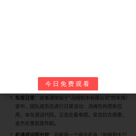
安吉拉 / Angela
一只优雅的白色猫，汤姆的女友，怀揣明星梦
汉克 / Hank
一只身上有蓝色斑点的白色狗，汤姆的室友。
金杰 / Ginger
一只橙白相间的小猫，汤姆的邻居（在原短片
故事模式概览：
作为一部动画情景喜剧，每一集都是一个相对独立的故
今日免费观看
事，围绕团队遇到的某个具体问题或挑战展开。
车库日常
：故事通常始于“汤姆和本有限公司”的车库/
家中，团队成员在进行日常活动：汤姆在构思新应
用，本在调试代码，汉克在看电视，安吉拉在练歌，
金杰在策划恶作剧。
机遇或问题出现
：可能是一个商业机会（如接到大订