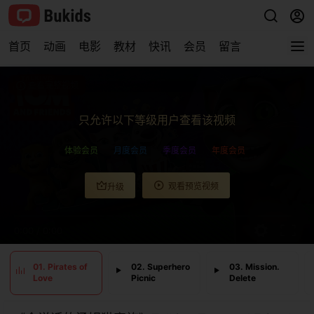
首页
动画
电影
教材
快讯
会员
留言
查看完整视频
只允许以下等级用户查看该视频
体验会员
月度会员
季度会员
年度会员
观看预览视频
升级
0:00
/
0:00
01. Pirates of
02. Superhero
03. Mission.
Love
Picnic
Delete