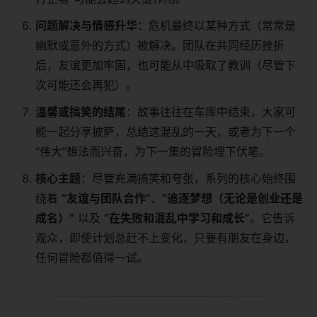
问题解决与情感升华
：危机最终以某种方式（常常是
幽默或意外的方式）被解决。团队在共同经历挫折
后，友谊更加牢固，也可能从中吸取了教训（尽管下
次可能还会再犯）。
温馨或搞笑的结尾
：故事往往在车库中结束，大家可
能一起分享披萨，总结这混乱的一天，或者为下一个
“伟大”想法而兴奋，为下一集的冒险埋下伏笔。
核心主题
：尽管充满搞笑和夸张，系列的核心始终围
绕着
“友谊与团队合作”
、
“追逐梦想（无论是创业还是
成名）”
​ 以及
“在失败和混乱中学习和成长”
。它告诉
观众，即使计划总赶不上变化，只要有朋友在身边，
任何冒险都值得一试。