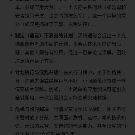
单、参加应用大赛）、一个人际关系问题（如汤姆和
安吉拉闹矛盾、金杰感到被忽视）、或一个纯粹的意
外（如汉克搞砸了某事、发明失控）。
制定（通常）不靠谱的计划
：汤姆通常会提出一个充
满激情但考虑不周的计划，本会从技术角度提出质
疑，其他人则各有打算。经过一番争论或误解，团队
决定执行某个方案。
计划执行与混乱升级
：在执行过程中，由于性格差
异、沟通失误或纯粹运气不好，小问题像滚雪球一样
演变成大混乱。例如，一个简单的应用测试可能引发
全城断电，一次浪漫约会可能变成灾难救援。
危机与临时解决
：当情况变得无法收拾时，团队不得
不暂时放下分歧，共同面对危机。这时，本的技术知
识、汤姆的急智、安吉拉的沟通能力、甚至汉克的“歪
打正着”可能会起到关键作用。