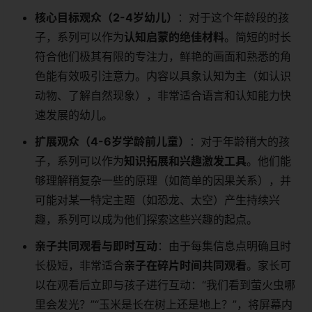
核心目标观众（2-4岁幼儿）
：对于这个年龄段的孩
子，系列可以作为
认知启蒙的绝佳材料
。简短的时长
符合他们极其有限的专注力，鲜艳的画面和熟悉的角
色能有效吸引注意力。内容以具象认知为主（如认识
动物、了解自然现象），非常适合语言和认知能力快
速发展的幼儿。
扩展观众（4-6岁学龄前儿童）
：对于年龄稍大的孩
子，系列可以作为
知识拓展和兴趣激发工具
。他们能
够理解稍复杂一些的原理（如简单的因果关系），并
可能对某一特定主题（如恐龙、太空）产生持续兴
趣，系列可以成为他们探索这些兴趣的起点。
亲子共同观看与即时互动
：由于每集信息点明确且时
长极短，非常适合
亲子在碎片时间共同观看
。家长可
以在观看后立即与孩子进行互动：“我们看到萤火虫哪
里会发光？”“玉米是长在树上还是地上？”，将屏幕内