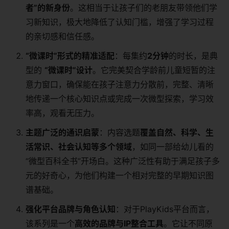
者”的新身份
。这相当于让孩子们的老朋友带领他们学
习新知识，极大地降低了认知门槛，增强了学习过程
的亲切感和信任感。
“微课时”形式的精准适配
：每集约
2分钟
的时长，是典
型的
“微课时”设计
。它完美契合学龄前儿童短暂的注
意力窗口，确保能在孩子注意力分散前，完整、清晰
地传递一个核心知识点或完成一次微型探索，学习效
率高，观看无压力。
主题广泛的通识启蒙
：内容选题
覆盖自然、科学、生
活常识、社会认知等多个领域
，如同一部给幼儿看的
“微型百科全书”开场白。这种广泛性有助于满足孩子多
元的好奇心，为他们构建一个相对完整的早期知识图
谱基础。
强化平台品牌与角色认知
：对于PlayKids平台而言，
该系列是一个
高效的品牌与IP整合工具
。它让不同原