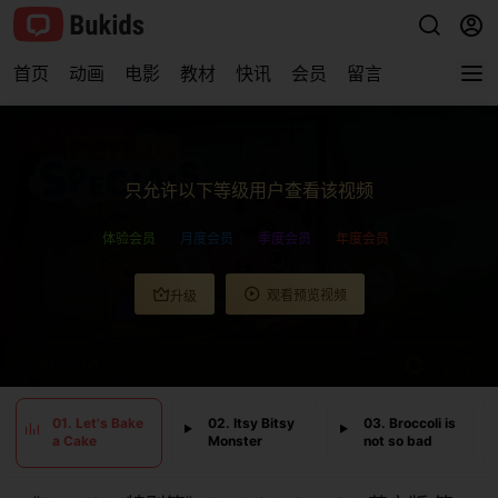
首页
动画
电影
教材
快讯
会员
留言
查看完整视频
只允许以下等级用户查看该视频
体验会员
月度会员
季度会员
年度会员
观看预览视频
升级
0:00
/
0:00
01. Let's Bake
02. Itsy Bitsy
03. Broccoli is
a Cake
Monster
not so bad