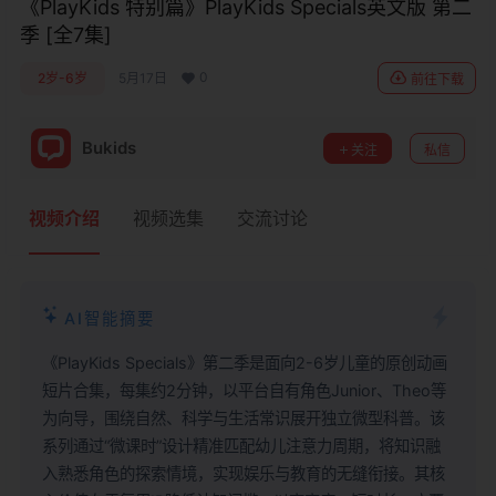
《PlayKids 特别篇》PlayKids Specials英文版 第二
季 [全7集]
0
2岁-6岁
5月17日
前往下载
Bukids
关注
私信
视频介绍
视频选集
交流讨论
AI智能摘要
《PlayKids Specials》第二季是面向2-6岁儿童的原创动画
短片合集，每集约2分钟，以平台自有角色Junior、Theo等
为向导，围绕自然、科学与生活常识展开独立微型科普。该
系列通过“微课时”设计精准匹配幼儿注意力周期，将知识融
入熟悉角色的探索情境，实现娱乐与教育的无缝衔接。其核