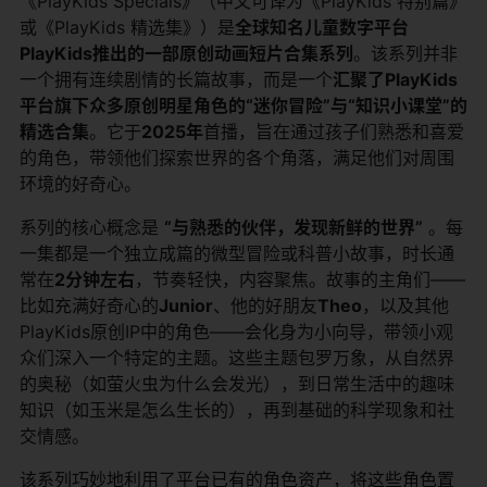
《PlayKids Specials》（中文可译为《PlayKids 特别篇》
或《PlayKids 精选集》）是
全球知名儿童数字平台
PlayKids推出的一部原创动画短片合集系列
。该系列并非
一个拥有连续剧情的长篇故事，而是一个
汇聚了PlayKids
平台旗下众多原创明星角色的“迷你冒险”与“知识小课堂”的
精选合集
。它于
2025年
首播，旨在通过孩子们熟悉和喜爱
的角色，带领他们探索世界的各个角落，满足他们对周围
环境的好奇心。
系列的核心概念是
“与熟悉的伙伴，发现新鲜的世界”
​ 。每
一集都是一个独立成篇的微型冒险或科普小故事，时长通
常在
2分钟左右
，节奏轻快，内容聚焦。故事的主角们——
比如充满好奇心的
Junior
、他的好朋友
Theo
，以及其他
PlayKids原创IP中的角色——会化身为小向导，带领小观
众们深入一个特定的主题。这些主题包罗万象，从自然界
的奥秘（如萤火虫为什么会发光），到日常生活中的趣味
知识（如玉米是怎么生长的），再到基础的科学现象和社
交情感。
该系列巧妙地利用了平台已有的角色资产，将这些角色置