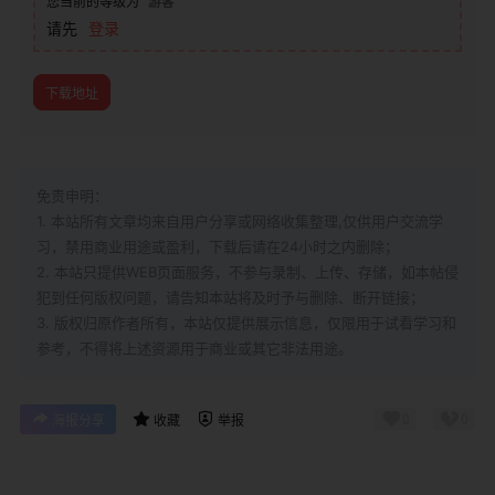
您当前的等级为
游客
请先
登录
下载地址
免责申明：
1. 本站所有文章均来自用户分享或网络收集整理,仅供用户交流学
习，禁用商业用途或盈利，下载后请在24小时之内删除；
2. 本站只提供WEB页面服务，不参与录制、上传、存储，如本帖侵
犯到
任何版权问题，请告知本站将及时予与删除、断开链接；
3. 版权归原作者所有，本站仅提供展示信息，仅限用于试看学习和
参考，不得将上述资源用于商业或其它非法用途。
0
0
海报分享
收藏
举报