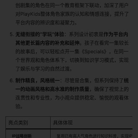
创剧集的角色在同一个教育框架下联动，加深了用户
对PlayKids整体角色家族的认知和情感连接，提升了
平台内容的辨识度和凝聚力。
无缝衔接的“学玩”体验
：系列设计初衷是
作为平台内
其他更长篇内容的补充和延伸
。孩子在看完一集较长
的故事后，可以轻松点开一集《Specials》，在同一
个世界观和角色体系下，切换到知识学习模式，实现
了娱乐与学习的自然过渡。
制作精良，风格统一
：尽管是合集，但系列保持了
统
一的动画风格和高水准的制作质量
，确保了视觉上的
连贯性和专业性，为小观众提供稳定、愉悦的观看体
验。
亮点类别
具体体现
IP战略创新
复用已有高人气角色进行知识科普，实现IP价