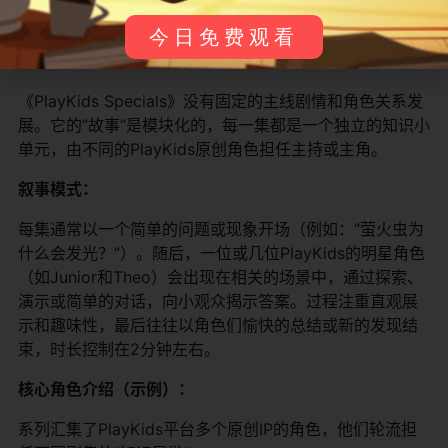
今日免费观看
角色与故事
《PlayKids Specials》没有固定的主线剧情和角色关系发
展。它的“故事”是模块化的，每一集都是一个独立的知识小
单元，由不同的PlayKids原创角色担任主持或主角。
叙事模式：
每集通常以一个简单的问题或现象开场（例如：“萤火虫为
什么会发光？”）。随后，一位或几位PlayKids的明星角色
（如Junior和Theo）会出现在相关的场景中，通过探索、
演示或简单的对话，向小观众揭示答案。过程注重直观展
示和趣味性，最后往往以角色们愉快的总结或新的发现结
束，时长控制在2分钟左右。
核心角色介绍（示例）：
系列汇集了PlayKids平台多个原创IP的角色，他们轮流担