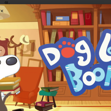
伴。
平台类型
具体平台/渠道
核心及首发平台
PlayKids App / PlayKids+
大型流媒体平台
Amazon Prime Video
数字商店/流媒体
Apple TV
其他可能渠道
Hopster
中国地区
截至2026年5月，该系列为PlayKids平台
总结
：观看《PlayKids Specials》最直接的途径是通过
PlayKids官方应用
。同时，它也在
Amazon Prime
Video
​ 和
Apple TV
​ 等主流国际流媒体平台上线，方便全
球家庭通过不同渠道获取。