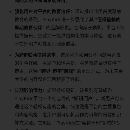
高的实用性和满意度评价
。
强化用户对平台的教育信任
：通过推出此类高度聚焦
教育的系列，PlayKids进一步强化了其
“值得信赖的
早期教育伙伴”
​ 的品牌形象。它向家长表明，平台不仅
提供娱乐，更致力于提供结构化的学习体验，这有助
于提升用户粘性和订阅忠诚度。
为跨IP联动提供范本
：该系列为如何让不同故事背景
的角色在统一主题下和谐共处、服务教育目标提供了
范本。这种
“跨界”但不“跳戏”
​ 的呈现方式，为未来更
大型的内容整合项目积累了经验。
长期影响潜力
：如果持续更新，该系列有望成为
PlayKids平台一个标志性的
“知识门户”
​ 。新用户可以
通过这个轻松有趣的合集，快速熟悉平台的主要角色
和内容风格；老用户则可以将其作为可靠的日常知识
补充来源。它巩固了PlayKids在“寓教于乐”领域的专