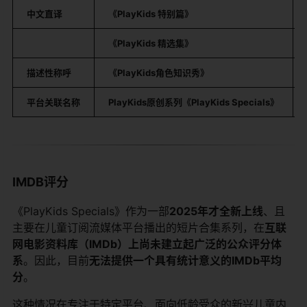
中文直译
《PlayKids 特别篇》
《PlayKids 精选集》
描述性称呼
《PlayKids角色知识秀》
平台关联名称
PlayKids原创系列《PlayKids Specials》
IMDB评分
《PlayKids Specials》作为一部
2025年才全新上线
、且
主要在儿童订阅流媒体平台播出的短片合集系列，在
互联
网电影资料库（IMDb）上尚未建立起广泛的公众评分体
系
。因此，目前
无法提供一个具有统计意义的IMDb平均
分
。
这种情况在专注于特定平台、面向低龄受众的新兴儿童内