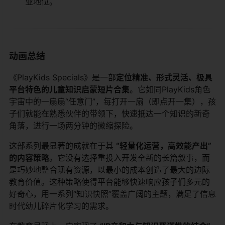
业地位。
动画总结
《PlayKids Specials》是一部
定位精准、形式灵活、极具
平台特色的儿童知识启蒙短片合集
。它如同PlayKids角色
宇宙中的一扇扇“任意门”，每打开一扇（即点开一集），孩
子们就能在熟悉伙伴的带领下，快速抵达一个知识的新奇
角落，进行一场两分钟的微缩探险。
这部系列最显著的成就在于其
“轻量化运营，高效能产出”
的内容策略
。它没有选择重投入开发全新的长篇叙事，而
是巧妙地整合现有资源，以最小的成本创造了最大的边际
教育价值。这种策略使得平台能够快速响应孩子们多元的
好奇心，用一系列“知识快照”覆盖广阔的主题，满足了信息
时代幼儿碎片化学习的需求。