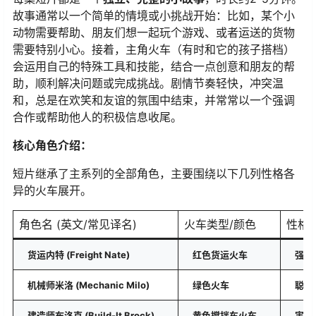
故事通常以一个简单的情境或小挑战开始：比如，某个小
动物需要帮助、朋友们想一起玩个游戏、或者运送的货物
需要特别小心。接着，主角火车（有时和它的孩子搭档）
会运用自己的特殊工具和技能，结合一点创意和朋友的帮
助，顺利解决问题或完成挑战。剧情节奏轻快，冲突温
和，总是在欢笑和友谊的氛围中结束，并常常以一个强调
合作或帮助他人的积极信息收尾。
核心角色介绍：
短片继承了主系列的全部角色，主要围绕以下几列性格各
异的火车展开。
角色名 (英文/常见译名)
火车类型/颜色
性格
货运内特 (Freight Nate)
红色货运火车
强壮
机械师米洛 (Mechanic Milo)
绿色火车
聪明
建造师布洛克 (Build-It Brock)
黄色搅拌车火车
害羞