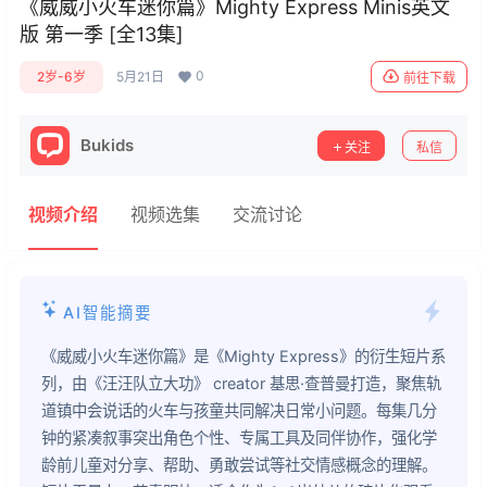
《威威小火车迷你篇》Mighty Express Minis英文
版 第一季 [全13集]
0
2岁-6岁
5月21日
前往下载
Bukids
关注
私信
视频介绍
视频选集
交流讨论
AI智能摘要
《威威小火车迷你篇》是《Mighty Express》的衍生短片系
列，由《汪汪队立大功》 creator 基思·查普曼打造，聚焦轨
道镇中会说话的火车与孩童共同解决日常小问题。每集几分
钟的紧凑叙事突出角色个性、专属工具及同伴协作，强化学
龄前儿童对分享、帮助、勇敢尝试等社交情感概念的理解。