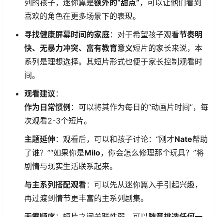
列的孩子，迷你篇是
额外的“甜点”
，可以让他们看到
喜欢的角色在更多场景下的表现。
寻找健康屏幕时间的家庭
：对于希望孩子观看
节奏明
快、无暴力冲突、富有教育意义
短片的家长来说，本
系列是理想选择。其短片形式也便于家长控制观看时
间。
观看建议
：
作为日常惯例
：可以将其作为每日的“动画片时间”，每
次观看2-3个短片。
主题延伸
：观看后，可以和孩子讨论：“刚才
Nate
帮助
了谁？”“如果你是
Milo
，你会怎么修理那个玩具？”将
剧情与现实生活联系起来。
与主系列搭配观看
：可以先从迷你篇入手引起兴趣，
再过渡到情节更丰富的主系列剧集。
无需顺序
：短片之间关联性弱，可以
随意挑选任何一