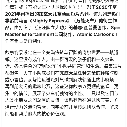
《Mighty Express Minis》（中文可译作《威威小火车迷
你篇》或《万能火车小队迷你剧》）是一部
于2020年至
2021年间播出的加拿大儿童动画短片系列
。该系列是
热门
学龄前动画《Mighty Express》（万能火车）的衍生作
品
，由打造了《汪汪队立大功》的
基思·查普曼
创作，
Spin
Master Entertainment
公司制作，
Atomic Cartoons
工
作室负责动画制作。
故事背景设定在一个充满铁轨与冒险的奇妙世界——
轨道
镇
。这里没有成年人，由一群可爱的孩子们和一支会说
话、各具特色的“万能火车”小队共同管理和生活。每集短片
都聚焦于火车小队成员们
在完成大型任务之余的轻松时刻
或小冒险
。从帮忙运送派对气球到解决轨道上的小麻烦，
再到朋友间的趣味比赛，这些迷你故事以更短的篇幅、更
集中的情节，展现了火车们独特的个性、工具以及它们与
人类小朋友之间深厚的友谊。该系列旨在通过快节奏、充
满行动力的迷你冒险，向学龄前儿童传递团队合作、解决
问题和帮助他人的核心价值观。