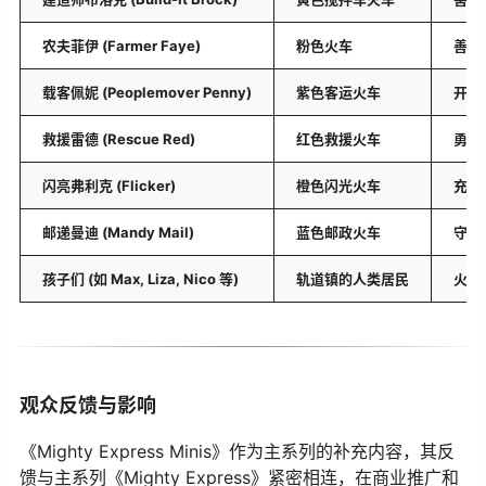
农夫菲伊 (Farmer Faye)
粉色火车
善良
载客佩妮 (Peoplemover Penny)
紫色客运火车
开朗
救援雷德 (Rescue Red)
红色救援火车
勇敢
闪亮弗利克 (Flicker)
橙色闪光火车
充满
邮递曼迪 (Mandy Mail)
蓝色邮政火车
守时
孩子们 (如 Max, Liza, Nico 等)
轨道镇的人类居民
火车
观众反馈与影响
《Mighty Express Minis》作为主系列的补充内容，其反
馈与主系列《Mighty Express》紧密相连，在商业推广和