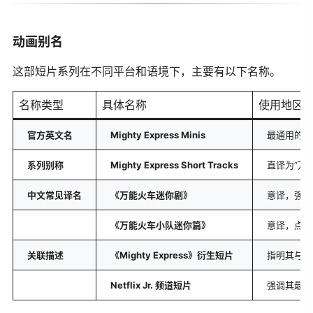
动画别名
这部短片系列在不同平台和语境下，主要有以下名称。
名称类型
具体名称
使用地区
官方英文名
Mighty Express Minis
最通用的名
系列别称
Mighty Express Short Tracks
直译为“万
中文常见译名
《万能火车迷你剧》
意译，强调
《万能火车小队迷你篇》
意译，点明
关联描述
《Mighty Express》衍生短片
指明其与主
Netflix Jr. 频道短片
强调其最初