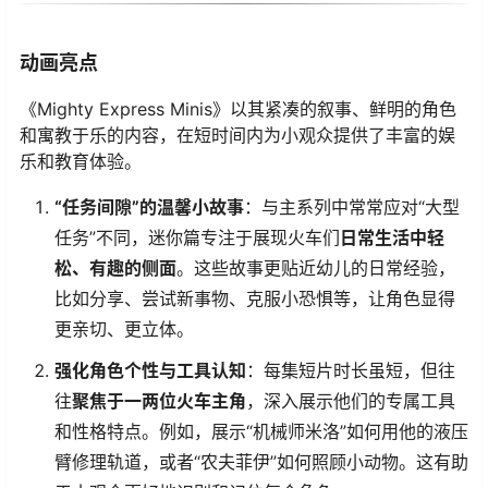
动画亮点
《Mighty Express Minis》以其紧凑的叙事、鲜明的角色
和寓教于乐的内容，在短时间内为小观众提供了丰富的娱
乐和教育体验。
“任务间隙”的温馨小故事
：与主系列中常常应对“大型
任务”不同，迷你篇专注于展现火车们
日常生活中轻
松、有趣的侧面
。这些故事更贴近幼儿的日常经验，
比如分享、尝试新事物、克服小恐惧等，让角色显得
更亲切、更立体。
强化角色个性与工具认知
：每集短片时长虽短，但往
往
聚焦于一两位火车主角
，深入展示他们的专属工具
和性格特点。例如，展示“机械师米洛”如何用他的液压
臂修理轨道，或者“农夫菲伊”如何照顾小动物。这有助