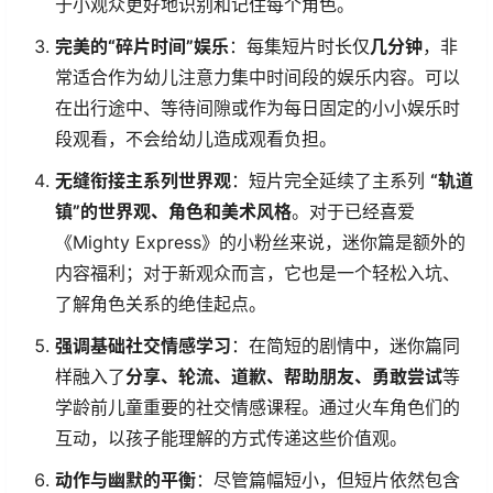
于小观众更好地识别和记住每个角色。
完美的“碎片时间”娱乐
：每集短片时长仅
几分钟
，非
常适合作为幼儿注意力集中时间段的娱乐内容。可以
在出行途中、等待间隙或作为每日固定的小小娱乐时
段观看，不会给幼儿造成观看负担。
无缝衔接主系列世界观
：短片完全延续了主系列
“轨道
镇”的世界观、角色和美术风格
。对于已经喜爱
《Mighty Express》的小粉丝来说，迷你篇是额外的
内容福利；对于新观众而言，它也是一个轻松入坑、
了解角色关系的绝佳起点。
强调基础社交情感学习
：在简短的剧情中，迷你篇同
样融入了
分享、轮流、道歉、帮助朋友、勇敢尝试
等
学龄前儿童重要的社交情感课程。通过火车角色们的
互动，以孩子能理解的方式传递这些价值观。
动作与幽默的平衡
：尽管篇幅短小，但短片依然包含