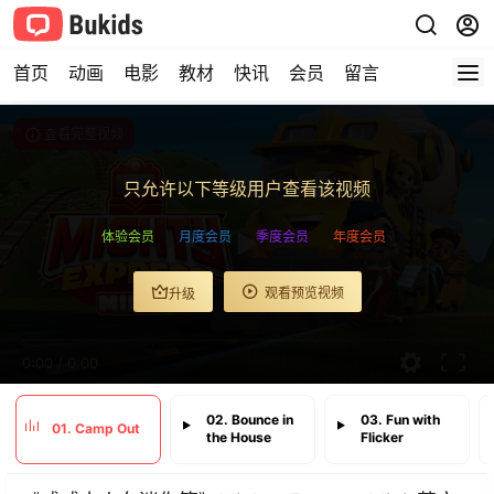
首页
动画
电影
教材
快讯
会员
留言
查看完整视频
只允许以下等级用户查看该视频
体验会员
月度会员
季度会员
年度会员
观看预览视频
升级
0:00
/
0:00
02. Bounce in
03. Fun with
01. Camp Out
the House
Flicker