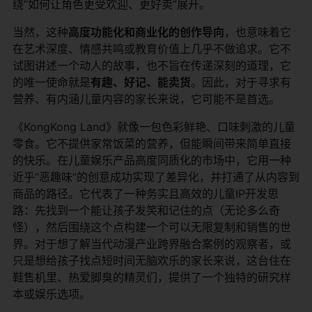
绕“如何让角色更受欢迎、更好卖”展开。
当然，这种
高度功能化和商业化的创作导向
，也意味着它
在艺术深度、情感共鸣或教育价值上几乎不做追求。它不
试图讲述一个动人的故事，也不旨在传递深刻的道理，它
的唯一使命就是
有趣、好记、能卖货
。因此，对于寻求有
营养、有内涵儿童内容的家长来说，它可能不是首选。
《KongKong Land》就像一包色彩鲜艳、口味刺激的儿童
零食。它不提供家常饭菜的营养，但能瞬间带来简单直接
的快乐。在儿童娱乐产品高度同质化的市场中，它用一种
近乎“恶趣味”的创意成功实现了差异化，并打通了从内容到
商品的路径。它代表了一种务实且高效的儿童IP开发思
路：先找到一个能让孩子发笑和记住的点（无论多么奇
怪），然后围绕这个点构建一个可以无限复制和销售的世
界。对于想了解当代动漫产业跨界融合案例的观察者，或
只是想给孩子找点短时间无脑欢乐的家长来说，这台住在
鞋售机里、热爱脚臭的精灵们，提供了一个独特的研究样
本或娱乐选项。