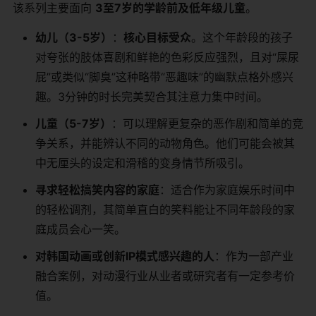
该系列主要面向
3至7岁的学龄前及低年级儿童
。
幼儿（3-5岁）
：
核心目标受众
。这个年龄段的孩子
对夸张的肢体喜剧和鲜艳的色彩反应强烈，且对“屎尿
屁”或类似“脚臭”这种略带“恶趣味”的幽默点格外感兴
趣。3分钟的时长完美契合其注意力集中时间。
儿童（5-7岁）
：可以理解更复杂的恶作剧和简单的竞
争关系，并能辨认不同的动物角色。他们可能会被其
中无厘头的设定和滑稽的变身情节所吸引。
寻求轻松搞笑内容的家庭
：适合作为家庭娱乐时间中
的轻松调剂，其简单直白的笑料能让不同年龄段的家
庭成员会心一笑。
对韩国动画或创新IP模式感兴趣的人
：作为一部产业
融合案例，对动漫行业从业者或研究者有一定参考价
值。