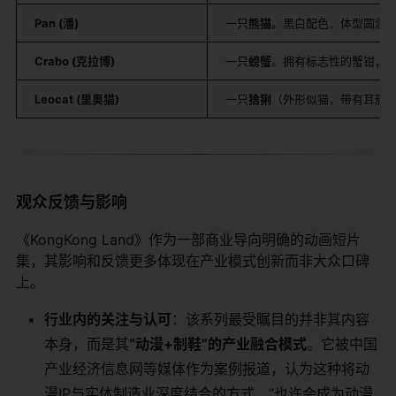
Pan (潘)
一只
熊猫
。黑白配色，体型圆润
Crabo (克拉博)
一只
螃蟹
。拥有标志性的蟹钳，
Leocat (里奥猫)
一只
猞猁
（外形似猫，带有耳簇
观众反馈与影响
《KongKong Land》作为一部商业导向明确的动画短片
集，其影响和反馈更多体现在产业模式创新而非大众口碑
上。
行业内的关注与认可
：该系列最受瞩目的并非其内容
本身，而是其
“动漫+制鞋”的产业融合模式
。它被中国
产业经济信息网等媒体作为案例报道，认为这种将动
漫IP与实体制造业深度结合的方式，“也许会成为动漫