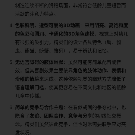
制造连续不断的滑稽场面，非常符合低龄儿童短暂而
活跃的注意力特点。
色彩鲜明、造型可爱的3D动画
：采用
明亮、高饱和度
的色彩
和
圆润、卡通化的3D角色建模
，视觉上对幼儿
有很强的吸引力。精灵们的设计各具特色（鹰、瓢
虫、熊猫、螃蟹、猞猁），易于辨认和记忆。
无语言障碍的肢体幽默
：虽然可能有简单配音或音
效，但其喜剧效果主要依靠
角色的肢体动作、表情和
滑稽的情境
来达成。这种依赖视觉的幽默方式
降低了
语言理解门槛
，使其更容易在不同文化和地区的低龄
儿童中传播。
简单的竞争与合作主题
：在看似胡闹的争夺战中，也
隐含了
友谊、团队合作、竞争与分享
的初级社交概
念。精灵们虽然彼此竞争，但也时常需要联手应对突
发状况。