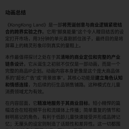
动画总结
《KongKong Land》是一部
将荒诞创意与商业逻辑紧密结
合的跨界实验之作
。它用“脚臭能量”这个令人瞠目结舌的设
定打开市场，用3分钟的单元喜剧抓住孩子，最终目的是将
屏幕上的精灵形象印到真实的童鞋上。
本作最值得探讨之处在于其
清晰的商业定位和完整的产业
链条设计
。它从诞生之初就不仅仅是一部动画，而是一个
完整的商品IP企划。动画内容本身更像是这个庞大商品体
系的“超长广告”或“背景故事”，其核心功能是
建立角色认知
和情感连接
，为后续的衍生品销售铺路。这种模式在儿童
消费领域尤为有效。
在内容层面，它
精准地服务于其商业目标
。短小精悍的篇
幅适合在短视频平台和流媒体上传播；简单重复的情节和
鲜明易记的角色，有利于低龄儿童快速接受并形成品牌记
忆；无厘头的设定则制造了话题性和差异性。这一切都围