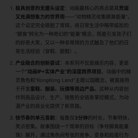
极具创意的无厘头设定
：动画最核心的亮点是其
荒诞
又充满想象力的世界观
——“动物精灵收集脚臭能量”。
这个设定完全跳脱了常规，将日常生活中略带尴尬的
“脚臭”转化为一种奇幻的“能量”概念，既能引发孩子们
的好奇大笑，又以一种非常规的方式触及了他们的日
常生活经验（穿鞋、脱鞋）。
产业融合的创新尝试
：本系列不仅是娱乐内容，更是
一个
“动画IP+实体产业”的深度跨界项目
。动画中的精
灵角色和“KongKong Land”主题公园概念，被直接用
于开发
童鞋、服装、玩偶等周边产品
。这种从内容创
作到商品设计、生产、销售的全链条掌控模式，为动
漫产业的商业化提供了新思路。
快节奏的单元喜剧
：每集仅
3分钟
的时长，节奏明快，
笑点密集。故事围绕一个简单的目标（争夺脚臭能量
珠）展开，通过角色间夸张的竞争、变身和捣蛋行为