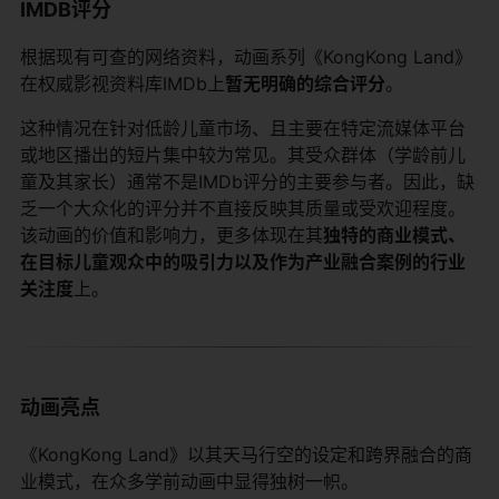
IMDB评分
根据现有可查的网络资料，动画系列《KongKong Land》
在权威影视资料库IMDb上
暂无明确的综合评分
。
这种情况在针对低龄儿童市场、且主要在特定流媒体平台
或地区播出的短片集中较为常见。其受众群体（学龄前儿
童及其家长）通常不是IMDb评分的主要参与者。因此，缺
乏一个大众化的评分并不直接反映其质量或受欢迎程度。
该动画的价值和影响力，更多体现在其
独特的商业模式、
在目标儿童观众中的吸引力以及作为产业融合案例的行业
关注度
上。
动画亮点
《KongKong Land》以其天马行空的设定和跨界融合的商
业模式，在众多学前动画中显得独树一帜。