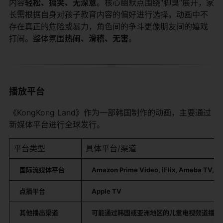
内容
轻松、搞笑、无深意
。核心幽默点围绕“脚臭”展开，家
长需根据自身对孩子教育内容的偏好进行选择。动画中不
存在真正的危险或暴力，角色间的争斗更像朋友间的嬉戏
打闹。整体氛围
热闹、滑稽、无害
。
播放平台
《KongKong Land》作为一部韩国制作的动画，主要通过
新媒体平台进行全球发行。
平台类型
具体平台/渠道
国际流媒体平台
Amazon Prime Video, iFlix, Ameba TV, Li
点播平台
Apple TV
其他播出渠道
可能通过韩国或亚洲地区的儿童电视频道播出