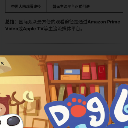
中国大陆观看途径
暂无主流平台正式引进
总结
：国际观众最方便的观看途径是通过
Amazon Prime
Video
或
Apple TV
等主流流媒体平台。
角色与故事
故事在一个充满童趣的“KongKong Land”主题公园里展
开，但主角们的家却在一个意想不到的地方——一台巨大
的鞋子自动售卖机内部。这里住着一群可爱的动物精灵，
它们的日常就是等待孩子们来买鞋，然后争夺那些被穿过
的、充满“脚臭能量”的鞋子。每一集都是一个独立的迷你闹
剧：可能是精灵们为了争夺一颗新掉落的“脚臭能量珠”而展
开一场滑稽的篮球赛；可能是淘气的里奥猫偷了能量珠后
被守护者佩里追得满世界跑；也可能是潘吸收了过多能量
后变成了“臭臭战士”，引发一连串笑话。它们的行动逻辑简