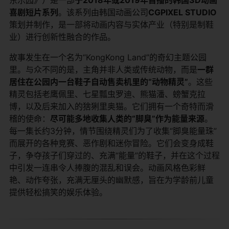
喜剧短片系列
。该系列由韩国动画公司
CGPIXEL STUDIO
策划并制作，是一部将动画内容与实体产业（特别是制鞋
业）进行创新性融合的作品。
故事发生在一个名为“KongKong Land”的奇幻主题公园
里。与众不同的是，主角并非人类或传统动物，而是
一群
居住在公园内一台鞋子自动售卖机里的“动物精灵”
。这些
精灵包括老鹰佩里、七星瓢虫罗迪、熊猫潘、螃蟹克拉
博，以及后来加入的猞猁里奥猫。它们拥有一个奇特而滑
稽的使命：
尽可能多地收集人类的“脚臭”作为能量来源
。
每一集长约3分钟，情节围绕精灵们为了收集“脚臭能量珠”
而展开的各种竞赛、恶作剧和迷你冒险。它们会变身成鞋
子，争夺孩子们穿过的、充满“能量”的鞋子，并在这个过程
中引发一连串令人捧腹的混乱和误会。动画风格色彩鲜
艳、动作夸张，充满无厘头的幽默感，旨在为学龄前儿童
提供轻松搞笑的娱乐体验。