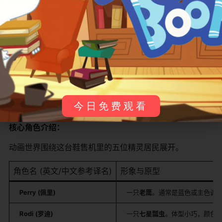
单直接——获取更多能量，成为最厉害的精灵。动画通过
这种看似“无聊”却又充满想象力的竞争，构建了一个完全自
洽的搞笑世界。
叙事风格：
叙事
节奏极快、情节简单、依赖视觉笑料
。每集约3分钟，
通常遵循“能量珠出现→精灵们争夺→引发混乱→意外结局”
的模式。整体基调
热闹、滑稽、无厘头
，配乐和音效夸张
今日免费观看
活泼，以增强喜剧效果。
核心角色介绍：
动画世界围绕这台鞋售机里的五位精灵居民展开。
角色名 (英文/中文参考译名)
形象与原型
Perry (佩里)
一只
老鹰
。通常是蓝色或主色调
Rodi (罗迪)
一只
七星瓢虫
。体型小巧，颜色