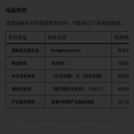
动画别名
这部动画在不同语境和市场中，可能有以下名称或描述。
名称类型
具体名称
使用地区
国际官方英文名
KongKong Land
最常用且正
韩语原名
콩콩랜드
在韩国本
中文译名参考
《孔孔乐园》
​ 或
《东东乐园》
根据音译
描述性名称
《鞋子精灵大冒险》
（非官方）
根据其核
产业融合项目
动漫与制鞋产业融合项目
在行业报