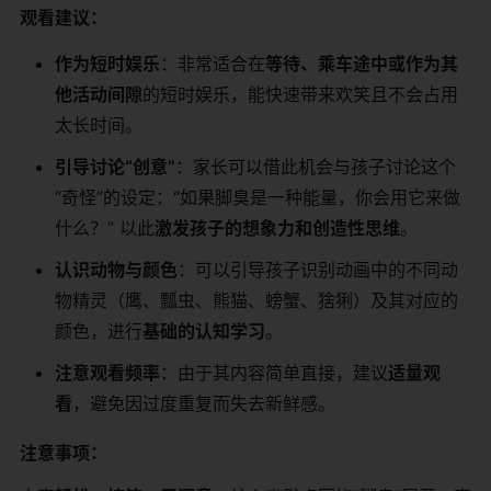
观看建议：
作为短时娱乐
：非常适合在
等待、乘车途中或作为其
他活动间隙
的短时娱乐，能快速带来欢笑且不会占用
太长时间。
引导讨论“创意”
：家长可以借此机会与孩子讨论这个
“奇怪”的设定：“如果脚臭是一种能量，你会用它来做
什么？” 以此
激发孩子的想象力和创造性思维
。
认识动物与颜色
：可以引导孩子识别动画中的不同动
物精灵（鹰、瓢虫、熊猫、螃蟹、猞猁）及其对应的
颜色，进行
基础的认知学习
。
注意观看频率
：由于其内容简单直接，建议
适量观
看
，避免因过度重复而失去新鲜感。
注意事项：