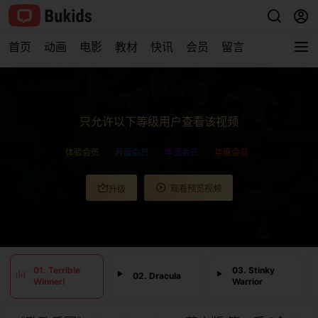
首页
动画
电影
教材
快讯
会员
留言
查看完整视频
只允许以下等级用户查看该视频
体验会员
月度会员
季度会员
年度会员
观看预览视频
升级
0:00
/
0:00
01. Terrible
03. Stinky
02. Dracula
Winner!
Warrior