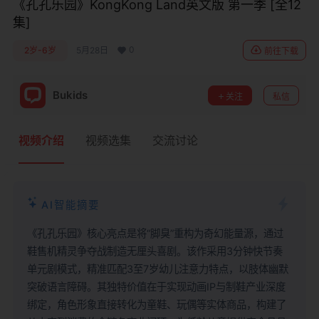
《孔孔乐园》KongKong Land英文版 第一季 [全12
集]
0
2岁-6岁
5月28日
前往下载
Bukids
关注
私信
视频介绍
视频选集
交流讨论
AI智能摘要
《孔孔乐园》核心亮点是将“脚臭”重构为奇幻能量源，通过
鞋售机精灵争夺战制造无厘头喜剧。该作采用3分钟快节奏
单元剧模式，精准匹配3至7岁幼儿注意力特点，以肢体幽默
突破语言障碍。其独特价值在于实现动画IP与制鞋产业深度
绑定，角色形象直接转化为童鞋、玩偶等实体商品，构建了