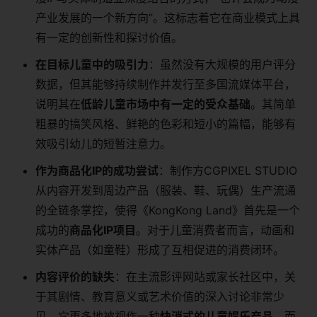
产业发展的一个新方向”。这标志着它在商业模式上具
有一定的创新性和探讨价值。
在目标儿童中的吸引力
：虽然没有大规模的用户评分
数据，但其能够持续制作并发行至多国流媒体平台，
说明其在
低龄儿童市场中有一定的受众基础
。其简单
粗暴的搞笑风格、鲜艳的色彩和短小的篇幅，能够有
效吸引幼儿的短暂注意力。
作为商品化IP的成功尝试
：制作方CGPIXEL STUDIO
从内容开发到周边产品（服装、鞋、玩偶）生产流通
的全链条掌控，使得《KongKong Land》首先是一个
成功的
商品化IP项目
。对于儿童消费者而言，动画和
实体产品（如童鞋）形成了互相促进的消费闭环。
内容评价的缺失
：在主流影评网站或家长社区中，关
于其剧情、教育意义或艺术价值的深入讨论非常少
见。它更多地被视作一种
快消式的儿童娱乐产品
，而