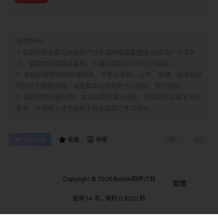
免责申明：
1. 本站所有文章均来自用户分享或网络收集整理,仅供用户交流学
习，禁用商业用途或盈利，下载后请在24小时之内删除；
2. 本站只提供WEB页面服务，不参与录制、上传、存储，如本帖侵
犯到
任何版权问题，请告知本站将及时予与删除、断开链接；
3. 版权归原作者所有，本站仅提供展示信息，仅限用于试看学习和
参考，不得将上述资源用于商业或其它非法用途。
0
0
海报分享
收藏
举报
Copyright © 2026
Bukids陪伴计划
繁體
查询 14 次，耗时 0.9220 秒