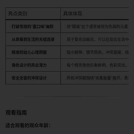
亮点类别
具体体现
打破常规的“重口味”幽默
将“脚臭”这个通常被视为负面的元素
从屏幕到生活的无缝连接
孩子看完动画后，可以在现实生活中找
精准的幼儿心理把握
短小精悍、情节简单、冲突直接、结局
角色设计的商业潜力
每个精灵角色形象鲜明、色彩突出，且
安全无害的冲突设计
所有冲突都围绕“收集能量”展开，表现
观看指南
适合观看的观众年龄：