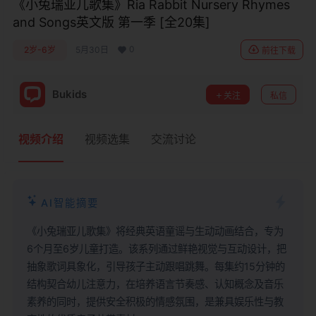
《小兔瑞亚儿歌集》Ria Rabbit Nursery Rhymes
and Songs英文版 第一季 [全20集]
0
2岁-6岁
5月30日
前往下载
Bukids
关注
私信
视频介绍
视频选集
交流讨论
AI智能摘要
《小兔瑞亚儿歌集》将经典英语童谣与生动动画结合，专为
6个月至6岁儿童打造。该系列通过鲜艳视觉与互动设计，把
抽象歌词具象化，引导孩子主动跟唱跳舞。每集约15分钟的
结构契合幼儿注意力，在培养语言节奏感、认知概念及音乐
素养的同时，提供安全积极的情感氛围，是兼具娱乐性与教