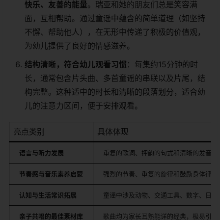
快乐、友善的能量
。瑞亚和她的朋友们总是笑容满
面，互相帮助。通过童谣中蕴含的简单道理（如坚持
不懈、帮助他人），在无形中传递了积极的价值观，
为幼儿提供了良好的情感滋养。
结构清晰，符合幼儿观看习惯
：每集约15分钟的时
长，通常包含片头曲、多首童谣的串联以及片尾，结
构完整。这种适中的时长和清晰的段落划分，适合幼
儿的注意力区间，便于安排观看。
亮点类别
具体体现
语言与听力发展
重复的歌词、押韵的句式和清晰的发音。
节奏感与音乐素养启蒙
强烈的节奏、重复的旋律和鼓励身体律动
认知与生活常识拓展
童谣中涉及动物、交通工具、数字、日常
亲子共唱的最佳素材库
歌曲均为家长耳熟能详的经典，极易引发