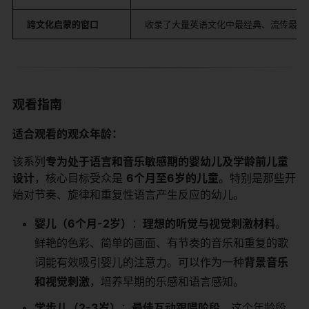
跨文化启蒙的窗口
收录了大量英语文化中最经典、流传最广
观看指南
适合观看的观众年龄：
该系列
专为处于语言和音乐敏感期的婴幼儿及学龄前儿童
设计
，核心目标受众是
6个月至6岁的儿童
。特别是那些开
始对节奏、旋律和重复性语言产生反应的幼儿。
婴儿（6个月-2岁）
：
理想的听觉与视觉刺激材料
。
鲜艳的色彩、简单的画面、有节奏的音乐和重复的歌
词能有效吸引婴儿的注意力。可以作为一种
背景音乐
和视觉刺激
，培养早期的乐感和语言感知。
学步儿（2-3岁）
：
最佳互动跟唱阶段
。这个年龄段