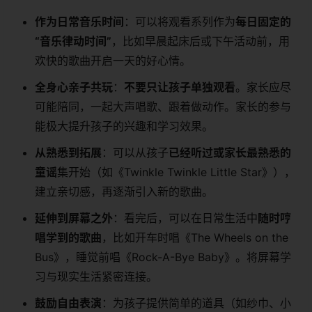
作为日常音乐时间
：可以将观看系列作为
每日固定的
“音乐律动时间”
，比如早晨起床后或下午活动前，用
欢快的歌曲开启一天的好心情。
全身心亲子共玩
：
不要只让孩子单独观看
。家长应尽
可能陪同，一起大声唱歌、跟着做动作。家长的参与
能极大提升孩子的兴趣和学习效果。
从熟悉到拓展
：可以从孩子
已经听过或家长最熟悉的
童谣
集开始（如《Twinkle Twinkle Little Star》），
建立亲切感，再逐渐引入新的歌曲。
延伸到屏幕之外
：看完后，可以在日常生活中
随时哼
唱学到的歌曲
，比如开车时唱《The Wheels on the
Bus》，睡觉前唱《Rock-A-Bye Baby》。将屏幕学
习与现实生活紧密连接。
鼓励自由表演
：为孩子提供简单的道具（如纱巾、小