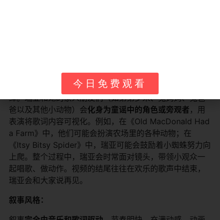
《Ria Rabbit Nursery Rhymes & Songs》系列没有连续
的故事线，其“故事”就是每一首被演绎的童谣本身。场景会
根据童谣的内容千变万化，可能是在农场、在公交车上、
在星空下，也可能是在蜘蛛网上。
在每一集中，主角
瑞亚（Ria）
​ 会以主持人和玩伴的双重
身份出现。她通常以欢快的片头曲开场，然后介绍本集要
今日免费观看
唱的童谣。接着，动画会无缝切入对这首童谣的生动演
绎。瑞亚和她的家人朋友们（如弟弟罗米、兔妈妈、兔爸
爸以及其他小动物）会
化身为童谣中的角色或旁观者
，用
表演将歌词内容可视化。例如，在《Old MacDonald Had
a Farm》中，他们可能会扮演农场里的各种动物；在
《Itsy Bitsy Spider》中，瑞亚可能会鼓励着小蜘蛛努力向
上爬。整个过程中，瑞亚会时常面对镜头，带领小观众一
起唱歌、做动作。视频的结尾往往在欢乐的歌声中结束，
瑞亚会和大家说再见。
叙事风格：
叙事
完全由音乐和歌词驱动
，节奏明快，充满动感。动画