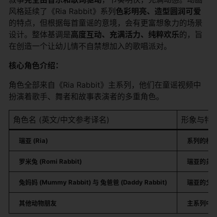
风格延续了《Ria Rabbit》系列
色彩明亮、造型圆润可爱
的特点，但根据每首童谣的意境，会有更富想象力的场景
设计。整体基调是
高度互动、充满活力、纯粹欢乐
的，旨
在创造一个让幼儿情不自禁想加入的歌唱派对。
核心角色介绍：
角色全部来自《Ria Rabbit》主系列，他们在童谣视频中
扮演着歌手、舞者和故事表演者的多重角色。
角色名 (英文/中文参考译名)
形象与特
瑞亚 (Ria)
系列的核
罗米兔 (Romi Rabbit)
瑞亚的弟
兔妈妈 (Mummy Rabbit) 与 兔爸爸 (Daddy Rabbit)
瑞亚的父
其他动物朋友
主系列中