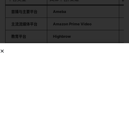
首播与主要平台
Ameba
根
主流流媒体平台
Amazon Prime Video
该
教育平台
Highbrow
部
官方内容矩阵
《Ria Rabbit》官方门户或关联频道
可
中国大陆观看途径
通过视频网站搜索
该
总结
：国际观众主要通过
Ameba平台
或
Amazon Prime
Video
观看。国内观众则需通过
B站等视频网站
寻找相关资
源。
角色与故事