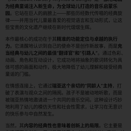
为经典童谣注入新生命，为全球幼儿打造的音乐启蒙乐
园
。它站在巨人的肩膀上——那些历经数代传唱的经典旋
律——并用当代儿童最喜爱的视觉语言和互动形式，让这
些宝贵的文化遗产继续在新时代熠熠生辉。
本作最核心的成功在于其
精准的功能定位与卓越的执行
力
。它清醒地认识到自己的使命不是创作新故事，而是
充
当经典与幼儿之间的最佳“翻译官”和“引路人”
。通过色彩、
动画、角色和互动设计，它成功地将抽象的歌词转化为具
体可感的画面和动作，极大地降低了幼儿理解和接受经典
童谣的门槛。
在情感连接上，它通过
瑞亚这个亲切的“同龄人”主持
，打
破了表演与观众之间的隔阂。孩子不是被动地听歌，而是
被瑞亚热情地邀请进一个共同的音乐空间。这种设计巧妙
地利用了幼儿的模仿天性和社会性需求，让学习在无意识
的快乐参与中自然发生。
当然，其
内容的经典性也意味着创新上的局限
。它主要是