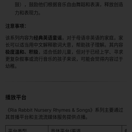
鼓），鼓励他们根据音乐自由舞蹈和表演，释放创造
力和表现力。
注意事项：
该系列内容为
经典英语童谣
，对于母语非英语的家庭，家
长可以适当用中文解释歌词大意，帮助孩子理解。其内容
极度温和、积极
，适合低龄儿童，但对于已经上学、寻求
更复杂叙事或流行音乐的孩子来说，可能会觉得内容过于
幼稚。
播放平台
《Ria Rabbit Nursery Rhymes & Songs》系列主要通过
其首播平台和主流流媒体服务提供点播。
平台类型
具体平台/渠道
备