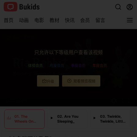
首页
动画
电影
教材
快讯
会员
留言
查看完整视频
只允许以下等级用户查看该视频
体验会员
月度会员
季度会员
年度会员
观看预览视频
升级
0:00
/
0:00
01. The
02. Are You
03. Twinkle,
Wheels On
Sleeping_
Twinkle, Little
The Bus
Star