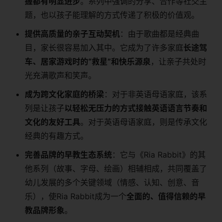
握都有明显进步
。系列中强调的分享、合作等社交主
题，也以孩子能理解的方式传递了积极的价值观。
提供高质量的亲子互动契机
：由于歌曲都是经典曲
目，家长很容易加入其中。它成为了许多家庭
长途驾
车、居家游戏时的“救星”和快乐源泉
，让亲子共处时
光充满歌声和笑声。
成为跨文化家庭的桥梁
：对于非英语母语家庭，该系
列是让孩子
以轻松无压力的方式接触英语语言节奏和
文化的友好工具
。对于英语母语家庭，则是传承文化
经典的有趣方式。
完善品牌的早教生态系统
：它与《Ria Rabbit》的其
他系列（故事、字母、绘画）相辅相成，共同覆盖了
幼儿发展的多个关键领域（情感、认知、创意、音
乐），使Ria Rabbit成为一个
全面的、值得信赖的早
教品牌形象
。