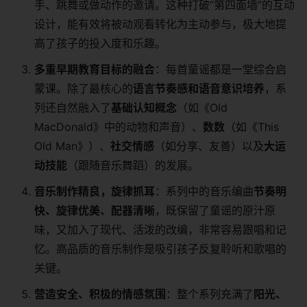
手、跳舞或做动作的邀请。这种打破“第四面墙”的互动
设计，能有效将被动观看转化为主动参与，极大地提
高了孩子的投入度和乐趣。
多重早期教育目标的融合
：每首童谣都是一堂综合启
蒙课。除了最核心的
语言节奏感和语音意识培养
，系
列还自然融入了
基础认知概念
（如《Old
MacDonald》中的动物和声音）、
数数
（如《This
Old Man》）、
社交情感
（如分享、友善）以及
大运
动技能
（跟随音乐舞蹈）的发展。
音乐制作精良，旋律抓耳
：系列中的音乐编曲
节奏明
快、旋律优美、配器清晰
，既保留了童谣的原汁原
味，又加入了现代、活泼的改编，非常容易跟唱和记
忆。高品质的音乐制作是吸引孩子反复聆听和歌唱的
关键。
营造安全、积极的情感氛围
：整个系列充满了
阳光、