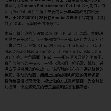
该系列由
Ontamo Entertainment Pvt. Ltd.
公司制作，作
为《Ria Rabbit》品牌下重要的音乐与早期教育内容分
支，
于2021年10月25日在Ameba流媒体平台首播
，共制
作了20集，每集时长约15分钟。
本系列将经典的英语童谣与《Ria Rabbit》温馨可爱的动
画世界完美融合。每一集都围绕一首或几首广为人知的经
典童谣展开，例如《The Wheels on the Bus》、《Old
MacDonald Had a Farm》、《Twinkle Twinkle Little
Star》等。主角
瑞亚（Ria）
——那只活泼开朗的小兔子，
会作为热情的主持人，带领小观众们一起唱歌、跳舞，并
探索童谣背后的趣味故事。该系列的核心在于
通过鲜艳的
色彩、生动的动画、朗朗上口的旋律和积极的互动邀请，
将传统童谣以现代化、视觉化的方式重新演绎，为全球幼
儿提供一个充满欢乐的音乐启蒙和语言发展平台
。