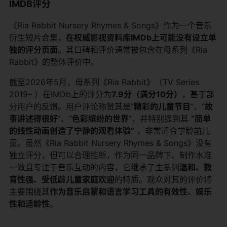
IMDB评分
《Ria Rabbit Nursery Rhymes & Songs》作为一个音乐
衍生短片合集，
在权威影视资料库IMDb上可能没有设立单
独的评分页面
。其口碑和评价通常被包含在母系列《Ria
Rabbit》的整体评价中。
截至2026年5月，母系列《Ria Rabbit》（TV Series
2019– ）在IMDb上的评分为
7.9分（满分10分）
，基于部
分用户的反馈。用户评论称赞其是“
精彩的儿童节目
”、“
故
事讲述得很好
”、“
色彩缤纷的世界
”，并特别提到其
“简单
的线性动画创造了宁静的观看体验”
​ ，非常适合学龄前儿
童。虽然《Ria Rabbit Nursery Rhymes & Songs》没有
独立评分，但可以合理推断，作为同一品牌下、制作水准
一致且专注于音乐互动的内容，它继承了主系列
温和、教
育性强、受低龄儿童家庭欢迎
的特质。观众对其的评价将
主要围绕其
作为音乐启蒙和语言学习工具的有效性、娱乐
性和适龄性
。