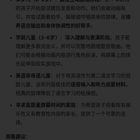
的孩子开始尝试模仿发音和动作。他们会被动画吸
引，并尝试跟着拍手、跺脚或哼唱简单的旋律。是
培
养语言输出和身体协调性的好帮手
。
学前儿童（3-6岁）
：
深入理解与表演阶段
。孩子能
理解更多歌词含义，并可以完整地跟唱整首歌曲。他
们可能会根据动画内容进行角色扮演，将屏幕上的快
乐延伸到现实游戏中。
英语非母语儿童
：对于将英语作为第二语言学习的低
龄儿童，该系列是极佳的
语音输入和听力启蒙材料
。
经典的旋律降低了语言学习的枯燥感。
寻求高质量屏幕时间的家庭
：为希望孩子观看既有娱
乐性又有教育性内容的家长，提供了一个可靠的选
择。
观看建议：