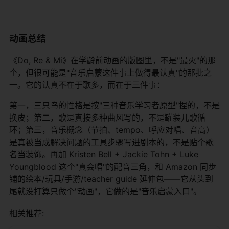
动画总结
《Do, Re & Mi》在学龄前动画的版图里，不是"最火"的那
个，但很可能是"音乐启蒙这件事上做得最认真"的那批之
一。它的认真不在于歌多，而在于三件事：
第一，三只鸟的性格是按"三种音乐学习者原型"捏的，不是
换皮；第二，歌是真按多种曲风写的，不是罐装儿歌循
环；第三，音乐概念（节拍、tempo、呼应对唱、音高）
是真被当成解决问题的工具步骤写进剧本的，不是贴个歌
名当装饰。再加 Kristen Bell + Jackie Tohn + Luke
Youngblood 这个"真会唱"的配音三角，和 Amazon 同步
铺的绘本/玩具/手游/teacher guide 延伸包——它从头到
尾就没打算只做个"动画"，它做的是"音乐启蒙入口"。
相关推荐: