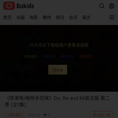
首页
动画
电影
教材
快讯
会员
留言
查看完整视频
只允许以下等级用户查看该视频
体验会员
月度会员
季度会员
年度会员
升级
0:00
/
0:00
《哆来咪/啾咪多蕊咪》Do, Re and Mi英文版 第二
季 [全1集]
0
2岁-6岁
6月27日
前往下载