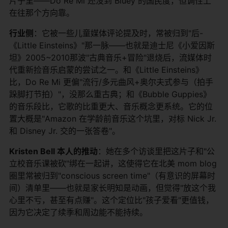
片子里——Do Re Mi 还没到 Bluey 的国民度，但调性上
在往那个方向靠。
行业侧
：它被一些儿童媒体评论提及时，常被归到"后-
《Little Einsteins》"那一脉——也就是迪士尼《小爱因斯
坦》2005~2010那波"古典音乐+冒险"退烧后，流媒体时
代重新捡音乐启蒙的尝试之一。和《Little Einsteins》
比，Do Re Mi 更偏"流行/多元曲风+奥尔夫式参与（拍手
跺脚打节拍）"，没那么重古典；和《Bubble Guppies》
的音乐段比，它歌的比重更大、音乐概念更系统。它的位
置大概是"Amazon 在学龄前音乐这个坑里，对标 Nick Jr.
和 Disney Jr. 交的一张答卷"。
Kristen Bell 本人的推动
：她在多个访谈里把这片子和"公
立校音乐课被砍"绑在一起讲，这使得它在北美 mom blog
圈里常被归到"conscious screen time"（有意识的屏幕时
间）清单里——也就是家长明知是动画，但觉得"放这个我
心里不亏，甚至有点赚"。这个定位比"孩子爱看"更值钱，
因为它决定了续季和周边能不能持续。