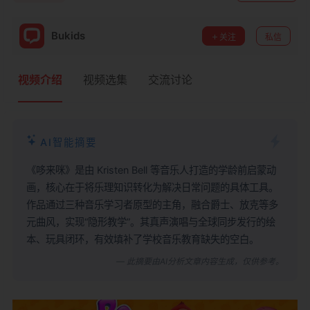
Bukids
关注
私信
视频介绍
视频选集
交流讨论
AI智能摘要
《哆来咪》是由 Kristen Bell 等音乐人打造的学龄前启蒙动
画，核心在于将乐理知识转化为解决日常问题的具体工具。
作品通过三种音乐学习者原型的主角，融合爵士、放克等多
元曲风，实现“隐形教学”。其真声演唱与全球同步发行的绘
本、玩具闭环，有效填补了学校音乐教育缺失的空白。
— 此摘要由AI分析文章内容生成，仅供参考。