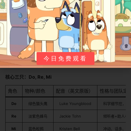
搬运但不够系统（因为每包30分钟、拆段逻辑复杂，搬运
号常只搬单段）；最稳的还是 Prime Video 美区/日区账号
搜 "Do Re Mi Amazon Original"，能拉到完整包。配套的
那本《The Mysterious Beat》绘本 Amazon 自营有售，
想做延伸阅读的可以一并入。
今日免费观看
角色与故事
核心三只：Do, Re, Mi
角色
物种/颜色
配音（英文原版）
性格与团队定
Do
绿色猫头鹰
Luke Youngblood
科学细节控，"
Re
淡紫色蜂鸟
Jackie Tohn
倾听者+助人者
Mi
蓝色松鸦
Kristen Bell
冲动、话多、好