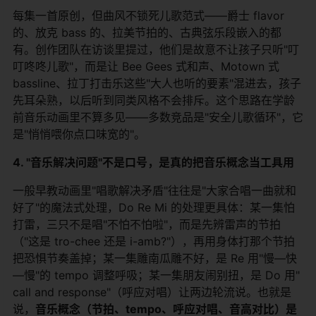
每集一首原创，但曲风不锁死儿歌范式——爵士 flavor
的、放克 bass 的、拉美节拍的、古典弦乐段嵌入的都
有。创作团队在访谈里提过，他们是故意不让孩子只听"叮
叮咚咚儿歌"，而是让 Bee Gees 式和声、Motown 式
bassline、拉丁打击乐这些"大人也听的要素"混进去，孩子
先耳朵熟，以后听到同类风格不会排斥。这个思路在学龄
前音乐动画里不算多见——多数竞品是"安全儿歌循环"，它
是"悄悄喂你点口味宽的"。
4. "音乐解决问题"不是口号，是真的把音乐概念当工具用
一般早教动画里"唱歌解决矛盾"往往是"大家合唱一曲就和
好了"的魔法式处理，Do Re Mi 的处理更具体：某一集怕
打雷，三只不是唱"不怕不怕啦"，而是先辨雷声的节拍
（"这是 tro-chee 还是 i-amb?"），再用身体打那个节拍
把恐惧节奏盖掉；某一集雕南瓜雕不好，是 Re 用"慢—快
—慢"的 tempo 调整呼吸；某一集朋友闹别扭，是 Do 用"
call and response"（呼应对唱）让两边轮流说。也就是
说，
音乐概念（节拍、tempo、呼应对唱、音高对比）是