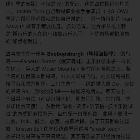
缘》里的安娜）不仅是 Mi 的配音，还是四位执行制片之
一，Jackie Tohn 自己就是职业歌手兼演员（《GLOW》
里那几段现场唱段就是她自己录的），另一执行制片 Ivan
Askwith 做音乐策展出身。换句话说，这片子从根上就
是"懂音乐的人在给小孩做音乐入门"，不是市场部拍脑袋
的"加点歌就行"。
故事发生在一座叫
Beebopsburgh（毕博波斯堡）
​ 的鸟
岛——Falsetto Forest（假声森林）里乐器像果子一样长
在树上，巨大的 Music Mountain 俯在所有冒险之上，整
个岛的居民基本都是鸟，公共交通是飞行，社交场所是树
枝平台和巢穴剧场。三只主角鸟——绿的猫头鹰 Do、淡紫
的蜂鸟 Re、蓝的松鸦 Mi——是最好的朋友，每天碰上一
个日常小麻烦（南瓜灯雕不好、朋友闹别扭、怕打雷、想
参加比赛又慌），然后用"唱歌+识谱+听节拍+换个乐器试
试"的方式把麻烦解开。每集配一首原创歌，曲风不局限于
儿歌，folk、爵士、放克、古典片段、拉丁节奏都敢往里
放，Kristen Bell 在宣传访谈里管这叫 "sneak teach"——
孩子以为是来看三只鸟瞎晃，其实音乐素养已经悄悄往里