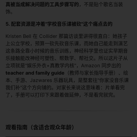
真被当成解决问题的工具步骤写的
，不是贴个歌名当装
饰。
5. 配套资源是冲着"学校音乐课被砍"这个痛点去的
Kristen Bell 在 Collider 那篇访谈里讲得很直白：她孩子
上公立学校，预算一砍先砍音乐课，而她自己能走到演艺
这条路全靠小时候的音乐训练，神经科学里也证实早期音
乐接触能改神经可塑性、帮数学、帮社交。所以这片子从
立项就是"娱乐外衣+真教学内核"，Amazon 同步出的
teacher and family guide
（教师与家长指导手册）、绘
本、手游、Jazwares 乐器玩具，是整套往"你家没音乐课
我们补"这个方向铺的。对家长来说这意味着：片单看完
了，手册可以打印下来跟着做延伸，不是看完就完。
观看指南（含适合观众年龄）