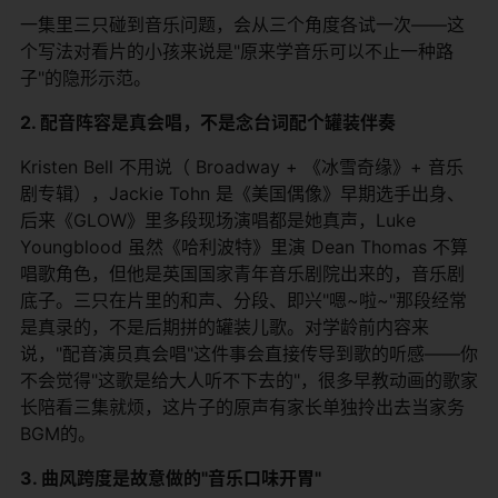
一集里三只碰到音乐问题，会从三个角度各试一次——这
个写法对看片的小孩来说是"原来学音乐可以不止一种路
子"的隐形示范。
2. 配音阵容是真会唱，不是念台词配个罐装伴奏
Kristen Bell 不用说（ Broadway + 《冰雪奇缘》+ 音乐
剧专辑），Jackie Tohn 是《美国偶像》早期选手出身、
后来《GLOW》里多段现场演唱都是她真声，Luke
Youngblood 虽然《哈利波特》里演 Dean Thomas 不算
唱歌角色，但他是英国国家青年音乐剧院出来的，音乐剧
底子。三只在片里的和声、分段、即兴"嗯~啦~"那段经常
是真录的，不是后期拼的罐装儿歌。对学龄前内容来
说，"配音演员真会唱"这件事会直接传导到歌的听感——你
不会觉得"这歌是给大人听不下去的"，很多早教动画的歌家
长陪看三集就烦，这片子的原声有家长单独拎出去当家务
BGM的。
3. 曲风跨度是故意做的"音乐口味开胃"