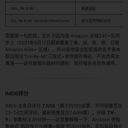
Ντο, Ρε & Μι
希腊语区
Do, Re & Mi: Musical Adventures
部分宣传物料全称
需要提一句的是，这片子因为是 Amazon 全球240+区同
步上（2021年9月17日那波覆盖了美、加、英、德、日等
Amazon Kids+ 区域），所以各地语言配音版的名字基本
都沿用法"Do-Re-Mi"三段式+本地音符唱名，不会改得太
离谱——这也是音乐题材的便利：音符唱名全世界通用。
IMDB评分
IMDb 主条目评分
7.1/10
（基于约100余票，不同镜像页在
7.1~7.4之间浮动，最新镜像显示7.4/88票）。评级
TV-
Y
，单集标注30分钟——这里要解释一下：Amazon 把每
集做成"两段独立小故事+串联"的30分钟包，实际每段独立