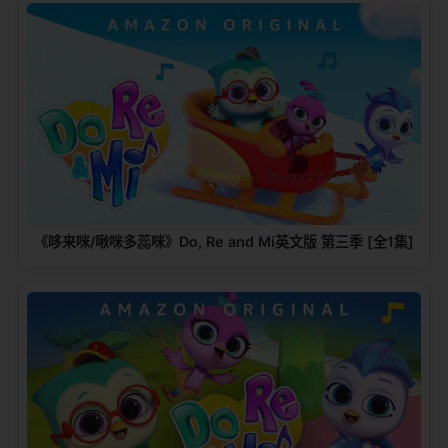
《哆来咪/啾咪多蕊咪》Do, Re and Mi英文版 第三季 [全1集]