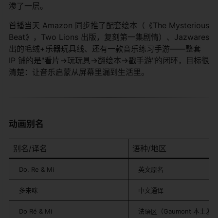
渗了一层。
首播当天 Amazon 同步推了配套绘本（《The Mysterious
Beat》，Two Lions 出版，复刻第一集剧情）、Jazwares
出的毛绒+乐器玩具线、还有一款音乐练习手游——整套
IP 铺的是"看片→玩玩具→翻绘本→戳手游"的闭环，目标很
清楚：让音乐启蒙从屏幕里漏到生活里。
动画别名
别名/译名
语种/地区
Do, Re & Mi
英文原名
多来咪
中文通译
Do Ré & Mi
法语区（Gaumont 本土发