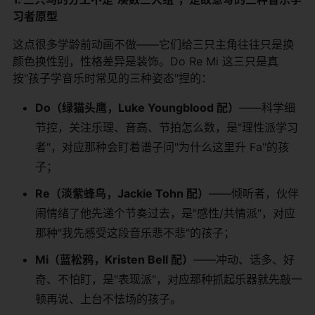
习者原型
这点很多学龄前动画不做——它们给三只主角往往只是换
颜色换性别，性格差异是装饰。Do Re Mi 这三只是真
按"孩子学音乐时常见的三种姿态"捏的：
Do（绿猫头鹰，Luke Youngblood 配）
——科学细
节控，关注乐理、音高、节拍怎么数，是"理性派学习
者"，对应那种会盯着谱子问"为什么这里升 Fa"的孩
子；
Re（淡紫蜂鸟，Jackie Tohn 配）
——倾听者，伙伴
闹情绪了他先递个节奏过去，是"感性/共情派"，对应
那种"我先感受这段音乐悲不悲"的孩子；
Mi（蓝松鸦，Kristen Bell 配）
——冲动、话多、好
奇、不怕盯，是"表现派"，对应那种抓起乐器就先敲一
顿再说、上台不怯场的孩子。