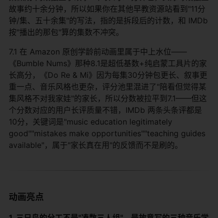
故事约十余分钟，所以如果你在其他早教资源站看到"11分
钟/集、五十余集"的写法，指的是拆段后的计数，和 IMDb
按"播出的那包"算的集数不冲突。
7.1 在 Amazon 原创学龄前动画里属于中上水位——
《Bumble Nums》那种8.1是超低基数+纯启蒙工具片的家
长高分，《Do Re & Mi》因为每集30分钟包更长、叙事更
重一点、音乐风格也更杂，评分池里混进了"陪看但觉得某
集风格不对我家娃"的家长，所以分数被拉平到7.1——但这
个分数对应的用户长评质量不错，IMDb 两条头条评都是
10分，关键词是"music education legitimately
good""mistakes make opportunities""teaching guides
available"，属于"家长真在用"的反馈而不是刷的。
动画亮点
1. 三只鸟的分工不是"凑数三人组"，是故意写的三种音乐学