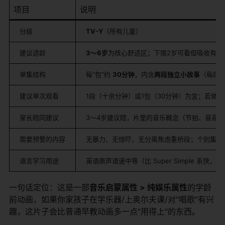
项目
说明
分级
TV-Y
（所有儿童）
建议适龄
3～6岁
为核心舒适区；下限2岁可看但吸收有限
单集结构
每"包"约
30分钟
，内含
两段独立小故事
（每段
建议单次观看
1段（十余分钟）或1包（30分钟）为宜；若做音
家长陪同建议
3～4岁建议陪，片里的音乐概念（节拍、音高
需要预警的内容
无暴力、无惊吓、无分离焦虑重桥段；个别集涉及
语言学习用途
英语原声语速中等（比 Super Simple 
一句话定位：这是一部
音乐启蒙属性 > 纯娱乐属性
的学龄
前动画，如果你家孩子在学乐器/上奥尔夫课/对"唱歌"有兴
趣，这片子会比普通早教动画多一点"用得上"的东西。