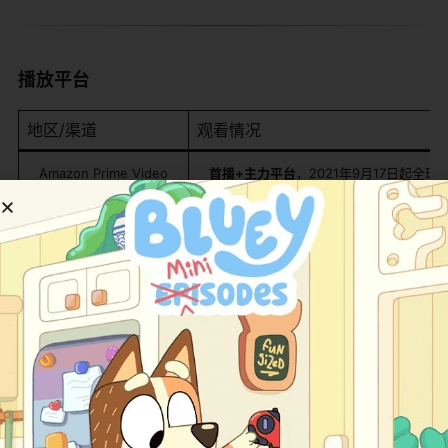
播放平台
地区/渠道
观看情况
Amazon Prime Video
首播+主力平台
，2021年9月17日起全
Amazon Kids+
美、加、英、德、日等区的 Amazon Kid
绘本延伸
Two Lions（Amazon Publishin
玩具延伸
Jazwares 的 Do Re Mi 线（Amaz
手游延伸
Amazon 同步推的音乐练习类手游，定
中国大陆
无主流视频平台正版引进记录；接触途径主要是 
实操提示：如果在国内想接触这片子，B站和早教号有零星