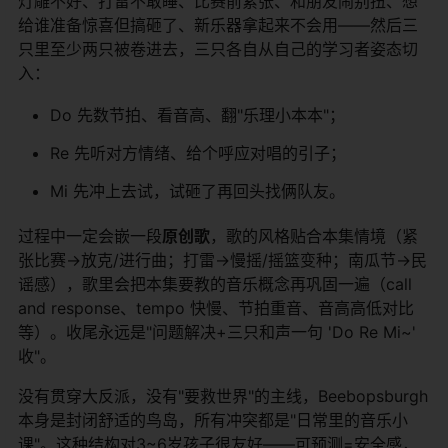
灯雕不好、打雷不敢睡、比赛前紧张、和朋友闹别扭、想
给谁准备惊喜但搞砸了、新乐器拿起来不会用——然后三
只里至少两只被卷进去，三只各自从自己的学习者姿态切
入：
Do 先数节拍、看音高、翻"乐理小本本"；
Re 先听对方情绪、给个呼应对唱的引子；
Mi 先冲上去试，试砸了再回头找俩队友。
过程中一定会嵌一段
原创歌
，歌的风格贴合本集情境（紧
张比赛→放克/进行曲；打雷→慢摇/摇篮变种；南瓜节→民
谣感），歌里会把本集要教的音乐概念再巩固一遍（call
and response、tempo 快慢、节拍重音、音高高低对比
等）。收尾永远是"问题解决+三只和声一句 'Do Re Mi~'
收"。
没有贯穿大反派，没有"要救世界"的主线，Beebopsburgh
本身是封闭舒适的鸟岛，所有冲突都是"日常里的音乐小
课"。这种结构对3~6岁孩子很友好——可预测=安全感，