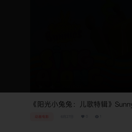
0:00
/
0:00
《阳光小兔兔：儿歌特辑》Sunny Bunn
0
1
动画电影
6月27日