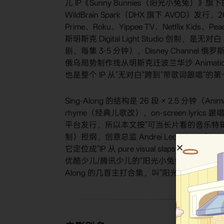
儿 IP《Sunny Bunnies（阳光小兔兔）》旗下
WildBrain Spark（DHX 旗下 AVOD）发行，2
Prime、Roku、Yippee TV、Netflix Kids、
斯明斯克 Digital Light Studio 创制
剧，每集 3-5 分钟），Disney Channel 俄
俄乌局势制作线从明斯克迁波兰华沙 Animation
也是整个 IP 从"无对白"跨到"带歌词跟唱"的
Sing-Along 的结构是 26 段 × 2.5 分钟（Animat
rhyme（经典儿歌改），on-screen lyrics 
平台发行，所以本文按"可当长片看的音乐特辑"处理。音
制）担纲，创意总监 Andrei Ledzianeu（Anima
它定位成"IP 从 pure visual slapstick
优酷少儿/腾讯少儿的"阳光小兔兔"TV 版（无对
Along 的几首主打合集，叫"阳光小兔兔 儿歌