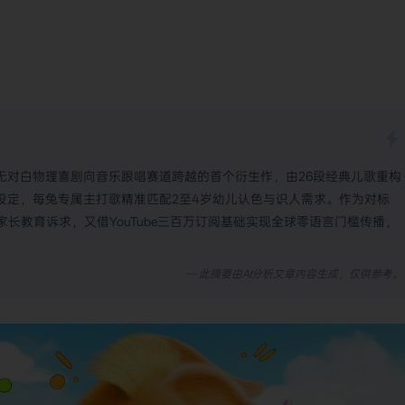
无对白物理喜剧向音乐跟唱赛道跨越的首个衍生作，由26段经典儿歌重构
设定，每兔专属主打歌精准匹配2至4岁幼儿认色与识人需求。作为对标
满足家长教育诉求，又借YouTube三百万订阅基础实现全球零语言门槛传播，
— 此摘要由AI分析文章内容生成，仅供参考。