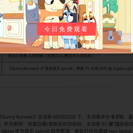
别名
今日免费观看
Sunny Bunnies Sing-Along
Słoneczne Zajączki: Sing-Along
阳光小兔兔 儿歌特辑（优酷少儿/腾讯少儿内包名）
《Sunny Bunnies》IP 首部音乐 spinoff；原版 TV 主线 2015 起 Digital Lig
Sunny Bunnies》主词条 tt5092202 下，主词条评分
6.1/10
，基
浮动）。作为参照：同是白俄/波制无对白幼向，主词条 6.1 属"国际幼
long 作为音乐 spinoff 因带歌词，家长打分比原版 non-verbal