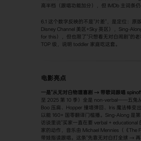
高半档（跟唱功能加分），但 IMDb 主词条仍 6.
6.1 这个数字反映的不是"片差"，是定位：原版 non-
Disney Channel 美区+Sky 英区），Sing-Alon
for this），但也限了"只想看无对白闹剧"的老粉。不过
TOP 级，说明 toddler 家庭吃这套。
电影亮点
一是"从无对白物理喜剧 → 带歌词跟唱 spinoff"是
至 2025 第 10 季）全是 non-verbal——
Boo 压扁、Hopper 撞墙弹回、Iris 
以能 160+ 国零翻译门槛播。Sing-Along 是第一次
访谈里说"买家一直在要 verbal + educationa
家的动作，音乐由 Michael Mennies（《The 
带娃指读跟唱。这条"先靠无对白打全球 → 再出音