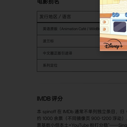
电影别名
发行地区／语言
英语原版（Animation Café / WildBrain Spark 标）
波兰标
中文圈正版引进译
系列定位
IMDB 评分
本 spinoff 在 IMDb 通常不单列独立条目，归《
约 1000 余票（不同镜像页 900-1200 
票基数小但本土+YouTube 粉打分稳"——Sing-A