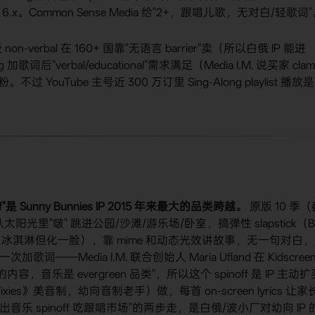
x。Common Sense Media 给"2+，跟唱儿歌，无对白/轻歌词
verbal 在 160+ 国靠"无语言 barrier"卖（所以白俄 IP 能进
g 加歌词后"verbal/educational"需求满足（Media I.M. 说买家 clam
 YouTube 主号近 300 万订里 Sing-Along playlist 播放是
 Sunny Bunnies IP 2015 年来最大的品类跨越。
​ 原版 10 季
五兔从太阳光里"啵" 跳进公园/沙滩/游乐场/卧室，搞弹性 slapstick（B
魔法棒变出冰淇淋但化一脸），靠 mime 和动态光效讲故事，无一句对白
加歌词——Media I.M. 联合创始人 Maria Ufland 在 Kidscree
l 的内容，音乐是 evergreen 品类"，所以这个 spinoff 是 IP 主动扩
Fixies》美音制，幼向音制老手）做，每首 on-screen lyrics 让家
乐 spinoff 吃跟唱市场"的两步走，是白俄/波小厂对幼向 IP 