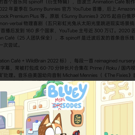
的首个音乐向 spinoff（衍生特辑），由波兰 Animation Café 制
022 年夏季在 Sunny Bunnies 官方 YouTube 首播，后上 Amazon
Peacock Premium Plus 等。原版《Sunny Bunnies》2015 起由白俄
，是无对白 non-verbal 物理喜剧（五只彩虹光兔从太阳光里跳进现实场景
罗斯首播后发到 160 多个国家，YouTube 主号近 300 万订。2020 
 Café（25 人团队保全），本 spinoff 是迁波后发的首条音乐
第一次尝试。
ion Café + WildBrain 2022 标），每段一首 reimagined nursery
跟唱字幕，常被打包成 60-70 分钟长片合集在 Prime / Roku / 国内
乐由美国幼向音制 Michael Mennies（《The Fixies》
tion Café），发行方 Media I.M.（Sunny Bunnies 全球发行商
 扩展到 musical 赛道"的样本，目标是对标 Baby Shark 级的跟唱市场。国
白 3-5 分钟×多季）有正版国语引进，TV 版包里通常也带 Sing
特辑"。