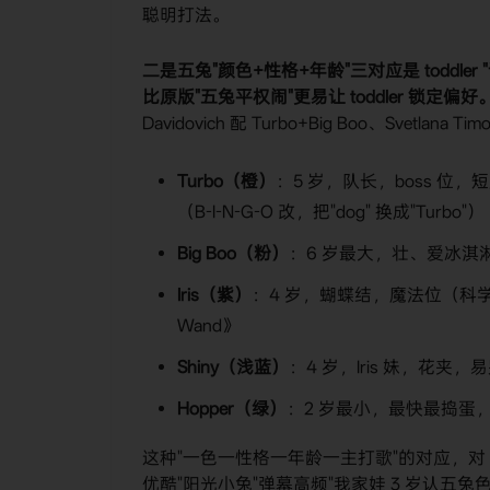
聪明打法。
二是五兔"颜色+性格+年龄"三对应是 toddler 
比原版"五兔平权闹"更易让 toddler 锁定偏好
Davidovich 配 Turbo+Big Boo、Svetlana Tim
Turbo（橙）
：5 岁，队长，boss 位，短
（B-I-N-G-O 改，把"dog" 换成"Turbo"）
Big Boo（粉）
：6 岁最大，壮、爱冰淇淋
Iris（紫）
：4 岁，蝴蝶结，魔法位（科学+魔术
Wand》
Shiny（浅蓝）
：4 岁，Iris 妹，花夹，易哭但
Hopper（绿）
：2 岁最小，最快最捣蛋，全队
这种"一色一性格一年龄一主打歌"的对应，对 2-4
优酷"阳光小兔"弹幕高频"我家娃 3 岁认五兔色，