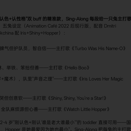
"认色+认性格"双 buff 的精准款，Sing-Along 每段给一只兔主打
。
​ 五兔设定（Animation Café 2022 后现行版，配音 Dmitri
okchina 配 Iris+Shiny+Hopper）：
脾气但护队员，智自信——主打歌《Turbo Was His Name-O》
、举铁、笨拙但善——主打歌《Hello Boo》
），队里"声音之理"——主打歌《Iris Loves Her Magic
创意软——主打歌《Shiny, Shiny, You're a Star!》
麻烦源但心善——主打歌《Watch Little Hopper》
 岁"刚认色+刚认'谁是老大谁最小'"的 toddler 直接可用——
Hopper 是她最爱因为她也最小"。Sing-Along 把每兔的主打