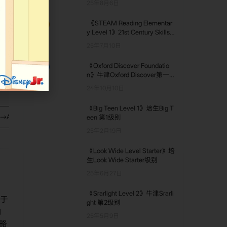
25年8月6日
《STEAM Reading Elementar
TOP2
y Level 1》21st Century Skills S
TEAM Reading Elementary 第1
25年7月10日
级别
《Oxford Discover Foundatio
TOP3
n》牛津Oxford Discover第一
版 Foundation级别
24年10月10日
《Big Teen Level 1》培生Big T
ht→Animation Café，10 季×26×3-5min，本 spinoff 26×2.5min 可拼长片合集
een 第1级别
25年2月19日
《Look Wide Level Starter》培
生Look Wide Starter级别
25年6月27日
《Srarlight Level 2》牛津Srarli
于
ght 第2级别
向
25年5月9日
 略