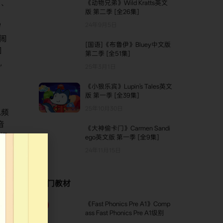
作、
《动物兄弟》Wild Kratts英文
版 第二季 [全26集]
24年9月5日
罗
搞闹
[国语]《布鲁伊》Bluey中文版
因
第二季 [全51集]
线，
25年3月1日
《小狼乐宾》Lupin's Tales英文
版 第一季 [全39集]
25年10月30日
视频
音
《大神偷卡门》Carmen Sandi
）把
ego英文版 第一季 [全9集]
内
24年11月15日
-
热门教材
《Fast Phonics Pre A1》Comp
TOP1
ass Fast Phonics Pre A1级别