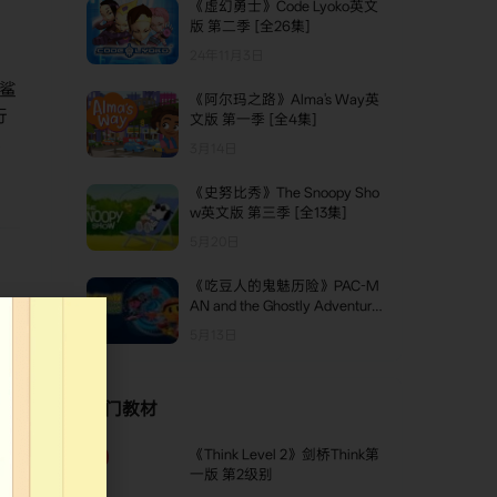
《虚幻勇士》Code Lyoko英文
版 第二季 [全26集]
。
24年11月3日
鲨
《阿尔玛之路》Alma's Way英
行
文版 第一季 [全4集]
低
3月14日
《史努比秀》The Snoopy Sho
w英文版 第三季 [全13集]
5月20日
《吃豆人的鬼魅历险》PAC-M
AN and the Ghostly Adventure
s英文版 第二季 [全26集]
5月13日
热门教材
《Think Level 2》剑桥Think第
TOP1
一版 第2级别