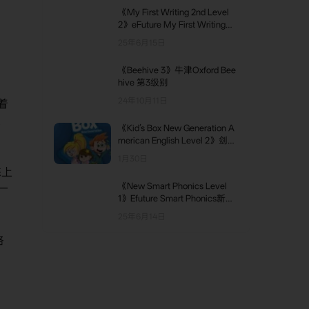
《My First Writing 2nd Level
2》eFuture My First Writing第
二版 第2级别
25年6月15日
《Beehive 3》牛津Oxford Bee
hive 第3级别
24年10月11日
着
起
《Kid’s Box New Generation A
merican English Level 2》剑桥
Kid’s Box New Generation美版
1月30日
第2级别
态上
《New Smart Phonics Level
一
1》Efuture Smart Phonics新版
第1级别
25年6月14日
格