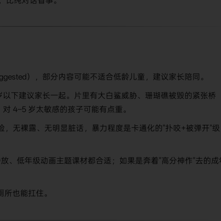
遍，比纯对话省事。
ance Suggested），部分内容可能不适合低龄儿童，建议家长陪同。
6 岁以下建议家长一起。片里有大白鲨威胁、珊瑚礁被毁的紧张桥
，对 4–5 岁太敏感的孩子可能有点重。
剧 / 冒险，无裸露、无明显脏话，暴力程度是卡通化的"扑咬+被弹开"级
放、低年级动画主题课材都合适；如果是奔着"高分神作"去的成
上厕所也能扛住。