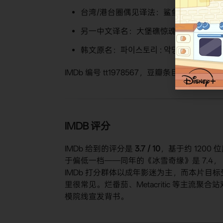
台湾/港台圈偶见译法：鲨鱼饵儿2
另一中文译名：大堡礁惊魂记2
韩文原名：파이스토리 : 악당상어 소탕
IMDb 编号 tt1978567，豆瓣条目也挂在
IMDB 评分
IMDb 给到的评分是
3.7 / 10
，基于约 120
于偏低一档——同年的《冰雪奇缘》是 7.4，
IMDb 打分群体以成年影迷为主，而本片目标
里很常见。烂番茄、Metacritic 等主流聚
模院线宣发背书。