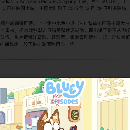
udios 与 Animation Picture Company 出品，片长 80 分钟，于
1 月 10 日在韩国上映，中国大陆则于 2013 年 12 月 29 日引进院线
斓的珊瑚礁群落。上一集中小鱼小派（Pi）曾单枪匹马击退大白
伊卷土重来，扬言趁涨潮之日踏平整片珊瑚礁，而小派不得不从"独
保的队伍。影片把海洋冒险、轻歌舞、家庭喜剧揉在一起，定位偏
主题的铺陈比一般子供向动画稍用心一些。
出入不小，罗列如下，方便检索时对照：