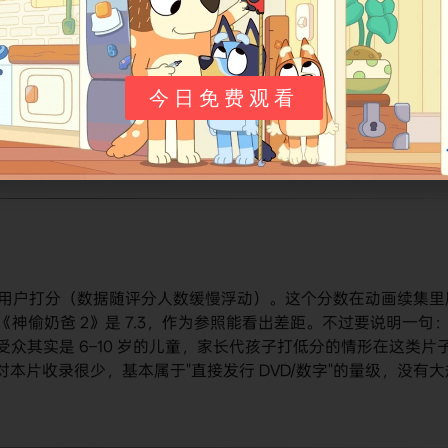
今日免费观看
작전（直译大致为"鱼故事：恶党鲨鱼扫荡作战"）
这个 tt 号下，查资料时用这个编号最稳。
0 位用户打分（数据随评分人数缓慢浮动）。这个分数在动画续集里
《神偷奶爸 2》是 7.3，作为参照能看出差距。不过要说明一句
受众其实是 6–10 岁的儿童，家长代孩子打低分的情形在这类片
合站对本片收录很少，基本属于"直接发行 DVD/数字"的量级，没有大