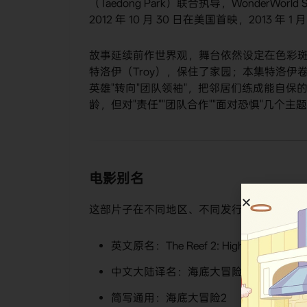
（Taedong Park）联合执导，WonderWorld St
2012 年 10 月 30 日在美国首映，2013 年 
故事延续前作世界观，舞台依然设定在色彩斑
特洛伊（Troy），保住了家园；本集特洛
英雄"转向"团队领袖"，把邻居们练成能自
龄，但对"责任""团队合作""面对恐惧"几个
电影别名
这部片子在不同地区、不同发行渠道下名字
英文原名：The Reef 2: High Tide
中文大陆译名：海底大冒险2：巨浪
简写通用：海底大冒险2