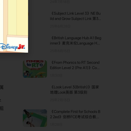
24年7月18日
《Subject Link Level 3》NE Bu
TOP2
ild and Grow Subject Link 第3
级别
25年6月28日
《British Language Hub A1 Beg
TOP3
inner》麦克米伦Language Hub
英版 A1级别
25年6月15日
《From Phonics to RT Second
Edition Level 2 (Pre A1)》Com
pass From Phonics to RT第二
1月30日
版 第2级别
属
《Look Level 3(British)》国家
地理Look英版 第3级别
：
25年2月13日
子
规
《Complete First for Schools B
2 2ed》剑桥FCE考试综合教程
（FCE）Complete校园第二版
1月28日