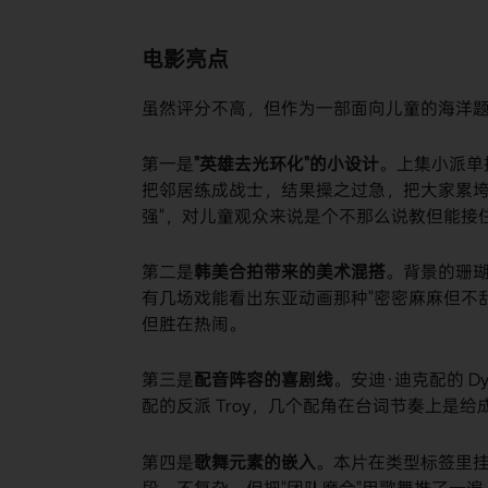
电影亮点
虽然评分不高，但作为一部面向儿童的海洋
第一是
"英雄去光环化"的小设计
。上集小派单
把邻居练成战士，结果操之过急，把大家累垮
强"，对儿童观众来说是个不那么说教但能接
第二是
韩美合拍带来的美术混搭
。背景的珊
有几场戏能看出东亚动画那种"密密麻麻但不
但胜在热闹。
第三是
配音阵容的喜剧线
。安迪·迪克配的 D
配的反派 Troy，几个配角在台词节奏上是
第四是
歌舞元素的嵌入
。本片在类型标签里挂了