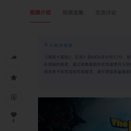
视频介绍
视频选集
交流讨论
AI智能摘要
《海底大冒险2：巨浪》虽IMDb评分仅3.7分
队领袖的蜕变，通过歌舞喜剧形式传递责任与协
周末亲子共赏或低年级教学，家长需留意鲨鱼威
0