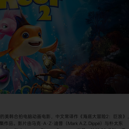
 2012 年上映的美韩合拍电脑动画电影，中文常译作《海底大冒险2：巨浪》
集作品。影片由马克·A·Z·迪普（Mark A.Z. Dippé）与朴太东