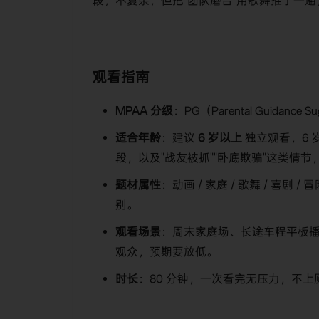
段，不复杂，但把"团队磨合"用歌舞推了一
观看指南
MPAA 分级
：PG（Parental Guid
适合年龄
：建议
6 岁以上
​ 独立观看，
段，以及"战友被抓""卧底欺骗"这类情节
题材属性
：动画 / 家庭 / 歌舞 / 喜
别。
观看场景
：周末家庭场、长途车程平板播
观众，预期要放低。
时长
：80 分钟，一次看完无压力，不