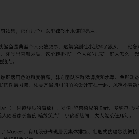
题材续集，它有几个可以单独拎出来讲的亮点：
挑鲨鱼是典型个人英雄叙事，这集编剧让小派摔了跟头——他急
、还闹出内部矛盾。这个转折把"一个人强"扭成"一群人怎么一
住的点。
瑚礁群落用色饱和度偏高，韩方团队在群戏调度和水草、鱼群动
乱"的图层习惯，和美方偏圆润的角色设计拼在一起，风格不算统
ylan（一只神经质的海豚）、罗伯·施奈德配的 Bart、多纳尔·罗
给成人陪看家长留的"暗线笑点"，小孩看热闹、大人能接住几句。
 Musical，有几段珊瑚礁居民集体排练、壮胆式的唱歌跳舞桥