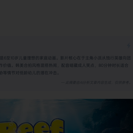
，却是6至10岁儿童理想的家庭动画。影片核心在于主角小派从独行英雄向团
作价值。韩美合拍风格混搭热闹，配音暗藏成人笑点，80分钟时长适合
胁等情节对低龄幼儿的潜在冲击。
— 此摘要由AI分析文章内容生成，仅供参考。