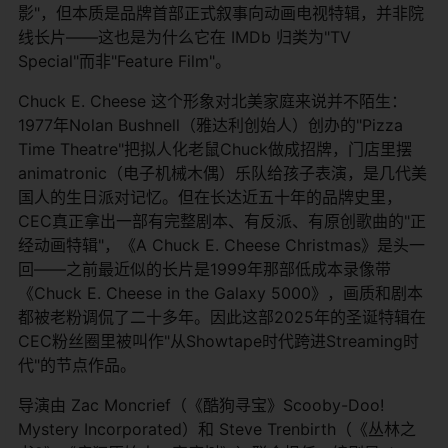
影"，但本质是品牌首部正式叙事向动画电视特辑，并非院
线长片——这也是为什么它在 IMDb 归类为"TV
Special"而非"Feature Film"。
Chuck E. Cheese 这个形象对北美家庭来说并不陌生：
1977年Nolan Bushnell（雅达利创始人）创办的"Pizza
Time Theatre"把拟人化老鼠Chuck做成招牌，门店里摆
animatronic（电子机械木偶）乐队给孩子表演，是几代美
国人的生日派对记忆。但在长达近五十年的品牌史里，
CEC真正拿出一部有完整剧本、有反派、有原创歌曲的"正
经动画特辑"，《A Chuck E. Cheese Christmas》是头一
回——之前最近似的长片是1999年那部低成本录像带
《Chuck E. Cheese in the Galaxy 5000》，画质和剧本
都被老粉调侃了二十多年。因此这部2025年的圣诞特辑在
CEC粉丝圈里被叫作"从Showtape时代跨进Streaming时
代"的节点作品。
导演由 Zac Moncrief（《酷狗寻宝》Scooby-Doo!
Mystery Incorporated）和 Steve Trenbirth（《丛林之