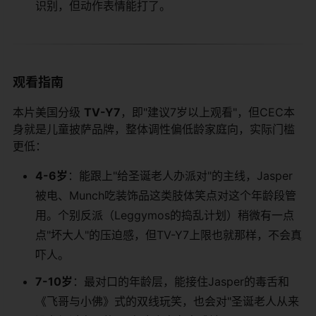
识别，但动作表情能打了。
观看指南
本片美国分级
TV-Y7
，即"建议7岁以上观看"，但CEC本
身就是儿童披萨品牌，整体调性偏低龄家庭向，实际门槛
更低：
4-6岁
：能跟上"给圣诞老人办派对"的主线，Jasper
被电、Munch吃装饰品这类肢体笑点对这个年龄段管
用。个别反派（Leggymos的捣乱计划）稍微有一点
点"坏大人"的压迫感，但TV-Y7上限也就那样，不会真
吓人。
7-10岁
：最对口的年龄层，能接住Jasper的毒舌和
《飞哥与小佛》式的双线玩笑，也会对"圣诞老人从来