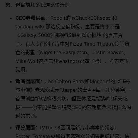
累，但目前几条轨迹比较清楚：
CEC老粉层面
：Reddit的 r/ChuckECheese 和
fandom wiki 那边反应偏积极，主要是终于不是
《Galaxy 5000》那种"尴尬到脚趾抠地"的自产片
了。有人专门列了片中对Pizza Time Theatre冷门角
色的彩蛋（Nigel the Sasquatch、Justin Beaver、
Mike Wolf这些二线whatnots都露了脸），考古党很
受用。
动画圈层面
：Jon Colton Barry和Moncrief的《飞哥
与小佛》老观众表示"Jasper的毒舌+每十几分钟塞一
首原创曲"的结构很亲切，但整体还是"品牌特辑天花
板"——你不能指望它脱离CEC的营销底色去谈什么深
刻的东西。
评分层面
：IMDb 7.8区间是新片小样本的常态，
Rotten Tomatoes那边家庭观众分如果后续出来，估