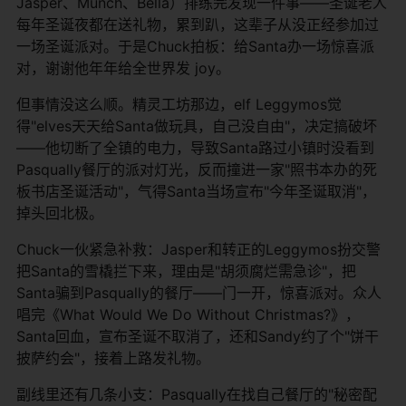
Jasper、Munch、Bella）排练完发现一件事——圣诞老人
每年圣诞夜都在送礼物，累到趴，这辈子从没正经参加过
一场圣诞派对。于是Chuck拍板：给Santa办一场惊喜派
对，谢谢他年年给全世界发 joy。
但事情没这么顺。精灵工坊那边，elf Leggymos觉
得"elves天天给Santa做玩具，自己没自由"，决定搞破坏
——他切断了全镇的电力，导致Santa路过小镇时没看到
Pasqually餐厅的派对灯光，反而撞进一家"照书本办的死
板书店圣诞活动"，气得Santa当场宣布"今年圣诞取消"，
掉头回北极。
Chuck一伙紧急补救：Jasper和转正的Leggymos扮交警
把Santa的雪橇拦下来，理由是"胡须腐烂需急诊"，把
Santa骗到Pasqually的餐厅——门一开，惊喜派对。众人
唱完《What Would We Do Without Christmas?》，
Santa回血，宣布圣诞不取消了，还和Sandy约了个"饼干
披萨约会"，接着上路发礼物。
副线里还有几条小支：Pasqually在找自己餐厅的"秘密配