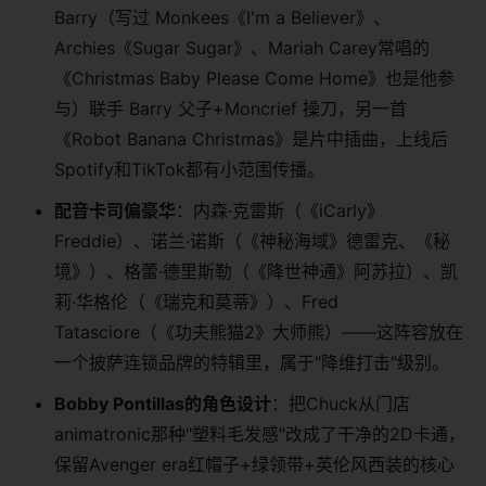
Barry（写过 Monkees《I'm a Believer》、
Archies《Sugar Sugar》、Mariah Carey常唱的
《Christmas Baby Please Come Home》也是他参
与）联手 Barry 父子+Moncrief 操刀，另一首
《Robot Banana Christmas》是片中插曲，上线后
Spotify和TikTok都有小范围传播。
配音卡司偏豪华
：内森·克雷斯（《iCarly》
Freddie）、诺兰·诺斯（《神秘海域》德雷克、《秘
境》）、格蕾·德里斯勒（《降世神通》阿苏拉）、凯
莉·华格伦（《瑞克和莫蒂》）、Fred
Tatasciore（《功夫熊猫2》大师熊）——这阵容放在
一个披萨连锁品牌的特辑里，属于"降维打击"级别。
Bobby Pontillas的角色设计
：把Chuck从门店
animatronic那种"塑料毛发感"改成了干净的2D卡通，
保留Avenger era红帽子+绿领带+英伦风西装的核心