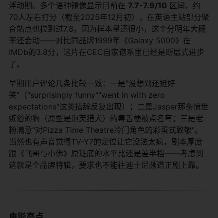
浮动期。多个语种镜像显示目前在
7.7-7.9/10
​ 区间，约
70人左右打分（截至2025年12月初），在英语主站部分聚
合站点也拉到过7.8。因为样本量还很小，这个分明年大概
率还会动——对比同品牌1999年《Galaxy 5000》在
IMDb的3.8分，这片在CEC自家谱系里已经是断层式进步
了。
早期用户评论几条比较一致：一是"没想到还挺好
笑"（"surprisingly funny""went in with zero
expectations"这类措辞反复出现）；二是Jasper那条愤世
嫉俗的狗（原型是泡芙猎犬）的毒舌梗被点名夸；三是老
粉满意"对Pizza Time Theatre冷门角色的彩蛋式致敬"。
当然也有声音觉得TV-Y7的定位让它没法太疯，剧本厚度
跟《飞哥与小佛》原班底的水平比还是差半档——考虑到
这就是个品牌特辑，要求也不能往迪士尼频道正剧上靠。
电影亮点