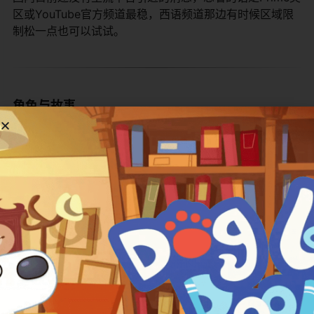
区或YouTube官方频道最稳，西语频道那边有时候区域限
制松一点也可以试试。
角色与故事
主要配音与角色表
角色
配音
Chuck E. Cheese
内森·克雷斯 Nathan Kress
Helen Henny
凯莉·华格伦 Kari Wahlgren
Jasper T. Jowls
诺兰·诺斯 Nolan North
Mr. Munch
Fred Tatasciore