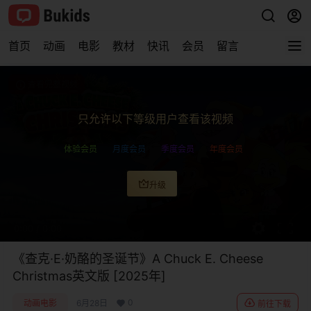
首页
动画
电影
教材
快讯
会员
留言
查看完整视频
只允许以下等级用户查看该视频
体验会员
月度会员
季度会员
年度会员
升级
0:00
/
0:00
《查克·E·奶酪的圣诞节》A Chuck E. Cheese
Christmas英文版 [2025年]
0
动画电影
6月28日
前往下载