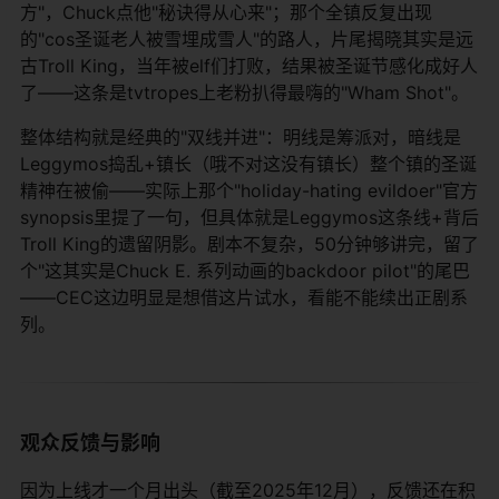
方"，Chuck点他"秘诀得从心来"；那个全镇反复出现
的"cos圣诞老人被雪埋成雪人"的路人，片尾揭晓其实是远
古Troll King，当年被elf们打败，结果被圣诞节感化成好人
了——这条是tvtropes上老粉扒得最嗨的"Wham Shot"。
整体结构就是经典的"双线并进"：明线是筹派对，暗线是
Leggymos捣乱+镇长（哦不对这没有镇长）整个镇的圣诞
精神在被偷——实际上那个"holiday-hating evildoer"官方
synopsis里提了一句，但具体就是Leggymos这条线+背后
Troll King的遗留阴影。剧本不复杂，50分钟够讲完，留了
个"这其实是Chuck E. 系列动画的backdoor pilot"的尾巴
——CEC这边明显是想借这片试水，看能不能续出正剧系
列。
观众反馈与影响
因为上线才一个月出头（截至2025年12月），反馈还在积