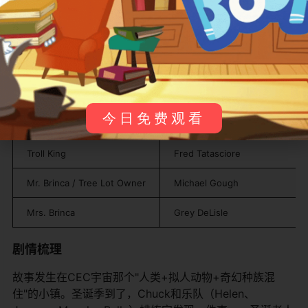
Bella Brinca（Bella Bunny）
格蕾·德里斯勒 Grey DeLisle
Pasqually
Michael Gough
Santa Claus
Fred Tatasciore
Sandy Claus
Kari Wahlgren
今日免费观看
Leggymos
Trevor Devall
Troll King
Fred Tatasciore
Mr. Brinca / Tree Lot Owner
Michael Gough
Mrs. Brinca
Grey DeLisle
剧情梳理
故事发生在CEC宇宙那个"人类+拟人动物+奇幻种族混
住"的小镇。圣诞季到了，Chuck和乐队（Helen、