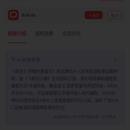
Bukids
关注
私信
视频介绍
视频选集
交流讨论
AI智能摘要
《查克·E·奶酪的圣诞节》是品牌四十八年来首部叙事动画特
辑，由《飞哥与小佛》主创团队打造。该片将经典机械老鼠
重塑为2D卡通形象，集结诺兰·诺斯等豪华声优阵容，IMDb
评分达7.8分。作品保留复古灵魂并融入现代幽默，以50分
钟时长提供适合4岁以上家庭观看的节日小品，填补了该IP从
门店表演到流媒体叙事的空白。
— 此摘要由AI分析文章内容生成，仅供参考。