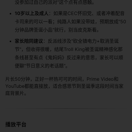
没参加过自己的派对"这个点有点感触。
10岁以上及成人
：如果是CEC怀旧党、或者冲着配音
卡司来的可以一看；纯路人如果没带娃，预期放成"50
分钟品牌圣诞小品"就行，别当皮克斯看。
家长陪同建议
：反派线涉及"砍全镇电力+取消圣诞
节"，但收得很暖，结尾Troll King被圣诞精神感化那
条线甚至有点《鬼妈妈》反过来的意思，家长可以顺
便聊"节日意义的老话题"。
片长50分钟，正好一杯热可可的时间，Prime Video和
YouTube都能直接放，适合感恩节到圣诞季这段时间当家
庭背景片。
播放平台