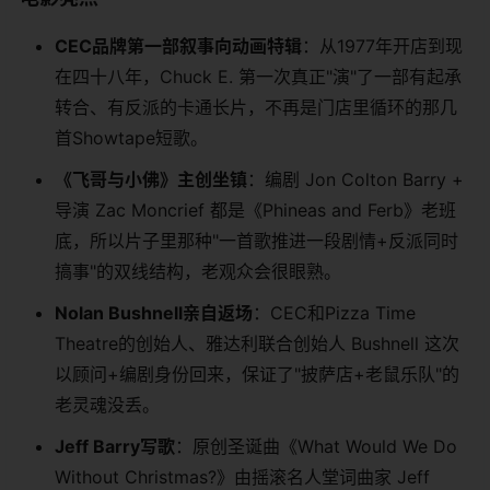
CEC品牌第一部叙事向动画特辑
：从1977年开店到现
在四十八年，Chuck E. 第一次真正"演"了一部有起承
转合、有反派的卡通长片，不再是门店里循环的那几
首Showtape短歌。
《飞哥与小佛》主创坐镇
：编剧 Jon Colton Barry +
导演 Zac Moncrief 都是《Phineas and Ferb》老班
底，所以片子里那种"一首歌推进一段剧情+反派同时
搞事"的双线结构，老观众会很眼熟。
Nolan Bushnell亲自返场
：CEC和Pizza Time
Theatre的创始人、雅达利联合创始人 Bushnell 这次
以顾问+编剧身份回来，保证了"披萨店+老鼠乐队"的
老灵魂没丢。
Jeff Barry写歌
：原创圣诞曲《What Would We Do
Without Christmas?》由摇滚名人堂词曲家 Jeff