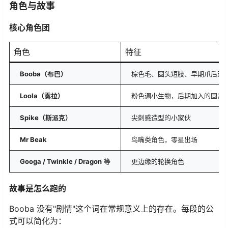
角色与故事
核心角色团
角色
特征
Booba（布巴）
棕色毛、圆头短肢、早期爪后改
Loola（露拉）
粉色调小生物，后期加入的固定
Spike（斯派克）
尖刺感造型的小家伙
Mr Beak
鸟嘴类角色，零星出场
Googa / Twinkle / Dragon
​ 等
更边缘的轮换角色
故事是怎么跑的
Booba 没有"剧情"这个词在常规意义上的存在。每段的公
式可以简化为：