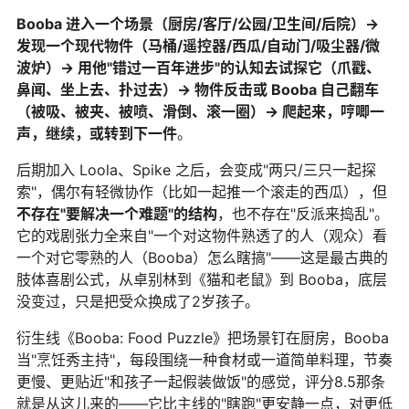
Booba 进入一个场景（厨房/客厅/公园/卫生间/后院）→
发现一个现代物件（马桶/遥控器/西瓜/自动门/吸尘器/微
波炉）→ 用他"错过一百年进步"的认知去试探它（爪戳、
鼻闻、坐上去、扑过去）→ 物件反击或 Booba 自己翻车
（被吸、被夹、被喷、滑倒、滚一圈）→ 爬起来，哼唧一
声，继续，或转到下一件
。
后期加入 Loola、Spike 之后，会变成"两只/三只一起探
索"，偶尔有轻微协作（比如一起推一个滚走的西瓜），但
不存在"要解决一个难题"的结构
，也不存在"反派来捣乱"。
它的戏剧张力全来自"一个对这物件熟透了的人（观众）看
一个对它零熟的人（Booba）怎么瞎搞"——这是最古典的
肢体喜剧公式，从卓别林到《猫和老鼠》到 Booba，底层
没变过，只是把受众换成了2岁孩子。
衍生线《Booba: Food Puzzle》把场景钉在厨房，Booba
当"烹饪秀主持"，每段围绕一种食材或一道简单料理，节奏
更慢、更贴近"和孩子一起假装做饭"的感觉，评分8.5那条
就是从这儿来的——它比主线的"瞎跑"更安静一点，对更低