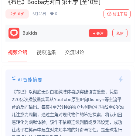
《布巴》Booba无对白 第七季 [全10集]
0
2岁-6岁
6月28日
前往下载
Bukids
关注
私信
视频介绍
视频选集
交流讨论
AI智能摘要
《布巴》以彻底无对白和纯肢体喜剧突破语言壁垒，凭借
220亿次播放量实现从YouTube原生IP向Disney+等主流平
台的反向输出。每集4至7分钟的独立短剧精准匹配2至8岁幼
儿注意力周期，通过主角对现代物件的笨拙探索，将认知困
惑转化为幽默体验。该作不依赖连续剧情或反派设定，成功
让孩子在笑声中建立对未知事物的好奇与韧性，是全球发行