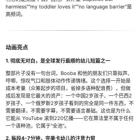
harmless""my toddler loves it""no language barrier"是
高频词。
动画亮点
1. 彻底无对白，是全球发行最顺的幼儿短篇之一
整部片子没有一句台词，Booba 和他的朋友们只靠拟声、
哼唧、惊叹气口和肢体动作传递情绪。这个选择一开始是
成本考量（众筹起步的项目，省掉多语种配音费），但做
成后发现是它最大的资产：一个中国2岁孩子、一个巴西2
岁孩子、一个俄罗斯2岁孩子看到的完全是同一件东西，不
需要翻译，不需要字幕，不需要语言基础。这也是为什么
它能从 YouTube 滚到220亿播——它在算法里不属于任何
一个语种池，它属于"全池"。
2. 每段4-7分钟，完美卡幼儿的注意力窗