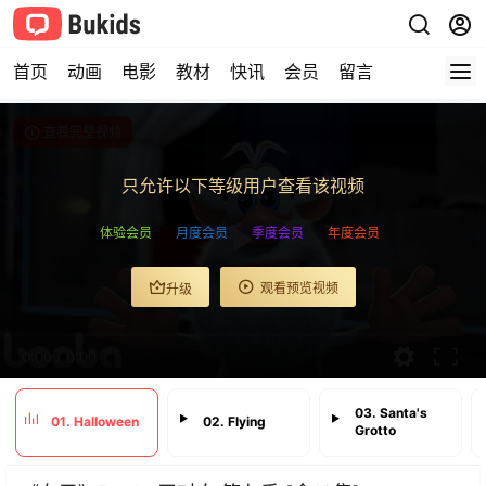
首页
动画
电影
教材
快讯
会员
留言
查看完整视频
只允许以下等级用户查看该视频
体验会员
月度会员
季度会员
年度会员
观看预览视频
升级
0:00
/
0:00
03. Santa's
01. Halloween
02. Flying
Grotto