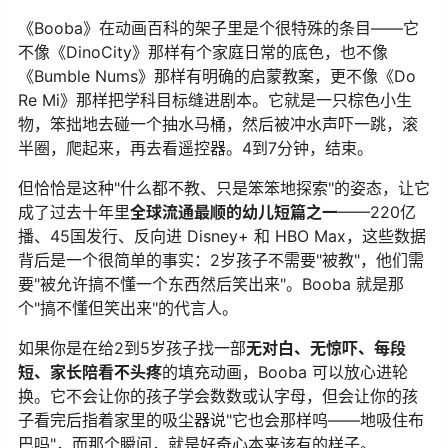
《Booba》在动画百科的架子里是个很特殊的条目——它
不像《DinoCity》那样有个家庭日常的底色，也不像
《Bumble Nums》那样有明确的启蒙教案，更不像《Do
Re Mi》那样把学科目标缝进剧本。它就是一只棕色小生
物，笨拙地去碰一个抽水马桶，然后被冲水声吓一跳，滚
半圈，爬起来，再去看遥控器。4到7分钟，结束。
但恰恰是这种"什么都不教、只是笨笨地探索"的姿态，让它
成了过去十年里
全球流通最顺的幼儿短篇之一
——220亿
播、45国发行、反向进 Disney+ 和 HBO Max，这些数据
背后是一个很简单的事实：2岁孩子不需要"被教"，他们需
要"被允许搞不懂一个东西然后笑出来"。Booba 就是那
个"搞不懂但笑出来"的代言人。
如果你是在给2到5岁孩子找一部
无对白、无惊吓、每段
短、家长陪看不头疼
的填充动画，Booba 可以放心进轮
换。它不会让你的孩子学会数数或认字母，但会让你的孩
子看完后指着家里的吸尘器说"它也会那样呜——地吸住布
巴吗"，而那个瞬间，就是好奇心本来该有的样子。