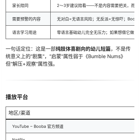
家长陪同
2～3岁建议陪看——不是内容需要把关，而是可
需要预警的内容
无对白=无语言风险；无反派=无惊吓；Boob
语言学习用途
零语言基础幼儿完全无压力；如果想借它做"英
一句话定位：这是一部
纯肢体喜剧向的幼儿短篇
，不是传
统意义上的"剧集"，"启蒙"属性弱于《Bumble Nums》
但"解压+观察"属性强。
播放平台
地区/渠道
YouTube – Booba 官方频道
Netflix