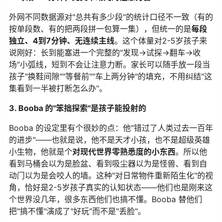
外网不同数据源对"总共有多少段"的统计口径不一致（有的
按单段数、有的把两段拼一包算一集），但统一的是
每段
独立、4到7分钟、无连续主线
。这个体量对2-5岁孩子来
说刚好：长到能塞进一个完整的"发现→试探→翻车→收
场"小弧线，短到不会让注意力断。家长可以随手放一段当
孩子"换鞋间隙""等餐前""车上两分钟"的填充，不用纠结"这
集看到一半被打断怎么办"。
3. Booba 的"笨拙探索"是孩子能投射的
Booba 的设定里有个很妙的点：他"错过了人类过去一百年
的进步"——也就是说，他不是天才小孩，也不是超级英雄
小生物，他就是个
对现代世界零熟悉度的小东西
。所以他
看到马桶会以为是脸盆、看到吸尘器以为是怪兽、看到自
动门以为是会咬人的墙。这种"对日常物件重新陌生化"的视
角，恰好是2-5岁孩子真实的认知状态——他们也是刚来这
个世界没几年，很多东西他们也搞不懂。Booba 替他们
把"搞不懂"演成了"好玩"而不是"丢脸"。