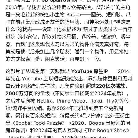
2013年，早期开发阶段还走过众筹路径。整部片子的主角
是一只毛茸茸的棕色小生物 Booba——圆头、短四肢、爪
子在前几集后改成更友善的指甲状、眼神永远处于"哇这是
什么"的状态——设定上他被描述为"错过了人类过去一百年
进步"的小家伙，所以对抽水马桶、遥控器、微波炉、吸尘
器、自动门这类现代人习以为常的物件充满天真好奇，每
集就是他（后来加上几个朋友）碰到一个物件，用最笨拙
的方式探索一番，闹点笑话，再晃到下一段。
这部片子从诞生第一天起就是
YouTube 原生IP
——2014
年先在 YouTube 上以短篇形式放出，靠纯肢体喜剧和无对
白设计迅速跨语言扩散，几年内滚到
超过220亿次播放、
2000万订阅
​ 的量级（不同统计口径截至2024年前后），
之后才反向被 Netflix、Prime Video、Roku、ITVX 等传
统/流媒平台收编。截至2024年已推进到第五个更新周
期，累计有百余段短篇、每段长约4到7分钟；此外还衍生
出《Booba: Food Puzzle》（2020，Booba 当厨师的厨
房迷你剧）和2024年的真人互动向《The Booba Show》
（Booba 进现实世界）。2025年 Warner Bros.