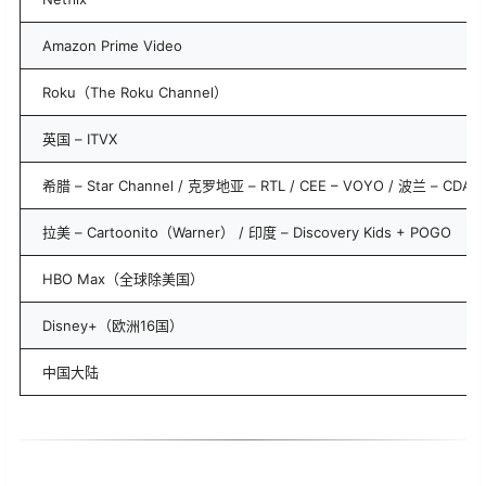
Amazon Prime Video
Roku（The Roku Channel）
英国 – ITVX
希腊 – Star Channel / 克罗地亚 – RTL / CEE – VOYO / 波兰 – CDA 
拉美 – Cartoonito（Warner） / 印度 – Discovery Kids + POGO
HBO Max（全球除美国）
Disney+（欧洲16国）
中国大陆