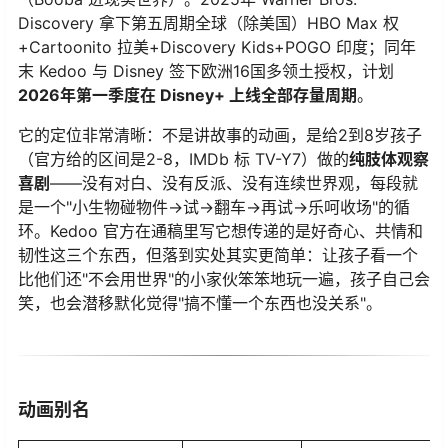
Discovery 拿下第五周期全球（除美国）HBO Max 权
+Cartoonito 拉美+Discovery Kids+POGO 印度；同年
末 Kedoo 与 Disney 签下欧洲16国多领土授权，计划
2026年第一季度在 Disney+ 上线全部存量周期
。
它的定位非常清晰：不是讲故事的动画，是给2到8岁孩子
（官方给的区间是2-8，IMDb 标 TV-Y7）做的
纯肢体观察
喜剧
——没有对白、没有反派、没有连续世界观，每段就
是一个"小生物碰物件→试→翻车→再试→乐呵收场"的循
环。Kedoo 官方在通稿里写它想传递的是好奇心、共情和
韧性这三个东西，但落到实处其实更简单：让孩子看一个
比他们还"不会用世界"的小家伙笨笨地玩一遍，孩子自己会
笑，也会潜移默化觉得"搞不懂一个东西也没关系"。
动画别名