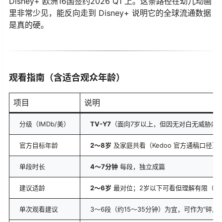
Disney+ 欧洲16国签约2026 Q1 上。这条路径在幼儿动画
里非常少见，能反向走到 Disney+ 说明它的全球流通数据
是真的硬。
观看指南（含适合观众年龄）
项目
说明
分级（IMDb/美）
TV-Y7
（面向7岁以上，但因无对白无威胁内
官方目标年龄
2～8岁
​ 及家庭共看（Kedoo 官方通稿口径）
单段时长
4～7分钟
​ 每段，独立成篇
建议适龄
2～6岁
​ 最对位；2岁以下可看但理解有限（
单次观看建议
3～6段（约15～35分钟）为宜，可作为"碎片时