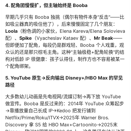
4. 配角团慢慢扩，但主轴始终是 Booba
早期几乎只有 Booba 独挑（偶尔有物件本身"反击"——比
如吸尘器真的吸住他了），后来慢慢固定了几个朋友：
Loola
（粉色调的小家伙，Elena Kareva/Elena Solovieva
配）、
Spike
（Vyacheslav Kataev 配）、
Mr Beak
——
但即便加了配角，每段仍是群戏轻、Booba 个人戏重，观
众认的还是那只棕毛主角。这种"主轴极稳+配角轮换"的结
构对低龄 IP 很健康：孩子认得住，制作方也不容易被某一
个配角绑架。
5. YouTube 原生→反向输出 Disney+/HBO Max 的罕见
路径
大多数幼儿动画是先电视网/流媒订制→再下放 YouTube
做宣传。Booba 是反过来的：2014年 YouTube 众筹起步
→靠播放量自己长成 IP→Kedoo 把发行铺到
Netflix/Prime/Roku/ITVX→2025年 Warner Bros.
Discovery 拿 S5 给 HBO Max+Cartoonito→2025末