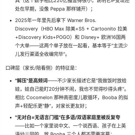
具（这个数字相比220亿播显得很小，说明它IP变现还
处在早期，没像 Peppa 那样铺开）；
2025年一年里先后拿下 Warner Bros.
Discovery（HBO Max 除美+S5 + Cartoonito 拉美
+Discovery Kids+POGO）和 Disney+ 欧洲16国两
个大单——这两个单子放在一起看，基本等于"主流少
儿发行渠道全收编完毕"。
口碑层（家长/陪看侧）的特征是：
"解压"是高频词
——不少家长描述它是"我做饭时放给
娃，娃自己能盯20分钟不闹，我也不觉得吵得头疼"。
相比 Cocomelon 那种高密度儿歌循环，Booba 的拟
声+轻配乐更"静"，对家长更友好；
"无对白=无语言门槛"在多语/双语家庭里被反复夸
——比如一个家里说中文、一个说西语、孩子在上英
语幼儿园的，放 Booba 三个人都不需要字幕；