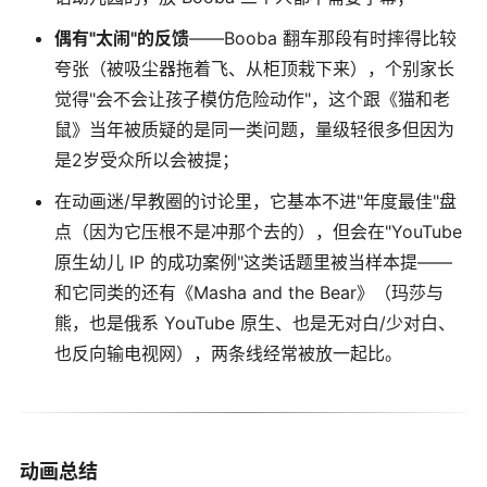
偶有"太闹"的反馈
——Booba 翻车那段有时摔得比较
夸张（被吸尘器拖着飞、从柜顶栽下来），个别家长
觉得"会不会让孩子模仿危险动作"，这个跟《猫和老
鼠》当年被质疑的是同一类问题，量级轻很多但因为
是2岁受众所以会被提；
在动画迷/早教圈的讨论里，它基本不进"年度最佳"盘
点（因为它压根不是冲那个去的），但会在"YouTube
原生幼儿 IP 的成功案例"这类话题里被当样本提——
和它同类的还有《Masha and the Bear》（玛莎与
熊，也是俄系 YouTube 原生、也是无对白/少对白、
也反向输电视网），两条线经常被放一起比。
动画总结