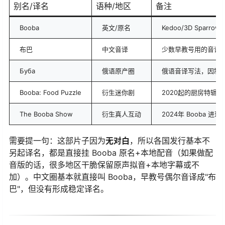
别名/译名
语种/地区
备注
Booba
英文/原名
Kedoo/3D Sparr
布巴
中文音译
少数早教号用的音译
Буба
俄语原产圈
俄语音译写法，因制作方
Booba: Food Puzzle
衍生迷你剧
2020起的厨房特辑副
The Booba Show
衍生真人互动
2024年 Booba 
需要提一句：这部片子因为
无对白
，所以各国发行基本不
另起译名，都是直接挂 Booba 原名+本地配音（如果做配
音版的话，很多地区干脆保留原声拟音+本地字幕或不
加）。中文圈基本就直接叫 Booba，早教号偶尔音译成"布
巴"，但没有形成稳定译名。