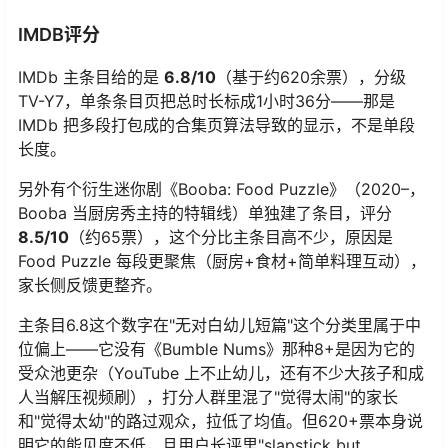
IMDB评分
IMDb 主条目给的是
6.8/10
（基于约620余票），分级
TV-Y7，单条条目页把总时长标成1小时36分——那是
IMDb 把多段打包成的合集页算法导致的显示，不是单段
长度。
另外有个衍生迷你剧《Booba: Food Puzzle》（2020–，
Booba 当厨房秀主持的特辑线）单独建了条目，评分
8.5/10
（约65票），这个分比主条目高不少，原因是
Food Puzzle 每段更聚焦（厨房+食材+简单料理互动），
家长侧反馈更整齐。
主条目6.8这个数字在"无对白幼儿短篇"这个分类里属于中
位偏上——它没有《Bumble Nums》那种8+是因为它的
受众池更杂（YouTube 上不止幼儿，还有不少大孩子和成
人当解压视频刷），打分人群里混了"觉得太闹"的家长
和"觉得太幼"的路过观众，拉低了均值。但620+票本身说
明它的能见度不低，且用户长评里"slapstick but