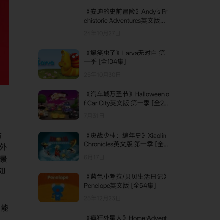
《安迪的史前冒险》Andy’s Pr
ehistoric Adventures英文版
[全25集]
24年10月27日
《爆笑虫子》Larva无对白 第
一季 [全104集]
25年10月30日
《汽车城万圣节》Halloween o
f Car City英文版 第一季 [全22
集]
7月31日
，
黏
《决战少林：编年史》Xiaolin
Chronicles英文版 第一季 [全2
外
6集]
6月17日
景
如
《蓝色小考拉/贝贝生活日记》
Penelope英文版 [全54集]
25年12月23日
都能
《疯狂外星人》Home:Advent
儿