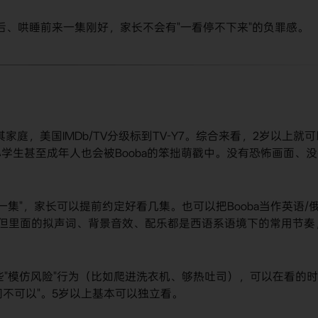
饭后、哄睡前来一集刚好，家长不会有"一看停不下来"的负罪感。
其家庭，美国IMDb/TV分级标到TV-Y7。综合来看，2岁以上就可
学生甚至成年人也会被Booba的笨拙萌戳中。没有恐怖画面、没
来一集"，家长可以提前约定好看几集。也可以把Booba当作英语/
，但里面的拟声词、背景音效、配乐都是西语系语境下的常用节奏
ba有些"模仿风险"行为（比如爬进洗衣机、够热吐司），可以在看的
们不可以"。5岁以上基本可以独立看。