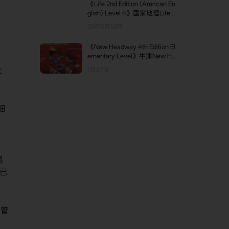
《Life 2nd Edition (Amrican En
glish) Level 4》国家地理Life美
版第二版 第4级别
25年5月10日
《New Headway 4th Edition El
ementary Level》牛津New He
adway第四版 Elementary级别
让
1月27日
细
是
已
图管
。