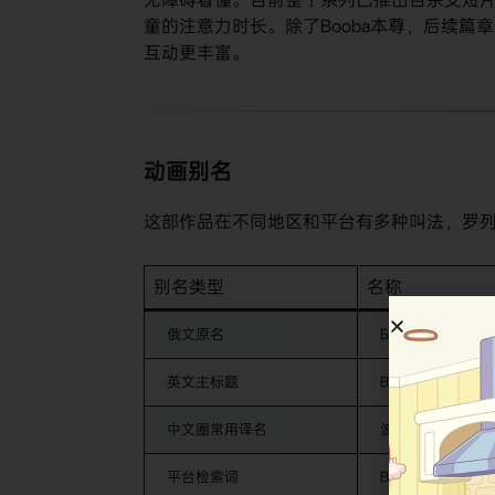
童的注意力时长。除了Booba本尊，后续篇章还陆
互动更丰富。
动画别名
这部作品在不同地区和平台有多种叫法，罗
别名类型
名称
俄文原名
Буба
英文主标题
Booba
中文圈常用译名
波波 / 布巴
平台检索词
Booba Cartoon / 