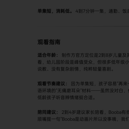
单集短，消耗低。
​ 4到7分钟一集，通勤、
观看指南
适合年龄：
​ 制作方官方定位是2到8岁儿童及
看，幼儿园阶段是峰值受众，但很多低年级小
说教、没有复杂剧情，纯粹轻量喜剧。
观看节奏建议：
​ 因为单集短，孩子容易"再
语环境的"无痛磨耳朵"材料——虽然没对白
低龄孩子听音辨情绪挺合适。
陪同建议：
​ 2到4岁建议家长陪看，Boo
顺嘴提一句"Booba是动画片所以没事哦，我