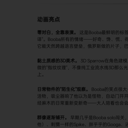
动画亮点
零对白，全靠表演。
​ 这是Booba最鲜明
译"。Booba所有的情绪——好奇、馋、慌
它能天然跨越语言壁垒，俄罗斯做的片子，
黏土质感的3D美术。
​ 3D Sparrow
微的"指纹纹理"，不像纯工业流水线3D那
上。
日常物件的"陌生化"观察。
​ Booba的笑
活物，吸尘器响了他以为是怪物，自动门开开
经麻木的日常重新变新奇——大人陪看也会
群像逐渐铺开。
​ 早期几乎是Booba sol
他）、刺猬一样的Spike、胖乎乎的Goog