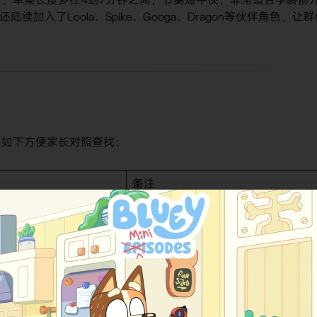
续加入了Loola、Spike、Googa、Dragon等伙伴角色，让
列如下方便家长对照查找：
备注
俄语拼写，发音接近"Buba"
国际通用发行名
音译，两岸三地均有使用
Booba Show
YouTube及流媒体常见标签