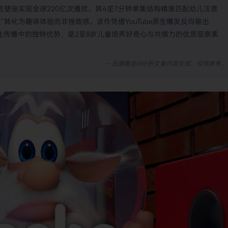
语言壁垒实现全球220亿次播放。其4至7分钟单集结构精准匹配幼儿注意
转化为趣味体验而非挫败感。该作凭借YouTube原生爆发反向输出
在跨文化传播中的独特优势，是2至8岁儿童培养好奇心与共情力的优质观察素
— 此摘要由AI分析文章内容生成，仅供参考。