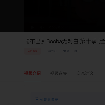
0:00
/
0:00
《布巴》Booba无对白 第十季 [全
0
1
2岁-6岁
6月28日
视频介绍
视频选集
交流讨论
AI智能摘要