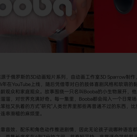
起源于俄罗斯的3D动画短片系列，由动画工作室3D Sparrow制作
早于2014年在YouTube上线，随后凭借零对白的肢体喜剧风格和软萌的
龄观众和家庭观众。故事围绕一只名叫Booba的小生物展开，他
溜溜，对世界充满好奇。每一集里，Booba都会闯入一个日常场
笨拙又执着的方式"研究"人类世界里那些再普通不过的东西，比
一连串滑稽的麻烦里。
全靠音效、配乐和角色动作推进剧情，因此无论孩子说哪种语言
，单集长度多在4到7分钟之间，节奏短平快，非常适合学龄前