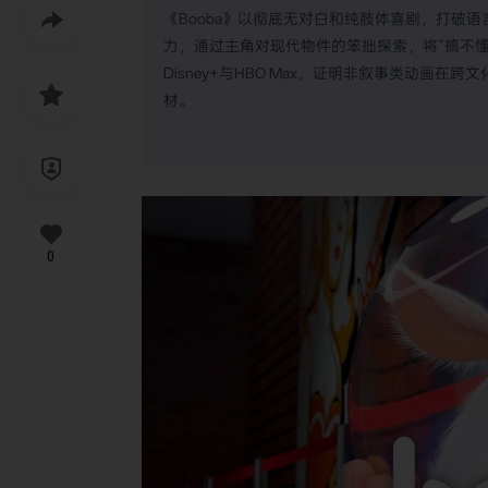
《Booba》以彻底无对白和纯肢体喜剧，打破
力，通过主角对现代物件的笨拙探索，将“搞不懂”
Disney+与HBO Max，证明非叙事类动画
材。
0