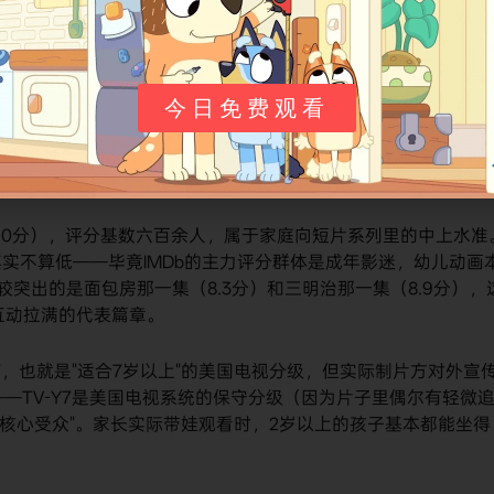
所以"配音语言"在实际观看中并不影响理解，这也是它能快速卖
平台的原因之一。
今日免费观看
（满分10分），评分基数六百余人，属于家庭向短片系列里的中上水准
实不算低——毕竟IMDb的主力评分群体是成年影迷，幼儿动画
较突出的是面包房那一集（8.3分）和三明治那一集（8.9分），
人互动拉满的代表篇章。
-Y7，也就是"适合7岁以上"的美国电视分级，但实际制片方对外宣
—TV-Y7是美国电视系统的保守分级（因为片子里偶尔有轻微
"核心受众"。家长实际带娃观看时，2岁以上的孩子基本都能坐得