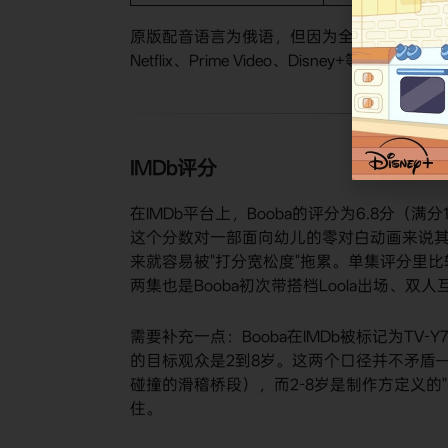
原版配音语言为俄语，但因为全片没有对白，
Netflix、Prime Video、Disney+等多国
IMDb评分
在IMDb平台上，Booba的评分为6.8分
这个分数对一部面向幼儿的零对白动画来说其
来就容易被"打分宽松度"拖累。单集评分里比
两集也是Booba初次带搭档Loola出场、双
需要补充一点：Booba在IMDb被标记为TV
的目标观众是2到8岁。这两个口径并不矛盾—
碰撞的滑稽桥段），而2-8岁是制作方定义的
住。