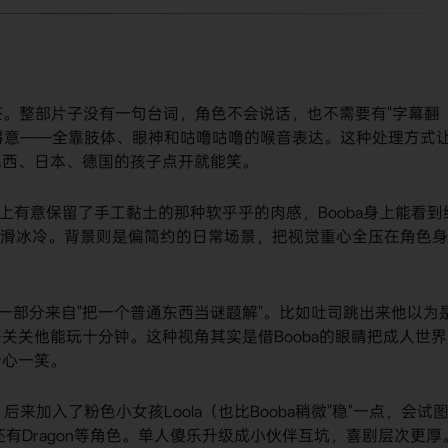
的标签。整部片子没有一句台词，角色不会说话，也不需要有"字幕翻
、得意——全靠肢体、眼神和咕噜咕噜的喉音表达。这种处理方式
巴西、日本、德国的孩子点开就能笑。
在角色建模上有意保留了手工黏土的那种软乎乎的肉感，Booba身上能看到
么光滑冰冷。背景则是偏简约的日常场景，把视觉重心全压在角色身
点很大一部分来自"把一个普通东西当谜题解"。比如吐司跳出来他以为
关关他能玩十分钟。这种视角其实是借Booba的眼睛把成人世界
会心一笑。
o闯关，后来加入了粉色小女孩Loola（也比Booba稍微"稳"一点，会试
a、还有Dragon等角色。单人傻乐升级成小伙伴互坑，喜剧层次更厚