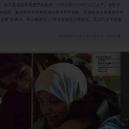
全72课，依托美国国家地理原版教材，对标剑桥KET/PET入门水平。课程逐
讲视频，重点攻克非虚构阅读与学术写作短板。该课程适合具备自然拼
不会教”的痛点，建议每周学习2讲并配套练习册使用，是迈向学术英语
— 此摘要由AI分析文章内容生成，仅供参考。