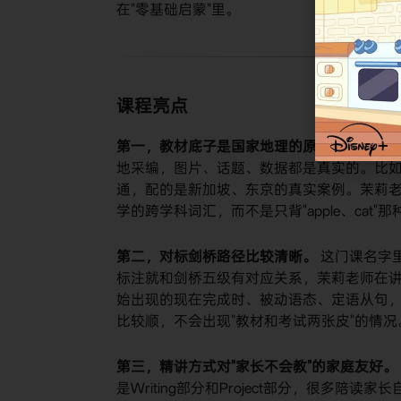
在"零基础启蒙"里。
课程亮点
第一，教材底子是国家地理的原版素材。
​ 
地采编，图片、话题、数据都是真实的。比
通，配的是新加坡、东京的真实案例。茉莉
学的跨学科词汇，而不是只背"apple、cat"
第二，对标剑桥路径比较清晰。
​ 这门课名字
标注就和剑桥五级有对应关系，茉莉老师在讲
始出现的现在完成时、被动语态、定语从句，都是
比较顺，不会出现"教材和考试两张皮"的情况
第三，精讲方式对"家长不会教"的家庭友好。
是Writing部分和Project部分，很多