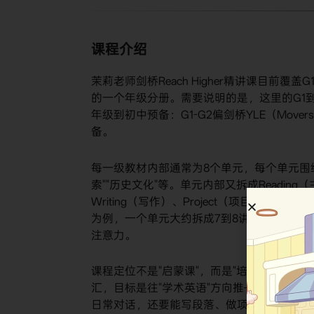
课程介绍
茉莉老师剑桥Reach Higher精讲课目前覆盖
的一个年级分册。需要说明的是，这里的G1
年级到初中预备：G1-G2偏剑桥YLE（Mover
备。
每一级教材内部通常为8个单元，每个单元围绕一个
索""历史文化"等。单元内部又拆成Reading（主
Writing（写作）、Project（项目）
为例，一个单元大约拆成7到8讲，全书8个
注意力。
课程定位不是"启蒙课"，而是"培优精讲课"
汇，目标是往"学术英语"方向推——不仅要
日常对话，还要能写段落、做项目汇报。这也