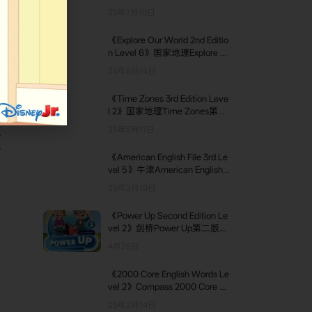
AM Reading Beginner 第2级别
25年7月10日
62. UNIT - 7 - LESSON - 8
《Explore Our World 2nd Editio
63. UNIT - 7 - LESSON - 9
n Level 6》国家地理Explore O
ur World第二版 第6级别
64. UNIT - 8 - LESSON - 7
24年8月14日
65. UNIT - 8 - LESSON - 1
《Time Zones 3rd Edition Leve
l 2》国家地理Time Zones第三
66. UNIT - 8 - LESSON - 2
版 第2级别
交
25年5月11日
67. UNIT - 8 - LESSON - 3
科
《American English File 3rd Le
68. UNIT - 8 - LESSON - 4
vel 5》牛津American English F
ile第三版 第5级别
69. UNIT - 8 - LESSON - 5
25年2月19日
70. UNIT - 8 - LESSON - 6
《Power Up Second Edition Le
vel 2》剑桥Power Up第二版
71. UNIT - 8 - LESSON - 8
第2级别
4月25日
72. UNIT - 8 - LESSON - 9
《2000 Core English Words Le
vel 2》Compass 2000 Core En
glish Words 第2级别
25年2月14日