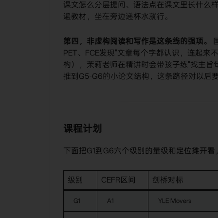
课文怎么分层提问、语法点在课文里长什么样
遍教材，坐在旁边递杯水就行。
第四，非虚构阅读和写作是这条线的强项。
PET、FCE发现"文章每个字都认识，连起来不知道在
构），茉莉老师在精讲时会带孩子练"找主旨句
推到G5-G6的小论文结构，这条路径对以
课程计划
下面把G1到G6六个级别的量级和定位摊开
级别
CEFR区间
剑桥对标
G1
A1
YLE Movers