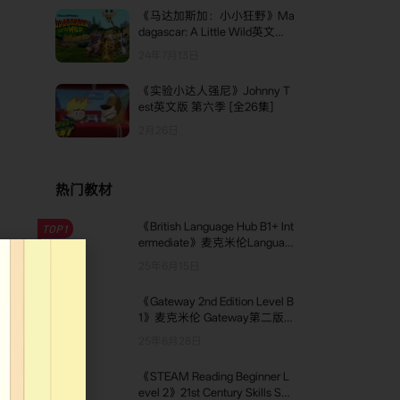
48. UNIT - 6 - LESSON - 4
《马达加斯加：小小狂野》Ma
49. UNIT - 6 - LESSON - 5
dagascar: A Little Wild英文版
第四季 [全6集]
24年7月13日
50. UNIT - 6 - LESSON - 6
《实验小达人强尼》Johnny T
51. UNIT - 6 - LESSON - 7
est英文版 第六季 [全26集]
52. UNIT - 6 - LESSON - 8
2月26日
53. UNIT - 6 - LESSON - 9
54. UNIT - 6 - LESSON - 10
热门教材
55. UNIT - 7 - LESSON - 1
《British Language Hub B1+ Int
TOP1
ermediate》麦克米伦Languag
56. UNIT - 7 - LESSON - 2
e Hub英版 B1+级别
25年6月15日
57. UNIT - 7 - LESSON - 3
生
《Gateway 2nd Edition Level B
TOP2
58. UNIT - 7 - LESSON - 4
1》麦克米伦 Gateway第二版 B
1级别
59. UNIT - 7 - LESSON - 5
25年6月28日
60. UNIT - 7 - LESSON - 6
《STEAM Reading Beginner L
TOP3
evel 2》21st Century Skills STE
61. UNIT - 7 - LESSON - 7