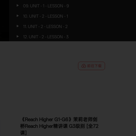
09. UNIT - 1 - LESSON - 9
10. UNIT - 2 - LESSON - 1
11. UNIT - 2 - LESSON - 2
12. UNIT - 2 - LESSON - 3
13. UNIT - 2 - LESSON - 4
14. UNIT - 2 - LESSON - 5
前往下载
15. UNIT - 2 - LESSON - 6
16. UNIT - 2 - LESSON - 7
17. UNIT - 2 - LESSON - 8
18. UNIT - 2 - LESSON - 9
19. UNIT - 3 - LESSON - 1
《Reach Higher G1-G6》茉莉老师剑
20. UNIT - 3 - LESSON - 2
桥Reach Higher精讲课 G3级别 [全72
21. UNIT - 3 - LESSON - 3
课]