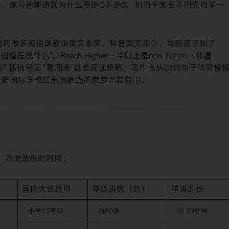
、练习册那道题为什么要选C不选B。相当于家长不用先自学一
​ 国内很多英语课故事类文本多、科普类文本少，导致孩子到了
说什么"。Reach Higher一半以上是non-fiction（非虚
""抓信号词""看图表"这些阅读策略，写作也从G1的句子仿写慢
后要走国际学校或出国路线的家庭尤其有用。
看，方便选级时对照：
国内大致适用
单级讲数（约）
单讲时长
小学1-2年级
约60讲
15-20分钟