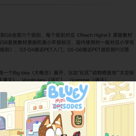
G1到G6全部六个级别，每个级别对应《Reach Higher》原版教材
到G6是按教材原版的美小年级标注，国内使用时一般对应小学低
s级别），G3-G4接近PET入门，G5-G6接近PET进阶到FCE预
Big Idea（大概念）展开，比如"社区""动物栖息地""太空探
课文）、Vocabulary（词汇）、Grammar（语法）、
几个板块。茉莉老师的精讲课就是把这一整条链拆成一讲一讲录好：以G1
单元加起来约60讲上下，每讲十几到二十多分钟，节奏适配小学
。也就是说，它默认孩子已经有自然拼读基础和一定量的听力词
能读故事，还要能读非虚构（科普、传记、说明文），不仅要会说
是为什么这门课常被放在"剑桥五级备考路径"里讨论，而不是放