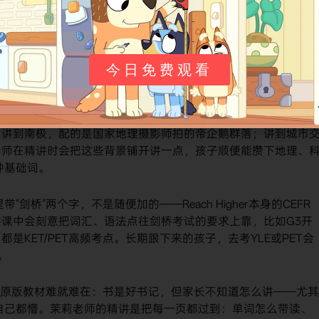
今日免费观看
Reach Higher每个单元的主课文都来自国家地理的摄影师、记者实
如讲到南极，配的是国家地理摄影师拍的帝企鹅群落；讲到城市
老师在精讲时会把这些背景铺开讲一点，孩子顺便能攒下地理、
那种基础词。
里带"剑桥"两个字，不是随便加的——Reach Higher本身的CEFR
课中会刻意把词汇、语法点往剑桥考试的要求上靠，比如G3开
KET/PET高频考点。长期跟下来的孩子，去考YLE或PET会
。
​ 原版教材难就难在：书是好书记，但家长不知道怎么讲——尤其
陪读家长自己都懵。茉莉老师的精讲是把每一页都过到：单词怎么带读、