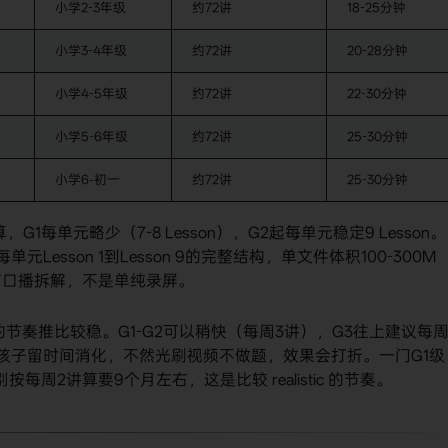
小学2-3年级
约72讲
18-25分钟
小学3-4年级
约72讲
20-28分钟
小学4-5年级
约72讲
22-30分钟
小学5-6年级
约72讲
25-30分钟
小学6-初一
约72讲
25-30分钟
估算，G1每单元略少（7-8 Lesson），G2起每单元稳定9 Lesson。
每单元Lesson 1到Lesson 9的完整结构，单文件体积100-300M
有口播拆解，不是单纯录屏。
"的节奏推比较稳。G1-G2可以稍快（每周3讲），G3往上建议每
孩子留时间消化，不然光刷视频不做题，效果会打折。一门G1级
周2讲算要9个月左右，这是比较 realistic 的节奏。