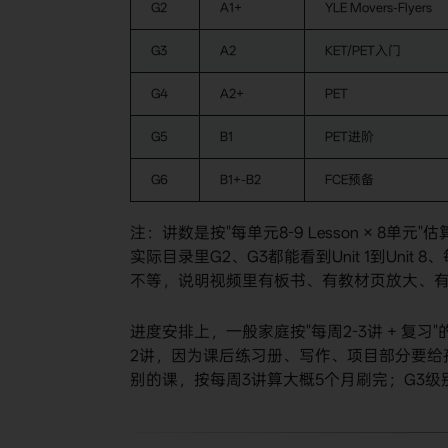
G2
A1+
YLE Movers-Flyers
G3
A2
KET/PET入门
G4
A2+
PET
G5
B1
PET进阶
G6
B1+-B2
FCE预备
注：讲数是按"每单元8-9 Lesson × 8单元"
实际目录里G2、G3都能看到Unit 1到Unit 8、
不等，说明视频里有板书、有教材页放大、
进度安排上，一般家庭按"每周2-3讲 + 复习
2讲，因为课后练习册、写作、项目部分要给
别的课，按每周3讲算大概5个月刷完；G3级别按每