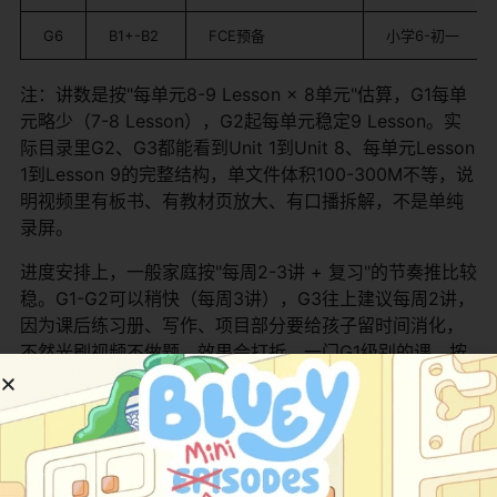
G6
B1+-B2
FCE预备
小学6-初一
注：讲数是按"每单元8-9 Lesson × 8单元"估算，G1每单
元略少（7-8 Lesson），G2起每单元稳定9 Lesson。实
际目录里G2、G3都能看到Unit 1到Unit 8、每单元Lesson
1到Lesson 9的完整结构，单文件体积100-300M不等，说
明视频里有板书、有教材页放大、有口播拆解，不是单纯
录屏。
进度安排上，一般家庭按"每周2-3讲 + 复习"的节奏推比较
稳。G1-G2可以稍快（每周3讲），G3往上建议每周2讲，
因为课后练习册、写作、项目部分要给孩子留时间消化，
不然光刷视频不做题，效果会打折。一门G1级别的课，按
每周3讲算大概5个月刷完；G3级别按每周2讲算要9个月
左右，这是比较 realistic 的节奏。