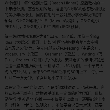
六个级别，每个级别对应《Reach Higher》原版教材的一
个年级分册。需要说明的是，这里的G1到G6是按教材原版
的美小年级标注，国内使用时一般对应小学低年级到初中
预备：G1-G2偏剑桥YLE（Movers级别），G3-G4接近
PET入门，G5-G6接近PET进阶到FCE预备。
每一级教材内部通常为8个单元，每个单元围绕一个Big
Idea（大概念）展开，比如"社区""动物栖息地""太空探
索""历史文化"等。单元内部又拆成Reading（主课文）、
Vocabulary（词汇）、Grammar（语法）、Writing（写
作）、Project（项目）几个板块。茉莉老师的精讲课就是
把这一整条链拆成一讲一讲录好：以G1为例，一个单元大
约拆成7到8讲，全书8个单元加起来约60讲上下，每讲十
几到二十多分钟，节奏适配小学生注意力。
课程定位不是"启蒙课"，而是"培优精讲课"。也就是说，它
默认孩子已经有自然拼读基础和一定量的听力词汇，目标
是往"学术英语"方向推——不仅要能读故事，还要能读非虚
构（科普、传记、说明文），不仅要会说日常对话，还要