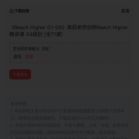
查看
下载权限
《Reach Higher G1-G6》茉莉老师剑桥Reach Higher
精讲课 G4级别 [全71课]
您当前的等级为
游客
请先
登录
下载地址
免责申明：
1. 本站所有文章均来自用户分享或网络收集整理,仅供用户交流学
习，禁用商业用途或盈利，下载后请在24小时之内删除；
2. 本站只提供WEB页面服务，不参与录制、上传、存储，如本帖侵
犯到
任何版权问题，请告知本站将及时予与删除、断开链接；