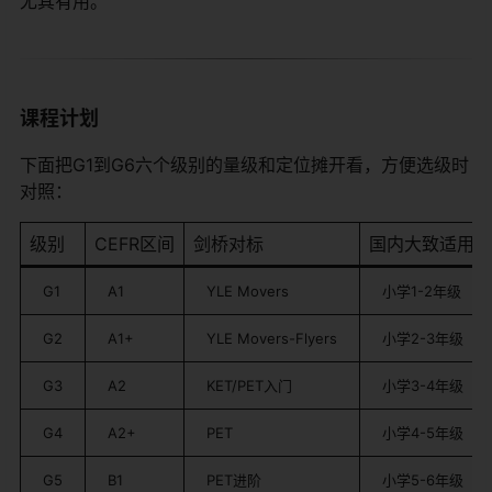
尤其有用。
课程计划
下面把G1到G6六个级别的量级和定位摊开看，方便选级时
对照：
级别
CEFR区间
剑桥对标
国内大致适用
G1
A1
YLE Movers
小学1-2年级
G2
A1+
YLE Movers-Flyers
小学2-3年级
G3
A2
KET/PET入门
小学3-4年级
G4
A2+
PET
小学4-5年级
G5
B1
PET进阶
小学5-6年级