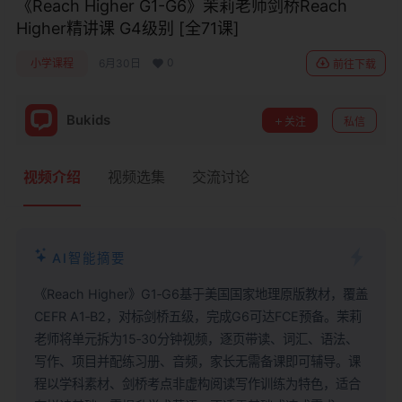
《Reach Higher G1-G6》茉莉老师剑桥Reach
Higher精讲课 G4级别 [全71课]
0
小学课程
6月30日
前往下载
Bukids
关注
私信
视频介绍
视频选集
交流讨论
AI智能摘要
《Reach Higher》G1‑G6基于美国国家地理原版教材，覆盖
CEFR A1‑B2，对标剑桥五级，完成G6可达FCE预备。茉莉
老师将单元拆为15‑30分钟视频，逐页带读、词汇、语法、
写作、项目并配练习册、音频，家长无需备课即可辅导。课
程以学科素材、剑桥考点非虚构阅读写作训练为特色，适合