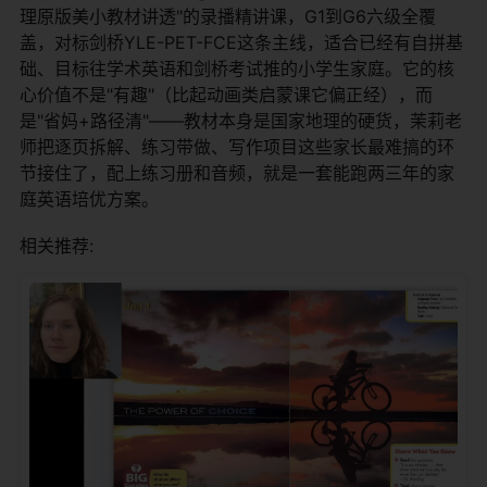
理原版美小教材讲透"的录播精讲课，G1到G6六级全覆
盖，对标剑桥YLE-PET-FCE这条主线，适合已经有自拼基
础、目标往学术英语和剑桥考试推的小学生家庭。它的核
心价值不是"有趣"（比起动画类启蒙课它偏正经），而
是"省妈+路径清"——教材本身是国家地理的硬货，茉莉老
师把逐页拆解、练习带做、写作项目这些家长最难搞的环
节接住了，配上练习册和音频，就是一套能跑两三年的家
庭英语培优方案。
相关推荐: