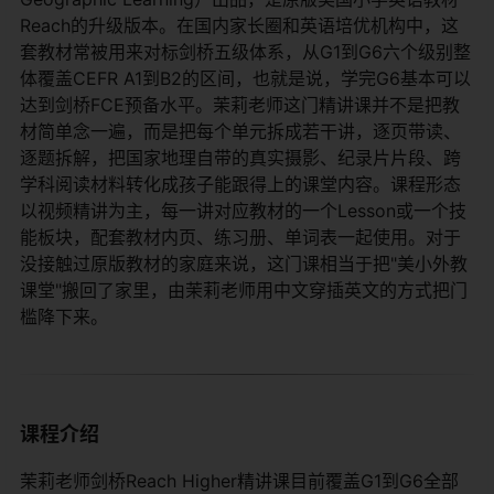
Reach的升级版本。在国内家长圈和英语培优机构中，这
套教材常被用来对标剑桥五级体系，从G1到G6六个级别整
体覆盖CEFR A1到B2的区间，也就是说，学完G6基本可以
达到剑桥FCE预备水平。茉莉老师这门精讲课并不是把教
材简单念一遍，而是把每个单元拆成若干讲，逐页带读、
逐题拆解，把国家地理自带的真实摄影、纪录片片段、跨
学科阅读材料转化成孩子能跟得上的课堂内容。课程形态
以视频精讲为主，每一讲对应教材的一个Lesson或一个技
能板块，配套教材内页、练习册、单词表一起使用。对于
没接触过原版教材的家庭来说，这门课相当于把"美小外教
课堂"搬回了家里，由茉莉老师用中文穿插英文的方式把门
槛降下来。
课程介绍
茉莉老师剑桥Reach Higher精讲课目前覆盖G1到G6全部