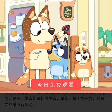
课程建议
选级不要只看孩子在校年级，要看实测水平。
​ Reach
Higher是美小原版教材，G1开篇就有一定词汇量要求（颜
色、数字、家庭成员、简单动词过去式这些要熟），如果
孩子校内英语刚起步、没做过自然拼读，直接上G1也会吃
力。比较稳妥的办法是先翻一下G1 Unit 1的教材页或者试
听一讲，能跟上70%再入；跟不上就先补半年自拼和RAZ
D-E级别再回来。
配套要买齐三样：学生书、练习册、音频。
​ 茉莉老师的精
讲是对着学生书一页页走的，光看视频不翻书，孩子眼睛
里没有"文本感"，久了会发现"听得懂但看不到"。练习册必
须配，因为视频里讲的很多题就是练习册原题，让孩子暂
今日免费观看
停先做、再听讲解，比一路播放效果好得多。音频用于碎
片时间磨耳朵——Reach Higher的音频是国家地理原版录
制，语速、发音都是标准美音，早饭、车上放一放，对课
文熟悉度有帮助。