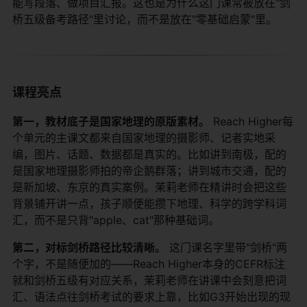
能写段落、做项目汇报。这也是为什么这门课常被放在"剑
桥五级备考路径"里讨论，而不是放在"零基础启蒙"里。
课程亮点
第一，教材底子是国家地理的原版素材。
​ Reach Higher每
个单元的主课文都来自国家地理的摄影师、记者实地采
编，图片、话题、数据都是真实的。比如讲到南极，配的
是国家地理摄影师拍的帝企鹅群落；讲到城市交通，配的
是新加坡、东京的真实案例。茉莉老师在精讲时会把这些
背景铺开讲一点，孩子顺便能攒下地理、科学的跨学科词
汇，而不是只背"apple、cat"那种基础词。
第二，对标剑桥路径比较清晰。
​ 这门课名字里带"剑桥"两
个字，不是随便加的——Reach Higher本身的CEFR标注
就和剑桥五级有对应关系，茉莉老师在讲课中会刻意把词
汇、语法点往剑桥考试的要求上靠，比如G3开始出现的现