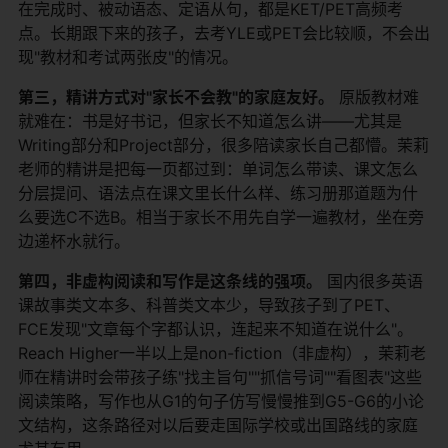
在完成时、被动语态、定语从句，都是KET/PET高频考
点。长期跟下来的孩子，去考YLE或PET会比较顺，不会出
现"教材和考试两张皮"的情况。
第三，精讲方式对"家长不会教"的家庭友好。
​ 原版教材难
就难在：书是好书记，但家长不知道怎么讲——尤其是
Writing部分和Project部分，很多陪读家长自己都懵。茉莉
老师的精讲是把每一页都过到：单词怎么带读、课文怎么
分层提问、语法点在课文里长什么样、练习册那道题为什
么要选C不选B。相当于家长不用先自学一遍教材，坐在旁
边递杯水就行。
第四，非虚构阅读和写作是这条线的强项。
​ 国内很多英语
课故事类文本多、科普类文本少，导致孩子到了PET、
FCE发现"文章每个字都认识，连起来不知道在说什么"。
Reach Higher一半以上是non-fiction（非虚构），茉莉老
师在精讲时会带孩子练"找主旨句""抓信号词""看图表"这些
阅读策略，写作也从G1的句子仿写慢慢推到G5-G6的小论
文结构，这条路径对以后要走国际学校或出国路线的家庭