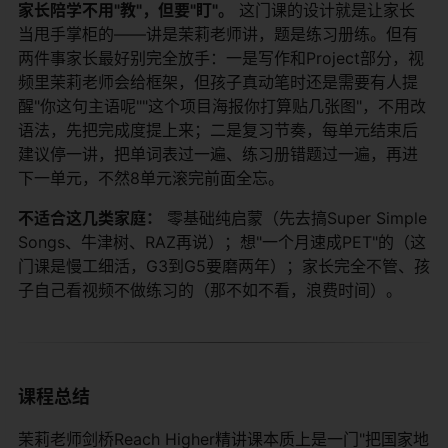
家长陪学不用"教"，但要"盯"。
​ 这门课的设计就是让家长
当甩手掌柜的——讲是茉莉老师讲，题是练习册练。但有
两件事家长最好别完全放手：一是写作和Project部分，视
频里茉莉老师会给框架，但孩子真动笔时还是需要有人提
醒"你这句主语呢""这个项目海报你打算贴几张图"，不用改
语法，先把完成度提上来；二是复习节奏，每单元结束后
建议停一讲，把单词表过一遍、练习册错题过一遍，再进
下一单元，不然8单元滚完前面全忘。
不适合这几类家庭：
​ 零基础纯启蒙（先去搞Super Simple
Songs、牛津树、RAZ再说）；想"一个月速成PET"的（这
门课是慢工细活，G3到G5要磨两年）；家长完全不管、孩
子自己看视频不做练习的（那不如不看，浪费时间）。
课程总结
茉莉老师剑桥Reach Higher精讲课本质上是一门"把国家地