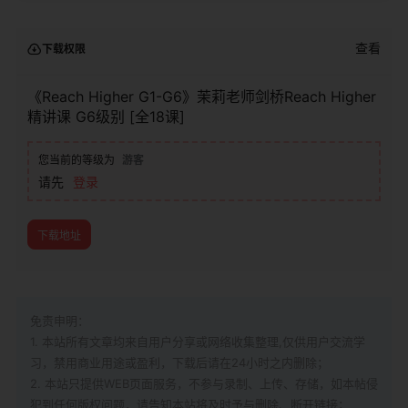
查看
下载权限
《Reach Higher G1-G6》茉莉老师剑桥Reach Higher
精讲课 G6级别 [全18课]
您当前的等级为
游客
请先
登录
下载地址
免责申明：
1. 本站所有文章均来自用户分享或网络收集整理,仅供用户交流学
习，禁用商业用途或盈利，下载后请在24小时之内删除；
2. 本站只提供WEB页面服务，不参与录制、上传、存储，如本帖侵
犯到
任何版权问题，请告知本站将及时予与删除、断开链接；