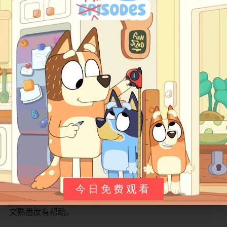
课程建议
选级不要只看孩子在校年级，要看实测水平。
​ Reach
Higher是美小原版教材，G1开篇就有一定词汇量要求（颜
色、数字、家庭成员、简单动词过去式这些要熟），如果
孩子校内英语刚起步、没做过自然拼读，直接上G1也会吃
力。比较稳妥的办法是先翻一下G1 Unit 1的教材页或者试
听一讲，能跟上70%再入；跟不上就先补半年自拼和RAZ
D-E级别再回来。
配套要买齐三样：学生书、练习册、音频。
​ 茉莉老师的精
讲是对着学生书一页页走的，光看视频不翻书，孩子眼睛
里没有"文本感"，久了会发现"听得懂但看不到"。练习册必
须配，因为视频里讲的很多题就是练习册原题，让孩子暂
停先做、再听讲解，比一路播放效果好得多。音频用于碎
片时间磨耳朵——Reach Higher的音频是国家地理原版录
今日免费观看
制，语速、发音都是标准美音，早饭、车上放一放，对课
文熟悉度有帮助。