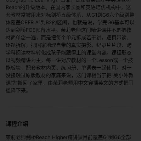
Reach的升级版本。在国内家长圈和英语培优机构中，这
套教材常被用来对标剑桥五级体系，从G1到G6六个级别整
体覆盖CEFR A1到B2的区间，也就是说，学完G6基本可以
达到剑桥FCE预备水平。茉莉老师这门精讲课并不是把教
材简单念一遍，而是把每个单元拆成若干讲，逐页带读、
逐题拆解，把国家地理自带的真实摄影、纪录片片段、跨
学科阅读材料转化成孩子能跟得上的课堂内容。课程形态
以视频精讲为主，每一讲对应教材的一个Lesson或一个技
能板块，配套教材内页、练习册、单词表一起使用。对于
没接触过原版教材的家庭来说，这门课相当于把"美小外教
课堂"搬回了家里，由茉莉老师用中文穿插英文的方式把门
槛降下来。
课程介绍
茉莉老师剑桥Reach Higher精讲课目前覆盖G1到G6全部