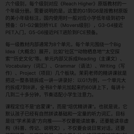
六个级别，每个级别对应《Reach Higher》原版教材的一
个年级分册。需要说明的是，这里的G1到G6是按教材原版
的美小年级标注，国内使用时一般对应小学低年级到初中
预备：G1-G2偏剑桥YLE（Movers级别），G3-G4接近
PET入门，G5-G6接近PET进阶到FCE预备。
每一级教材内部通常为8个单元，每个单元围绕一个Big
Idea（大概念）展开，比如"社区""动物栖息地""太空探
索""历史文化"等。单元内部又拆成Reading（主课文）、
Vocabulary（词汇）、Grammar（语法）、Writing（写
作）、Project（项目）几个板块。茉莉老师的精讲课就是
把这一整条链拆成一讲一讲录好：以G1为例，一个单元大
约拆成7到8讲，全书8个单元加起来约60讲上下，每讲十
几到二十多分钟，节奏适配小学生注意力。
课程定位不是"启蒙课"，而是"培优精讲课"。也就是说，它
默认孩子已经有自然拼读基础和一定量的听力词汇，目标
是往"学术英语"方向推——不仅要能读故事，还要能读非虚
构（科普、传记、说明文），不仅要会说日常对话，还要