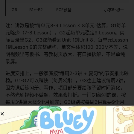
G6
B1+-B2
FCE预备
小学6-初一
注：讲数是按"每单元8-9 Lesson × 8单元"估算，G1每单
元略少（7-8 Lesson），G2起每单元稳定9 Lesson。实
际目录里G2、G3都能看到Unit 1到Unit 8、每单元Lesson
1到Lesson 9的完整结构，单文件体积100-300M不等，说
明视频里有板书、有教材页放大、有口播拆解，不是单纯
录屏。
进度安排上，一般家庭按"每周2-3讲 + 复习"的节奏推比较
稳。G1-G2可以稍快（每周3讲），G3往上建议每周2讲，
因为课后练习册、写作、项目部分要给孩子留时间消化，
不然光刷视频不做题，效果会打折。一门G1级别的课，按
每周3讲算大概5个月刷完；G3级别按每周2讲算要9个月
左右，这是比较 realistic 的节奏。