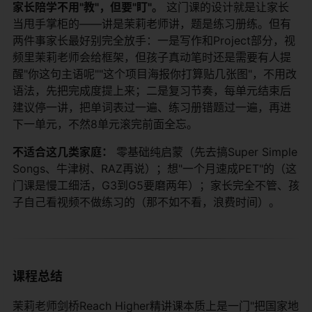
家长陪学不用"教"，但要"盯"。
​ 这门课的设计就是让家长
当甩手掌柜的——讲是茉莉老师讲，题是练习册练。但有
两件事家长最好别完全放手：一是写作和Project部分，视
频里茉莉老师会给框架，但孩子真动笔时还是需要有人提
醒"你这句主语呢""这个项目海报你打算贴几张图"，不用改
语法，先把完成度提上来；二是复习节奏，每单元结束后
建议停一讲，把单词表过一遍、练习册错题过一遍，再进
下一单元，不然8单元滚完前面全忘。
不适合这几类家庭：
​ 零基础纯启蒙（先去搞Super Simple
Songs、牛津树、RAZ再说）；想"一个月速成PET"的（这
门课是慢工细活，G3到G5要磨两年）；家长完全不管、孩
子自己看视频不做练习的（那不如不看，浪费时间）。
课程总结
茉莉老师剑桥Reach Higher精讲课本质上是一门"把国家地