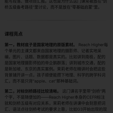
能写段落、做项目汇报。这也是为什么这门课常被放在"剑
桥五级备考路径"里讨论，而不是放在"零基础启蒙"里。
课程亮点
第一，教材底子是国家地理的原版素材。
​ Reach Higher每
个单元的主课文都来自国家地理的摄影师、记者实地采
编，图片、话题、数据都是真实的。比如讲到南极，配的
是国家地理摄影师拍的帝企鹅群落；讲到城市交通，配的
是新加坡、东京的真实案例。茉莉老师在精讲时会把这些
背景铺开讲一点，孩子顺便能攒下地理、科学的跨学科词
汇，而不是只背"apple、cat"那种基础词。
第二，对标剑桥路径比较清晰。
​ 这门课名字里带"剑桥"两
个字，不是随便加的——Reach Higher本身的CEFR标注
就和剑桥五级有对应关系，茉莉老师在讲课中会刻意把词
汇、语法点往剑桥考试的要求上靠，比如G3开始出现的现