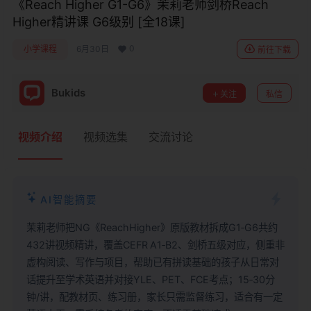
《Reach Higher G1-G6》茉莉老师剑桥Reach
Higher精讲课 G6级别 [全18课]
0
小学课程
6月30日
前往下载
Bukids
关注
私信
视频介绍
视频选集
交流讨论
AI智能摘要
茉莉老师把NG《ReachHigher》原版教材拆成G1‑G6共约
432讲视频精讲，覆盖CEFR A1‑B2、剑桥五级对应，侧重非
虚构阅读、写作与项目，帮助已有拼读基础的孩子从日常对
话提升至学术英语并对接YLE、PET、FCE考点；15‑30分
钟/讲，配教材页、练习册，家长只需监督练习，适合有一定