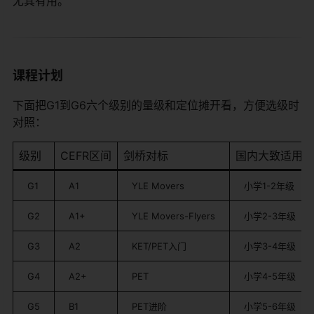
尤其有用。
课程计划
下面把G1到G6六个级别的量级和定位摊开看，方便选级时
对照：
级别
CEFR区间
剑桥对标
国内大致适用
G1
A1
YLE Movers
小学1-2年级
G2
A1+
YLE Movers-Flyers
小学2-3年级
G3
A2
KET/PET入门
小学3-4年级
G4
A2+
PET
小学4-5年级
G5
B1
PET进阶
小学5-6年级