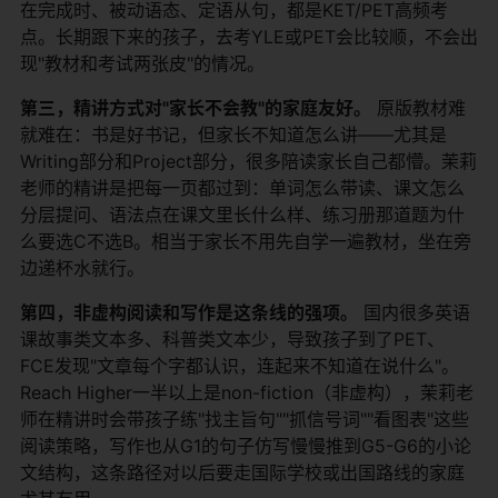
在完成时、被动语态、定语从句，都是KET/PET高频考
点。长期跟下来的孩子，去考YLE或PET会比较顺，不会出
现"教材和考试两张皮"的情况。
第三，精讲方式对"家长不会教"的家庭友好。
​ 原版教材难
就难在：书是好书记，但家长不知道怎么讲——尤其是
Writing部分和Project部分，很多陪读家长自己都懵。茉莉
老师的精讲是把每一页都过到：单词怎么带读、课文怎么
分层提问、语法点在课文里长什么样、练习册那道题为什
么要选C不选B。相当于家长不用先自学一遍教材，坐在旁
边递杯水就行。
第四，非虚构阅读和写作是这条线的强项。
​ 国内很多英语
课故事类文本多、科普类文本少，导致孩子到了PET、
FCE发现"文章每个字都认识，连起来不知道在说什么"。
Reach Higher一半以上是non-fiction（非虚构），茉莉老
师在精讲时会带孩子练"找主旨句""抓信号词""看图表"这些
阅读策略，写作也从G1的句子仿写慢慢推到G5-G6的小论
文结构，这条路径对以后要走国际学校或出国路线的家庭