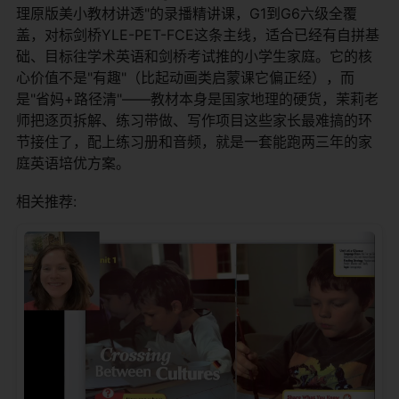
理原版美小教材讲透"的录播精讲课，G1到G6六级全覆
盖，对标剑桥YLE-PET-FCE这条主线，适合已经有自拼基
础、目标往学术英语和剑桥考试推的小学生家庭。它的核
心价值不是"有趣"（比起动画类启蒙课它偏正经），而
是"省妈+路径清"——教材本身是国家地理的硬货，茉莉老
师把逐页拆解、练习带做、写作项目这些家长最难搞的环
节接住了，配上练习册和音频，就是一套能跑两三年的家
庭英语培优方案。
相关推荐: