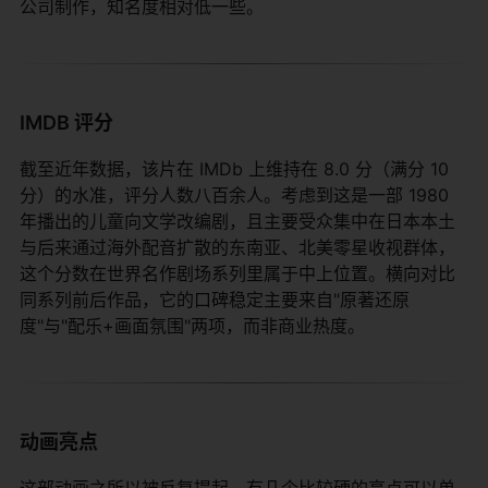
公司制作，知名度相对低一些。
IMDB 评分
截至近年数据，该片在 IMDb 上维持在 8.0 分（满分 10
分）的水准，评分人数八百余人。考虑到这是一部 1980
年播出的儿童向文学改编剧，且主要受众集中在日本本土
与后来通过海外配音扩散的东南亚、北美零星收视群体，
这个分数在世界名作剧场系列里属于中上位置。横向对比
同系列前后作品，它的口碑稳定主要来自"原著还原
度"与"配乐+画面氛围"两项，而非商业热度。
动画亮点
这部动画之所以被反复提起，有几个比较硬的亮点可以单