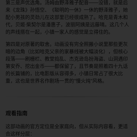
第三是声优选角。汤姆由野泽雅子配音——没错，就是后
来《龙珠》孙悟空、《聪明的一休》一休的野泽雅子，她
配小男孩的灵劲儿在这部里已经很成熟了。哈克是青木和
代，贝姬·柴契尔是潘惠子，波丽阿姨是远藤晴。这几个人
的声线搭在一起，小镇一家人的感觉是立得住的。
第四是对原著的取舍。动画没有完全照搬小说里那些更灰
暗的边角（比如哈克父亲的家暴线被大幅淡化），但核心
段落——刷栅栏、教堂捣乱、杰克逊岛扮海盗、山洞遇印
第安乔、挖出金币——都保留了，且节奏是照着四十九话
的长篇铺的，比电影版从容得多，小镇日常占了很大比
重，这也是世界名作剧场一贯的"慢火炖"风格。
观看指南
这部动画的官方定位是全家庭向，但从实际内容看，更适
合这样分层：