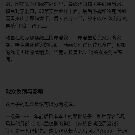
路，印第安乔也躲在那洞里，最终汤姆靠风筝线摸出路，
镇民封了洞口，印第安乔死在里面。最后汤姆和哈克回到
洞里挖出了那箱金币，俩人各分一半，故事收在"发财了的
男孩们"这个调子上。
动画在哈克那条线上比原著软——原著里哈克父亲的家
暴、哈克装死逃家的狠劲，动画处理得比较儿童向；贝姬
的戏份也比原著稍多，毕竟是长篇TV，得给女主角留空
间。
观众反馈与影响
这片子的观众反馈可以分两拨说。
一拨是 1980 年前后日本本土的那批孩子，和世界名作剧
场其他几部（《弗兰德斯的狗》《家族鲁滨逊漂流记》
等）是一套记忆包。这批观众长大之后回头写repo，普遍