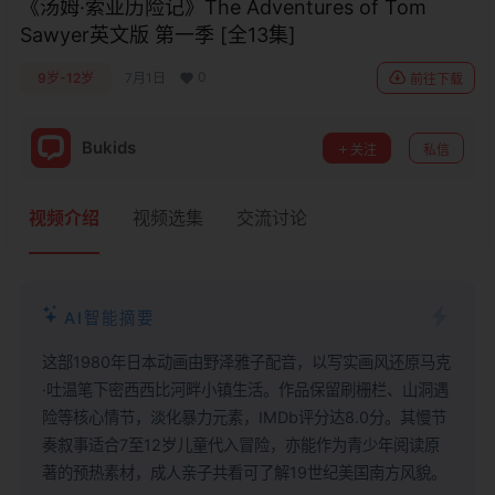
《汤姆·索亚历险记》The Adventures of Tom
Sawyer英文版 第一季 [全13集]
0
9岁-12岁
7月1日
前往下载
Bukids
关注
私信
视频介绍
视频选集
交流讨论
AI智能摘要
这部1980年日本动画由野泽雅子配音，以写实画风还原马克
·吐温笔下密西西比河畔小镇生活。作品保留刷栅栏、山洞遇
险等核心情节，淡化暴力元素，IMDb评分达8.0分。其慢节
奏叙事适合7至12岁儿童代入冒险，亦能作为青少年阅读原
著的预热素材，成人亲子共看可了解19世纪美国南方风貌。