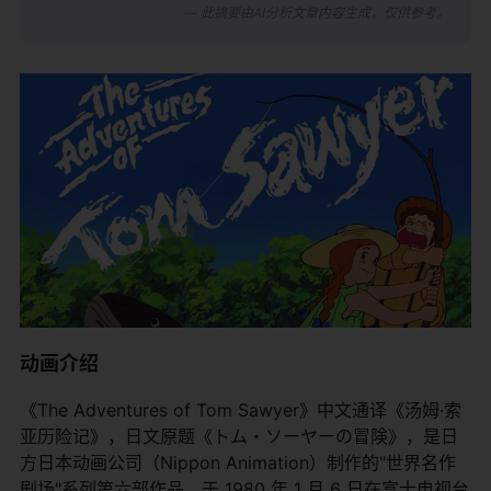
— 此摘要由AI分析文章内容生成，仅供参考。
动画介绍
《The Adventures of Tom Sawyer》中文通译《汤姆·索
亚历险记》，日文原题《トム・ソーヤーの冒険》，是日
方日本动画公司（Nippon Animation）制作的"世界名作
剧场"系列第六部作品，于 1980 年 1 月 6 日在富士电视台