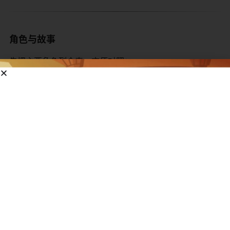
角色与故事
先把主要角色列个表，方便对照：
角色
日文声优
英文配音（Saban 版）
与原
汤姆·索耶
野泽雅子
Barbara Goodson
主
哈克贝里·芬
青木和代
无明确署名主流记录
镇上
贝姬·柴契尔
潘惠子
——
法
波丽姨妈
远藤晴
Melora Harte
汤
席德·索耶
白川澄子
Brianne Siddall
汤
玛丽·索耶
小泽薰
Melora Harte（兼）
波