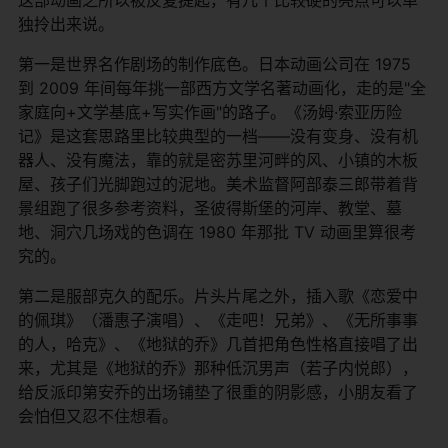
独拎出来说。
第一是世界名作剧场的制作底色。日本动画公司在 1975
到 2009 年间每年挑一部西方文学名著动画化，走的是"全
家庭向+文学基底+写实作画"的路子。《汤姆·索亚历险
记》是这套思路里比较典型的一档——没有变身、没有机
器人、没有魔法，靠的就是密苏里河畔的风、小镇的木板
屋、孩子们光脚跑过的泥地。美术监督阿部泰三郎带着背
景组跑了很多参考资料，圣彼得斯堡的河岸、教堂、墓
地、洞穴几场戏的色调在 1980 年那批 TV 动画里算很考
究的。
第二是服部克久的配乐。片头片尾之外，插入歌《恋爱中
的佩琪》（潘惠子演唱）、《走吧！兄弟》、《无所事事
的人，哈克》、《地狱的乔》几首把角色性格直接唱了出
来，尤其是《地狱的乔》那种低沉男声（若子内悦郎），
给反派印第安乔的出场铺垫了很重的阴影感，小朋友看了
会怕但又忍不住想看。