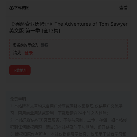
查看
下载权限
《汤姆·索亚历险记》The Adventures of Tom Sawyer
英文版 第一季 [全13集]
您当前的等级为
游客
请先
登录
下载地址
免责申明：
1. 本站所有文章均来自用户分享或网络收集整理,仅供用户交流学
习，禁用商业用途或盈利，下载后请在24小时之内删除；
2. 本站只提供WEB页面服务，不参与录制、上传、存储，如本帖侵
犯到
任何版权问题，请告知本站将及时予与删除、断开链接；
3. 版权归原作者所有，本站仅提供展示信息，仅限用于试看学习和