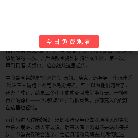
吉姆·霍利斯
西川几雄
——
汤
印第安乔
——
——
反
故事主线沿着马克·吐温原著的骨架走，但篇幅拉得很开。
今日免费观看
开篇是汤姆被波丽姨妈罚刷栅栏，结果靠小聪明让一群小
孩抢着帮他刷还给了他一堆"贡品"，这段几乎是每代观众印
象最深的一场。之后进教堂捣乱被罚坐女生区，第一次注
意到贝姬·柴契尔，暗恋线从这里起头。
中段最有名的是"海盗篇"：汤姆、哈克、还有另一个玩伴乔
·哈珀三人偷跑上杰克逊岛扮海盗，镇上以为他们淹死了，
还办了葬礼，结果三个小子偷偷溜回教堂坐在最后一排听
自己的葬礼——这场戏动画拍得很灵动，服部克久的配乐
在这里也轻快。
再往后进入较暗的线：汤姆和哈克半夜去坟场撞见印第安
乔杀人栽赃，两人不敢说，后来法庭上汤姆还是站出来指
认，印第安乔破窗逃了。之后贝姬和汤姆去山洞探险迷