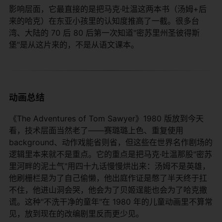
影响层面，它最直接的是把马克·吐温这两本书（汤姆+后
来的哈克）在东亚小孩里的认知度推高了一截。很多台
湾、大陆的 70 后 80 后第一次知道"密苏里州圣彼得斯
堡"是从这片来的，不是从语文课本。
动画总结
《The Adventures of Tom Sawyer》1980 版放到今天
看，技术层面当然老了——赛璐璐上色、重复使用
background、动作戏能省则省，但这些在世界名作剧场的
逻辑里本来就不是重点。它的重点是把马克·吐温那股"密苏
里河畔的泥土气"用四十九话慢慢烘出来：汤姆不是英雄，
他刷栅栏是为了自己偷懒，他出庭作证是憋了半天终于扛
不住，他进山洞会哭，他会为了贝姬逞能也会为了哈克撒
谎。这种"不洗干净的童年"在 1980 年的儿童动画里不算常
见，放到现在的改编剧里反而更少见。