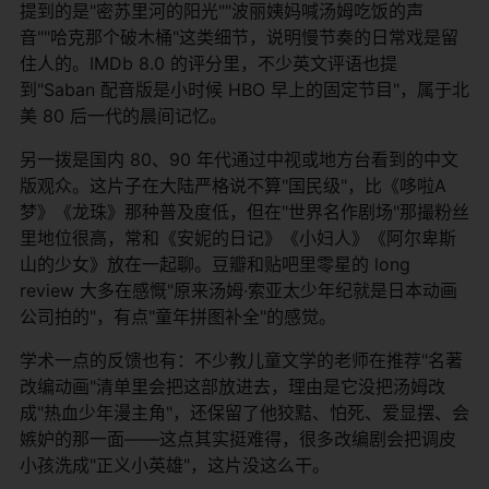
提到的是"密苏里河的阳光""波丽姨妈喊汤姆吃饭的声
音""哈克那个破木桶"这类细节，说明慢节奏的日常戏是留
住人的。IMDb 8.0 的评分里，不少英文评语也提
到"Saban 配音版是小时候 HBO 早上的固定节目"，属于北
美 80 后一代的晨间记忆。
另一拨是国内 80、90 年代通过中视或地方台看到的中文
版观众。这片子在大陆严格说不算"国民级"，比《哆啦A
梦》《龙珠》那种普及度低，但在"世界名作剧场"那撮粉丝
里地位很高，常和《安妮的日记》《小妇人》《阿尔卑斯
山的少女》放在一起聊。豆瓣和贴吧里零星的 long
review 大多在感慨"原来汤姆·索亚太少年纪就是日本动画
公司拍的"，有点"童年拼图补全"的感觉。
学术一点的反馈也有：不少教儿童文学的老师在推荐"名著
改编动画"清单里会把这部放进去，理由是它没把汤姆改
成"热血少年漫主角"，还保留了他狡黠、怕死、爱显摆、会
嫉妒的那一面——这点其实挺难得，很多改编剧会把调皮
小孩洗成"正义小英雄"，这片没这么干。