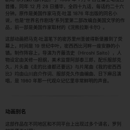
首播，同年 12 月 28 日播毕，全四十九话，每话约二十六
分钟。原作是美国作家马克·吐温 1876 年出版的同名小
说，也是"世界名作剧场"系列里第二部改编自美国文学的作
品，前一部是美国作家取材的《浣熊拉斯卡尔》。
这部动画把马克·吐温笔下的密苏里州圣彼得斯堡搬到了荧
幕上，时间是 19 世纪中叶，密西西比河畔一座安静的小
镇。制作阵容上，导演为齐藤浩史（Hiroshi Saito），人
物设定由关修一担纲，美术监督阿部泰三郎，配乐服部克
久，片头曲《走的比谁都还要远》与片尾曲《我的密西西
比》均由山川启介作词、服部克久作曲编曲、日下麻吕演
唱，是 1980 年那一代观众记忆里非常鲜明的声音。
动画别名
这部作品在不同地区和不同平台上出现过多个译名，罗列