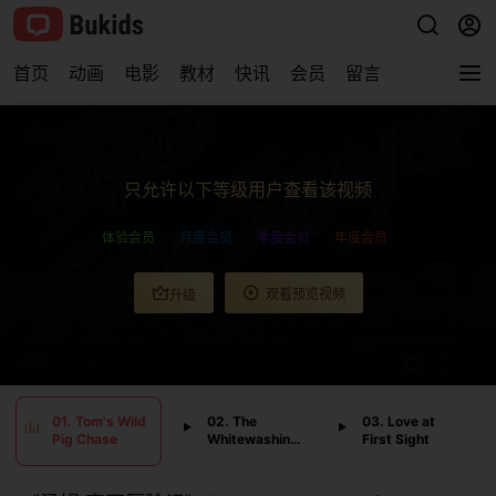
首页
动画
电影
教材
快讯
会员
留言
查看完整视频
只允许以下等级用户查看该视频
体验会员
月度会员
季度会员
年度会员
观看预览视频
升级
0:00
/
0:00
01. Tom's Wild
02. The
03. Love at
Pig Chase
Whitewashing
First Sight
Party