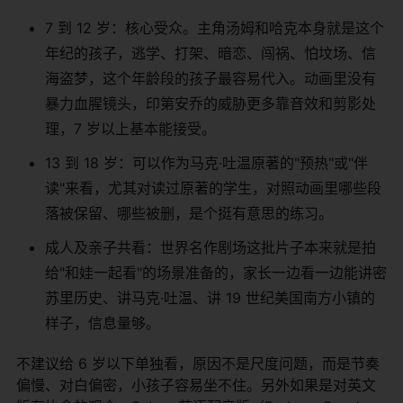
7 到 12 岁：核心受众。主角汤姆和哈克本身就是这个
年纪的孩子，逃学、打架、暗恋、闯祸、怕坟场、信
海盗梦，这个年龄段的孩子最容易代入。动画里没有
暴力血腥镜头，印第安乔的威胁更多靠音效和剪影处
理，7 岁以上基本能接受。
13 到 18 岁：可以作为马克·吐温原著的"预热"或"伴
读"来看，尤其对读过原著的学生，对照动画里哪些段
落被保留、哪些被删，是个挺有意思的练习。
成人及亲子共看：世界名作剧场这批片子本来就是拍
给"和娃一起看"的场景准备的，家长一边看一边能讲密
苏里历史、讲马克·吐温、讲 19 世纪美国南方小镇的
样子，信息量够。
不建议给 6 岁以下单独看，原因不是尺度问题，而是节奏
偏慢、对白偏密，小孩子容易坐不住。另外如果是对英文