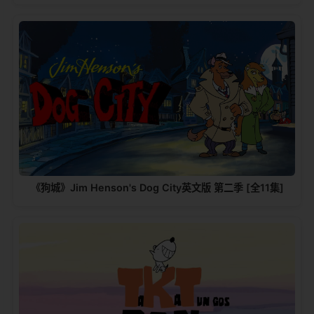
《狗城》Jim Henson's Dog City英文版 第二季 [全11集]