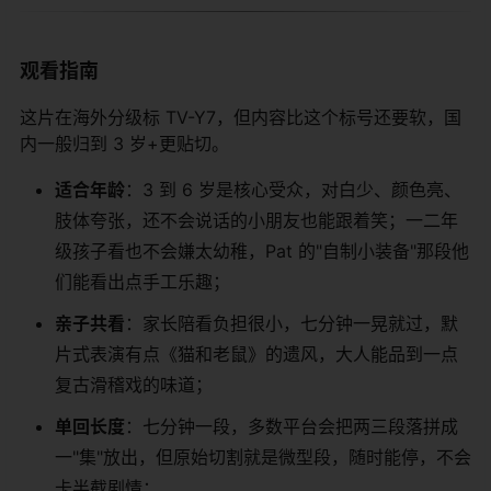
观看指南
这片在海外分级标 TV-Y7，但内容比这个标号还要软，国
内一般归到 3 岁+更贴切。
适合年龄
：3 到 6 岁是核心受众，对白少、颜色亮、
肢体夸张，还不会说话的小朋友也能跟着笑；一二年
级孩子看也不会嫌太幼稚，Pat 的"自制小装备"那段他
们能看出点手工乐趣；
亲子共看
：家长陪看负担很小，七分钟一晃就过，默
片式表演有点《猫和老鼠》的遗风，大人能品到一点
复古滑稽戏的味道；
单回长度
：七分钟一段，多数平台会把两三段落拼成
一"集"放出，但原始切割就是微型段，随时能停，不会
卡半截剧情；