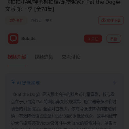
《拍拍小狗/神勇狗拍档/宠物冤家》Pat the Dog英
文版 第一季 [全78集]
0
2岁-6岁
7月2日
前往下载
Bukids
关注
私信
视频介绍
视频选集
交流讨论
AI智能摘要
《Pat the Dog》是法意比合拍的默片式儿童喜剧，核心看
点在于小白狗 Pat 将喇叭鼻变形为弹簧、吸尘器等多种临时
装备的创意设定。全剧对白极少，依靠夸张肢体动作推进剧
情，有效降低语言壁垒并适配3至6岁低龄观众。故事构建守
护犬与捣蛋男孩Victor及其斗牛犬Tank的镜像对抗，单集七