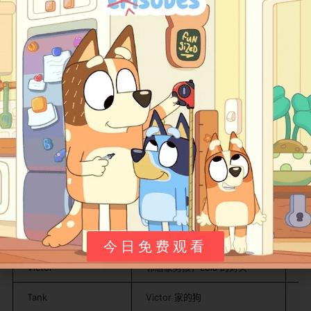
狗"或"Pat the Dog"都能命中。
角色与故事
核心角色表
角色
身份
性
Pat
主角小白狗，Lola 的宠物
聪
Lola
小女孩，Pat 和 Hoodie 的主人
独
Hoodie
Lola 家后来收的猫
蓬
今日免费观看
Victor
邻居家男孩，Lola 的对头
被
Tank
Victor 家的狗
斗