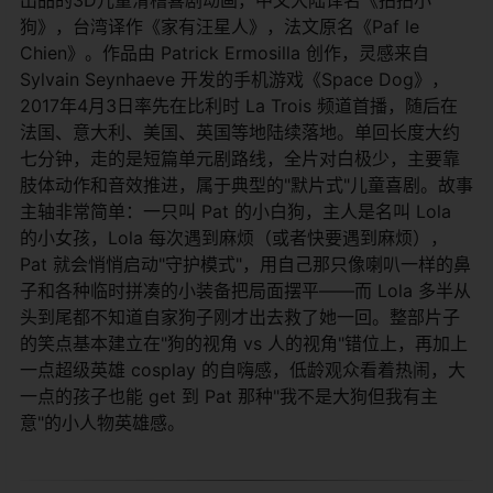
狗》，台湾译作《家有汪星人》，法文原名《Paf le
Chien》。作品由 Patrick Ermosilla 创作，灵感来自
Sylvain Seynhaeve 开发的手机游戏《Space Dog》，
2017年4月3日率先在比利时 La Trois 频道首播，随后在
法国、意大利、美国、英国等地陆续落地。单回长度大约
七分钟，走的是短篇单元剧路线，全片对白极少，主要靠
肢体动作和音效推进，属于典型的"默片式"儿童喜剧。故事
主轴非常简单：一只叫 Pat 的小白狗，主人是名叫 Lola
的小女孩，Lola 每次遇到麻烦（或者快要遇到麻烦），
Pat 就会悄悄启动"守护模式"，用自己那只像喇叭一样的鼻
子和各种临时拼凑的小装备把局面摆平——而 Lola 多半从
头到尾都不知道自家狗子刚才出去救了她一回。整部片子
的笑点基本建立在"狗的视角 vs 人的视角"错位上，再加上
一点超级英雄 cosplay 的自嗨感，低龄观众看着热闹，大
一点的孩子也能 get 到 Pat 那种"我不是大狗但我有主
意"的小人物英雄感。