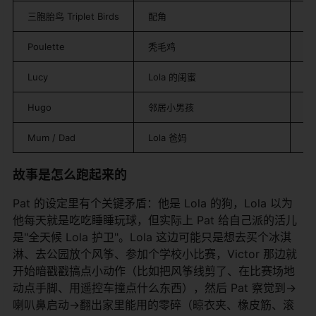
三胞胎鸟 Triplet Birds
配角
仨
Poulette
秃毛鸡
总
Lucy
Lola 的闺蜜
偶
Hugo
邻居小男孩
L
Mum / Dad
Lola 爸妈
背
故事是怎么跑起来的
Pat 的设定里有个关键矛盾：他是 Lola 的狗，Lola 以为
他每天就是吃吃睡睡玩球，但实际上 Pat 给自己派的活儿
是"全天候 Lola 护卫"。Lola 这边可能只是想去买个冰淇
淋、去公园放个风筝、参加个学校小比赛，Victor 那边就
开始暗戳戳搞点小动作（比如把风筝线剪了、在比赛场地
动点手脚、用遥控车撞点什么东西），然后 Pat 察觉到→
喇叭鼻启动→翻出家里能用的零碎（晾衣夹、橡皮筋、滚