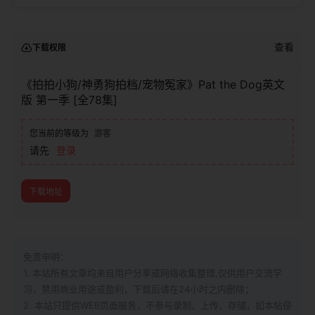
查看
下载权限
《拍拍小狗/神勇狗拍档/宠物冤家》Pat the Dog英文
版 第一季 [全78集]
您当前的等级为
游客
请先
登录
下载地址
免责申明：
1. 本站所有文章均来自用户分享或网络收集整理,仅供用户交流学
习，禁用商业用途或盈利，下载后请在24小时之内删除；
2. 本站只提供WEB页面服务，不参与录制、上传、存储，如本帖侵