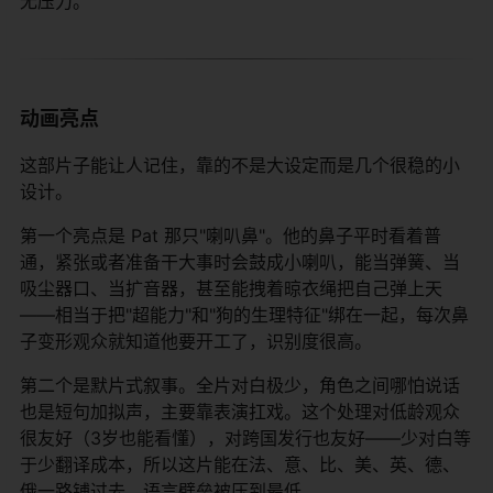
无压力。
动画亮点
这部片子能让人记住，靠的不是大设定而是几个很稳的小
设计。
第一个亮点是 Pat 那只"喇叭鼻"。他的鼻子平时看着普
通，紧张或者准备干大事时会鼓成小喇叭，能当弹簧、当
吸尘器口、当扩音器，甚至能拽着晾衣绳把自己弹上天
——相当于把"超能力"和"狗的生理特征"绑在一起，每次鼻
子变形观众就知道他要开工了，识别度很高。
第二个是默片式叙事。全片对白极少，角色之间哪怕说话
也是短句加拟声，主要靠表演扛戏。这个处理对低龄观众
很友好（3岁也能看懂），对跨国发行也友好——少对白等
于少翻译成本，所以这片能在法、意、比、美、英、德、
俄一路铺过去，语言壁垒被压到最低。