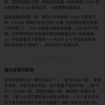
轮、遥控车残骸之类）拼成临时装备→悄咪咪把 Victor 的
计划搅黄→Lola 顺利过关、一脸懵地回家撸狗。
整套流程每回跑一遍，差别只在场景和 Victor 的捣蛋花
样。Hoodie 猫偶尔会自己闯个小祸（比如被鸟诱进纸箱、
卡在树杈上），Pat 的救援对象就变成猫，Lola 仍然不知
情。这种模式的好处是观众哪怕跳着看任何一段都能接
上，坏处是看多了能预判——不过对 3-6 岁目标盘来说，
预判反而等于"看懂了"，是加分项不是减分项。
观众反馈与影响
家长侧反馈比较一致的点有三个。一是"无对白门槛"，家里
有低龄、还在学语言的娃，这片放着不怕听不懂；二是"不
长"，七分钟一段，吃饭时候放一段、睡前放一段都不会
撑；三是 Pat 那只喇叭鼻小朋友会模仿——不少家长提到
孩子看完喜欢用手在鼻子前面圈个"喇叭"假装自己是 Pat，