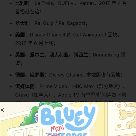
比利时
：La Trois、OUFtivi、Ketnet，2017 年 4 月
首播就在这；
意大利
：Rai Gulp / Rai Ragazzi；
美国
：Disney Channel 的 Get Animated! 区块，
2017 年 6 月上线；
英国、爱尔兰、澳大利亚、新西兰
：Boomerang 频
道；
德国、俄罗斯
：Disney Channel 本地版也有落地；
流媒体侧
：Prime Video、HBO Max（部分地区）、
Crave（加拿大）、Apple TV 有单季/特别篇数字购
买，JustWatch 能按地区查当下哪个平台在架；
国内路径
：迪士尼频道 2019 年引进过大陆版，译
《拍拍小狗》，国语配音，视频网站少儿区能搜到；
Bukids 站内也做了收录，中文译名直接搜"拍拍小