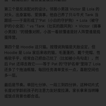
第三个是反派配对的设计。邻居小男孩 Victor 是 Lola 的
对头，出身富裕、爱搞事，他自己养了只斗牛犬 Tank 当
跟班——于是形成了"Pat（小白的守护狗）+ Lola（被守
护的小女孩）" vs "Tank（壮实的跟风狗）+ Victor（搞事
小男孩）"的镜像对照，小孩一看就懂谁是好人阵营谁是捣
蛋阵营。
第四个是 Hoodie 这只猫。按理说狗猫是天敌设定，但
Hoodie 是 Lola 家后来收的猫，毛蓬蓬的、戴个兜帽、性
格软乎乎，经常自己把自己坑了（比如被小鸟勾走），然
后 Pat 还得去救它——等于 Pat 的"守护名单"里除了 Lola
还多了个拖油瓶猫，每回任务清单变长一点，喜剧空间也
多一层。
最后是节奏。单回七分钟、一段三到四分钟，这种切片式
长度对学龄前孩子的注意力友好度拉满，家长拿来当哄睡
或饭点背景也都合适。