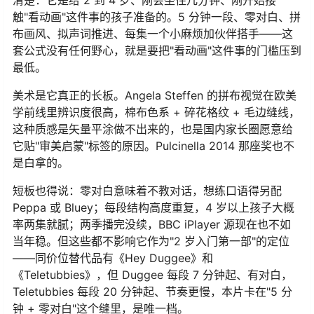
清楚：它是给 2 到 4 岁、刚会坐住几分钟、刚开始接
触"看动画"这件事的孩子准备的。5 分钟一段、零对白、拼
布画风、拟声词推进、每集一个小麻烦加伙伴搭手——这
套公式没有任何野心，就是要把"看动画"这件事的门槛压到
最低。
美术是它真正的长板。Angela Steffen 的拼布视觉在欧美
学前线里辨识度很高，棉布色系 + 碎花格纹 + 毛边缝线，
这种质感是矢量平涂做不出来的，也是国内家长圈愿意给
它贴"审美启蒙"标签的原因。Pulcinella 2014 那座奖也不
是白拿的。
短板也得说：零对白意味着不教对话，想练口语得另配
Peppa 或 Bluey；每段结构高度重复，4 岁以上孩子大概
率两集就腻；两季播完没续，BBC iPlayer 源现在也不如
当年稳。但这些都不影响它作为"2 岁入门第一部"的定位
——同价位替代品有《Hey Duggee》和
《Teletubbies》，但 Duggee 每段 7 分钟起、有对白，
Teletubbies 每段 20 分钟起、节奏更慢，本片卡在"5 分
钟 + 零对白"这个缝里，是唯一档。