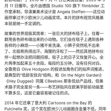
月 11 日播毕。全片由德国 Studio 100 旗下 filmbilder 工
作室承制，导演兼美术设计是 Angela Steffen——这位动
画师拿过不少欧洲少儿动画奖项，本片的拼布视觉风格基
本就是她一手定调的。
故事的世界观极其简单：一张巨大的拼布毯子上，住着一
群用各色碎布缝出来的小动物。它们会在毯子上遇到各种
各样的小麻烦——小猪不肯洗澡、小狮子突然吼不出来
了、北极熊热得出汗、海狸的牙松了——然后其他拼布伙
伴一起想办法把问题捋顺，毯子上的日子又恢复开心。全
片两季加起来五十余段，每段约五分钟，没有任何对白，
全靠旁白 Olive Hodgson 的叙述加角色们的拟声词推进，
是典型的"低龄安抚向"结构，和《In the Night Garden》
《Hey Duggee》同属 CBeebies 那条低幼产品线，但美
术路子完全是另一条——布艺拼贴风在欧美学龄前动画里
不算多见，这是它最容易被记住的点。
2014 年它还拿了意大利 Cartoons on the Bay 的
Pulcinella 奖，这个奖在欧洲少儿动画圈含金量不低，同年