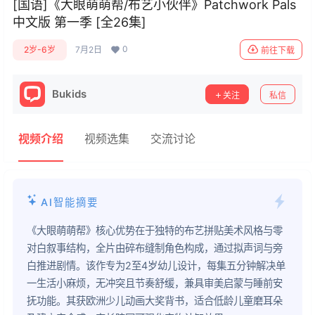
[国语]《大眼萌萌帮/布艺小伙伴》Patchwork Pals
中文版 第一季 [全26集]
0
2岁-6岁
7月2日
前往下载
Bukids
关注
私信
视频介绍
视频选集
交流讨论
AI智能摘要
《大眼萌萌帮》核心优势在于独特的布艺拼贴美术风格与零
对白叙事结构，全片由碎布缝制角色构成，通过拟声词与旁
白推进剧情。该作专为2至4岁幼儿设计，每集五分钟解决单
一生活小麻烦，无冲突且节奏舒缓，兼具审美启蒙与睡前安
抚功能。其获欧洲少儿动画大奖背书，适合低龄儿童磨耳朵