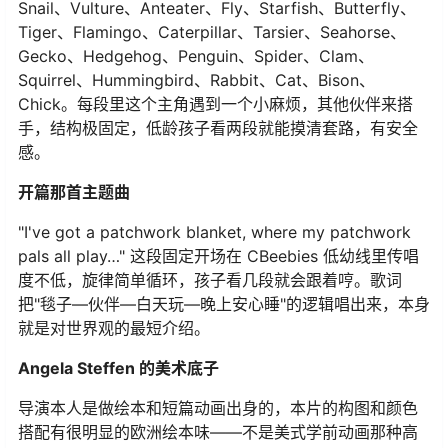
Snail、Vulture、Anteater、Fly、Starfish、Butterfly、
Tiger、Flamingo、Caterpillar、Tarsier、Seahorse、
Gecko、Hedgehog、Penguin、Spider、Clam、
Squirrel、Hummingbird、Rabbit、Cat、Bison、
Chick。每段里这个主角遇到一个小麻烦，其他伙伴来搭
手，结构极固定，低龄孩子看两段就能摸清套路，有安全
感。
开篇那首主题曲
"I've got a patchwork blanket, where my patchwork
pals all play…" 这段固定开场在 CBeebies 低幼线里传唱
度不低，旋律简单循环，孩子看几段就会跟着哼。歌词
把"毯子—伙伴—白天玩—晚上安心睡"的逻辑唱出来，本身
就是对世界观的最短介绍。
Angela Steffen 的美术底子
导演本人是做绘本和短篇动画出身的，本片的构图和颜色
搭配有很明显的欧洲绘本味——不是美式学前动画那种高