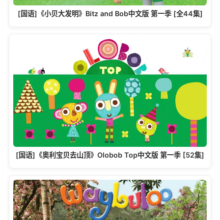
[国语]《小贝大发明》Bitz and Bob中文版 第一季 [全44集]
[国语]《奥利宝贝去山顶》Olobob Top中文版 第一季 [52集]