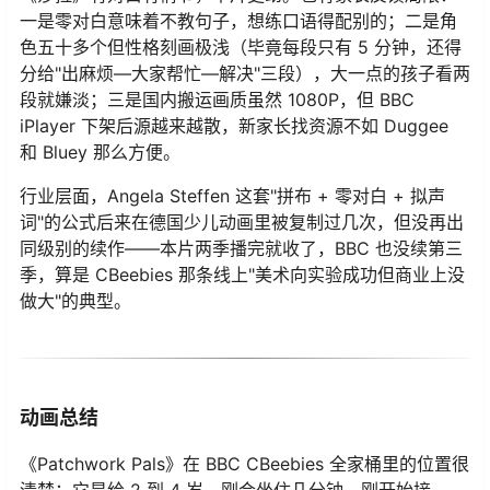
一是零对白意味着不教句子，想练口语得配别的；二是角
色五十多个但性格刻画极浅（毕竟每段只有 5 分钟，还得
分给"出麻烦—大家帮忙—解决"三段），大一点的孩子看两
段就嫌淡；三是国内搬运画质虽然 1080P，但 BBC
iPlayer 下架后源越来越散，新家长找资源不如 Duggee
和 Bluey 那么方便。
行业层面，Angela Steffen 这套"拼布 + 零对白 + 拟声
词"的公式后来在德国少儿动画里被复制过几次，但没再出
同级别的续作——本片两季播完就收了，BBC 也没续第三
季，算是 CBeebies 那条线上"美术向实验成功但商业上没
做大"的典型。
动画总结
《Patchwork Pals》在 BBC CBeebies 全家桶里的位置很