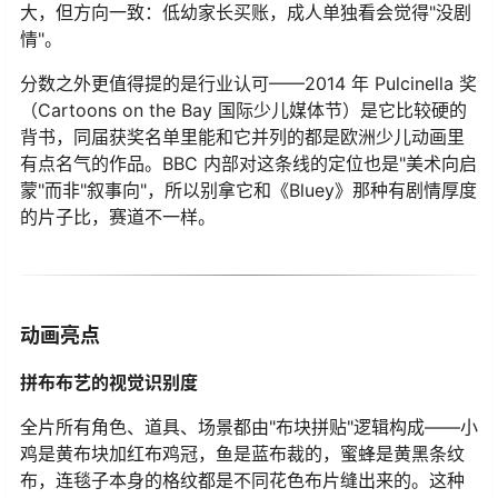
大，但方向一致：低幼家长买账，成人单独看会觉得"没剧
情"。
分数之外更值得提的是行业认可——2014 年 Pulcinella 奖
（Cartoons on the Bay 国际少儿媒体节）是它比较硬的
背书，同届获奖名单里能和它并列的都是欧洲少儿动画里
有点名气的作品。BBC 内部对这条线的定位也是"美术向启
蒙"而非"叙事向"，所以别拿它和《Bluey》那种有剧情厚度
的片子比，赛道不一样。
动画亮点
拼布布艺的视觉识别度
全片所有角色、道具、场景都由"布块拼贴"逻辑构成——小
鸡是黄布块加红布鸡冠，鱼是蓝布裁的，蜜蜂是黄黑条纹
布，连毯子本身的格纹都是不同花色布片缝出来的。这种