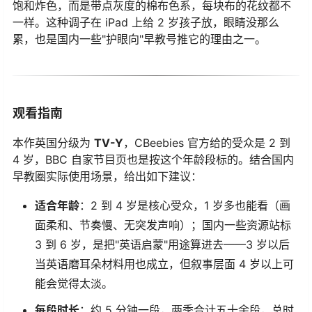
饱和炸色，而是带点灰度的棉布色系，每块布的花纹都不
一样。这种调子在 iPad 上给 2 岁孩子放，眼睛没那么
累，也是国内一些"护眼向"早教号推它的理由之一。
观看指南
本作英国分级为
TV-Y
，CBeebies 官方给的受众是 2 到
4 岁，BBC 自家节目页也是按这个年龄段标的。结合国内
早教圈实际使用场景，给出如下建议：
适合年龄
：2 到 4 岁是核心受众，1 岁多也能看（画
面柔和、节奏慢、无突发声响）；国内一些资源站标
3 到 6 岁，是把"英语启蒙"用途算进去——3 岁以后
当英语磨耳朵材料用也成立，但叙事层面 4 岁以上可
能会觉得太淡。
每段时长
：约 5 分钟一段，两季合计五十余段，总时