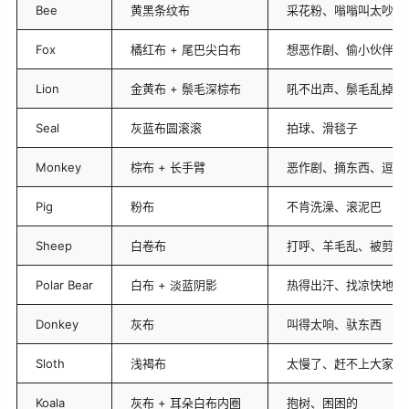
Bee
黄黑条纹布
采花粉、嗡嗡叫太吵遭
Fox
橘红布 + 尾巴尖白布
想恶作剧、偷小伙伴的
Lion
金黄布 + 鬃毛深棕布
吼不出声、鬃毛乱掉
Seal
灰蓝布圆滚滚
拍球、滑毯子
Monkey
棕布 + 长手臂
恶作剧、摘东西、逗其
Pig
粉布
不肯洗澡、滚泥巴
Sheep
白卷布
打呼、羊毛乱、被剪毛
Polar Bear
白布 + 淡蓝阴影
热得出汗、找凉快地方
Donkey
灰布
叫得太响、驮东西
Sloth
浅褐布
太慢了、赶不上大家
Koala
灰布 + 耳朵白布内圈
抱树、困困的