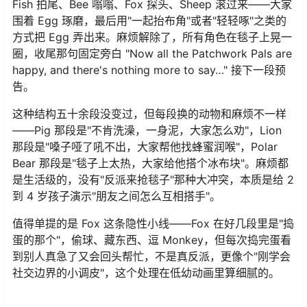
Fish 拍尾、Bee 嗡嗡、Fox 探头、Sheep 滚过来——大家
围着 Egg 琢磨，最后用"一起抬布角"或者"轻轻啄"之类的
方式把 Egg 弄出来。麻烦解除了，所有角色在毯子上晃一
圈，收尾那句固定旁白 "Now all the Patchwork Pals are
happy, and there's nothing more to say…" 接下一段预
告。
这种结构五十余段没变过，但每段换的动物和麻烦不一样
——Pig 那段是"不肯洗澡，一身泥，大家怎么劝"，Lion
那段是"嗓子哑了吼不出，大家帮他找蜂蜜润喉"，Polar
Bear 那段是"毯子上太热，大家给他搭个冰布块"。麻烦都
是生活级的，没有"反派来抢毯子"那种大冲突，本质是给 2
到 4 岁孩子演示"朋友之间怎么互相搭手"。
值得单提的是 Fox 这条隐性小线——Fox 在好几段里是"捣
蛋的那个"，偷球、藏东西、逗 Monkey，但每次捣完蛋看
到别人真急了又会回头帮忙，不是真反派，更像个"刚学会
社交边界的小调皮"，这个处理在低幼动画里算细腻的。