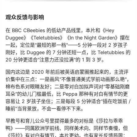
观众反馈与影响
在 BBC CBeebies 的低幼产品线里，本片和《Hey
Duggee》《Teletubbies》《In the Night Garden》摆在
一起，定位是"最短的那一档"——5 分钟一段对 2 岁孩子
刚好，比 Duggee 的 7 分钟还短一点，比 Teletubbies 的
20 分钟更适合"注意力还没拉满"的 1 到 3 岁。
国内这边是 2020 年前后被英语启蒙圈推起来的，主流评
价集中在三点：一是画风"不像普通美式学前动画那么艳"，
棉布色系对眼睛友好；二是零对白加拟声词对"零基础刚磨
耳朵"的幼儿门槛最低，比 Peppa 那种有对白有情节的更
容易让 2 岁孩子坐住；三是每段 5 分钟适合"插在吃饭前 /
睡前"当背景放，不会一看停不下来。
早教号和育儿公众号里提得最多的对标是《莎拉与乖乖
鸭》——同属欧洲学前线、同样美术向、同样节奏慢，但
《莎拉》有对白有情节，本片更幼。也有家长反馈局限：