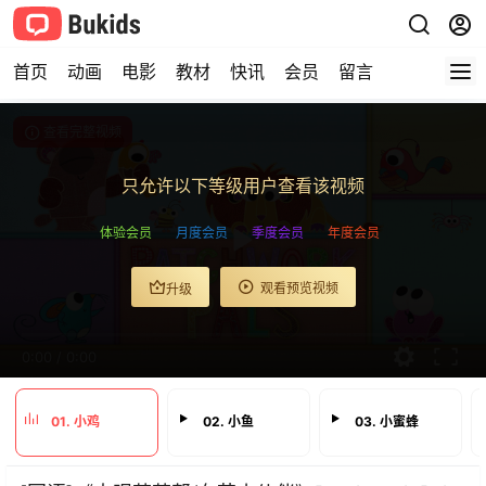
首页
动画
电影
教材
快讯
会员
留言
查看完整视频
只允许以下等级用户查看该视频
体验会员
月度会员
季度会员
年度会员
观看预览视频
升级
0:00
/
0:00
01. 小鸡
02. 小鱼
03. 小蜜蜂