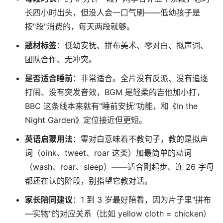
长四小时出头，但没人会一口气刷——低幼孩子是
按"段"消费的，每天两段就够。
题材标签
：低幼安抚、拼布美术、零对白、拟声词、
团队合作、无冲突。
是否适合睡前
：非常适合。全片没有反派、没有追逐
打闹、没有突发音效，BGM 是轻柔的吉他加小打，
BBC 这条线本来就有"睡前安抚"功能，和《In the
Night Garden》定位接近但更短。
英语启蒙用法
：零对白意味着不教句子，教的是拟声
词（oink、tweet、roar 这类）加最简单的动词
（wash、roar、sleep）——适合刚起步、连 26 字母
都还在认的阶段，别指望它教对话。
家长陪同建议
：1 到 3 岁最好陪看，因为片子里"拼布
—实物"的对应关系（比如 yellow cloth = chicken）