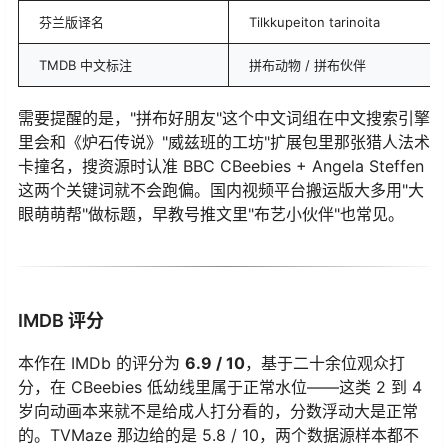
芬兰版译名
Tilkkupeiton tarinoita
TMDB 中文标注
拼布动物 / 拼布伙伴
需要提醒的是，"拼布好朋友"这个中文词组在中文搜索引擎
里会和《炉石传说》"威兹班的工坊"扩展包里那张猎人法术
卡撞名，搜资源时认准 BBC CBeebies + Angela Steffen
这两个关键词就不会跑偏。国内视频平台搬运版大多用"大
眼萌萌帮"做标题，早教号推文里"布艺小伙伴"也常见。
IMDB 评分
本作在 IMDb 的评分为
6.9 / 10
，基于二十余位观众打
分，在 CBeebies 低幼线里属于正常水位——这类 2 到 4
岁向动画本来就不是给成人打分看的，分数浮动大是正常
的。TVMaze 那边给的是 5.8 / 10，两个数据源样本都不