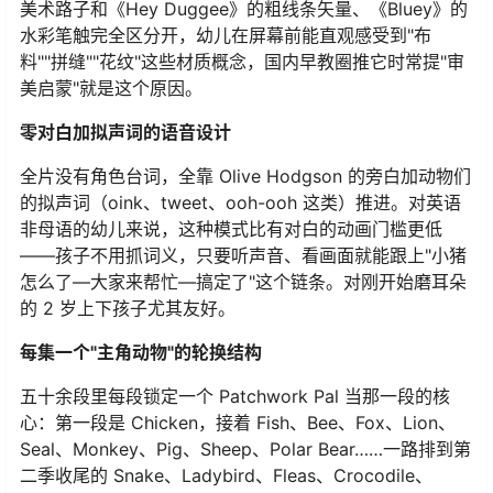
美术路子和《Hey Duggee》的粗线条矢量、《Bluey》的
水彩笔触完全区分开，幼儿在屏幕前能直观感受到"布
料""拼缝""花纹"这些材质概念，国内早教圈推它时常提"审
美启蒙"就是这个原因。
零对白加拟声词的语音设计
全片没有角色台词，全靠 Olive Hodgson 的旁白加动物们
的拟声词（oink、tweet、ooh-ooh 这类）推进。对英语
非母语的幼儿来说，这种模式比有对白的动画门槛更低
——孩子不用抓词义，只要听声音、看画面就能跟上"小猪
怎么了—大家来帮忙—搞定了"这个链条。对刚开始磨耳朵
的 2 岁上下孩子尤其友好。
每集一个"主角动物"的轮换结构
五十余段里每段锁定一个 Patchwork Pal 当那一段的核
心：第一段是 Chicken，接着 Fish、Bee、Fox、Lion、
Seal、Monkey、Pig、Sheep、Polar Bear……一路排到第
二季收尾的 Snake、Ladybird、Fleas、Crocodile、