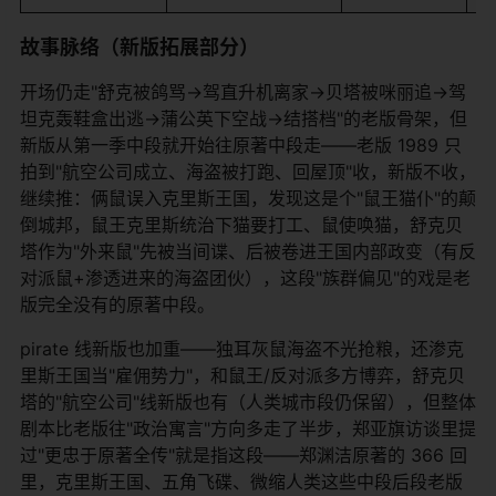
故事脉络（新版拓展部分）
开场仍走"舒克被鸽骂→驾直升机离家→贝塔被咪丽追→驾
坦克轰鞋盒出逃→蒲公英下空战→结搭档"的老版骨架，但
新版从第一季中段就开始往原著中段走——老版 1989 只
拍到"航空公司成立、海盗被打跑、回屋顶"收，新版不收，
继续推：俩鼠误入克里斯王国，发现这是个"鼠王猫仆"的颠
倒城邦，鼠王克里斯统治下猫要打工、鼠使唤猫，舒克贝
塔作为"外来鼠"先被当间谍、后被卷进王国内部政变（有反
对派鼠+渗透进来的海盗团伙），这段"族群偏见"的戏是老
版完全没有的原著中段。
pirate 线新版也加重——独耳灰鼠海盗不光抢粮，还渗克
里斯王国当"雇佣势力"，和鼠王/反对派多方博弈，舒克贝
塔的"航空公司"线新版也有（人类城市段仍保留），但整体
剧本比老版往"政治寓言"方向多走了半步，郑亚旗访谈里提
过"更忠于原著全传"就是指这段——郑渊洁原著的 366 回
里，克里斯王国、五角飞碟、微缩人类这些中段后段老版