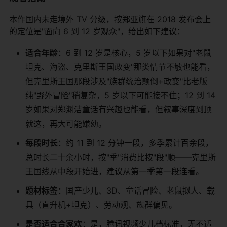
本作国内未走境外 TV 分级，按郑亚旗在 2018 发布会上
的定位是"面向 6 到 12 岁观众"，给出如下建议：
适合年龄
：6 到 12 岁是核心，5 岁以下如果对"老鼠
坦克、海盗、克里斯王国政变"那类情节不敏也能看，
但克里斯王国那段涉及"族群统治颠倒+政变"比老版
纯"野外冒险"稍复杂，5 岁以下可能接不住；12 到 14
岁如果对郑渊洁童话有兴趣也能看，但叙事深度到顶
就这，再大可能嫌幼。
每段时长
：约 11 到 12 分钟一段，多季累计百余段，
总时长二十余小时，按"季"消费比按"段"顺——克里斯
王国线从中段开始进，建议从第一季第一段连看。
题材标签
：国产少儿、3D、童话冒险、老鼠拟人、载
具（直升机+坦克）、劳动观、族群偏见。
是否适合合家欢
：是，腾讯视频少儿档标准，无不适