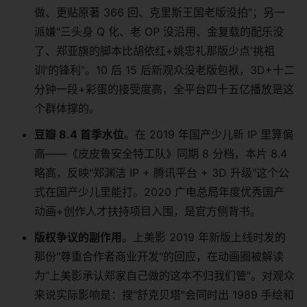
做、更贴原著 366 回、克里斯王国老版没拍"；另一
派嫌"三头身 Q 化、老 OP 没沿用、金复载的配乐没
了、郑亚旗的脚本比胡依红+姚忠礼那版少点'挑祖
训'的锋利"。10 后 15 后新观众没老版包袱，3D+十二
分钟一段+彩蛋的接受度高，全平台四十五亿播放是这
个群体撑的。
豆瓣 8.4 首季水位
。在 2019 年国产少儿新 IP 里算偏
高——《皮皮鲁安全特工队》同期 8 分档，本片 8.4
略高，反映"郑渊洁 IP + 腾讯平台 + 3D 升级"这个公
式在国产少儿里能打。2020 广电总局年度优秀国产
动画+创作人才扶持项目入围，是官方侧背书。
版权争议的副作用
。上美影 2019 年新版上线时发的
那份"尊重合作者商业开发"的回应，在动画圈被解读
为"上美影承认郑家自己做的这本不归我们管"。对观众
来说实际影响是：搜"舒克贝塔"会同时出 1989 手绘和