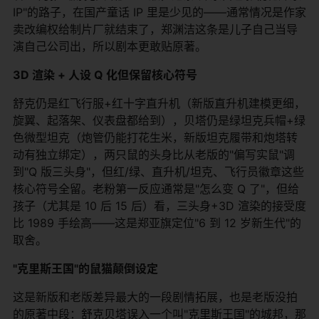
IP"的路子，在国产童话 IP 里是少见的——通常情况是作家
卖改编权给制片厂就结束了，郑渊洁这条是儿子自己当导
演自己公司出，所以剧本更敢贴原著。
3D 渲染 + 人设 Q 化但保留核心符号
舒克仍是红飞行服+红十字直升机（新版直升机建模更细，
旋翼、起落架、仪表盘都给到），贝塔仍是绿坦克兵帽+绿
色微型坦克（炮管仍能打花生米，新版坦克履带和炮塔转
动有独立绑定），两只鼠的头身比从老版的"偏写实鼠"调
到"Q 版三头身"，但红/绿、直升机/坦克、飞行员徽章这些
核心符号全留。老粉第一反应通常是"怎么变 Q 了"，但给
孩子（尤其是 10 后 15 后）看，三头身+3D 渲染的接受度
比 1989 手绘高——这是郑亚旗定位"6 到 12 岁新生代"的
取舍。
"克里斯王国"的鼠猫颠倒设定
这是新版和老版差异最大的一段剧情拓展，也是老版没拍
的原著中段：舒克贝塔误入一个叫"克里斯王国"的城邦，那