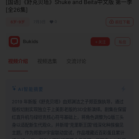
[国语]《舒克贝塔》Shuke and Beita中文版 第一季
[全26集]
0
6岁-9岁
7月3日
前往下载
Bukids
关注
私信
视频介绍
视频选集
交流讨论
AI智能摘要
2019 年新版《舒克贝塔》由郑渊洁之子郑亚旗执导，通过
版权切割实现独立于上美影老版的3D全新演绎。剧集在保留
红直升机与绿坦克核心符号基础上，将角色调整为Q版三头
身以适配新生代观众，并新增“克里斯王国”线深化种族偏见
主题。作为郑家IP宇宙联动尝试，作品埋藏近百彩蛋且累计