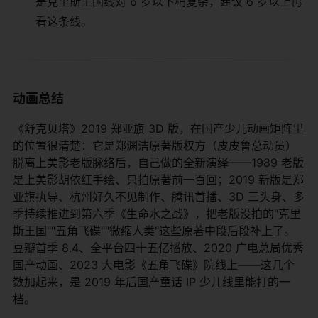
是克里斯王国线对 6 岁以下稍复杂，建议 6 岁以上再
看这条线。
动画总结
《舒克贝塔》2019 郑亚旗 3D 版，在国产少儿动画矩阵里
的位置很清楚：它是郑渊洁原著版权方（皮皮鲁总动员）
脱离上美影老版脉络后，自己做的全新演绎——1989 老版
是上美影胡依红手绘、只拍原著前一百回；2019 新版是郑
亚旗执导、杭州好久不见制作、腾讯首播、3D 三头身、多
季持续推进到第六季《生命水之战》，把老版没拍的"克里
斯王国""五角飞碟""微缩人类"这些原著中段后段补上了。
豆瓣首季 8.4、全平台四十五亿播放、2020 广电总局优秀
国产动画、2023 大电影《五角飞碟》院线上——这几个
数加起来，是 2019 年后国产童话 IP 少儿线里能打的一
档。