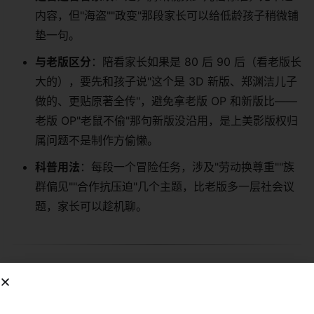
内容，但"海盗""政变"那段家长可以给低龄孩子稍微铺
垫一句。
与老版区分
：陪看家长如果是 80 后 90 后（看老版长
大的），要先和孩子说"这个是 3D 新版、郑渊洁儿子
做的、更贴原著全传"，避免拿老版 OP 和新版比——
老版 OP"老鼠不偷"那句新版没沿用，是上美影版权归
属问题不是制作方偷懒。
科普用法
：每段一个冒险任务，涉及"劳动换尊重""族
群偏见""合作抗压迫"几个主题，比老版多一层社会议
题，家长可以趁机聊。
播放平台