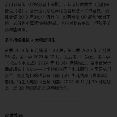
沿用到新版（版权分属上美影），新版片尾曲换《我们是
舒克贝塔》，音乐由北京绘声绘色音乐艺术工作室做，调
性更偏 2019 年的少儿流行向，没有老版 OP 那句"老鼠不
偷，老鼠也不算坏"的锋利感，老粉对此有争议，但孩子听
两遍能跟唱。
多季持续推进 + 大电影衍生
首季 2019 年 9 月腾讯上 26 段，第二季 2020 年 7 月续
26 段，第三季 2021 年 10 月，之后第四、第五、第六季
（《生命水之战》2024 年 12 月）持续推进，全平台累计
播放超四十五亿——这个续航在国产少儿原创 IP 里是头部
水位，同期能比的也就是《熊出没》少儿线和《喜羊羊》
老线。衍生大电影《五角飞碟》2023 年 12 月 30 日院线
上，是 3D 动画系列的剧场版首作。
观看指南