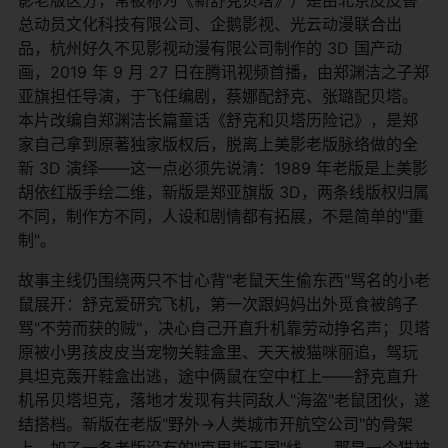
总动员文化科技有限公司、企鹅影视、光云动漫联合出
品，杭州好久不见影视动漫有限公司制作的 3D 国产动
画，2019 年 9 月 27 日在腾讯视频首播，由郑渊洁之子郑
亚旗担任导演，于飞任编剧，蔡娜配舒克、张璐配贝塔。
本片改编自郑渊洁长篇童话《舒克和贝塔历险记》，是郑
家自己拿到原著独家版权后，脱离上美影老版脉络做的全
新 3D 演绎——这一点必须先说清：1989 年老版是上美影
胡依红版手绘二维，新版是郑亚旗版 3D，两条线版权归属
不同，制作方不同，人设和剧情都有拓展，不是简单的"重
制"。
故事主线仍围绕两只不甘心背"老鼠天生偷东西"骂名的小老
鼠展开：舒克爱研究飞机，第一次跟妈妈出外觅食被鸽子
骂"不劳而获的贼"，决心自己开直升机靠劳动挣名声；贝塔
原被小男孩皮皮当宠物关鞋盒里、天天被猫咪丽追，驾玩
具坦克轰开鞋盒出逃，途中俩鼠在空中杠上——舒克直升
机吊贝塔坦克，落地才发现有共同敌人"海盗"老鼠团伙，遂
结搭档。新版在老版"野外→人类城市开航空公司"的骨架
上，加了一条老版没有的"克里斯王国"线——那是一个猫被