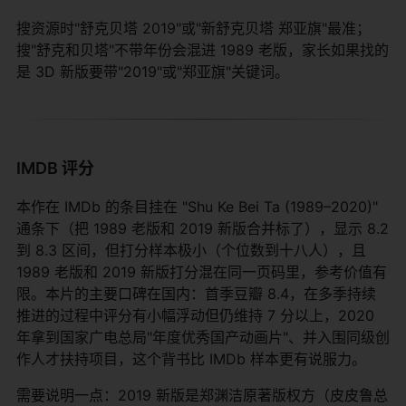
搜资源时"舒克贝塔 2019"或"新舒克贝塔 郑亚旗"最准；
搜"舒克和贝塔"不带年份会混进 1989 老版，家长如果找的
是 3D 新版要带"2019"或"郑亚旗"关键词。
IMDB 评分
本作在 IMDb 的条目挂在 "Shu Ke Bei Ta (1989–2020)"
通条下（把 1989 老版和 2019 新版合并标了），显示 8.2
到 8.3 区间，但打分样本极小（个位数到十八人），且
1989 老版和 2019 新版打分混在同一页码里，参考价值有
限。本片的主要口碑在国内：首季豆瓣 8.4，在多季持续
推进的过程中评分有小幅浮动但仍维持 7 分以上，2020
年拿到国家广电总局"年度优秀国产动画片"、并入围同级创
作人才扶持项目，这个背书比 IMDb 样本更有说服力。
需要说明一点：2019 新版是郑渊洁原著版权方（皮皮鲁总