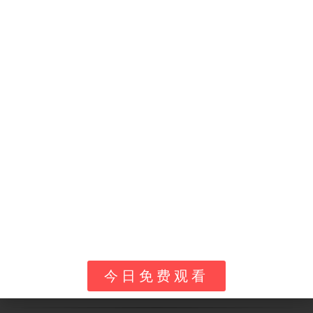
地区 / 语言
平台
备
中国大陆（首播）
腾讯视频
2
中国大陆（腾讯系）
极光 TV、小企鹅乐园
腾
中国大陆（卫视二轮）
金鹰卡通、北京卡酷、广东少儿
2
中国大陆（关联作）
芒果 TV、金鹰卡通
《
衍生大电影
院线
《
海外
腾讯视频海外版（WeTV 等）
部
国内观众最方便的路径是腾讯视频搜"舒克贝塔"，郑亚旗版
3D 新版齐全，首季到第六季《生命水之战》都能命中；想
看老版 1989 手绘那部认准"上美影 1989"或"胡依红"，别
混。
今日免费观看