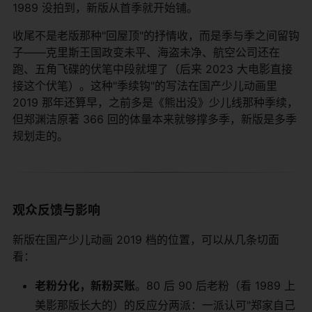
1989 没拍到，新版从首季就开始铺。
收尾不是老版那种"回屋顶"的抒情收，而是季与季之间留钩
子——克里斯王国政变未平、海盗未净、航空公司还在
跑、五角飞碟的伏笔中段就埋了（后来 2023 大电影直接
接这个伏笔）。这种"季续钩"的写法在国产少儿动画里
2019 那年还算早，之前多是《熊出没》少儿线那种季续，
但郑渊洁原著 366 回的体量本来就够撑多季，新版是多季
规划走的。
观众反馈与影响
新版在国产少儿动画 2019 档的位置，可以从几条切面
看：
老粉分化，新粉买账
。80 后 90 后老粉（看 1989 上
美影那版长大的）的反应分两派：一派认可"郑家自己