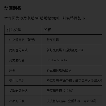
动画别名
本作因为涉及老版/新版版权切割，别名整理如下：
别名类型
名称
中文通用名（新版）
舒克贝塔
民间区分叫法
新舒克贝塔 / 新版舒克贝塔
英文发行名
Shuke & Beita
原著
舒克和贝塔历险记
衍生大电影
舒克贝塔·五角飞碟 / 舒克贝塔之微缩人类
关联老版避坑
舒克和贝塔（1989）
出品方关联
皮皮鲁总动员、企鹅影视、光云动漫