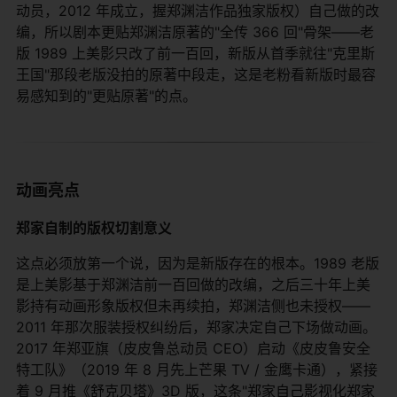
动员，2012 年成立，握郑渊洁作品独家版权）自己做的改
编，所以剧本更贴郑渊洁原著的"全传 366 回"骨架——老
版 1989 上美影只改了前一百回，新版从首季就往"克里斯
王国"那段老版没拍的原著中段走，这是老粉看新版时最容
易感知到的"更贴原著"的点。
动画亮点
郑家自制的版权切割意义
这点必须放第一个说，因为是新版存在的根本。1989 老版
是上美影基于郑渊洁前一百回做的改编，之后三十年上美
影持有动画形象版权但未再续拍，郑渊洁侧也未授权——
2011 年那次服装授权纠纷后，郑家决定自己下场做动画。
2017 年郑亚旗（皮皮鲁总动员 CEO）启动《皮皮鲁安全
特工队》（2019 年 8 月先上芒果 TV / 金鹰卡通），紧接
着 9 月推《舒克贝塔》3D 版，这条"郑家自己影视化郑家