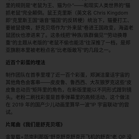
里的规则是"老鼠为王、猫为仆"——和现实人类世界的"猫
抓老鼠"完全颠倒。鼠王克里斯（英文名 Chris Kingdom
即"克里斯王国"谐音"猫国"的反转梗）统治下，猫要打工、
要被鼠使唤，舒克贝塔作为"外来鼠"卷进王国政变，海盗老
鼠团伙也渗进来了。这条线把"种族/族群偏见""劳动换尊
重"的主题从老版的"老鼠不偷也能活"往深推了一档，是郑
亚旗剧本里被老粉点名"比老版敢写"的几段之一。
近百个彩蛋的埋法
制作团队在首季里埋了近一百个彩蛋，郑渊洁童话宇宙的
其他角色会客串——皮皮鲁、鲁西西、大灰狼罗克这些"皮
皮鲁总动员"矩阵里的角色，在新版里能以不同形式蹭到镜
头。老粉二刷找彩蛋是首季弹幕里的高频活动，这个做法
在 2019 年的国产少儿动画里算早一波"IP 宇宙联动"的尝
试。
片尾曲《我们是舒克贝塔》
金复载+范崇利那版"舒克舒克舒克开飞机的舒克"老 OP 没