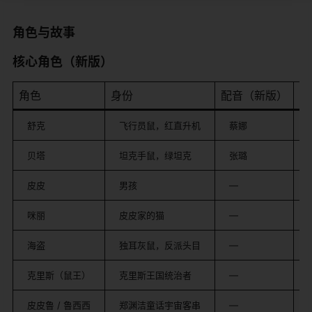
角色与故事
核心角色（新版）
角色
身份
配音（新版）
设
舒克
飞行员鼠，红直升机
蔡娜
贝塔
坦克手鼠，绿坦克
张璐
皮皮
男孩
—
咪丽
皮皮家的猫
—
海盗
独耳灰鼠，反派头目
—
克里斯（鼠王）
克里斯王国统治者
—
皮皮鲁 / 鲁西西
郑渊洁童话宇宙客串
—