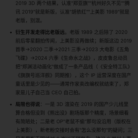
2019 3D 两个结果，认准"郑亚旗""杭州好久不见""腾
讯 2019"就是新版，认准"胡依红""上美影 1989"就是
老版，别混。
衍生开发走得比老版远
。老版 1989 之后除了 2020
前后零星翻拍传闻，上美影没再做续；新版这边 2019
首季→2020 二季→2021 三季→2023 大电影《五角
飞碟》→2024 六季《生命水之战》，皮皮鲁总动员
把"郑渊洁动画化"做成了一条产品线（《安全特工队》
《旗旗号巡洋舰》同期推），这个 IP 运营深度在国产
童话里是少见的——通常作家卖改编权就结束了，郑
家是儿子自己当 CEO 自己拍。
局限也得说
：一是 3D 渲染在 2019 的国产少儿线里
算合格但没到《熊出没》剧场版那个精度，场景细看
有简陋处；二是老 OP"老鼠不偷"那句没沿用（版权在
上美影），新老粉交接时会有"怎么没那句"的疑问；三