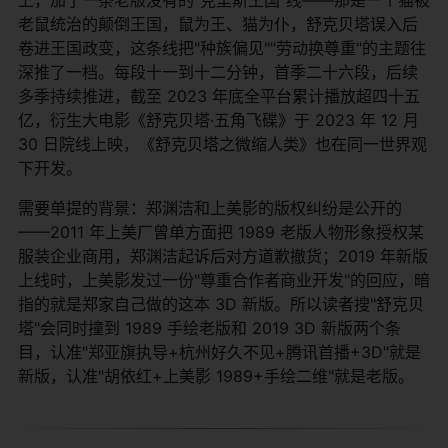
老鼠统治的颠倒王国，鼠为王、猫为仆，舒克贝塔误入后
卷进王国政变，这条线把"种族偏见""劳动换尊重"的主题往
深推了一档。每段十一到十二分钟，首季二十六段，后续
多季持续推进，截至 2023 年底全平台累计播放超四十五
亿，衍生大电影《舒克贝塔·五角飞碟》于 2023 年 12 月
30 日院线上映，《舒克贝塔之微缩人类》也在同一世界观
下开发。
需要单提的背景：郑渊洁和上美影的版权纠纷是公开的
——2011 年上美厂曾单方面把 1989 老版人物形象授权某
服装企业商用，郑渊洁起诉后对方道歉撤货；2019 年新版
上线时，上美影发过一份"尊重合作者商业开发"的回应，暗
指的就是郑家自己做的这本 3D 新版。所以读者搜"舒克贝
塔"会同时撞到 1989 手绘老版和 2019 3D 新版两个条
目，认准"郑亚旗执导+杭州好久不见+腾讯首播+3D"就是
新版，认准"胡依红+上美影 1989+手绘二维"就是老版。