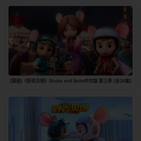
[国语]《舒克贝塔》Shuke and Beita中文版 第三季 [全26集]