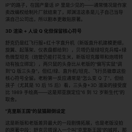
IP"的路子，在国产童话 IP 里是少见的——通常情况是作家
卖改编权给制片厂就结束了，郑渊洁这条是儿子自己当导
演自己公司出，所以剧本更敢贴原著。
3D 渲染 + 人设 Q 化但保留核心符号
舒克仍是红飞行服+红十字直升机（新版直升机建模更细，
旋翼、起落架、仪表盘都给到），贝塔仍是绿坦克兵帽+绿
色微型坦克（炮管仍能打花生米，新版坦克履带和炮塔转
动有独立绑定），两只鼠的头身比从老版的"偏写实鼠"调
到"Q 版三头身"，但红/绿、直升机/坦克、飞行员徽章这些
核心符号全留。老粉第一反应通常是"怎么变 Q 了"，但给
孩子（尤其是 10 后 15 后）看，三头身+3D 渲染的接受度
比 1989 手绘高——这是郑亚旗定位"6 到 12 岁新生代"的
取舍。
"克里斯王国"的鼠猫颠倒设定
这是新版和老版差异最大的一段剧情拓展，也是老版没拍
的原著中段：舒克贝塔误入一个叫"克里斯王国"的城邦，那