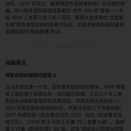
动员，2012 年成立，握郑渊洁作品独家版权）自己做的改
编，所以剧本更贴郑渊洁原著的"全传 366 回"骨架——老
版 1989 上美影只改了前一百回，新版从首季就往"克里斯
王国"那段老版没拍的原著中段走，这是老粉看新版时最容
易感知到的"更贴原著"的点。
动画亮点
郑家自制的版权切割意义
这点必须放第一个说，因为是新版存在的根本。1989 老版
是上美影基于郑渊洁前一百回做的改编，之后三十年上美
影持有动画形象版权但未再续拍，郑渊洁侧也未授权——
2011 年那次服装授权纠纷后，郑家决定自己下场做动画。
2017 年郑亚旗（皮皮鲁总动员 CEO）启动《皮皮鲁安全
特工队》（2019 年 8 月先上芒果 TV / 金鹰卡通），紧接
着 9 月推《舒克贝塔》3D 版，这条"郑家自己影视化郑家