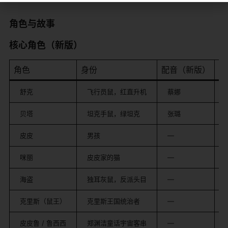
角色与故事
核心角色（新版）
角色
身份
配音（新版）
设
舒克
飞行员鼠，红直升机
蔡娜
贝塔
坦克手鼠，绿坦克
张璐
皮皮
男孩
—
咪丽
皮皮家的猫
—
海盗
独耳灰鼠，反派头目
—
克里斯（鼠王）
克里斯王国统治者
—
皮皮鲁 / 鲁西西
郑渊洁童话宇宙客串
—