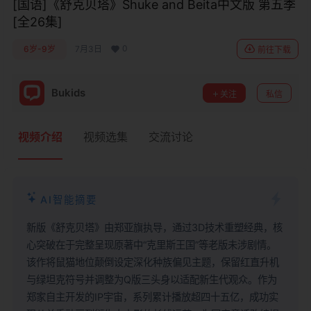
[国语]《舒克贝塔》Shuke and Beita中文版 第五季
[全26集]
0
6岁-9岁
7月3日
前往下载
Bukids
关注
私信
视频介绍
视频选集
交流讨论
AI智能摘要
新版《舒克贝塔》由郑亚旗执导，通过3D技术重塑经典，核
心突破在于完整呈现原著中“克里斯王国”等老版未涉剧情。
该作将鼠猫地位颠倒设定深化种族偏见主题，保留红直升机
与绿坦克符号并调整为Q版三头身以适配新生代观众。作为
郑家自主开发的IP宇宙，系列累计播放超四十五亿，成功实