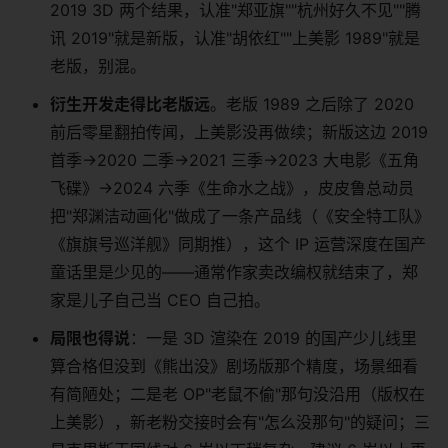
2019 3D 两个结果，认准"郑亚旗""杭州好久不见""腾
讯 2019"就是新版，认准"胡依红""上美影 1989"就是
老版，别混。
衍生开发走得比老版远
。老版 1989 之后除了 2020
前后零星翻拍传闻，上美影没再做续；新版这边 2019
首季→2020 二季→2021 三季→2023 大电影《五角
飞碟》→2024 六季《生命水之战》，皮皮鲁总动员
把"郑渊洁动画化"做成了一条产品线（《安全特工队》
《旗旗号巡洋舰》同期推），这个 IP 运营深度在国产
童话里是少见的——通常作家卖改编权就结束了，郑
家是儿子自己当 CEO 自己拍。
局限也得说
：一是 3D 渲染在 2019 的国产少儿线里
算合格但没到《熊出没》剧场版那个精度，场景细看
有简陋处；二是老 OP"老鼠不偷"那句没沿用（版权在
上美影），新老粉交接时会有"怎么没那句"的疑问；三