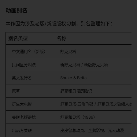
动画别名
本作因为涉及老版/新版版权切割，别名整理如下：
别名类型
名称
中文通用名（新版）
舒克贝塔
民间区分叫法
新舒克贝塔 / 新版舒克贝塔
英文发行名
Shuke & Beita
原著
舒克和贝塔历险记
衍生大电影
舒克贝塔·五角飞碟 / 舒克贝塔之微缩人类
关联老版避坑
舒克和贝塔（1989）
出品方关联
皮皮鲁总动员、企鹅影视、光云动漫