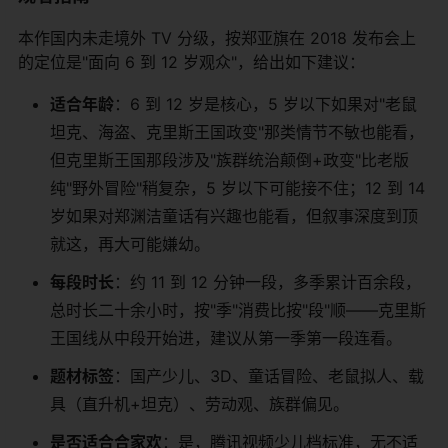
本作国内未走境外 TV 分级，按郑亚旗在 2018 发布会上
的定位是"面向 6 到 12 岁观众"，给出如下建议：
适合年龄
：6 到 12 岁是核心，5 岁以下如果对"老鼠
坦克、海盗、克里斯王国政变"那类情节不敏也能看，
但克里斯王国那段涉及"族群统治颠倒+政变"比老版
纯"野外冒险"稍复杂，5 岁以下可能接不住；12 到 14
岁如果对郑渊洁童话有兴趣也能看，但叙事深度到顶
就这，再大可能嫌幼。
每段时长
：约 11 到 12 分钟一段，多季累计百余段，
总时长二十余小时，按"季"消费比按"段"顺——克里斯
王国线从中段开始进，建议从第一季第一段连看。
题材标签
：国产少儿、3D、童话冒险、老鼠拟人、载
具（直升机+坦克）、劳动观、族群偏见。
是否适合合家欢
：是，腾讯视频少儿档标准，无不适