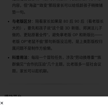
内容，但"海盗""政变"那段家长可以给低龄孩子稍微铺
垫一句。
与老版区分
：陪看家长如果是 80 后 90 后（看老版长
大的），要先和孩子说"这个是 3D 新版、郑渊洁儿子
做的、更贴原著全传"，避免拿老版 OP 和新版比——
老版 OP"老鼠不偷"那句新版没沿用，是上美影版权归
属问题不是制作方偷懒。
科普用法
：每段一个冒险任务，涉及"劳动换尊重""族
群偏见""合作抗压迫"几个主题，比老版多一层社会议
题，家长可以趁机聊。
播放平台