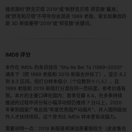
搜资源时"舒克贝塔 2019"或"新舒克贝塔 郑亚旗"最准；
搜"舒克和贝塔"不带年份会混进 1989 老版，家长如果找的
是 3D 新版要带"2019"或"郑亚旗"关键词。
IMDB 评分
本作在 IMDb 的条目挂在 "Shu Ke Bei Ta (1989–2020)"
通条下（把 1989 老版和 2019 新版合并标了），显示 8.2
到 8.3 区间，但打分样本极小（个位数到十八人），且
1989 老版和 2019 新版打分混在同一页码里，参考价值有
限。本片的主要口碑在国内：首季豆瓣 8.4，在多季持续
推进的过程中评分有小幅浮动但仍维持 7 分以上，2020
年拿到国家广电总局"年度优秀国产动画片"、并入围同级创
作人才扶持项目，这个背书比 IMDb 样本更有说服力。
需要说明一点：2019 新版是郑渊洁原著版权方（皮皮鲁总