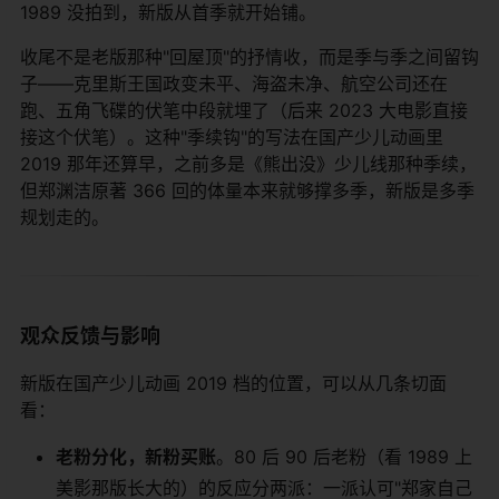
1989 没拍到，新版从首季就开始铺。
收尾不是老版那种"回屋顶"的抒情收，而是季与季之间留钩
子——克里斯王国政变未平、海盗未净、航空公司还在
跑、五角飞碟的伏笔中段就埋了（后来 2023 大电影直接
接这个伏笔）。这种"季续钩"的写法在国产少儿动画里
2019 那年还算早，之前多是《熊出没》少儿线那种季续，
但郑渊洁原著 366 回的体量本来就够撑多季，新版是多季
规划走的。
观众反馈与影响
新版在国产少儿动画 2019 档的位置，可以从几条切面
看：
老粉分化，新粉买账
。80 后 90 后老粉（看 1989 上
美影那版长大的）的反应分两派：一派认可"郑家自己