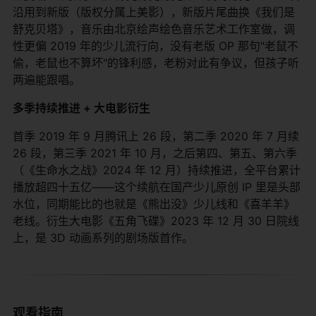
沿用到新版（版权分属上美影），新版片尾曲换《我们是
舒克贝塔》，音乐由北京绘声绘色音乐艺术工作室做，调
性更偏 2019 年的少儿流行向，没有老版 OP 那句"老鼠不
偷，老鼠也不算坏"的锋利感，老粉对此有争议，但孩子听
两遍能跟唱。
多季持续推进 + 大电影衍生
首季 2019 年 9 月腾讯上 26 段，第二季 2020 年 7 月续
26 段，第三季 2021 年 10 月，之后第四、第五、第六季
（《生命水之战》2024 年 12 月）持续推进，全平台累计
播放超四十五亿——这个续航在国产少儿原创 IP 里是头部
水位，同期能比的也就是《熊出没》少儿线和《喜羊羊》
老线。衍生大电影《五角飞碟》2023 年 12 月 30 日院线
上，是 3D 动画系列的剧场版首作。
观看指南