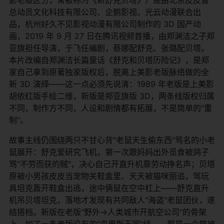
总动员文化科技有限公司、企鹅影视、光云动漫联合出
品，杭州好久不见影视动漫有限公司制作的 3D 国产动
画，2019 年 9 月 27 日在腾讯视频首播，由郑渊洁之子郑
亚旗担任导演，于飞任编剧，蔡娜配舒克、张璐配贝塔。
本片改编自郑渊洁长篇童话《舒克和贝塔历险记》，是郑
家自己拿到原著独家版权后，脱离上美影老版脉络做的全
新 3D 演绎——这一点必须先说清：1989 年老版是上美影
胡依红版手绘二维，新版是郑亚旗版 3D，两条线版权归属
不同，制作方不同，人设和剧情都有拓展，不是简单的"重
制"。
故事主线仍围绕两只不甘心背"老鼠天生偷东西"骂名的小老
鼠展开：舒克爱研究飞机，第一次跟妈妈出外觅食被鸽子
骂"不劳而获的贼"，决心自己开直升机靠劳动挣名声；贝塔
原被小男孩皮皮当宠物关鞋盒里、天天被猫咪丽追，驾玩
具坦克轰开鞋盒出逃，途中俩鼠在空中杠上——舒克直升
机吊贝塔坦克，落地才发现有共同敌人"海盗"老鼠团伙，遂
结搭档。新版在老版"野外→人类城市开航空公司"的骨架
上，加了一条老版没有的"克里斯王国"线——那是一个猫被