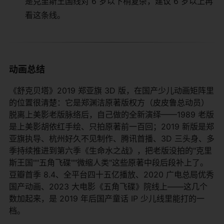
是克里斯王国线对 6 岁以下稍复杂，建议 6 岁以上再
看这条线。
动画总结
《舒克贝塔》2019 郑亚旗 3D 版，在国产少儿动画矩阵里
的位置很清楚：它是郑渊洁原著版权方（皮皮鲁总动员）
脱离上美影老版脉络后，自己做的全新演绎——1989 老版
是上美影胡依红手绘、只拍原著前一百回；2019 新版是郑
亚旗执导、杭州好久不见制作、腾讯首播、3D 三头身、多
季持续推进到第六季《生命水之战》，把老版没拍的"克里
斯王国""五角飞碟""微缩人类"这些原著中段后段补上了。
豆瓣首季 8.4、全平台四十五亿播放、2020 广电总局优秀
国产动画、2023 大电影《五角飞碟》院线上——这几个
数加起来，是 2019 年后国产童话 IP 少儿线里能打的一
档。