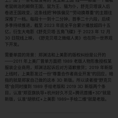
老鼠统治的颠倒王国，鼠为王、猫为仆，舒克贝塔误入后
卷进王国政变，这条线把"种族偏见""劳动换尊重"的主题往
深推了一档。每段十一到十二分钟，首季二十六段，后续
多季持续推进，截至 2023 年底全平台累计播放超四十五
亿，衍生大电影《舒克贝塔·五角飞碟》于 2023 年 12 月
30 日院线上映，《舒克贝塔之微缩人类》也在同一世界观
下开发。
需要单提的背景：郑渊洁和上美影的版权纠纷是公开的
——2011 年上美厂曾单方面把 1989 老版人物形象授权某
服装企业商用，郑渊洁起诉后对方道歉撤货；2019 年新版
上线时，上美影发过一份"尊重合作者商业开发"的回应，暗
指的就是郑家自己做的这本 3D 新版。所以读者搜"舒克贝
塔"会同时撞到 1989 手绘老版和 2019 3D 新版两个条
目，认准"郑亚旗执导+杭州好久不见+腾讯首播+3D"就是
新版，认准"胡依红+上美影 1989+手绘二维"就是老版。