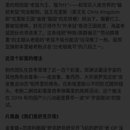
里的规则是"老鼠为王、猫为仆"——和现实人类世界的"猫
抓老鼠"完全颠倒。鼠王克里斯（英文名 Chris Kingdom
即"克里斯王国"谐音"猫国"的反转梗）统治下，猫要打工、
要被鼠使唤，舒克贝塔作为"外来鼠"卷进王国政变，海盗老
鼠团伙也渗进来了。这条线把"种族/族群偏见""劳动换尊
重"的主题从老版的"老鼠不偷也能活"往深推了一档，是郑
亚旗剧本里被老粉点名"比老版敢写"的几段之一。
近百个彩蛋的埋法
制作团队在首季里埋了近一百个彩蛋，郑渊洁童话宇宙的
其他角色会客串——皮皮鲁、鲁西西、大灰狼罗克这些"皮
皮鲁总动员"矩阵里的角色，在新版里能以不同形式蹭到镜
头。老粉二刷找彩蛋是首季弹幕里的高频活动，这个做法
在 2019 年的国产少儿动画里算早一波"IP 宇宙联动"的尝
试。
片尾曲《我们是舒克贝塔》
金复载+范崇利那版"舒克舒克舒克开飞机的舒克"老 OP 没