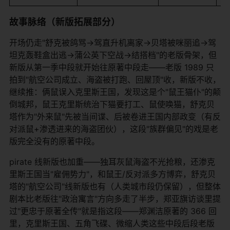
故事脉络（新版拓展部分）
开场仍走"舒克被鸽骂→驾直升机离家→贝塔被咪丽追→驾
坦克轰鞋盒出逃→蒲公英下空战→结搭档"的老版骨架，但
新版从第一季中段就开始往原著中段走——老版 1989 只
拍到"航空公司成立、海盗被打跑、回屋顶"收，新版不收，
继续推：俩鼠误入克里斯王国，发现这是个"鼠王猫仆"的颠
倒城邦，鼠王克里斯统治下猫要打工、鼠使唤猫，舒克贝
塔作为"外来鼠"先被当间谍、后被卷进王国内部政变（有反
对派鼠+渗透进来的海盗团伙），这段"族群偏见"的戏是老
版完全没有的原著中段。
pirate 线新版也加重——独耳灰鼠海盗不光抢粮，还渗克
里斯王国当"雇佣势力"，和鼠王/反对派多方博弈，舒克贝
塔的"航空公司"线新版也有（人类城市段仍保留），但整体
剧本比老版往"政治寓言"方向多走了半步，郑亚旗访谈里提
过"更忠于原著全传"就是指这段——郑渊洁原著的 366 回
里，克里斯王国、五角飞碟、微缩人类这些中段后段老版