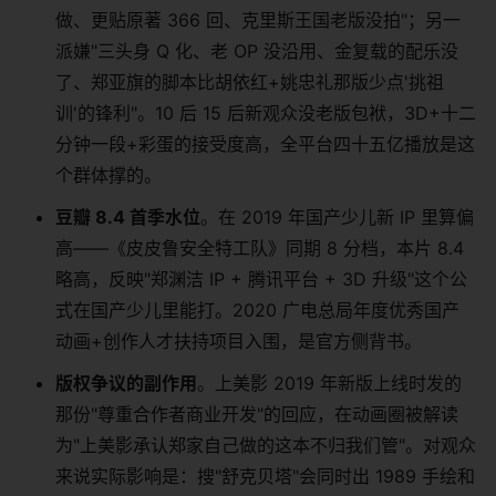
做、更贴原著 366 回、克里斯王国老版没拍"；另一
派嫌"三头身 Q 化、老 OP 没沿用、金复载的配乐没
了、郑亚旗的脚本比胡依红+姚忠礼那版少点'挑祖
训'的锋利"。10 后 15 后新观众没老版包袱，3D+十二
分钟一段+彩蛋的接受度高，全平台四十五亿播放是这
个群体撑的。
豆瓣 8.4 首季水位
。在 2019 年国产少儿新 IP 里算偏
高——《皮皮鲁安全特工队》同期 8 分档，本片 8.4
略高，反映"郑渊洁 IP + 腾讯平台 + 3D 升级"这个公
式在国产少儿里能打。2020 广电总局年度优秀国产
动画+创作人才扶持项目入围，是官方侧背书。
版权争议的副作用
。上美影 2019 年新版上线时发的
那份"尊重合作者商业开发"的回应，在动画圈被解读
为"上美影承认郑家自己做的这本不归我们管"。对观众
来说实际影响是：搜"舒克贝塔"会同时出 1989 手绘和