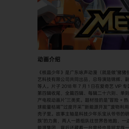
动画介绍
《核晶少年》是广东咏声动漫（就是做"猪猪
艺科技有限公司共同出品，总导演陆锦辉、
等人。片子 2018 年 7 月 1 日在爱奇艺 
第四辑收尾，全篇四辑、每辑二十六则、单则十三分
产电视动画片"三类奖。题材挂的是"冒险 + 热
球能量枯竭""过度开采""新能源开发""废物利
壳子里。故事主轴是科技少年乐宝从爷爷的研
族"的力奥，两人一路组队往世界各地跑，一
能源集团，背后还藏着一台曾经也是钶龙族一员