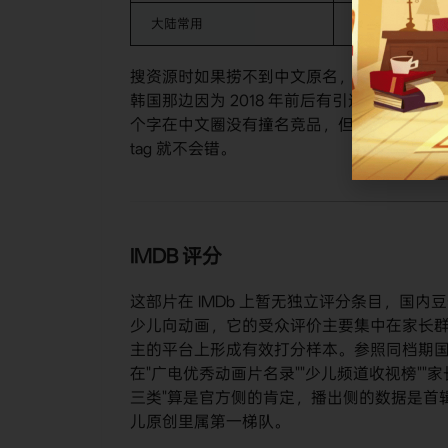
大陆常用
核晶少年（无别
搜资源时如果捞不到中文原名，试 METALI
韩国那边因为 2018 年前后有引进，메탈리
个字在中文圈没有撞名竞品，但"钢铁防卫队"在
tag 就不会错。
IMDB 评分
这部片在 IMDb 上暂无独立评分条目，国内
少儿向动画，它的受众评价主要集中在家长群、
主的平台上形成有效打分样本。参照同档期国
在"广电优秀动画片名录""少儿频道收视榜""
三类"算是官方侧的肯定，播出侧的数据是首辑
儿原创里属第一梯队。