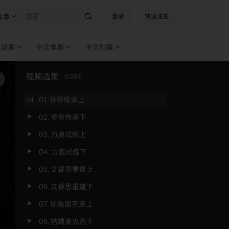
登录
快速注册
文章
文动画
中文电影
中文剧集
视频选集
共
26
节
01. 爷爷传承上
02. 爷爷传承下
03. 力奥试炼上
04. 力奥试炼下
05. 艾睿思重逢上
06. 艾睿思重逢下
07. 枯竭奥克洛上
08. 枯竭奥克洛下