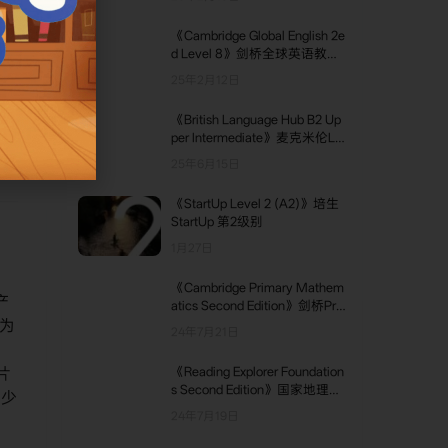
《Cambridge Global English 2e
d Level 8》剑桥全球英语教材
第二版 第8级别
。
25年2月12日
四
《British Language Hub B2 Up
per Intermediate》麦克米伦La
nguage Hub英版 B2级别
25年6月15日
《StartUp Level 2 (A2)》培生
StartUp 第2级别
1月27日
《Cambridge Primary Mathem
产
atics Second Edition》剑桥Pri
为
mary Mathematics数学教材第
24年7月21日
二版 第1-6级别
片
《Reading Explorer Foundation
s Second Edition》国家地理Re
产少
ading Explorer第二版 Foundati
24年7月19日
ons级别