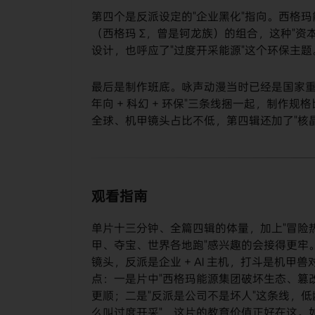
第四个是反派设定的"企业黑化"指向。西格玛能
（西格玛 Σ，曾是钶龙族）的组合，这种"资
设计，也呼应了"过度开采能源"这个环保主题
最后是制作班底。咏声动漫当时已经是国家重
年向 + 科幻 + 环保"三条线捆一起，制
全球、机甲镜头占比不低，第四辑还加了"核晶合一
观看指南
单片十三分钟、全篇四辑的体量，加上"冒险
甲、夺宝、世界各地跑"感兴趣的会接得更牢
镜头，反派是企业 + AI 主机，打斗是机
点：一是片中"西格玛能源集团破坏生态、篡改
更顺；二是"反派是公司不是坏人"这条线，低
么叫过度开采"，这片的教育价值正好在这。