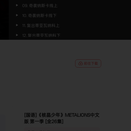
09. 奇袭纳斯卡线上
10. 奇袭纳斯卡线下
11. 复出蒂亚瓦纳科上
12. 复出蒂亚瓦纳科下
13. 生死时速活火山上
14. 生死时速活火山下
前往下载
15. 强夺巨人之路上
16. 强夺巨人之路下
17. 重力的井底比萨斜塔上
18. 重力的井底比萨斜塔下
19. 虎啸复活节岛上
[国语]《核晶少年》METALIONS中文
20. 虎啸复活节岛下
版 第一季 [全26集]
21. 迷踪西伯利亚巨坑上