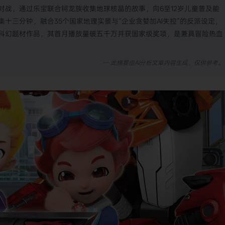
对战，通过乐宝联合钶龙族收集地球核晶的故事，向6至12岁儿童普及能
十三分钟，融合35个国家地理实景与“企业贪婪加AI失控”的反派设定，
科幻题材作品，其首月播放量破五千万并获国家级奖项，是兼具冒险热血
— 此摘要由AI分析文章内容生成，仅供参考。