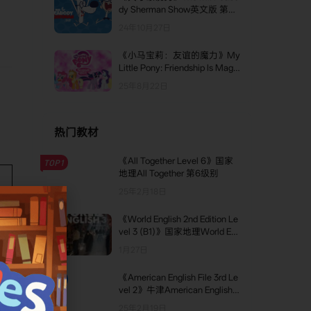
dy Sherman Show英文版 第一
，
季 [全13集]
24年10月27日
《小马宝莉：友谊的魔力》My
Little Pony: Friendship Is Magic
Netflix英文版 第二季 [全26集]
25年8月22日
热门教材
《All Together Level 6》国家
TOP1
地理All Together 第6级别
25年2月18日
《World English 2nd Edition Le
TOP2
vel 3 (B1)》国家地理World En
glish第二版 第3级别
1月27日
《American English File 3rd Le
TOP3
vel 2》牛津American English F
ile第三版 第2级别
25年2月19日