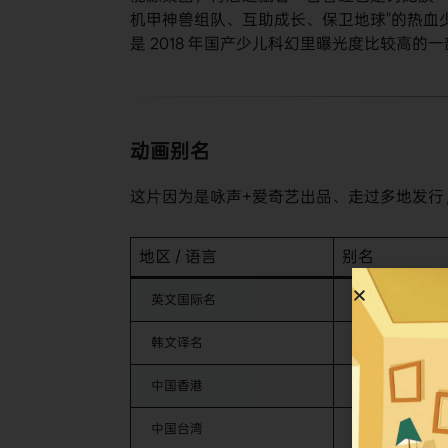
机甲神兽组队、互助成长、保卫地球"的热血
是 2018 年国产少儿科幻里曝光度比较高的
动画别名
这片因为是咏声+爱奇艺出品、走过多地发行
地区 / 语言
别名
英文国际名
METALIONS
韩文译名
메탈리온
中国香港
武兽战记
中国台湾
钢铁防卫队