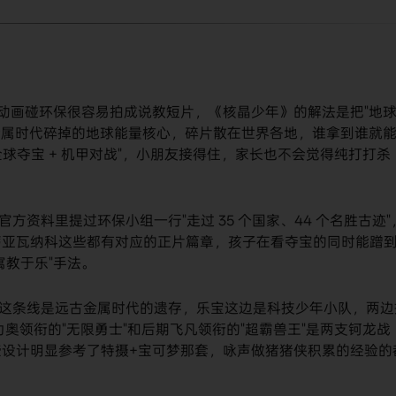
儿动画碰环保很容易拍成说教短片，《核晶少年》的解法是把"地
古金属时代碎掉的地球能量核心，碎片散在世界各地，谁拿到谁就
"全球夺宝 + 机甲对战"，小朋友接得住，家长也不会觉得纯打打杀
官方资料里提过环保小组一行"走过 35 个国家、44 个名胜古迹"
蒂亚瓦纳科这些都有对应的正片篇章，孩子在看夺宝的同时能蹭
寓教于乐"手法。
龙族这条线是远古金属时代的遗存，乐宝这边是科技少年小队，两边
力奥领衔的"无限勇士"和后期飞凡领衔的"超霸兽王"是两支钶龙战
设计明显参考了特摄+宝可梦那套，咏声做猪猪侠积累的经验的