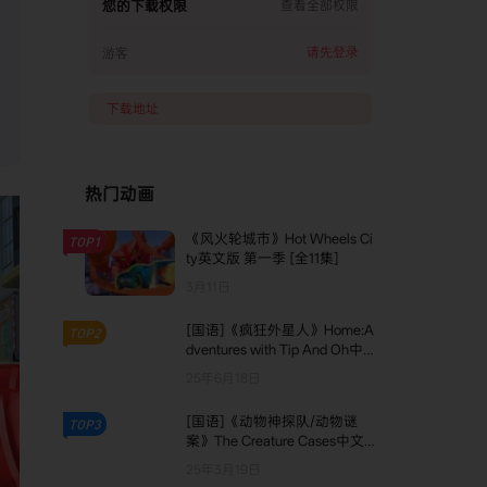
您的下载权限
查看全部权限
22. 迷踪西伯利亚巨坑下
23. 遗迹秘宝石见银山上
请先登录
游客
24. 遗迹秘宝石见银山下
下载地址
25. 坍塌东非大裂谷上
26. 坍塌东非大裂谷下
热门动画
《风火轮城市》Hot Wheels Ci
TOP1
ty英文版 第一季 [全11集]
3月11日
[国语]《疯狂外星人》Home:A
TOP2
dventures with Tip And Oh中
文版 第四季 [全13集]
25年6月18日
[国语]《动物神探队/动物谜
TOP3
案》The Creature Cases中文
版 第三季 [全7集]
25年3月19日