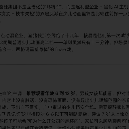
源集团不是脸谱化的"坏将军"，而是逐利型企业 + 黑化 AI 主机
本贪婪 + 技术失控"的双层反派在少儿动画里算是比较往前探一点
。
点动漫企业，猪猪侠那条线跑了十几年，核晶是他们第一次试"
作规格比同期普通少儿动画高半档——单则虽然只有十三分钟，但场景
、西格玛重塑身体"的 finale 戏。
热血"的主调，
推荐观看年龄 6 到 12 岁
，男孩女孩都能看，但对"
。内容上没有脏话、没有恐怖画面、没有超出少儿理解范围的亲
甲兽对战、不出血不写实，广电审过的少儿档安全线。需要提醒家长
飞凡记忆"这些桥段对 6 岁以下可能略复杂，建议 7 岁以上独
龄孩子可能会问"为什么开公司的是坏的"，家长可以顺势聊两句"
如果是家里已经在看猪猪侠、迷你小洞那类咏声系少儿动画的孩