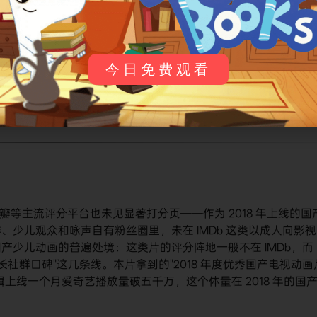
名，爱奇艺条目直接用原名）
ONS 或"武兽战记"命中率会高一些——港台平台的条目多用这两个
今日免费观看
온 这个韩文名在韩网条目里也能查到。需要留意的是"核晶少年"这
台湾会和别的机器人动画混，认准咏声动漫 + 乐宝 + 力奥这组
豆瓣等主流评分平台也未见显著打分页——作为 2018 年上线的国
少儿观众和咏声自有粉丝圈里，未在 IMDb 这类以成人向影视
产少儿动画的普遍处境：这类片的评分阵地一般不在 IMDb，而
家长社群口碑"这几条线。本片拿到的"2018 年度优秀国产电视动画
上线一个月爱奇艺播放量破五千万，这个体量在 2018 年的国