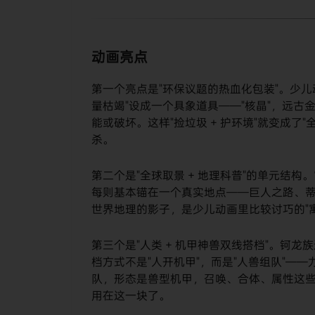
动画亮点
第一个亮点是"环保议题的热血化包装"。少
量枯竭"设成一个具象道具——"核晶"，远
能或破坏。这样"捡垃圾 + 护环境"就变成了
杀。
第二个是"全球取景 + 地理科普"的单元结构。
每则基本锚在一个真实地点——巨人之路、
世界地理的影子，是少儿动画里比较讨巧的"
第三个是"人类 + 机甲神兽双线搭档"。钶
档方式不是"人开机甲"，而是"人兽组队"——
队，形态是兽型机甲，召唤、合体、属性这些
用在这一块了。