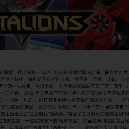
侠"那家）推出的第一部少年科技环保题材原创动画，联合北京爱
副导演李梓锋，编剧班子包括陈文娜、李子琳、万秦、叶敏、文
VIP 专区全网抢先独播，首辑上线一个月播放量就破了五千万，同年 12
钟，2019 年 5 月拿了国家广播电视总局"2018 年度优秀
血 + 探险 + 科幻"，内核其实是给小朋友讲的能源认知课——把"
用"这些偏硬的话题，裹进"远古金属时代 + 机甲神兽 + 全球夺宝"
究里翻出远古"金属时代"的线索，唤醒了金属时代的遗存生物"
边抢救生态、一边收集碎掉的"地球核晶"，对面是唯利是图的西
、后来黑化的智能主机"西格玛（Σ）"。全篇走的是"人类少年 