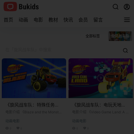
首页
动画
电影
教材
快讯
会员
留言
全部标签
旋风战车队
《旋风战车队：特殊任务飙
《旋风战车队：电玩天地怪
速》Blaze and the Monster
兽机器超级特辑》Blaze
电影介绍 《Blaze and the Monster
电影介绍 《Video Game Land: A M
Machines: Special Mission
Machines: Special Mission Blaz
Video Game Land:A
onster Machine Super Special》
动画电影
动画电影
e》中文译名为《旋风战车队：特殊
中文译名为《旋风战车队：电玩天
Blaze英文版 [2022年]
Monster Machine Super
任务飙速》，是尼克儿童频道（Nic
地怪兽机器超级特辑》，是尼克儿
0
0
0
0
Special英文版 [2024年]
kelodeon）出品的学龄前CG动画
童频道（Nickelodeon）出品的学龄