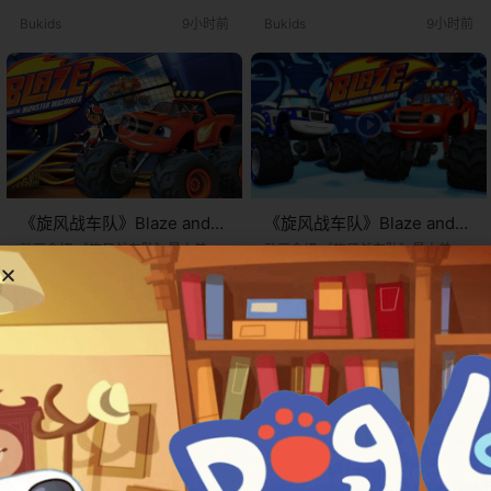
《旋风战车队》（Blaze and the M
前STEM教育动画《Blaze and the
Bukids
9小时前
Bukids
9小时前
onster Machines）中以"Special M
Monster Machines》（《旋风战车
ission Blaze"为核心形象的一段特
队》）第八季的一部一小时特辑。
别冒险篇章。需…
需要向读者说明的是，这部作品并
非影院上映的动画电影，而是一部6
0…
《旋风战车队》Blaze and
《旋风战车队》Blaze and
the Monster Machines英文
the Monster Machines英文
​​动画介绍​​ 《旋风战车队》是由​​美国
​​动画介绍​​ 《旋风战车队》是由​​美国
版 第七季 [全26集]
尼克频道​​制作的学龄前STEM教育动
版 第六季 [全26集]
尼克频道​​制作的学龄前STEM教育动
2岁-6岁
2岁-6岁
画剧集，于​​2014年10月13日​​首播。
画剧集，于​​2014年10月13日​​首播。
该剧以8岁科技小达人​​AJ​​与他驾驶的
该剧以8岁科技小达人​​AJ​​与他驾驶的
0
0
0
0
红色怪物卡车​​Blaze​​为主角，讲述他
红色怪物卡车​​Blaze​​为主角，讲述他
们在虚构城市“车轴城”（Axle Cit
们在虚构城市“车轴城”（Axle Cit
Bukids
24年6月29日
Bukids
24年6月29日
y）中，与推土机、消防车、叉车等
y）中，与推土机、消防车、叉车等
拟人化工程车伙伴共同解决科学难
拟人化工程车伙伴共同解决科学难
题的冒险故事。作为全球首部系统
题的冒险故事。作为全球首部系统
性融合​​STEM教育​​（科学、技术、工
性融合​​STEM教育​​（科学、技术、工
程、数学）的…
程、数学）的…