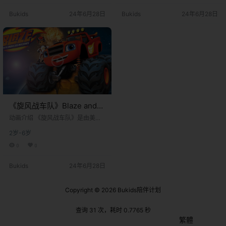
们在虚构城市“车轴城”（Axle Cit
们在虚构城市“车轴城”（Axle Cit
Bukids
24年6月28日
Bukids
24年6月28日
y）中，与推土机、消防车、叉车等
y）中，与推土机、消防车、叉车等
拟人化工程车伙伴共同解决科学难
拟人化工程车伙伴共同解决科学难
题的冒险故事。作为全球首部系统
题的冒险故事。作为全球首部系统
性融合​​STEM教育​​（科学、技术、工
性融合​​STEM教育​​（科学、技术、工
程、数学）的…
程、数学）的…
《旋风战车队》Blaze and
the Monster Machines英文
​​动画介绍​​ 《旋风战车队》是由​​美国
版 第一季 [全19集]
尼克频道​​制作的学龄前STEM教育动
2岁-6岁
画剧集，于​​2014年10月13日​​首播。
该剧以8岁科技小达人​​AJ​​与他驾驶的
0
0
红色怪物卡车​​Blaze​​为主角，讲述他
们在虚构城市“车轴城”（Axle Cit
Bukids
24年6月28日
y）中，与推土机、消防车、叉车等
拟人化工程车伙伴共同解决科学难
题的冒险故事。作为全球首部系统
Copyright © 2026
Bukids陪伴计划
性融合​​STEM教育​​（科学、技术、工
程、数学）的…
查询 31 次，耗时 0.7765 秒
繁體