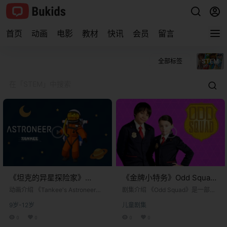
首页
动画
电影
教材
快讯
会员
留言
全部标签
STEM
《坦克的异星探险家》
《金牌小特务》Odd Squad
Tankee's Astroneer英文版
英文版 第二十一季 [全4集]
动画介绍 《Tankee's Astroneer》
剧集介绍 《Odd Squad》是一部由
第一季 [全18集]
（中文可译作《坦克的异星探险
加拿大和美国联合制作的儿童真人
9岁-12岁
儿童剧集
家》或《坦克异星探险记》）是一
动作教育喜剧电视剧。该剧于2014
部于2019年首播的儿童向游戏实况
年11月26日首播，最初在加拿大的T
0
0
0
0
动画系列。该系列并非传统意义上
VOKids和美国的PBS Kids频道播