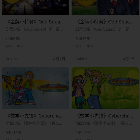
《金牌小特务》Odd Squad
《金牌小特务》Odd Squad
英文版 第三季 [全7集]
英文版 第一季 [全8集]
剧集介绍 《Odd Squad》是一部由
剧集介绍 《Odd Squad》是一部由
加拿大和美国联合制作的儿童真人
加拿大和美国联合制作的儿童真人
儿童剧集
儿童剧集
动作教育喜剧电视剧。该剧于2014
动作教育喜剧电视剧。该剧于2014
年11月26日首播，最初在加拿大的T
年11月26日首播，最初在加拿大的T
0
0
0
0
VOKids和美国的PBS Kids频道播
VOKids和美国的PBS Kids频道播
出。剧集由蒂姆·麦基恩和亚当·佩尔
出。剧集由蒂姆·麦基恩和亚当·佩尔
Bukids
4月2日
Bukids
4月2日
茨曼共同创作，并由弗雷德·罗杰斯
茨曼共同创作，并由弗雷德·罗杰斯
公司和沉船娱乐公司联合制作。故
公司和沉船娱乐公司联合制作。故
事的核心设定在一个完全由儿童运
事的核心设定在一个完全由儿童运
营的秘密政府调查机构——“古怪小
营的秘密政府调查机构——“古怪小
队”。 在这个世界里，城市中经常发
队”。 在这个世界里，城市中经常发
生各种离奇古怪的事件：数字…
生各种离奇古怪的事件：数字…
《数学小先锋》Cyberchase
《数学小先锋》Cyberchase
英文版 第十九季 [全5集]
英文版 第十七季 [全4集]
动画介绍 《数学小先锋》（英文原
动画介绍 《数学小先锋》（英文原
名：Cyberchase）是一部由 美国公
名：Cyberchase）是一部由 美国公
9岁-12岁
9岁-12岁
共电视网儿童频道（PBS Kids）​ 与
共电视网儿童频道（PBS Kids）​ 与
加拿大Nelvana公司​ 联合制作的科
加拿大Nelvana公司​ 联合制作的科