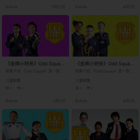
的剧本动画，而是基于热门沙盒探
出。剧集由蒂姆·麦基恩和亚当·佩尔
Bukids
5月21日
Bukids
4月2日
索游戏《Astroneer》（中文名：异
茨曼共同创作，并由弗雷德·罗杰斯
星探险家）改编制作的游戏视频节
公司和沉船娱乐公司联合制作。故
目，由专注于儿童游戏内容的平台T
事的核心设定在一个完全由儿童运
ankee出品，Sophia Sensical担任
营的秘密政府调查机构——“古怪小
制片，8series工作室参与制作。…
队”。 在这个世界里，城市中经常发
生各种离奇古怪的事件：数字…
《金牌小特务》Odd Squad
《金牌小特务》Odd Squad
英文版 第二十季 [全4集]
英文版 第十九季 [全5集]
剧集介绍 《Odd Squad》是一部由
剧集介绍 《Odd Squad》是一部由
加拿大和美国联合制作的儿童真人
加拿大和美国联合制作的儿童真人
儿童剧集
儿童剧集
动作教育喜剧电视剧。该剧于2014
动作教育喜剧电视剧。该剧于2014
年11月26日首播，最初在加拿大的T
年11月26日首播，最初在加拿大的T
0
0
0
0
VOKids和美国的PBS Kids频道播
VOKids和美国的PBS Kids频道播
出。剧集由蒂姆·麦基恩和亚当·佩尔
出。剧集由蒂姆·麦基恩和亚当·佩尔
Bukids
4月2日
Bukids
4月2日
茨曼共同创作，并由弗雷德·罗杰斯
茨曼共同创作，并由弗雷德·罗杰斯
公司和沉船娱乐公司联合制作。故
公司和沉船娱乐公司联合制作。故
事的核心设定在一个完全由儿童运
事的核心设定在一个完全由儿童运
营的秘密政府调查机构——“古怪小
营的秘密政府调查机构——“古怪小
队”。 在这个世界里，城市中经常发
队”。 在这个世界里，城市中经常发
生各种离奇古怪的事件：数字…
生各种离奇古怪的事件：数字…