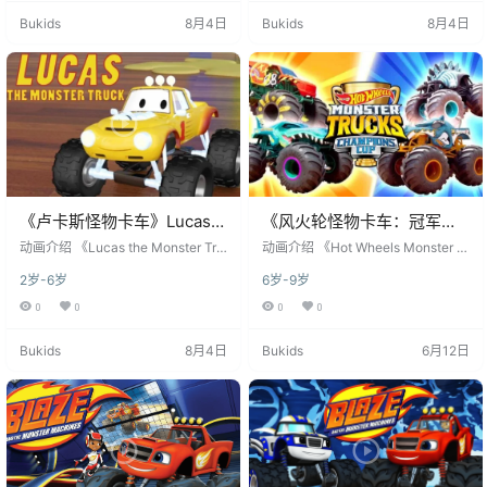
言为英语，是一部典型的"车辆拟人
言为英语，是一部典型的"车辆拟人
Bukids
8月4日
Bukids
8月4日
化+玩具组装"类型幼儿动画片。 故
化+玩具组装"类型幼儿动画片。 故
事的核心设定非常直白：主角 Luca
事的核心设定非常直白：主角 Luca
s 是一辆小小的橙色怪物卡车，他最
s 是一辆小小的橙色怪物卡车，他最
喜欢的事情就是和其他小汽车、玩
喜欢的事情就是和其他小汽车、玩
具一起玩。在他的房间…
具一起玩。在他的房间…
《卢卡斯怪物卡车》Lucas
《风火轮怪物卡车：冠军
the Monster Truck英文版
杯》Hot Wheels Monster
动画介绍 《Lucas the Monster Tru
动画介绍 《Hot Wheels Monster Tr
第一季 [全5集]
ck》是一部面向学龄前儿童的英语
Trucks: Champions Cup英
ucks: Champions Cup》严格来说
2岁-6岁
6岁-9岁
短篇动画系列，由日本 Amuse 集团
不是一个从零开始的独立动画系
文版 第一季 [全3集]
旗下的动画工作室制作，2016 年在
列，而是美泰（Mattel）旗下 Hot
0
0
0
0
美国首播。作品每集约 4 分钟，语
Wheels Monster Trucks​ CGI 短片
言为英语，是一部典型的"车辆拟人
宇宙的 锦标赛剧情弧（tournament
Bukids
8月4日
Bukids
6月12日
化+玩具组装"类型幼儿动画片。 故
arc）​ 的品牌名——整套内容的前半
事的核心设定非常直白：主角 Luca
段叫 Camp Crush（粉碎夏令
s 是一辆小小的橙色怪物卡车，他最
营），后半段叫 Champion's Cu…
喜欢的事情就是和其他小汽车、玩
具一起玩。在他的房间…