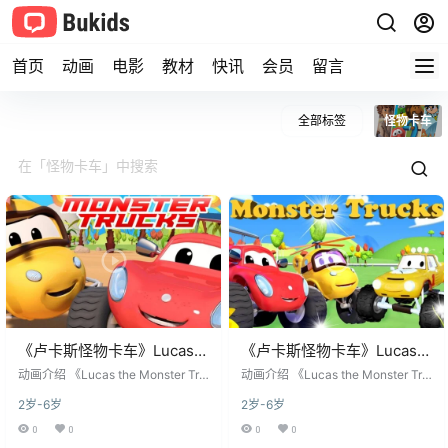
首页
动画
电影
教材
快讯
会员
留言
全部标签
怪物卡车
《卢卡斯怪物卡车》Lucas
《卢卡斯怪物卡车》Lucas
the Monster Truck英文版
the Monster Truck英文版
动画介绍 《Lucas the Monster Tru
动画介绍 《Lucas the Monster Tru
第三季 [全18集]
ck》是一部面向学龄前儿童的英语
第二季 [全27集]
ck》是一部面向学龄前儿童的英语
2岁-6岁
2岁-6岁
短篇动画系列，由日本 Amuse 集团
短篇动画系列，由日本 Amuse 集团
旗下的动画工作室制作，2016 年在
旗下的动画工作室制作，2016 年在
0
0
0
0
美国首播。作品每集约 4 分钟，语
美国首播。作品每集约 4 分钟，语