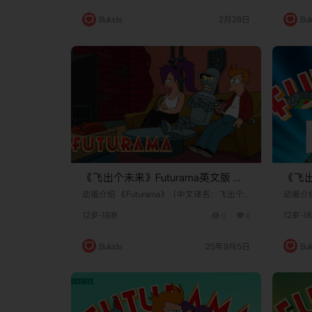
uVall共同创作，梦工厂动画电视工作室负责制
创作，
作。它于2021年5月31日在Fox电视台全球首
2023
Bukids
2月28日
Buk
播，第二季于2022年12月4日上线，第三季于
播，第
2023年8月6日结束，共三季内容，成为许多
喜欢超
喜欢宠物视角喜剧的成年观众的轻松娱乐选…
择。这
都教文
原…
《飞出个未来》Futurama英文版 第
《飞出
七季 [全13集]
六季 [
动画介绍 《Futurama》（中文译名：飞出个
动画介绍
未来）是一部由马特·格罗宁（Matt Groenin
未来）是
12岁-18岁
0
0
12岁-1
g）创作的美国动画科幻情景喜剧。该剧最初
g）创
于1999年3月28日在福克斯广播公司（Fox）
于199
首播，后历经多次复活，最终由Hulu续订并计
首播，
Bukids
25年9月5日
Buk
划播出至2026年。故事主角是20世纪末的披
划播出
萨送货员菲利普·J·弗莱（Philip J. Fry），他
萨送货员菲
在千禧年前夜意外被低温冷冻，并在1000年
在千禧
后的2999年12月31…
后的29