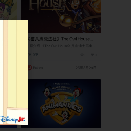
版 第
《猫头鹰魔法社》The Owl House英
文版 第三季 [全3集]
：飞出个
​​动画介绍​​ 《The Owl House》是由​​迪士尼电视
enin
动画公司​​（Disney Television Animation）制作
0
0
6岁-9岁
0
0
剧最初
的奇幻冒险动画剧集，于​​2020年1月10日​​在迪
Fox）
士尼频道首播。该剧由​​达娜·泰瑞斯​​（Dana Te
续订并计
rrace）创作，以人类少女​​露兹·诺塞达​​（Luz N
年9月5日
Bukids
25年8月24日
纪末的披
oceda）为主角，讲述她意外穿越至魔法维
y），他
度"沸腾群岛"（Boilin…
00年