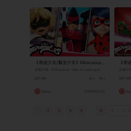
克​​（Wakko）和​​点点​​（Dot）…
通过神
《奇迹少女/瓢虫少女》Miraculous:
《奇迹
Tales of Ladybug Cat Noir英文版 第
Tales
​​动画介绍​​ 《Miraculous: Tales of Ladybug & Ca
​​动画介绍​
二季 [全26集]
t Noir》是由​​法国扎格卡通​​（ZAG Animation）
一季 [
t Noi
6岁-9岁
0
0
6岁-9
联合​​日本东映动画​​、​​韩国SAMG动画​​制作的魔
联合​​
幻冒险动画剧集，于​​2021年1月13日​​在中国大
幻冒险动
陆首播。该剧以巴黎中学生​​玛丽内特·杜平-程​​
陆首播。
Bukids
25年8月22日
Buk
（Marinette Dupain-Cheng）为核心，讲述她
（Mari
通过神秘老人授…
通过神
1
2
3
4
5
...
12
/
12 