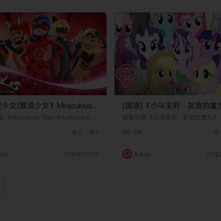
秘老人授…
通过神秘老人授…
少女/瓢虫少女》Miraculous:
[国语]《小马宝莉：友谊的魔
 of Ladybug Cat Noir英文版 第
My Little Pony: Friendship Is 
​ 《Miraculous: Tales of Ladybug & Ca
动画介绍 《小马宝莉：友谊的魔力》（My
全26集]
r》是由​​法国扎格卡通​​（ZAG Animation）
文版 第八季 [全26集]
tle Pony: Friendship Is Magic）是
岁
0
0
6岁-9岁
日本东映动画​​、​​韩国SAMG动画​​制作的魔
福斯特（Lauren Faust）创作的美国
画剧集，于​​2021年1月13日​​在中国大
列，首次播出于2010年10月10日。这
该剧以巴黎中学生​​玛丽内特·杜平-程​​
由哈斯布罗公司（Hasbro）出品，旨
ids
25年8月22日
Bukids
25年
nette Dupain-Cheng）为核心，讲述她
童，尤其是年轻女孩，提供一部富有
秘老人授…
且充满乐趣的作品。动画的故事发生
为“艾奎斯特里亚”（Equestria）的
讲述了…
页