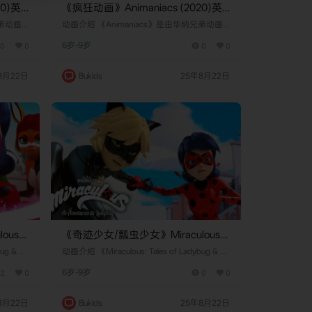
20)英
《疯狂动画》Animaniacs (2020)英
文版 第二季 [全13集]
纳兄弟动画
​​动画介绍​​ 《Animaniacs》是由​​华纳兄弟动画
​​史蒂文·
公司​​（Warner Bros. Animation）联合​​史蒂文·
0
0
6岁-9岁
0
0
rtainm
斯皮尔伯格​​的安培林娱乐（Amblin Entertainm
9月13
ent）制作的喜剧动画剧集，于​​1993年9月13
首播。该剧
日​​在福克斯儿童频道（Fox Kids）首播。该剧
8月22日
Bukids
25年8月22日
）、​​瓦
以虚构的华纳三兄妹——​​雅克​​（Yakko）、​​瓦
克​​（Wakko）和​​点点​​（Dot）…
us:
《奇迹少女/瓢虫少女》Miraculous:
文版 第
Tales of Ladybug Cat Noir英文版 第
bug & Ca
​​动画介绍​​ 《Miraculous: Tales of Ladybug & Ca
ation）
三季 [全26集]
t Noir》是由​​法国扎格卡通​​（ZAG Animation）
2
0
6岁-9岁
0
0
​制作的魔
联合​​日本东映动画​​、​​韩国SAMG动画​​制作的魔
​在中国大
幻冒险动画剧集，于​​2021年1月13日​​在中国大
-程​​
陆首播。该剧以巴黎中学生​​玛丽内特·杜平-程​​
8月22日
Bukids
25年8月22日
心，讲述她
（Marinette Dupain-Cheng）为核心，讲述她