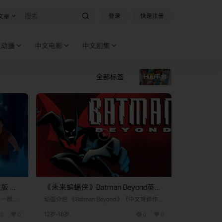
登录
快速注册
文章
文动画
中文电影
中文剧集
全部标签
Hulu平台
文版 第
《未来蝙蝠侠》Batman Beyond英文
版 第二季 [全26集]
e是一部融
动画介绍 《Batman Beyond》（中文常译作
电视剧，
《未来蝙蝠侠》或《蝙蝠侠：动画版》）是一
0
0
12岁-18岁
0
0
弗雷共同
部设定于近未来哥谭市的美国动画剧集，由华