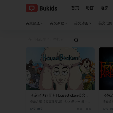
首页
动画
电影
英文频道
英文课程
英文动画
英文电影
《宠宝话疗团》HouseBroken英文版
《惊恐克
第一季 [全11集]
二季 [
动画介绍 《宠宝话疗团》HouseBroken是一部
动画介绍
充满幽默与情感深度的美国成人动画电视剧，
合冒险
12岁-18岁
0
0
12岁-1
由Gabrielle Allan、Jennifer Crittenden和Clea D
由知名