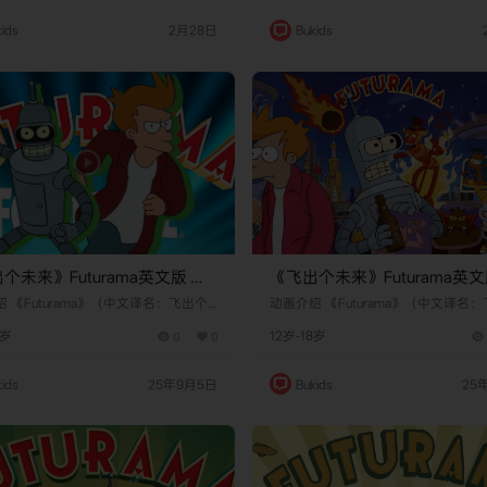
梦工厂动画电视工作室负责制作。它于
创作，梦工厂动画电视工作室负责制
年10月2日在Peacock和Hulu平台全球首
2023年10月2日在Peacock和Hulu平
ids
2月28日
Bukids
二季于2024年3月29日上线，成为许多
播，第二季于2024年3月29日上线，
自然故事和青少年成长剧的家庭热门选
喜欢超自然故事和青少年成长剧的家
部作品以新奥尔良为背景，巧妙融合伏
择。这部作品以新奥尔良为背景，巧
化、怪物战斗和青春友情，讲述了一群
都教文化、怪物战斗和青春友情，讲
原…
个未来》Futurama英文版 第
《飞出个未来》Futurama英文
全16集]
五季 [全16集]
 《Futurama》（中文译名：飞出个
动画介绍 《Futurama》（中文译名
一部由马特·格罗宁（Matt Groenin
未来）是一部由马特·格罗宁（Matt Gro
8岁
0
0
12岁-18岁
作的美国动画科幻情景喜剧。该剧最初
g）创作的美国动画科幻情景喜剧。该
9年3月28日在福克斯广播公司（Fox）
于1999年3月28日在福克斯广播公司（
后历经多次复活，最终由Hulu续订并计
首播，后历经多次复活，最终由Hulu
ids
25年9月5日
Bukids
25
至2026年。故事主角是20世纪末的披
划播出至2026年。故事主角是20世
利普·J·弗莱（Philip J. Fry），他
萨送货员菲利普·J·弗莱（Philip J. Fr
年前夜意外被低温冷冻，并在1000年
在千禧年前夜意外被低温冷冻，并在10
99年12月31…
后的2999年12月31…