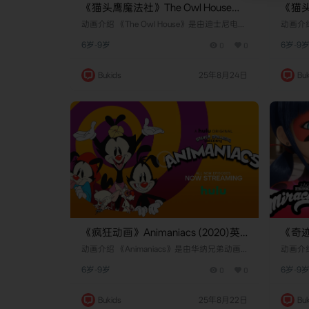
《猫头鹰魔法社》The Owl House英
《猫头
文版 第二季 [全21集]
文版 
​​动画介绍​​ 《The Owl House》是由​​迪士尼电视
​​动画介
动画公司​​（Disney Television Animation）制作
动画公司​​
6岁-9岁
0
0
6岁-9
的奇幻冒险动画剧集，于​​2020年1月10日​​在迪
的奇幻冒
士尼频道首播。该剧由​​达娜·泰瑞斯​​（Dana Te
士尼频道
rrace）创作，以人类少女​​露兹·诺塞达​​（Luz N
rrace
Bukids
25年8月24日
Buk
oceda）为主角，讲述她意外穿越至魔法维
oce
度"沸腾群岛"（Boilin…
度"沸腾群
《疯狂动画》Animaniacs (2020)英
《奇迹
文版 第一季 [全13集]
Tales
​​动画介绍​​ 《Animaniacs》是由​​华纳兄弟动画
​​动画介绍​
公司​​（Warner Bros. Animation）联合​​史蒂文·
五季 [
t Noi
6岁-9岁
0
0
6岁-9
斯皮尔伯格​​的安培林娱乐（Amblin Entertainm
联合​​
ent）制作的喜剧动画剧集，于​​1993年9月13
幻冒险动
日​​在福克斯儿童频道（Fox Kids）首播。该剧
陆首播。
Bukids
25年8月22日
Buk
以虚构的华纳三兄妹——​​雅克​​（Yakko）、​​瓦
（Mari