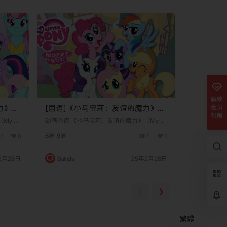
通过神秘老人授…
解锁
会员
力》
[国语]《小马宝莉：友谊的魔力》
权限
Magic中
My Little Pony: Friendship Is Magic中
 Lit
动画介绍 《小马宝莉：友谊的魔力》（My Lit
一部由劳伦·
文版 第七季 [全26集]
tle Pony: Friendship Is Magic）是一部由劳伦·
0
0
6岁-9岁
0
0
动画系
福斯特（Lauren Faust）创作的美国动画系
部动画
列，首次播出于2010年10月10日。这部动画
在为儿
由哈斯布罗公司（Hasbro）出品，旨在为儿
2月28日
Bukids
25年2月28日
教育意义
童，尤其是年轻女孩，提供一部富有教育意义
在一个名
且充满乐趣的作品。动画的故事发生在一个名
虚构世界，
为“艾奎斯特里亚”（Equestria）的虚构世界，
讲述了…
❮
❯
繁體