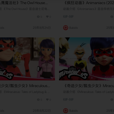
鹰魔法社》The Owl House英
《疯狂动画》Animaniacs (20
第一季 [全19集]
文版 第三季 [全10集]
绍​​ 《The Owl House》是由​​迪士尼电视
​​动画介绍​​ 《Animaniacs》是由​​华
（Disney Television Animation）制作
公司​​（Warner Bros. Animation）联合
岁
0
0
6岁-9岁
险动画剧集，于​​2020年1月10日​​在迪
斯皮尔伯格​​的安培林娱乐（Amblin Ente
首播。该剧由​​达娜·泰瑞斯​​（Dana Te
ent）制作的喜剧动画剧集，于​​1993年
）创作，以人类少女​​露兹·诺塞达​​（Luz N
日​​在福克斯儿童频道（Fox Kids）
ids
25年8月24日
Bukids
25年
da）为主角，讲述她意外穿越至魔法维
以虚构的华纳三兄妹——​​雅克​​（Yakko
岛"（Boilin…
克​​（Wakko）和​​点点​​（Dot）…
少女/瓢虫少女》Miraculous:
《奇迹少女/瓢虫少女》Miraculo
 of Ladybug Cat Noir英文版 第
Tales of Ladybug Cat Noir英
​ 《Miraculous: Tales of Ladybug & Ca
​​动画介绍​​ 《Miraculous: Tales of Lady
全27集]
r》是由​​法国扎格卡通​​（ZAG Animation）
四季 [全26集]
t Noir》是由​​法国扎格卡通​​（ZAG Anim
岁
0
0
6岁-9岁
日本东映动画​​、​​韩国SAMG动画​​制作的魔
联合​​日本东映动画​​、​​韩国SAMG动画​
画剧集，于​​2021年1月13日​​在中国大
幻冒险动画剧集，于​​2021年1月13日​
该剧以巴黎中学生​​玛丽内特·杜平-程​​
陆首播。该剧以巴黎中学生​​玛丽内特·杜平
ids
25年8月22日
Bukids
25年
nette Dupain-Cheng）为核心，讲述她
（Marinette Dupain-Cheng）为核