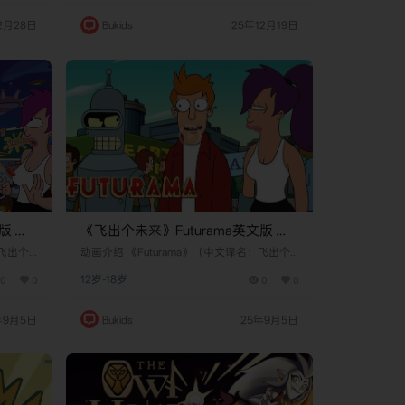
作。它于
纳兄弟动画公司制作，于1999年至2001年在
台全球首
WB电视网首播。作为经典《蝙蝠侠：动画系
2月28日
Bukids
25年12月19日
成为许多
列》的精神续作，本剧大胆地将时间线推向数
庭热门选
十年后，描绘了一个科技高度发达但社会问题
妙融合伏
依旧丛生的未来都市。故事的核心是布鲁斯·
述了一群
韦恩——昔日令罪犯闻风丧胆的黑暗骑士，如
今已是鬓发斑白、饱受伤…
版 第
《飞出个未来》Futurama英文版 第
四季 [全12集]
：飞出个
动画介绍 《Futurama》（中文译名：飞出个
enin
未来）是一部由马特·格罗宁（Matt Groenin
0
0
12岁-18岁
0
0
剧最初
g）创作的美国动画科幻情景喜剧。该剧最初
Fox）
于1999年3月28日在福克斯广播公司（Fox）
续订并计
首播，后历经多次复活，最终由Hulu续订并计
年9月5日
Bukids
25年9月5日
纪末的披
划播出至2026年。故事主角是20世纪末的披
y），他
萨送货员菲利普·J·弗莱（Philip J. Fry），他
00年
在千禧年前夜意外被低温冷冻，并在1000年
后的2999年12月31…