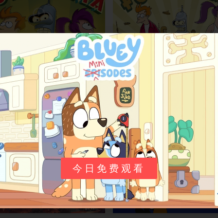
个未来》Futurama英文版 第
《飞出个未来》Futurama英文
全20集]
一季 [全9集]
 《Futurama》（中文译名：飞出个
动画介绍 《Futurama》（中文译名
一部由马特·格罗宁（Matt Groenin
未来）是一部由马特·格罗宁（Matt Gro
8岁
0
0
12岁-18岁
作的美国动画科幻情景喜剧。该剧最初
g）创作的美国动画科幻情景喜剧。该
9年3月28日在福克斯广播公司（Fox）
于1999年3月28日在福克斯广播公司（
后历经多次复活，最终由Hulu续订并计
首播，后历经多次复活，最终由Hulu
ids
25年9月5日
Bukids
25
至2026年。故事主角是20世纪末的披
划播出至2026年。故事主角是20世
利普·J·弗莱（Philip J. Fry），他
萨送货员菲利普·J·弗莱（Philip J. Fr
年前夜意外被低温冷冻，并在1000年
在千禧年前夜意外被低温冷冻，并在10
99年12月31…
后的2999年12月31…
今日免费观看