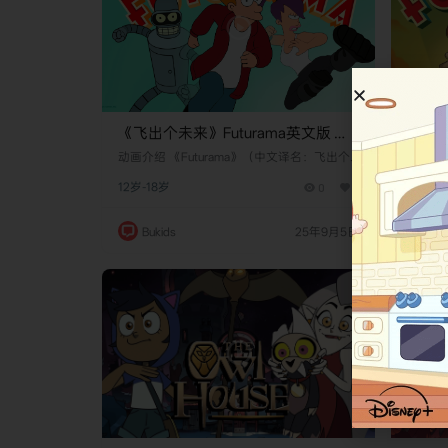
《飞出个未来》Futurama英文版 第
《飞出
三季 [全15集]
二季 [
动画介绍 《Futurama》（中文译名：飞出个
动画介绍
未来）是一部由马特·格罗宁（Matt Groenin
未来）是
12岁-18岁
0
0
12岁-1
g）创作的美国动画科幻情景喜剧。该剧最初
g）创
于1999年3月28日在福克斯广播公司（Fox）
于199
首播，后历经多次复活，最终由Hulu续订并计
首播，
Bukids
25年9月5日
Buk
划播出至2026年。故事主角是20世纪末的披
划播出
萨送货员菲利普·J·弗莱（Philip J. Fry），他
萨送货员菲
在千禧年前夜意外被低温冷冻，并在1000年
在千禧
后的2999年12月31…
后的29