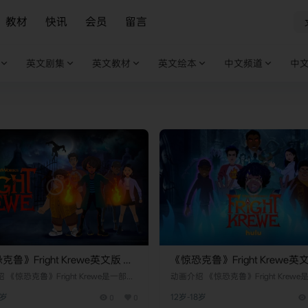
教材
快讯
会员
留言
英文剧集
英文教材
英文绘本
中文频道
中
鲁》Fright Krewe英文版 第
《惊恐克鲁》Fright Krewe英
全10集]
一季 [全10集]
 《惊恐克鲁》Fright Krewe是一部融
动画介绍 《惊恐克鲁》Fright Krew
、恐怖与喜剧元素的美国动画电视剧，
合冒险、恐怖与喜剧元素的美国动画
8岁
0
0
12岁-18岁
导演伊莱·罗斯和作家詹姆斯·弗雷共同
由知名导演伊莱·罗斯和作家詹姆斯·