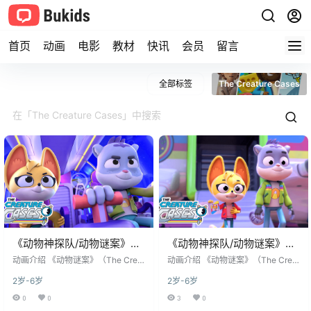
首页
动画
电影
教材
快讯
会员
留言
全部标签
The Creature Cases
《动物神探队/动物谜案》
《动物神探队/动物谜案》
The Creature Cases英文版
The Creature Cases英文版
动画介绍 《动物谜案》（The Creat
动画介绍 《动物谜案》（The Creat
第三季 [全7集]
ure Cases）是一部融合侦探冒险与
第二季 [全1集]
ure Cases）是一部融合侦探冒险与
2岁-6岁
2岁-6岁
动物知识的儿童动画剧集，由Netfli
动物知识的儿童动画剧集，由Netfli
x与多家知名动画制作公司共同合作
x与多家知名动画制作公司共同合作
0
0
3
0
制作。这部动画以充满谜团的故事
制作。这部动画以充满谜团的故事