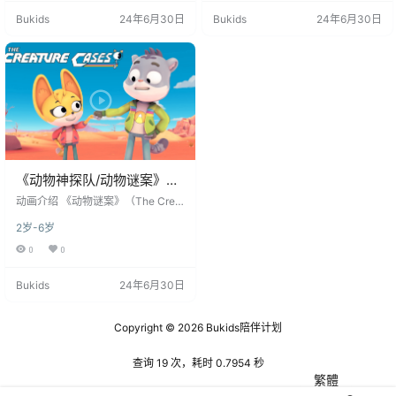
情节和富有教育意义的动物科学为
情节和富有教育意义的动物科学为
Bukids
24年6月30日
Bukids
24年6月30日
背景，吸引了大量年轻观众的关
背景，吸引了大量年轻观众的关
注。它通过独特的方式将动物学、
注。它通过独特的方式将动物学、
生态学以及侦探冒险结合在一起，
生态学以及侦探冒险结合在一起，
不仅能够娱乐观众，还能提供丰富
不仅能够娱乐观众，还能提供丰富
的知识。 动画的主人公是两位年轻
的知识。 动画的主人公是两位年轻
的侦探，卡米尔（Camille）和瑞
的侦探，卡米尔（Camille）和瑞
安…
安…
《动物神探队/动物谜案》
The Creature Cases英文版
动画介绍 《动物谜案》（The Creat
第一季 [全12集]
ure Cases）是一部融合侦探冒险与
2岁-6岁
动物知识的儿童动画剧集，由Netfli
x与多家知名动画制作公司共同合作
0
0
制作。这部动画以充满谜团的故事
情节和富有教育意义的动物科学为
Bukids
24年6月30日
背景，吸引了大量年轻观众的关
注。它通过独特的方式将动物学、
生态学以及侦探冒险结合在一起，
Copyright © 2026
Bukids陪伴计划
不仅能够娱乐观众，还能提供丰富
的知识。 动画的主人公是两位年轻
的侦探，卡米尔（Camille）和瑞
查询 19 次，耗时 0.7954 秒
安…
繁體